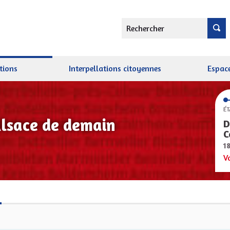
Rechercher
tions
Interpellations citoyennes
Espace
ÉT
Alsace de demain
D
C
1
V