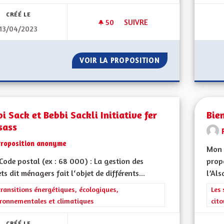
CRÉÉ LE
50
50 ABONNÉS
SUIVRE
13/04/2023
AVANTAGES DE L'ALSACE
VOIR LA PROPOSITION
AVANTAGES DE L'
i Sack et Bebbi Sackli Initiative fer
Bien
sass
Proposition anonyme
Mon 
ode postal (ex : 68 000) : La gestion des
propo
ts dit ménagers fait l‘objet de différents...
l’Als
rer les résultats de la catégorie : Les transitions énergétiques, écolog
transitions énergétiques, écologiques,
Filt
Les 
ronnementales et climatiques
cit
CRÉÉ LE