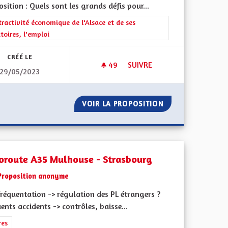
sition : Quels sont les grands défis pour...
rer les résultats de la catégorie : L'attractivité économique de l'Alsace e
tractivité économique de l'Alsace et de ses
itoires, l'emploi
CRÉÉ LE
49
49 ABONNÉS
SUIVRE
29/05/2023
T RÉGIME DE SÉCURITÉ SOCIALE
AUTORISER À NOUVEAU LES C
U CHANGEMENT RÉGIME DE SÉCURITÉ SOCIALE
VOIR LA PROPOSITION
AUTORISER À NO
oroute A35 Mulhouse - Strasbourg
Proposition anonyme
réquentation -> régulation des PL étrangers ?
ents accidents -> contrôles, baisse...
rer les résultats de la catégorie : Autres
res