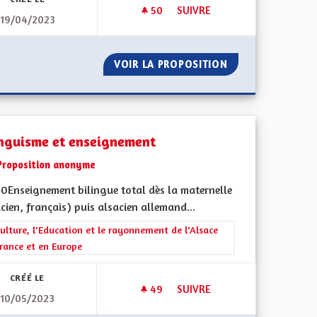
50
50 ABONNÉS
SUIVRE
19/04/2023
ITIATIVE FER S‘ELSASS
BIEN VIVRE POUR LES SENIOR
BBI SACKLI INITIATIVE FER S‘ELSASS
VOIR LA PROPOSITION
BIEN VIVRE POUR
inguisme et enseignement
Proposition anonyme
0Enseignement bilingue total dès la maternelle
cien, français) puis alsacien allemand...
ment de l'Alsace en France et en Europe
rer les résultats de la catégorie : La Culture, l'Education et le rayonne
ulture, l'Education et le rayonnement de l'Alsace
rance et en Europe
CRÉÉ LE
49
49 ABONNÉS
SUIVRE
10/05/2023
UBLIC
BILINGUISME ET ENSEIGNEME