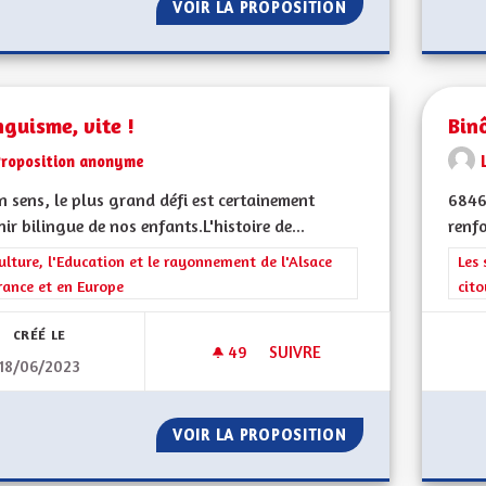
VOIR LA PROPOSITION
BILINGUISME RÉE
nguisme, vite !
Bin
Proposition anonyme
 sens, le plus grand défi est certainement
6846
nir bilingue de nos enfants.L'histoire de...
renfo
rer les résultats de la catégorie : La Culture, l'Education et le rayonne
ulture, l'Education et le rayonnement de l'Alsace
Filt
Les 
rance et en Europe
cit
CRÉÉ LE
49
49 ABONNÉS
SUIVRE
18/06/2023
BILINGUISME, VITE !
VOIR LA PROPOSITION
BILINGUISME, VIT