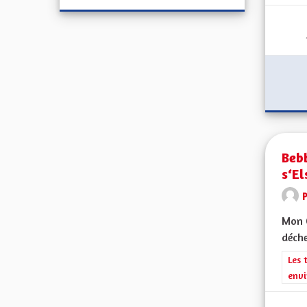
Bebb
s‘El
Mon C
déche
Filt
Les 
envi