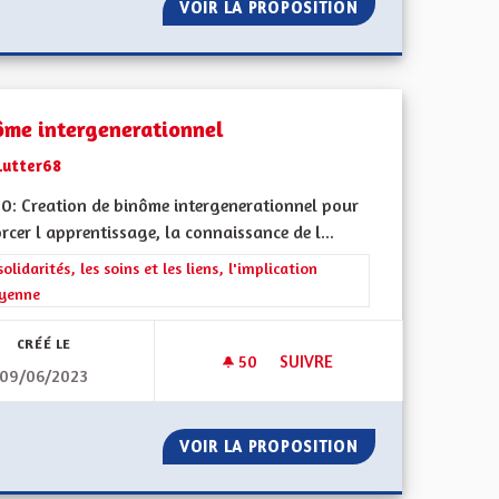
L POUR TOUTES ET TOUS
VOIR LA PROPOSITION
BILINGUISME RO
ôme intergenerationnel
Lutter68
0: Creation de binôme intergenerationnel pour
rcer l apprentissage, la connaissance de l...
ment de l'Alsace en France et en Europe
rer les résultats de la catégorie : Les solidarités, les soins et les liens, 
solidarités, les soins et les liens, l'implication
oyenne
CRÉÉ LE
50
50 ABONNÉS
SUIVRE
09/06/2023
BINÔME INTERGENERATIONN
E !
VOIR LA PROPOSITION
BINÔME INTERGE