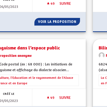
49
49 ABONNÉS
SUIVRE
06/05/2023
BEBBI SACK ET BEBBI SACKLI IN
VOIR LA PROPOSITION
BEBBI SACK ET BE
nguisme dans l’espace public
Bil
Proposition anonyme
ode postal (ex : 68 000) : Les initiatives de
6824
nguisme et affichage du dialecte alsacien...
(alsa
rer les résultats de la catégorie : La Culture, l'Education et le rayonne
ulture, l'Education et le rayonnement de l'Alsace
Filt
La C
rance et en Europe
en F
CRÉÉ LE
49
49 ABONNÉS
SUIVRE
01/05/2023
BILINGUISME DANS L’ESPACE P