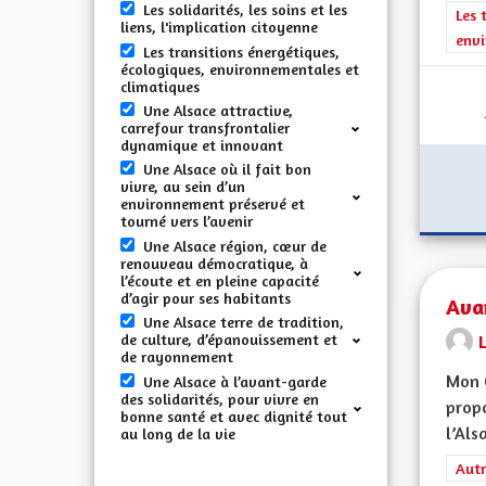
Les solidarités, les soins et les
Filt
Les 
liens, l'implication citoyenne
envi
Les transitions énergétiques,
écologiques, environnementales et
climatiques
Une Alsace attractive,
carrefour transfrontalier
dynamique et innovant
Une Alsace où il fait bon
vivre, au sein d’un
environnement préservé et
tourné vers l’avenir
Une Alsace région, cœur de
renouveau démocratique, à
l’écoute et en pleine capacité
d’agir pour ses habitants
Ava
Une Alsace terre de tradition,
de culture, d’épanouissement et
de rayonnement
Mon 
Une Alsace à l’avant-garde
des solidarités, pour vivre en
propo
bonne santé et avec dignité tout
l’Alsa
au long de la vie
Filt
Autr