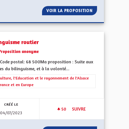
S L’ESPACE PUBLIC
VOIR LA PROPOSITION
BILINGUISME ET
inguisme routier
Proposition anonyme
Code postal: 68 500Ma proposition : Suite aux
es du bilinguisme, et à la volonté...
rer les résultats de la catégorie : La Culture, l'Education et le rayonne
ulture, l'Education et le rayonnement de l'Alsace
rance et en Europe
 de ses territoires, l'emploi
CRÉÉ LE
50
50 ABONNÉS
SUIVRE
04/07/2023
TES ET TOUS
BILINGUISME ROUTIER