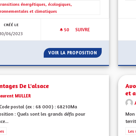
rer les résultats de la catégorie : Les transitions énergétiques, écolog
transitions énergétiques, écologiques,
ronnementales et climatiques
CRÉÉ LE
50
50 ABONNÉS
SUIVRE
10/06/2023
AUTORISER L'ÉOLIEN DOMESTI
VOIR LA PROPOSITION
AUTORISER L'ÉOL
ntages De L'alsace
Avo
et 
Laurent MULLER
Code postal (ex : 68 000) : 68210Ma
sition : Quels sont les grands défis pour
Mon 
ce...
terri
rer les résultats de la catégorie : Autres
es
Filt
Les 