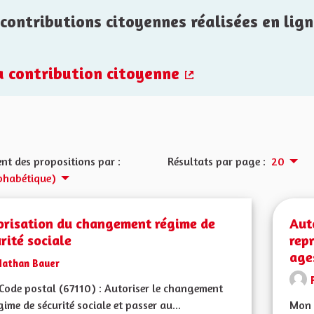
contributions citoyennes réalisées en lign
la contribution citoyenne
(Lien externe)
nt des propositions par :
Résultats par page :
20
phabétique)
orisation du changement régime de
Aut
rité sociale
rep
age
Nathan Bauer
ode postal (67110) : Autoriser le changement
gime de sécurité sociale et passer au...
Mon 