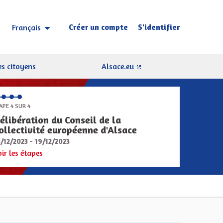
Créer un compte
S'identifier
Français
Choisir la langue
Sprache wählen
s citoyens
Alsace.eu
(Lien externe)
APE 4 SUR 4
élibération du Conseil de la
ollectivité européenne d'Alsace
8/12/2023 - 19/12/2023
oir les étapes