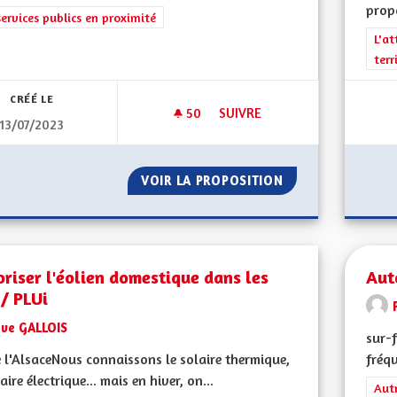
propo
rer les résultats de la catégorie : Les services publics en proximité
services publics en proximité
Filt
L'at
terr
CRÉÉ LE
50
50 ABONNÉS
SUIVRE
13/07/2023
AUTORISATION DU CHANGEMEN
VOIR LA PROPOSITION
AUTORISATION D
riser l'éolien domestique dans les
Aut
/ PLUi
Eve GALLOIS
sur-f
 l'AlsaceNous connaissons le solaire thermique,
fréqu
laire électrique... mais en hiver, on...
Filt
Aut