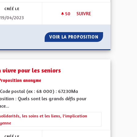
CRÉÉ LE
50
50 ABONNÉS
SUIVRE
19/04/2023
AVOIR UN SERVICE PUBLIC DI
ALSACE
VOIR LA PROPOSITION
AVOIR UN SERVIC
 vivre pour les seniors
Proposition anonyme
Code postal (ex : 68 000) : 67230Ma
sition : Quels sont les grands défis pour
ace...
iques, environnementales et climatiques
rer les résultats de la catégorie : Les solidarités, les soins et les liens, 
solidarités, les soins et les liens, l'implication
oyenne
CRÉÉ LE