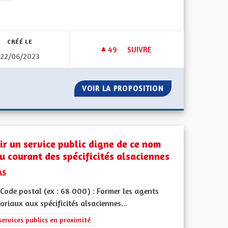
iques, environnementales et climatiques
CRÉÉ LE
49
49 ABONNÉS
SUIVRE
22/06/2023
QUE DANS LES PLU / PLUI
AUTOROUTE A35 MULHOUSE 
IEN DOMESTIQUE DANS LES PLU / PLUI
VOIR LA PROPOSITION
AUTOROUTE A35
ir un service public digne de ce nom
au courant des spécificités alsaciennes
AS
Code postal (ex : 68 000) : Former les agents
toriaux aux spécificités alsaciennes...
rer les résultats de la catégorie : Les services publics en proximité
services publics en proximité