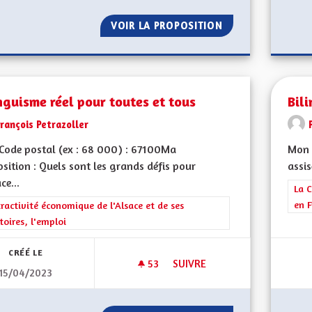
VOIR LA PROPOSITION
BILINGUISME DAN
nguisme réel pour toutes et tous
Bil
rançois Petrazoller
Code postal (ex : 68 000) : 67100Ma
Mon 
sition : Quels sont les grands défis pour
assis
ce...
Filt
La C
en F
rer les résultats de la catégorie : L'attractivité économique de l'Alsace et
tractivité économique de l'Alsace et de ses
itoires, l'emploi
CRÉÉ LE
53
53 ABONNÉS
SUIVRE
15/04/2023
BILINGUISME RÉEL POUR TOU