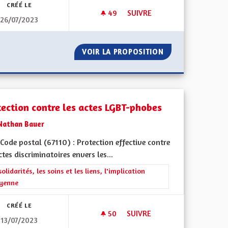
CRÉÉ LE
49
49 ABONNÉS
SUIVRE
26/07/2023
MÉDECINS DOMAINE MÉDICAL
FERROUTAGE
VOIR LA PROPOSITION
MÉDECINS DOMAI
tection contre les actes LGBT-phobes
Nathan Bauer
ode postal (67110) : Protection effective contre
ctes discriminatoires envers les...
rer les résultats de la catégorie : Les solidarités, les soins et les liens, 
solidarités, les soins et les liens, l'implication
oyenne
CRÉÉ LE
50
50 ABONNÉS
SUIVRE
13/07/2023
PROTECTION CONTRE LES ACT