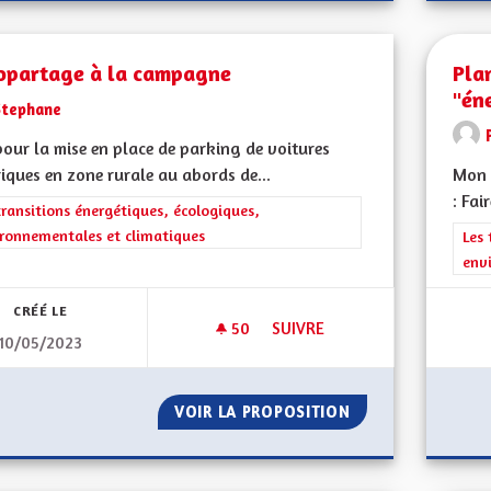
opartage à la campagne
Plan
"én
Stephane
pour la mise en place de parking de voitures
riques en zone rurale au abords de...
Mon 
: Fai
rer les résultats de la catégorie : Les transitions énergétiques, écolog
transitions énergétiques, écologiques,
ronnementales et climatiques
Filt
Les 
env
CRÉÉ LE
50
50 ABONNÉS
SUIVRE
10/05/2023
AUTOPARTAGE À LA CAMPAGN
VOIR LA PROPOSITION
AUTOPARTAGE À 