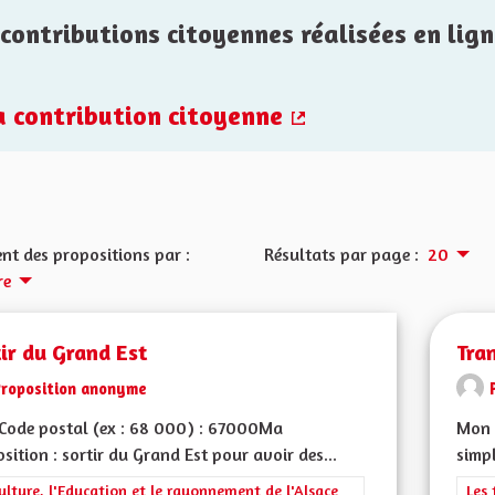
contributions citoyennes réalisées en lign
la contribution citoyenne
(Lien externe)
nt des propositions par :
Résultats par page :
20
re
ir du Grand Est
Tra
Proposition anonyme
Code postal (ex : 68 000) : 67000Ma
Mon 
sition : sortir du Grand Est pour avoir des...
simpl
rer les résultats de la catégorie : La Culture, l'Education et le rayonne
ulture, l'Education et le rayonnement de l'Alsace
Filt
Les 