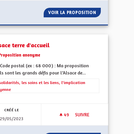
S CYCLABLES SÉCURISÉES INTERCOMMUNALES ET DES AUTORO
VOIR LA PROPOSITION
RETOUR AUX VRA
sace terre d'accueil
Proposition anonyme
Code postal (ex : 68 000) : Ma proposition
ls sont les grands défis pour l’Alsace de...
rer les résultats de la catégorie : Les solidarités, les soins et les liens, 
solidarités, les soins et les liens, l'implication
oyenne
iques, environnementales et climatiques
CRÉÉ LE
49
49 ABONNÉS
SUIVRE
29/05/2023
ITÉ ET ÉCOLOGIE
L'ALSACE TERRE D'ACCUEIL