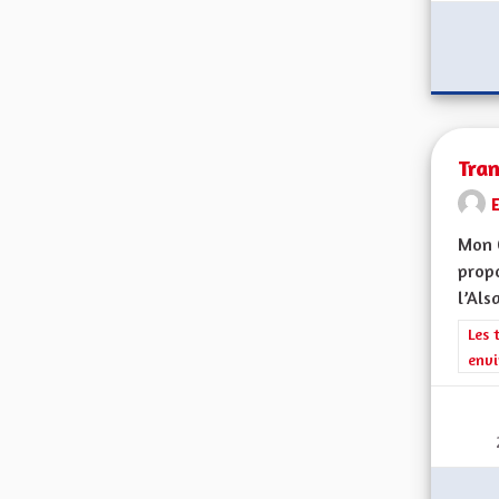
Tran
Mon 
propo
l’Alsa
Filt
Les 
envi