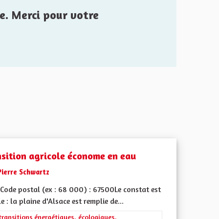
e. Merci pour votre
nsition agricole économe en eau
Pierre Schwartz
Code postal (ex : 68 000) : 67500Le constat est
e : la plaine d'Alsace est remplie de...
ment de l'Alsace en France et en Europe
rer les résultats de la catégorie : Les transitions énergétiques, écolog
transitions énergétiques, écologiques,