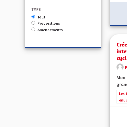
TYPE
Tout
Propositions
Amendements
Crée
int
cycl
Mon C
grand
Filt
Les 
envi