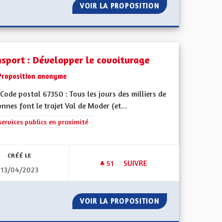
OURDS SÉCURITÉ ET ÉCOLOGIE
VOIR LA PROPOSITION
L'ALSACE TERRE 
nsport : Développer le covoiturage
Proposition anonyme
ode postal 67350 : Tous les jours des milliers de
nnes font le trajet Val de Moder (et...
l'implication citoyenne
rer les résultats de la catégorie : Les services publics en proximité
services publics en proximité
CRÉÉ LE
51
51 ABONNÉS
SUIVRE
13/04/2023
CIENNE
TRANSPORT : DÉVELOPPER L
CRATIE ALSACIENNE
VOIR LA PROPOSITION
TRANSPORT : DÉ