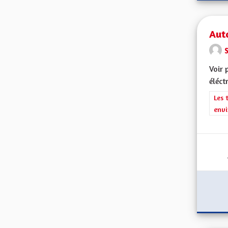
Aut
Voir 
éléct
Filt
Les 
envi