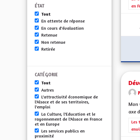
ÉTAT
en F
Tout
En attente de réponse
En cours d'évaluation
Retenue
Non retenue
Retirée
CATÉGORIE
Dév
Tout
Autres
L'attractivité économique de
l'Alsace et de ses territoires,
Mon C
l'emploi
axe d
La Culture, l'Education et le
rayonnement de l'Alsace en France
Filt
Les 
et en Europe
envi
Les services publics en
proximité