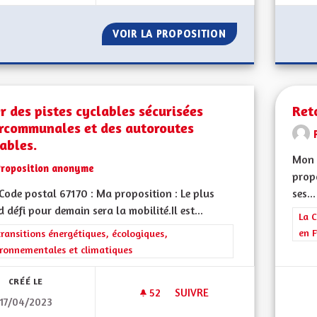
VOIR LA PROPOSITION
SANTÉ MÉDECINE
r des pistes cyclables sécurisées
Ret
ercommunales et des autoroutes
ables.
Mon 
Proposition anonyme
propo
ode postal 67170 : Ma proposition : Le plus
ses...
 défi pour demain sera la mobilité.Il est...
Filt
La C
en F
rer les résultats de la catégorie : Les transitions énergétiques, écolog
transitions énergétiques, écologiques,
ronnementales et climatiques
CRÉÉ LE
52
52 ABONNÉS
SUIVRE
17/04/2023
CRÉER DES PISTES CYCLABLE