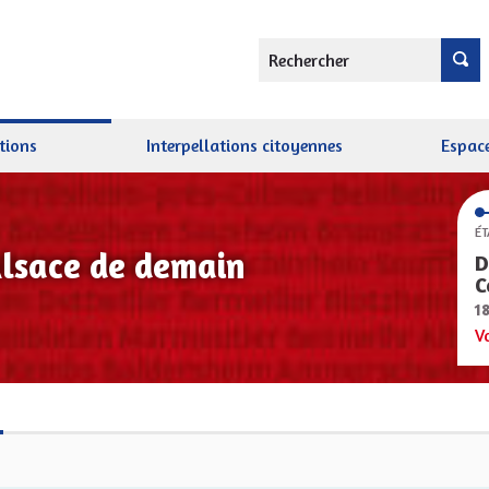
Rechercher
tions
Interpellations citoyennes
Espace
ÉT
Alsace de demain
D
C
1
V