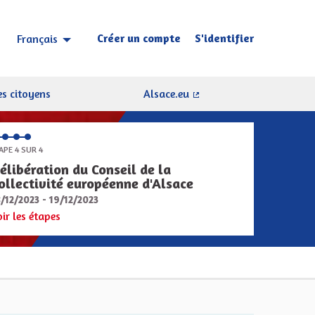
Créer un compte
S'identifier
Français
Choisir la langue
Sprache wählen
s citoyens
Alsace.eu
(Lien externe)
APE 4 SUR 4
élibération du Conseil de la
ollectivité européenne d'Alsace
8/12/2023 - 19/12/2023
oir les étapes