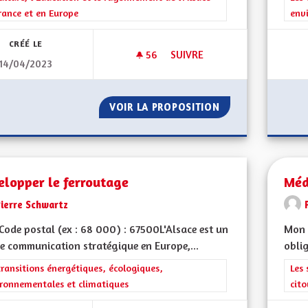
rance et en Europe
env
CRÉÉ LE
56
56 ABONNÉS
SUIVRE
14/04/2023
SORTIR DU GRAND EST
VOIR LA PROPOSITION
SORTIR DU GRAN
elopper le ferroutage
Méd
Pierre Schwartz
ode postal (ex : 68 000) : 67500L'Alsace est un
Mon 
e communication stratégique en Europe,...
oblig
rer les résultats de la catégorie : Les transitions énergétiques, écolog
transitions énergétiques, écologiques,
Filt
Les 
ronnementales et climatiques
cit