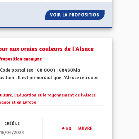
 PARALLÈLE
VOIR LA PROPOSITION
PROTECTION CON
our aux vraies couleurs de l'Alsace
Proposition anonyme
Code postal (ex : 68 000) : 68480Ma
sition : Il est primordial que l'Alsace retrouve
rer les résultats de la catégorie : La Culture, l'Education et le rayonne
ulture, l'Education et le rayonnement de l'Alsace
rance et en Europe
iques, environnementales et climatiques
CRÉÉ LE
50
50 ABONNÉS
SUIVRE
16/04/2023
S SÉCURISÉES INTERCOMMUNALES ET DES AUTOROUTES CYCLABLES.
RETOUR AUX VRAIES COULEUR