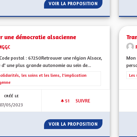
VOIR LA PROPOSITION
TRANSIT POIDS L
r une démocratie alsacienne
Tra
MGGC
ode postal : 67250Retrouver une région Alsace,
Mon C
 d' une plus grande autonomie au sein de...
perso
rer les résultats de la catégorie : Les solidarités, les soins et les liens, 
solidarités, les soins et les liens, l'implication
Filt
Les 
yenne
CRÉÉ LE
51
51 ABONNÉS
SUIVRE
07/05/2023
CRÉER UNE DÉMOCRATIE ALSA
VOIR LA PROPOSITION
CRÉER UNE DÉMO