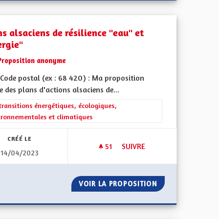
s alsaciens de résilience "eau" et
ergie"
Proposition anonyme
Code postal (ex : 68 420) : Ma proposition
re des plans d'actions alsaciens de...
iques, environnementales et climatiques
rer les résultats de la catégorie : Les transitions énergétiques, écolog
transitions énergétiques, écologiques,
ironnementales et climatiques
CRÉÉ LE
51
51 ABONNÉS
SUIVRE
14/04/2023
E
PLANS ALSACIENS DE RÉSILIEN
LA CAMPAGNE
VOIR LA PROPOSITION
PLANS ALSACIENS