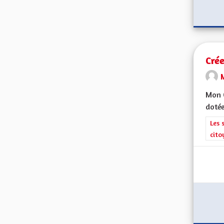
Crée
Mon C
dotée
Filt
Les 
cito