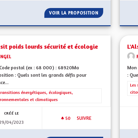
VOIR LA PROPOSITION
CRÉER DES PISTE
sit poids lourds sécurité et écologie
L'Al
ENGEL
Code postal (ex : 68 000) : 68920Ma
Mon 
sition : Quels sont les grands défis pour
: Que
ce...
Filt
Les 
cit
rer les résultats de la catégorie : Les transitions énergétiques, écolog
transitions énergétiques, écologiques,
ronnementales et climatiques
CRÉÉ LE
50
50 ABONNÉS
SUIVRE
29/04/2023
TRANSIT POIDS LOURDS SÉCUR