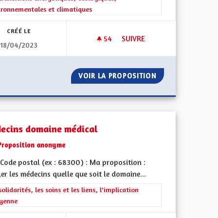
ironnementales et climatiques
CRÉÉ LE
54
54 ABONNÉS
SUIVRE
18/04/2023
TRANSITION AGRICOLE ÉCON
D EST
VOIR LA PROPOSITION
TRANSITION AGR
ecins domaine médical
Proposition anonyme
Code postal (ex : 68300) : Ma proposition :
er les médecins quelle que soit le domaine...
iques, environnementales et climatiques
rer les résultats de la catégorie : Les solidarités, les soins et les liens, 
solidarités, les soins et les liens, l'implication
oyenne