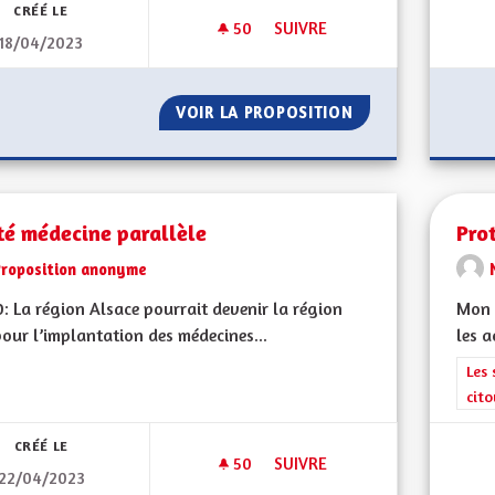
CRÉÉ LE
50
50 ABONNÉS
SUIVRE
18/04/2023
DÉVELOPPER LE FERROUTAGE
VOIR LA PROPOSITION
DÉVELOPPER LE 
té médecine parallèle
Pro
Proposition anonyme
: La région Alsace pourrait devenir la région
Mon C
pour l’implantation des médecines...
les a
Filt
Les 
cit
CRÉÉ LE
50
50 ABONNÉS
SUIVRE
22/04/2023
SANTÉ MÉDECINE PARALLÈLE