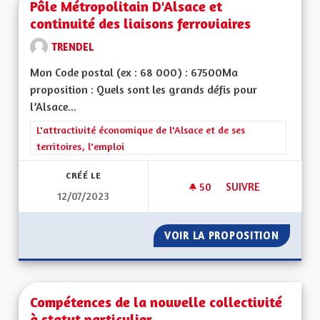
Pôle Métropolitain D'Alsace et
continuité des liaisons ferroviaires
TRENDEL
Mon Code postal (ex : 68 000) : 67500Ma
proposition : Quels sont les grands défis pour
l’Alsace...
Filtrer les résultats de la catégorie : L'attractivité économique 
L'attractivité économique de l'Alsace et de ses
territoires, l'emploi
CRÉÉ LE
50
50 ABONNÉS
SUIVRE
12/07/2023
VOIR LA PROPOSITION
PÔLE M
Compétences de la nouvelle collectivité
à statut particulier