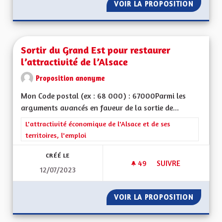
VOIR LA PROPOSITION
PARLEM
Sortir du Grand Est pour restaurer
l’attractivité de l’Alsace
Proposition anonyme
Mon Code postal (ex : 68 000) : 67000Parmi les
arguments avancés en faveur de la sortie de...
Filtrer les résultats de la catégorie : L'attractivité économique 
L'attractivité économique de l'Alsace et de ses
territoires, l'emploi
CRÉÉ LE
49
49 ABONNÉS
SUIVRE
12/07/2023
SORTIR DU GRAND E
VOIR LA PROPOSITION
SORTIR 