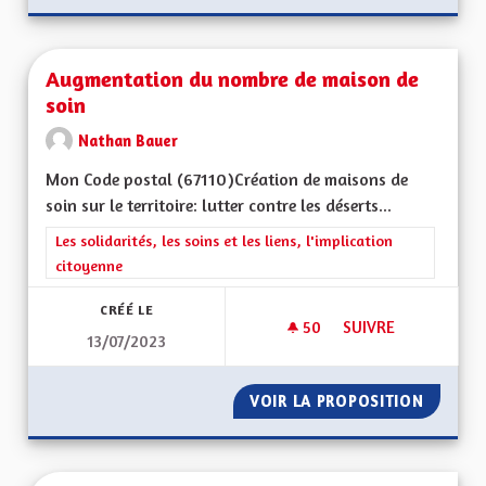
Augmentation du nombre de maison de
soin
Nathan Bauer
Mon Code postal (67110) Création de maisons de
soin sur le territoire: lutter contre les déserts...
Filtrer les résultats de la catégorie : Les solidarités, les soins e
Les solidarités, les soins et les liens, l'implication
citoyenne
CRÉÉ LE
50
50 ABONNÉS
SUIVRE
13/07/2023
AUGMENTATION DU 
VOIR LA PROPOSITION
AUGMEN