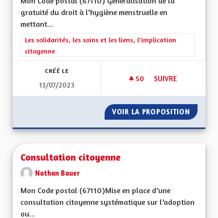
Mon Code postal (67110) Généralisation de la
gratuité du droit à l'hygiène menstruelle en
mettant...
Filtrer les résultats de la catégorie : Les solidarités, les soins e
Les solidarités, les soins et les liens, l'implication
citoyenne
CRÉÉ LE
50
50 ABONNÉS
SUIVRE
13/07/2023
DROIT À L'HYGIÈNE
VOIR LA PROPOSITION
DROIT 
Consultation citoyenne
Nathan Bauer
Mon Code postal (67110)Mise en place d’une
consultation citoyenne systématique sur l’adoption
ou...