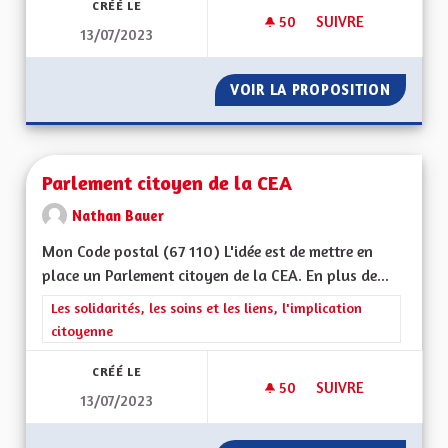
CRÉÉ LE
50
50 ABONNÉS
SUIVRE
13/07/2023
LIMITATION DU NO
VOIR LA PROPOSITION
LIMITA
Parlement citoyen de la CEA
Nathan Bauer
Mon Code postal (67 110) L'idée est de mettre en
place un Parlement citoyen de la CEA. En plus de...
Filtrer les résultats de la catégorie : Les solidarités, les soins e
Les solidarités, les soins et les liens, l'implication
citoyenne
CRÉÉ LE
50
50 ABONNÉS
SUIVRE
13/07/2023
PARLEMENT CITOYEN