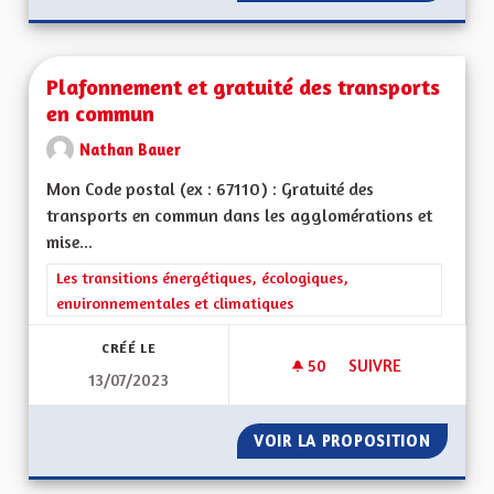
Plafonnement et gratuité des transports
en commun
Nathan Bauer
Mon Code postal (ex : 67110) : Gratuité des
transports en commun dans les agglomérations et
mise...
Filtrer les résultats de la catégorie : Les transitions énergéti
Les transitions énergétiques, écologiques,
environnementales et climatiques
CRÉÉ LE
50
50 ABONNÉS
SUIVRE
13/07/2023
PLAFONNEMENT ET 
VOIR LA PROPOSITION
PLAFON