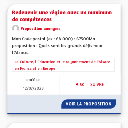
Redevenir une région avec un maximum
de compétences
Proposition anonyme
Mon Code postal (ex : 68 000) : 67500Ma
proposition : Quels sont les grands défis pour
l’Alsace...
Filtrer les résultats de la catégorie : La Culture, l'Education e
La Culture, l'Education et le rayonnement de l'Alsace
en France et en Europe
CRÉÉ LE
50
50 ABONNÉS
SUIVRE
12/07/2023
REDEVENIR UNE RÉ
VOIR LA PROPOSITION
REDEVE