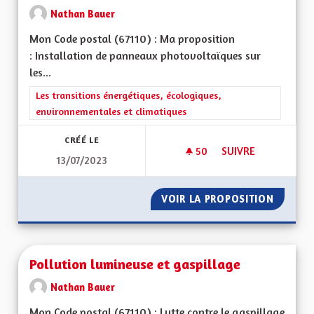
Nathan Bauer
Mon Code postal (67110) : Ma proposition
: Installation de panneaux photovoltaïques sur
les...
Filtrer les résultats de la catégorie : Les transitions énergéti
Les transitions énergétiques, écologiques,
environnementales et climatiques
CRÉÉ LE
50
50 ABONNÉS
SUIVRE
13/07/2023
PANNEAUX PHOTOVO
VOIR LA PROPOSITION
PANNEA
Pollution lumineuse et gaspillage
Nathan Bauer
Mon Code postal (67110) : Lutte contre le gaspillage