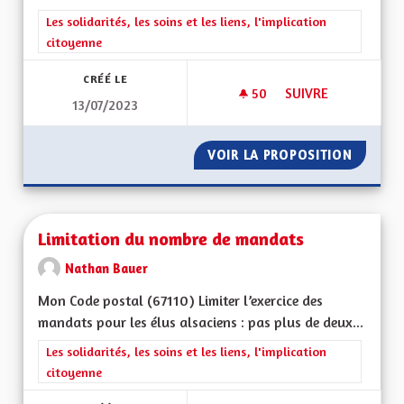
Filtrer les résultats de la catégorie : Les solidarités, les soins e
Les solidarités, les soins et les liens, l'implication
citoyenne
CRÉÉ LE
50
50 ABONNÉS
SUIVRE
13/07/2023
CONSULTATION CIT
VOIR LA PROPOSITION
CONSUL
Limitation du nombre de mandats
Nathan Bauer
Mon Code postal (67110) Limiter l’exercice des
mandats pour les élus alsaciens : pas plus de deux...
Filtrer les résultats de la catégorie : Les solidarités, les soins e
Les solidarités, les soins et les liens, l'implication
citoyenne