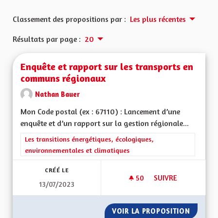
Classement des propositions par :
Les plus récentes
Résultats par page :
20
Enquête et rapport sur les transports en
communs régionaux
Nathan Bauer
Mon Code postal (ex : 67110) : Lancement d’une
enquête et d’un rapport sur la gestion régionale...
Filtrer les résultats de la catégorie : Les transitions énergéti
Les transitions énergétiques, écologiques,
environnementales et climatiques
CRÉÉ LE
50
50 ABONNÉS
SUIVRE
13/07/2023
ENQUÊTE ET RAPPO
VOIR LA PROPOSITION
ENQUÊT