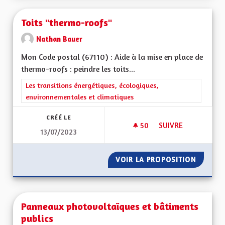
Toits "thermo-roofs"
Nathan Bauer
Mon Code postal (67110) : Aide à la mise en place de
thermo-roofs : peindre les toits...
Filtrer les résultats de la catégorie : Les transitions énergéti
Les transitions énergétiques, écologiques,
environnementales et climatiques
CRÉÉ LE
50
50 ABONNÉS
SUIVRE
13/07/2023
TOITS "THERMO-RO
VOIR LA PROPOSITION
TOITS 
Panneaux photovoltaïques et bâtiments
publics