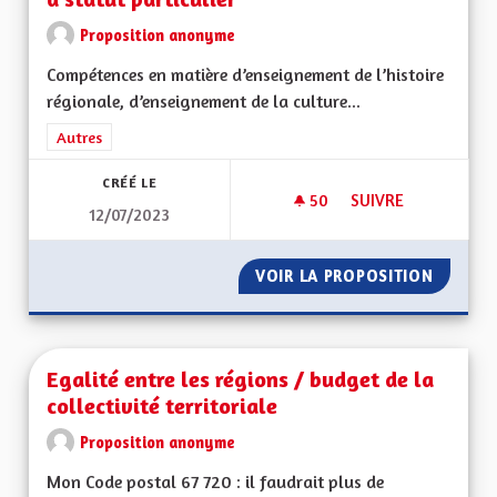
Proposition anonyme
Compétences en matière d’enseignement de l’histoire
régionale, d’enseignement de la culture...
Filtrer les résultats de la catégorie : Autres
Autres
CRÉÉ LE
50
50 ABONNÉS
SUIVRE
12/07/2023
COMPÉTENCES DE LA
VOIR LA PROPOSITION
COMPÉT
Egalité entre les régions / budget de la
collectivité territoriale
Proposition anonyme
Mon Code postal 67 720 : il faudrait plus de