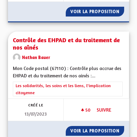
VOIR LA PROPOSITION
SERVIC
Contrôle des EHPAD et du traitement de
nos aînés
Nathan Bauer
Mon Code postal (67110) : Contrôle plus accrue des
EHPAD et du traitement de nos ainés :...
Filtrer les résultats de la catégorie : Les solidarités, les soins e
Les solidarités, les soins et les liens, l'implication
citoyenne
CRÉÉ LE
50
50 ABONNÉS
SUIVRE
13/07/2023
CONTRÔLE DES EHPA
VOIR LA PROPOSITION
CONTRÔ