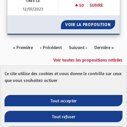
CRÉÉ LE
50
50 ABONNÉS
SUIVRE
12/07/2023
QUEL TYPE DE COLL
VOIR LA PROPOSITION
QUEL TY
« Première
‹ Précédent
Suivant ›
Dernière »
Voir toutes les propositions retirées
Ce site utilise des cookies et vous donne le contrôle sur ceux
Protection des Données
Charte de contribution
que vous souhaitez activer
Mentions légales
FAQ
CGU
Droit d’interpellation citoyenne : comment ça marche ?
Télécharger les fichiers Open Data
Tout accepter
Entre vos mains - Collectivité européenne 
Entre vos mains - Collectivité euro
Entre vos mains - Collectivité
Entre vos mains - Collect
Tout refuser
Site réalisé par
Open Source Politics
grâce au
logiciel libre