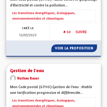
d’électricité et contre la pollution...
Filtrer les résultats de la catégorie : Les transitions énergéti
Les transitions énergétiques, écologiques,
environnementales et climatiques
CRÉÉ LE
50
50 ABONNÉS
SUIVRE
13/07/2023
POLLUTION LUMINE
VOIR LA PROPOSITION
POLLUT
Gestion de l'eau
Nathan Bauer
Mon Code postal (67110):Gestion de l’eau : établir
une tarification progressive et différenciée...
Filtrer les résultats de la catégorie : Les transitions énergéti
Les transitions énergétiques, écologiques,
environnementales et climatiques