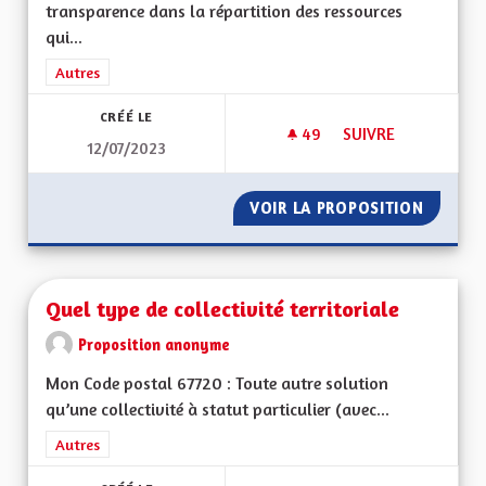
transparence dans la répartition des ressources
qui...
Filtrer les résultats de la catégorie : Autres
Autres
CRÉÉ LE
49
49 ABONNÉS
SUIVRE
12/07/2023
EGALITÉ ENTRE LES
VOIR LA PROPOSITION
EGALITÉ
Quel type de collectivité territoriale
Proposition anonyme
Mon Code postal 67720 : Toute autre solution
qu’une collectivité à statut particulier (avec...
Filtrer les résultats de la catégorie : Autres
Autres