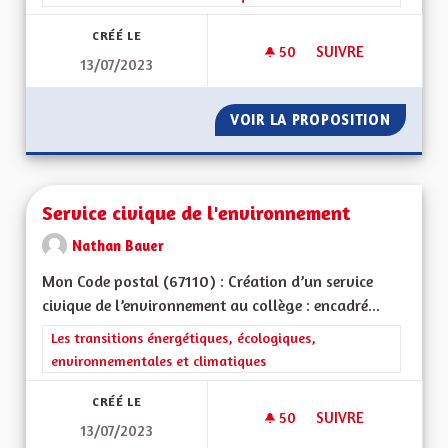
CRÉÉ LE
50
50 ABONNÉS
SUIVRE
13/07/2023
GESTION DE L'EAU
VOIR LA PROPOSITION
GESTIO
Service civique de l'environnement
Nathan Bauer
Mon Code postal (67110) : Création d’un service
civique de l’environnement au collège : encadré...
Filtrer les résultats de la catégorie : Les transitions énergéti
Les transitions énergétiques, écologiques,
environnementales et climatiques
CRÉÉ LE
50
50 ABONNÉS
SUIVRE
13/07/2023
SERVICE CIVIQUE D