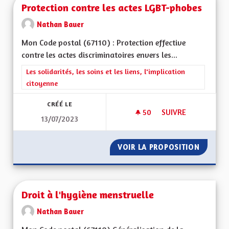
Protection contre les actes LGBT-phobes
Nathan Bauer
Mon Code postal (67110) : Protection effective
contre les actes discriminatoires envers les...
Filtrer les résultats de la catégorie : Les solidarités, les soins e
Les solidarités, les soins et les liens, l'implication
citoyenne
CRÉÉ LE
50
50 ABONNÉS
SUIVRE
13/07/2023
PROTECTION CONTR
VOIR LA PROPOSITION
PROTEC
Droit à l'hygiène menstruelle
Nathan Bauer