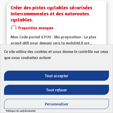
Créer des pistes cyclables sécurisées
intercommunales et des autoroutes
cyclables.
Proposition anonyme
Mon Code postal 67170 : Ma proposition : Le plus
grand défi pour demain sera la mobilité.Il est...
Ce site utilise des cookies et vous donne le contrôle sur ceux
Filtrer les résultats de la catégorie : Les transitions énergéti
Les transitions énergétiques, écologiques,
environnementales et climatiques
que vous souhaitez activer
CRÉÉ LE
52
52 ABONNÉS
SUIVRE
17/04/2023
CRÉER DES PISTES 
Tout accepter
VOIR LA PROPOSITION
CRÉER 
Tout refuser
Personnaliser
Offre de Transport sur l'ensemble du
Politique de confidentialité