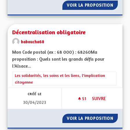
VOIR LA PROPOSITION
RECUPE
Décentralisation obligatoire
baboucha68
Mon Code postal (ex : 68 000) : 68260Ma
proposition : Quels sont les grands défis pour
l’Alsace...
Filtrer les résultats de la catégorie : Les solidarités, les soins e
Les solidarités, les soins et les liens, l'implication
citoyenne
CRÉÉ LE
51
51 ABONNÉS
SUIVRE
30/04/2023
DÉCENTRALISATION
VOIR LA PROPOSITION
DÉCENT