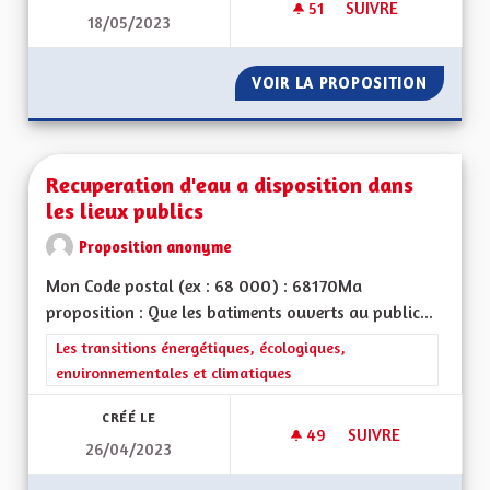
51
51 ABONNÉS
SUIVRE
18/05/2023
TAXER LES POIDS-
VOIR LA PROPOSITION
TAXER 
Recuperation d'eau a disposition dans
les lieux publics
Proposition anonyme
Mon Code postal (ex : 68 000) : 68170Ma
proposition : Que les batiments ouverts au public...
Filtrer les résultats de la catégorie : Les transitions énergéti
Les transitions énergétiques, écologiques,
environnementales et climatiques
CRÉÉ LE
49
49 ABONNÉS
SUIVRE
26/04/2023
RECUPERATION D'EA