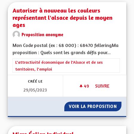
Autoriser à nouveau les couleurs
représentant l'alsace depuis le moyen
ages
Proposition anonyme
Mon Code postal (ex : 68 000) : 68470 felleringMa
proposition : Quels sont les grands défis pour...
Filtrer les résultats de la catégorie : L'attractivité économique 
L'attractivité économique de l'Alsace et de ses
territoires, l'emploi
CRÉÉ LE
49
49 ABONNÉS
SUIVRE
29/05/2023
AUTORISER À NOUV
VOIR LA PROPOSITION
AUTORI