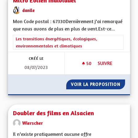
Micro Éolien Individuel
danile
Mon Code postal : 67330Dernièrement j'ai remarqué
que nous avons de plus en plus de vent.Est-ce...
Filtrer les résultats de la catégorie : Les transitions énergéti
Les transitions énergétiques, écologiques,
environnementales et climatiques
CRÉÉ LE
50
50 ABONNÉS
SUIVRE
08/07/2023
MICRO ÉOLIEN INDI
VOIR LA PROPOSITION
MICRO 
Doubler des films en Alsacien
Wierscher
Il n'existe pratiquement aucune offre