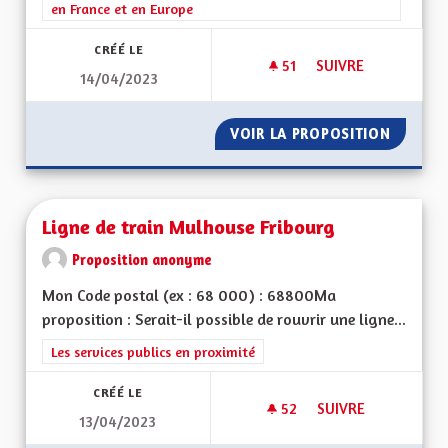
en France et en Europe
CRÉÉ LE
51
51 ABONNÉS
SUIVRE
14/04/2023
SAUVEGARDE DU DI
VOIR LA PROPOSITION
SAUVEG
Ligne de train Mulhouse Fribourg
Proposition anonyme
Mon Code postal (ex : 68 000) : 68800Ma
proposition : Serait-il possible de rouvrir une ligne...
Filtrer les résultats de la catégorie : Les services publics en pro
Les services publics en proximité
CRÉÉ LE
52
52 ABONNÉS
SUIVRE
13/04/2023
LIGNE DE TRAIN M