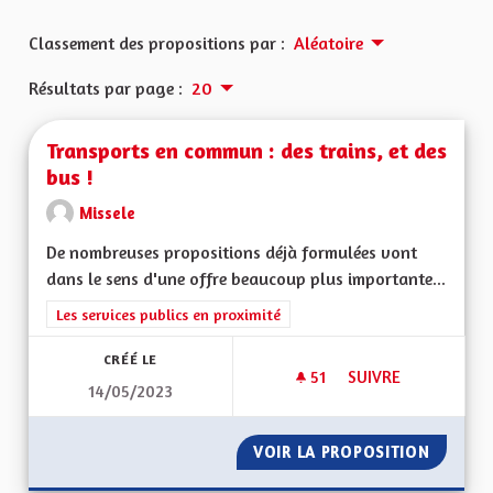
Classement des propositions par :
Aléatoire
Résultats par page :
20
Transports en commun : des trains, et des
bus !
Missele
De nombreuses propositions déjà formulées vont
dans le sens d'une offre beaucoup plus importante...
Filtrer les résultats de la catégorie : Les services publics en pro
Les services publics en proximité
CRÉÉ LE
51
51 ABONNÉS
SUIVRE
14/05/2023
TRANSPORTS EN COM
VOIR LA PROPOSITION
TRANSP