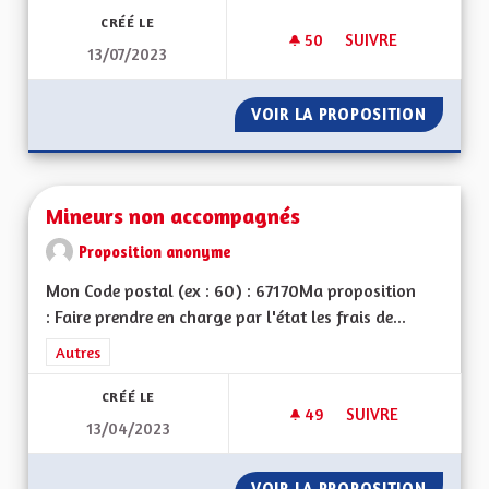
CRÉÉ LE
50
50 ABONNÉS
SUIVRE
13/07/2023
RÉNOVATION ET IS
VOIR LA PROPOSITION
RÉNOVA
Mineurs non accompagnés
Proposition anonyme
Mon Code postal (ex : 60) : 67170Ma proposition
: Faire prendre en charge par l'état les frais de...
Filtrer les résultats de la catégorie : Autres
Autres
CRÉÉ LE
49
49 ABONNÉS
SUIVRE
13/04/2023
MINEURS NON ACC
VOIR LA PROPOSITION
MINEUR