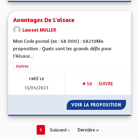
Avantages De L'alsace
Laurent MULLER
Mon Code postal (ex : 68 000) : 68210Ma
proposition : Quels sont les grands défis pour
l’Alsace...
Filtrer les résultats de la catégorie : Autres
Autres
CRÉÉ LE
50
50 ABONNÉS
SUIVRE
13/04/2023
AVANTAGES DE L'AL
VOIR LA PROPOSITION
AVANTA
1
Suivant ›
Dernière »