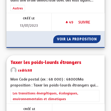
dans une vraie démocratie avec des élus ayant...
Filtrer les résultats de la catégorie : Autres
Autres
CRÉÉ LE
49
49 ABONNÉS
SUIVRE
13/07/2023
POUR UNE ALSACE 
VOIR LA PROPOSITION
POUR U
Taxer les poids-lourds étrangers
cedric68
Mon Code postal (ex : 68 000) : 68000Ma
proposition : Taxer les poids-lourds étrangers qui...
Filtrer les résultats de la catégorie : Les transitions énergéti
Les transitions énergétiques, écologiques,
environnementales et climatiques
CRÉÉ LE