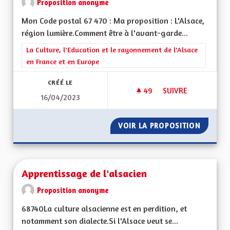
Proposition anonyme
Mon Code postal 67 470 : Ma proposition : L'Alsace,
région lumière.Comment être à l'avant-garde...
Filtrer les résultats de la catégorie : La Culture, l'Education e
La Culture, l'Education et le rayonnement de l'Alsace
en France et en Europe
CRÉÉ LE
49
49 ABONNÉS
SUIVRE
16/04/2023
L'ALSACE À LA PROU
VOIR LA PROPOSITION
L'ALSAC
Apprentissage de l'alsacien
Proposition anonyme
68740La culture alsacienne est en perdition, et
notamment son dialecte.Si l'Alsace veut se...