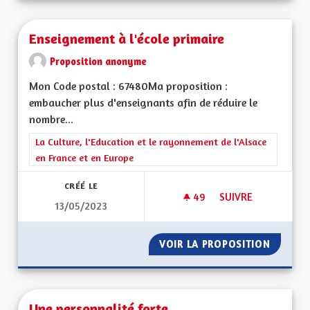
Enseignement à l'école primaire
Proposition anonyme
Mon Code postal : 67480Ma proposition :
embaucher plus d'enseignants afin de réduire le
nombre...
Filtrer les résultats de la catégorie : La Culture, l'Education e
La Culture, l'Education et le rayonnement de l'Alsace
en France et en Europe
CRÉÉ LE
49
49 ABONNÉS
SUIVRE
13/05/2023
ENSEIGNEMENT À L'
VOIR LA PROPOSITION
ENSEIG
Une personnalité forte