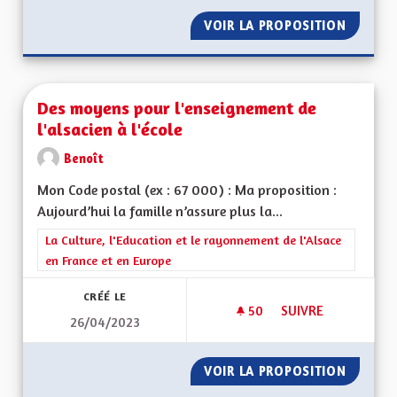
VOIR LA PROPOSITION
LIGNE 
Des moyens pour l'enseignement de
l'alsacien à l'école
Benoît
Mon Code postal (ex : 67 000) : Ma proposition :
Aujourd’hui la famille n’assure plus la...
Filtrer les résultats de la catégorie : La Culture, l'Education e
La Culture, l'Education et le rayonnement de l'Alsace
en France et en Europe
CRÉÉ LE
50
50 ABONNÉS
SUIVRE
26/04/2023
DES MOYENS POUR L
VOIR LA PROPOSITION
DES MO