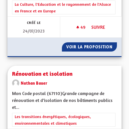
Filtrer les résultats de la catégorie : La Culture, l'Education e
La Culture, l'Education et le rayonnement de l'Alsace
en France et en Europe
CRÉÉ LE
49
49 ABONNÉS
SUIVRE
24/07/2023
APPRENTISSAGE DE 
VOIR LA PROPOSITION
APPREN
Rénovation et isolation
Nathan Bauer
Mon Code postal (67110)Grande campagne de
rénovation et d’isolation de nos bâtiments publics
et...
Filtrer les résultats de la catégorie : Les transitions énergéti
Les transitions énergétiques, écologiques,
environnementales et climatiques