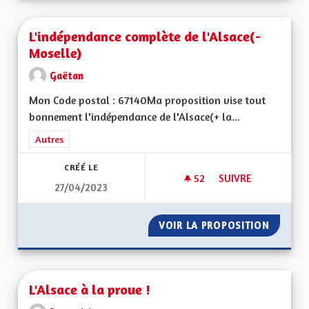
L'indépendance complète de l'Alsace(-
Moselle)
Gaëtan
Mon Code postal : 67140Ma proposition vise tout
bonnement l'indépendance de l'Alsace(+ la...
Filtrer les résultats de la catégorie : Autres
Autres
CRÉÉ LE
52
52 ABONNÉS
SUIVRE
27/04/2023
L'INDÉPENDANCE CO
VOIR LA PROPOSITION
L'INDÉ
L'Alsace à la proue !