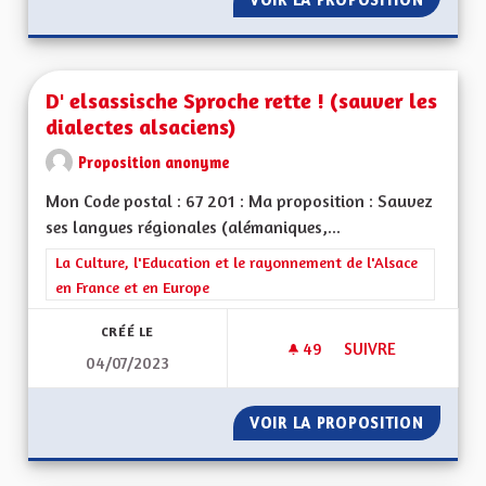
D' elsassische Sproche rette ! (sauver les
dialectes alsaciens)
Proposition anonyme
Mon Code postal : 67 201 : Ma proposition : Sauvez
ses langues régionales (alémaniques,...
Filtrer les résultats de la catégorie : La Culture, l'Education e
La Culture, l'Education et le rayonnement de l'Alsace
en France et en Europe
CRÉÉ LE
49
49 ABONNÉS
SUIVRE
04/07/2023
D' ELSASSISCHE SP
VOIR LA PROPOSITION
D' ELSA