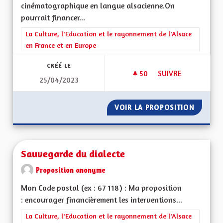
cinématographique en langue alsacienne.On
pourrait financer...
Filtrer les résultats de la catégorie : La Culture, l'Education e
La Culture, l'Education et le rayonnement de l'Alsace
en France et en Europe
CRÉÉ LE
50
50 ABONNÉS
SUIVRE
25/04/2023
DOUBLER DES FILMS
VOIR LA PROPOSITION
DOUBLE
Sauvegarde du dialecte
Proposition anonyme
Mon Code postal (ex : 67 118) : Ma proposition
: encourager financièrement les interventions...
Filtrer les résultats de la catégorie : La Culture, l'Education e
La Culture, l'Education et le rayonnement de l'Alsace