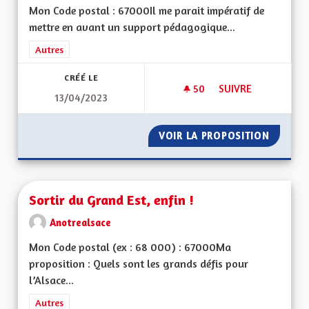
Mon Code postal : 67000Il me parait impératif de
mettre en avant un support pédagogique...
Filtrer les résultats de la catégorie : Autres
Autres
CRÉÉ LE
50
50 ABONNÉS
SUIVRE
13/04/2023
TABLEAUX EXPLICAT
VOIR LA PROPOSITION
TABLEA
Sortir du Grand Est, enfin !
Anotrealsace
Mon Code postal (ex : 68 000) : 67000Ma
proposition : Quels sont les grands défis pour
l’Alsace...
Filtrer les résultats de la catégorie : Autres
Autres