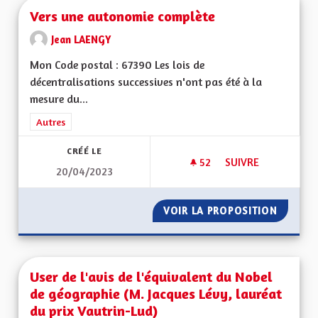
Vers une autonomie complète
Jean LAENGY
Mon Code postal : 67390 Les lois de
décentralisations successives n'ont pas été à la
mesure du...
Filtrer les résultats de la catégorie : Autres
Autres
CRÉÉ LE
52
52 ABONNÉS
SUIVRE
20/04/2023
VERS UNE AUTONO
VOIR LA PROPOSITION
VERS U
User de l'avis de l'équivalent du Nobel
de géographie (M. Jacques Lévy, lauréat
du prix Vautrin-Lud)