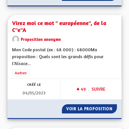
Virez moi ce mot " européenne", de la
C"e"A
Proposition anonyme
Mon Code postal (ex : 68 000) : 68000Ma
proposition : Quels sont les grands défis pour
l’Alsace...
Filtrer les résultats de la catégorie : Autres
Autres
CRÉÉ LE
49
49 ABONNÉS
SUIVRE
04/05/2023
VIREZ MOI CE MOT 
VOIR LA PROPOSITION
VIREZ 