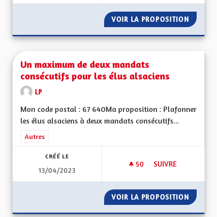
VOIR LA PROPOSITION
UN PEU 
Un maximum de deux mandats
consécutifs pour les élus alsaciens
LP
Mon code postal : 67 640Ma proposition : Plafonner
les élus alsaciens à deux mandats consécutifs...
Filtrer les résultats de la catégorie : Autres
Autres
CRÉÉ LE
50
50 ABONNÉS
SUIVRE
13/04/2023
UN MAXIMUM DE DE
VOIR LA PROPOSITION
UN MAX