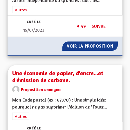
Alsace indépendante du Grand Est avec les...
Filtrer les résultats de la catégorie : Autres
Autres
CRÉÉ LE
49
49 ABONNÉS
SUIVRE
15/07/2023
UNE VRAIE RÉGION 
VOIR LA PROPOSITION
UNE VR
Une économie de papier, d'encre...et
d'émission de carbone.
Proposition anonyme
Mon Code postal (ex : 67370) : Une simple idée:
pourquoi ne pas supprimer l'édition de "Toute...
Filtrer les résultats de la catégorie : Autres
Autres
CRÉÉ LE