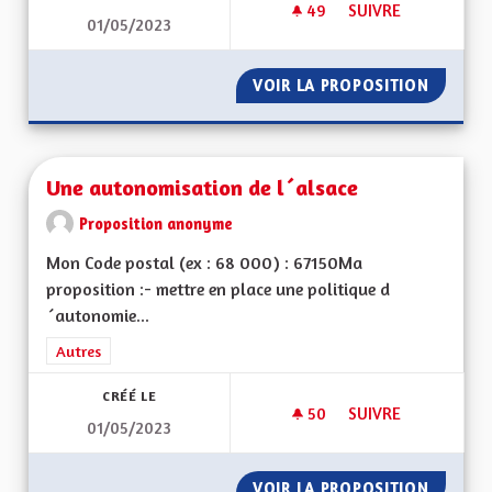
49
49 ABONNÉS
SUIVRE
01/05/2023
UNE ÉCONOMIE DE P
VOIR LA PROPOSITION
UNE ÉC
Une autonomisation de l´alsace
Proposition anonyme
Mon Code postal (ex : 68 000) : 67150Ma
proposition :- mettre en place une politique d
´autonomie...
Filtrer les résultats de la catégorie : Autres
Autres
CRÉÉ LE
50
50 ABONNÉS
SUIVRE
01/05/2023
UNE AUTONOMISATI
VOIR LA PROPOSITION
UNE AU