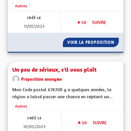
Filtrer les résultats de la catégorie : Autres
Autres
CRÉÉ LE
50
50 ABONNÉS
SUIVRE
11/07/2023
UNE ALSACE DÉMOC
VOIR LA PROPOSITION
UNE AL
Un peu de sérieux, s'il vous plaît
Proposition anonyme
Mon Code postal 67870Il y a quelques années, la
région a laissé passer une chance en rejetant un...
Filtrer les résultats de la catégorie : Autres
Autres
CRÉÉ LE
50
50 ABONNÉS
SUIVRE
10/05/2023
UN PEU DE SÉRIEUX,