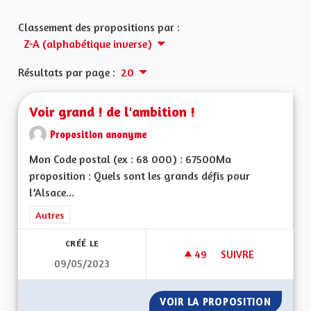
Classement des propositions par :
Z-A (alphabétique inverse)
Résultats par page :
20
Voir grand ! de l'ambition !
Proposition anonyme
Mon Code postal (ex : 68 000) : 67500Ma
proposition : Quels sont les grands défis pour
l’Alsace...
Filtrer les résultats de la catégorie : Autres
Autres
CRÉÉ LE
49
49 ABONNÉS
SUIVRE
09/05/2023
VOIR GRAND ! DE L'
VOIR LA PROPOSITION
VOIR GR