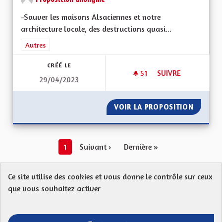
-Sauver les maisons Alsaciennes et notre
architecture locale, des destructions quasi...
Filtrer les résultats de la catégorie : Autres
Autres
CRÉÉ LE
51
51 ABONNÉS
SUIVRE
29/04/2023
SAUVER L'ALSACE P
VOIR LA PROPOSITION
SAUVER
1
Suivant ›
Dernière »
Voir toutes les propositions retirées
Ce site utilise des cookies et vous donne le contrôle sur ceux
que vous souhaitez activer
Protection des Données
Charte de contribution
Mentions légales
FAQ
CGU