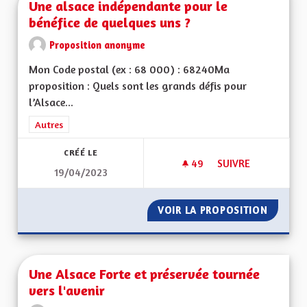
Une alsace indépendante pour le
bénéfice de quelques uns ?
Proposition anonyme
Mon Code postal (ex : 68 000) : 68240Ma
proposition : Quels sont les grands défis pour
l’Alsace...
Filtrer les résultats de la catégorie : Autres
Autres
CRÉÉ LE
49
49 ABONNÉS
SUIVRE
19/04/2023
UNE ALSACE INDÉPE
VOIR LA PROPOSITION
UNE AL
Une Alsace Forte et préservée tournée
vers l'avenir