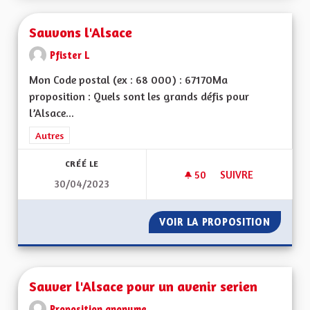
Sauvons l'Alsace
Pfister L
Mon Code postal (ex : 68 000) : 67170Ma
proposition : Quels sont les grands défis pour
l’Alsace...
Filtrer les résultats de la catégorie : Autres
Autres
CRÉÉ LE
50
50 ABONNÉS
SUIVRE
30/04/2023
SAUVONS L'ALSACE
VOIR LA PROPOSITION
SAUVON
Sauver l'Alsace pour un avenir serien
Proposition anonyme