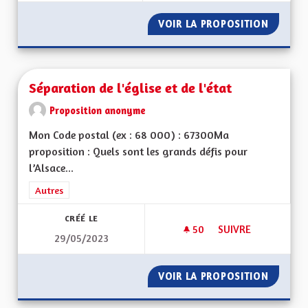
VOIR LA PROPOSITION
SORTIE
Séparation de l'église et de l'état
Proposition anonyme
Mon Code postal (ex : 68 000) : 67300Ma
proposition : Quels sont les grands défis pour
l’Alsace...
Filtrer les résultats de la catégorie : Autres
Autres
CRÉÉ LE
50
50 ABONNÉS
SUIVRE
29/05/2023
SÉPARATION DE L'ÉG
VOIR LA PROPOSITION
SÉPARAT