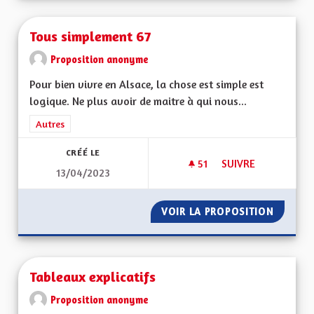
Tous simplement 67
Proposition anonyme
Pour bien vivre en Alsace, la chose est simple est
logique. Ne plus avoir de maitre à qui nous...
Filtrer les résultats de la catégorie : Autres
Autres
CRÉÉ LE
51
51 ABONNÉS
SUIVRE
13/04/2023
TOUS SIMPLEMENT 
VOIR LA PROPOSITION
TOUS S
Tableaux explicatifs
Proposition anonyme