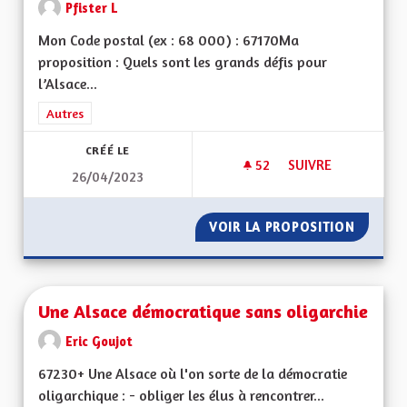
Pfister L
Mon Code postal (ex : 68 000) : 67170Ma
proposition : Quels sont les grands défis pour
l’Alsace...
Filtrer les résultats de la catégorie : Autres
Autres
CRÉÉ LE
52
52 ABONNÉS
SUIVRE
26/04/2023
UNE ALSACE FORTE 
VOIR LA PROPOSITION
UNE AL
Une Alsace démocratique sans oligarchie
Eric Goujot
67230+ Une Alsace où l'on sorte de la démocratie
oligarchique : - obliger les élus à rencontrer...