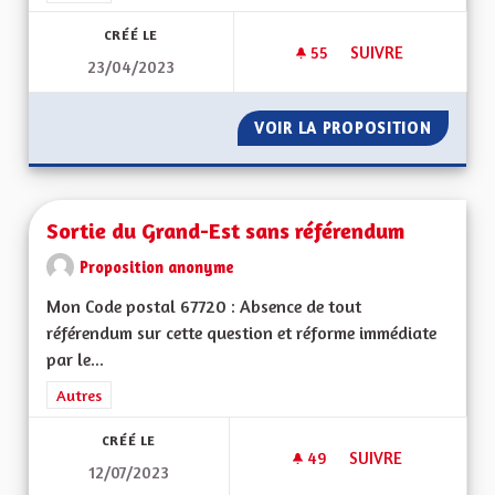
CRÉÉ LE
55
55 ABONNÉS
SUIVRE
23/04/2023
SORTIR DU GRAND E
VOIR LA PROPOSITION
SORTIR 
Sortie du Grand-Est sans référendum
Proposition anonyme
Mon Code postal 67720 : Absence de tout
référendum sur cette question et réforme immédiate
par le...
Filtrer les résultats de la catégorie : Autres
Autres
CRÉÉ LE
49
49 ABONNÉS
SUIVRE
12/07/2023
SORTIE DU GRAND-