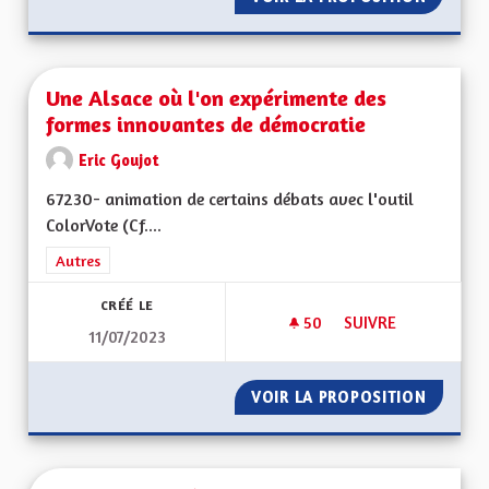
Une Alsace où l'on expérimente des
formes innovantes de démocratie
Eric Goujot
67230- animation de certains débats avec l'outil
ColorVote (Cf....
Filtrer les résultats de la catégorie : Autres
Autres
CRÉÉ LE
50
50 ABONNÉS
SUIVRE
11/07/2023
UNE ALSACE OÙ L'
VOIR LA PROPOSITION
UNE AL