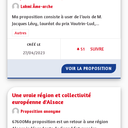
Lakmi Âme-arche
Ma proposition consiste à user de l’avis de M.
Jacques Lévy, lauréat du prix Vautrin-Lud,...
Filtrer les résultats de la catégorie : Autres
Autres
CRÉÉ LE
51
51 ABONNÉS
SUIVRE
27/04/2023
USER DE L'AVIS DE
VOIR LA PROPOSITION
USER DE
Une vraie région et collectivité
européenne d'Alsace
Proposition anonyme
67600Ma proposition est un retour à une région