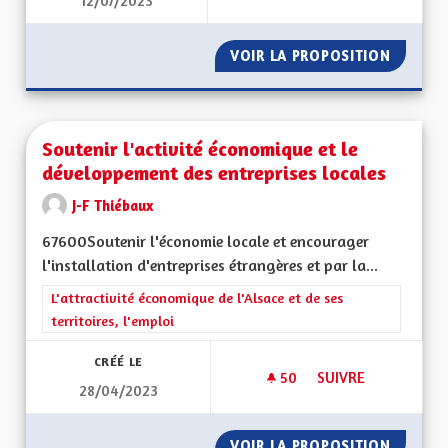
12/07/2023
SORTIR DU GRAND E
VOIR LA PROPOSITION
SORTIR 
Soutenir l'activité économique et le
développement des entreprises locales
J-F Thiébaux
67600Soutenir l'économie locale et encourager
l'installation d'entreprises étrangères et par la...
Filtrer les résultats de la catégorie : L'attractivité économique 
L'attractivité économique de l'Alsace et de ses
territoires, l'emploi
CRÉÉ LE
50
50 ABONNÉS
SUIVRE
28/04/2023
SOUTENIR L'ACTIV
VOIR LA PROPOSITION
SOUTEN