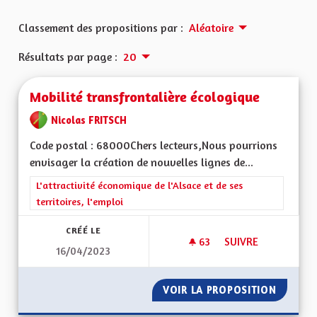
Classement des propositions par :
Aléatoire
Résultats par page :
20
Mobilité transfrontalière écologique
Nicolas FRITSCH
Code postal : 68000Chers lecteurs,Nous pourrions
envisager la création de nouvelles lignes de...
Filtrer les résultats de la catégorie : L'attractivité économique 
L'attractivité économique de l'Alsace et de ses
territoires, l'emploi
CRÉÉ LE
63
63 ABONNÉS
SUIVRE
16/04/2023
MOBILITÉ TRANSFR
VOIR LA PROPOSITION
MOBILI