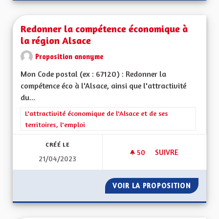
Redonner la compétence économique à
la région Alsace
Proposition anonyme
Mon Code postal (ex : 67120) : Redonner la
compétence éco à l'Alsace, ainsi que l'attractivité
du...
Filtrer les résultats de la catégorie : L'attractivité économique 
L'attractivité économique de l'Alsace et de ses
territoires, l'emploi
CRÉÉ LE
50
50 ABONNÉS
SUIVRE
21/04/2023
REDONNER LA COMP
VOIR LA PROPOSITION
REDONN