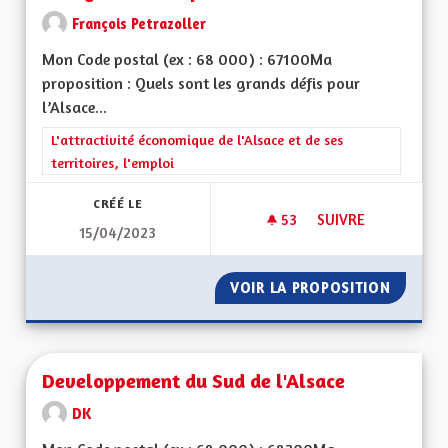
François Petrazoller
Mon Code postal (ex : 68 000) : 67100Ma
proposition : Quels sont les grands défis pour
l’Alsace...
Filtrer les résultats de la catégorie : L'attractivité économique 
L'attractivité économique de l'Alsace et de ses
territoires, l'emploi
CRÉÉ LE
53
53 ABONNÉS
SUIVRE
15/04/2023
BILINGUISME RÉEL
VOIR LA PROPOSITION
BILING
Developpement du Sud de l'Alsace
DK