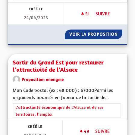
CRÉÉ LE
51
51 ABONNÉS
SUIVRE
24/04/2023
ALSACE ET TOURIS
VOIR LA PROPOSITION
ALSACE
Sortir du Grand Est pour restaurer
l’attractivité de l’Alsace
Proposition anonyme
Mon Code postal (ex : 68 000) : 67000Parmi les
arguments avancés en faveur de la sortie de...
Filtrer les résultats de la catégorie : L'attractivité économique 
L'attractivité économique de l'Alsace et de ses
territoires, l'emploi
CRÉÉ LE
49
49 ABONNÉS
SUIVRE