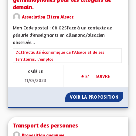
demain.
Association Eltern Alsace
Mon Code postal : 68 025Face à un contexte de
pénurie d’enseignants en allemand/alsacien
observée...
Filtrer les résultats de la catégorie : L'attractivité économique 
L'attractivité économique de l'Alsace et de ses
territoires, l'emploi
CRÉÉ LE
51
51 ABONNÉS
SUIVRE
11/07/2023
ALSACE BILINGUE,
VOIR LA PROPOSITION
ALSACE
Transport des personnes
Proposition anonyme