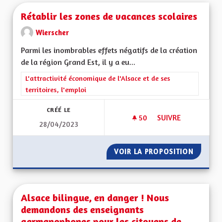
Rétablir les zones de vacances scolaires
Wierscher
Parmi les inombrables effets négatifs de la création
de la région Grand Est, il y a eu...
Filtrer les résultats de la catégorie : L'attractivité économique 
L'attractivité économique de l'Alsace et de ses
territoires, l'emploi
CRÉÉ LE
50
50 ABONNÉS
SUIVRE
28/04/2023
RÉTABLIR LES ZONE
VOIR LA PROPOSITION
RÉTABL
Alsace bilingue, en danger ! Nous
demandons des enseignants
germanophones pour les citoyens de