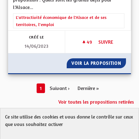
l’Alsace...
Filtrer les résultats de la catégorie : L'attractivité économique 
L'attractivité économique de l'Alsace et de ses
territoires, l'emploi
CRÉÉ LE
49
49 ABONNÉS
SUIVRE
14/06/2023
RETOUR À UNE FORT
VOIR LA PROPOSITION
RETOUR
1
Suivant ›
Dernière »
Voir toutes les propositions retirées
Ce site utilise des cookies et vous donne le contrôle sur ceux
Protection des Données
Charte de contribution
que vous souhaitez activer
Mentions légales
FAQ
CGU
Droit d’interpellation citoyenne : comment ça marche ?