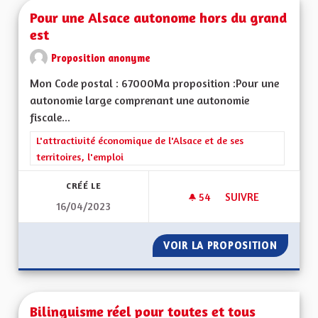
Pour une Alsace autonome hors du grand
est
Proposition anonyme
Mon Code postal : 67000Ma proposition :Pour une
autonomie large comprenant une autonomie
fiscale...
Filtrer les résultats de la catégorie : L'attractivité économique 
L'attractivité économique de l'Alsace et de ses
territoires, l'emploi
CRÉÉ LE
54
54 ABONNÉS
SUIVRE
16/04/2023
POUR UNE ALSACE
VOIR LA PROPOSITION
POUR U
Bilinguisme réel pour toutes et tous