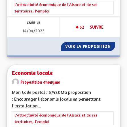
Filtrer les résultats de la catégorie : L'attractivité économique 
L'attractivité économique de l'Alsace et de ses
territoires, l'emploi
CRÉÉ LE
52
52 ABONNÉS
SUIVRE
14/04/2023
DÉVELOPPER LE TO
VOIR LA PROPOSITION
DÉVELO
Economie locale
Proposition anonyme
Mon Code postal : 67480Ma proposition
: Encourager l'économie locale en permettant
l'installation...
Filtrer les résultats de la catégorie : L'attractivité économique 
L'attractivité économique de l'Alsace et de ses
territoires, l'emploi