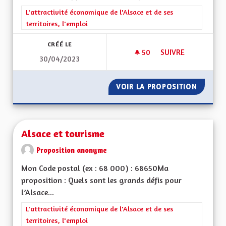
Filtrer les résultats de la catégorie : L'attractivité économique 
L'attractivité économique de l'Alsace et de ses
territoires, l'emploi
CRÉÉ LE
50
50 ABONNÉS
SUIVRE
30/04/2023
CRÉER UNE ZONE F
VOIR LA PROPOSITION
CRÉER 
Alsace et tourisme
Proposition anonyme
Mon Code postal (ex : 68 000) : 68650Ma
proposition : Quels sont les grands défis pour
l’Alsace...
Filtrer les résultats de la catégorie : L'attractivité économique 
L'attractivité économique de l'Alsace et de ses
territoires, l'emploi