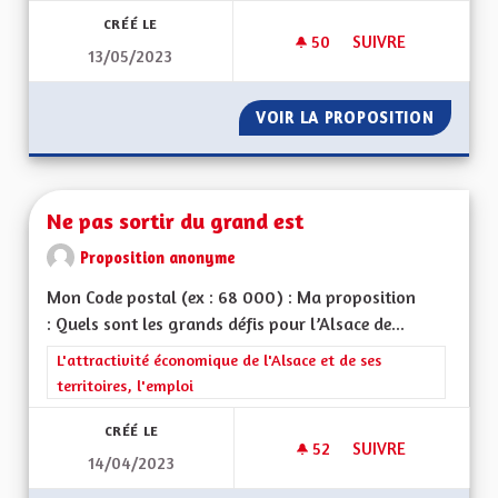
CRÉÉ LE
50
50 ABONNÉS
SUIVRE
13/05/2023
ECONOMIE LOCALE
VOIR LA PROPOSITION
ECONOM
Ne pas sortir du grand est
Proposition anonyme
Mon Code postal (ex : 68 000) : Ma proposition
: Quels sont les grands défis pour l’Alsace de...
Filtrer les résultats de la catégorie : L'attractivité économique 
L'attractivité économique de l'Alsace et de ses
territoires, l'emploi
CRÉÉ LE
52
52 ABONNÉS
SUIVRE
14/04/2023
NE PAS SORTIR DU 