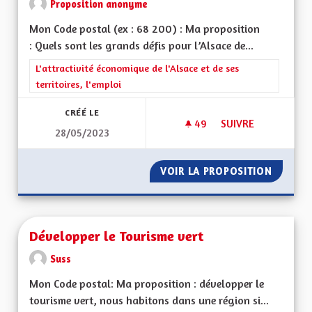
Proposition anonyme
Mon Code postal (ex : 68 200) : Ma proposition
: Quels sont les grands défis pour l’Alsace de...
Filtrer les résultats de la catégorie : L'attractivité économique 
L'attractivité économique de l'Alsace et de ses
territoires, l'emploi
CRÉÉ LE
49
49 ABONNÉS
SUIVRE
28/05/2023
ACTIVITÉS ÉCONOM
VOIR LA PROPOSITION
ACTIVI
Développer le Tourisme vert
Suss
Mon Code postal: Ma proposition : développer le
tourisme vert, nous habitons dans une région si...