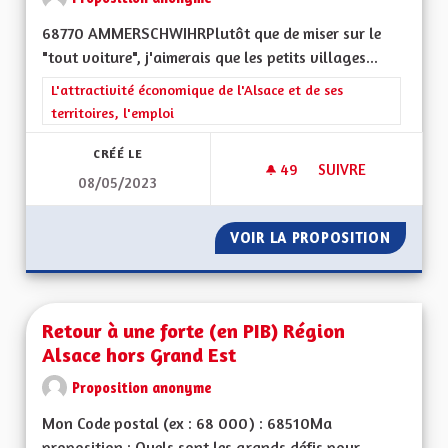
68770 AMMERSCHWIHRPlutôt que de miser sur le
"tout voiture", j'aimerais que les petits villages...
Filtrer les résultats de la catégorie : L'attractivité économique 
L'attractivité économique de l'Alsace et de ses
territoires, l'emploi
CRÉÉ LE
49
49 ABONNÉS
SUIVRE
08/05/2023
TRANSPORT DES P
VOIR LA PROPOSITION
TRANSP
Retour à une forte (en PIB) Région
Alsace hors Grand Est
Proposition anonyme
Mon Code postal (ex : 68 000) : 68510Ma
proposition : Quels sont les grands défis pour