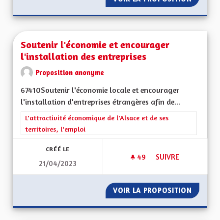
Soutenir l'économie et encourager
l'installation des entreprises
Proposition anonyme
67410Soutenir l'économie locale et encourager
l'installation d'entreprises étrangères afin de...
Filtrer les résultats de la catégorie : L'attractivité économique 
L'attractivité économique de l'Alsace et de ses
territoires, l'emploi
CRÉÉ LE
49
49 ABONNÉS
SUIVRE
21/04/2023
VOIR LA PROPOSITION
SOUTEN