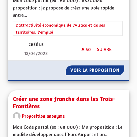
Mon Code postal (ex : 68 000) : 68300Ma
proposition : Je propose de créer une voie rapide
entre...
Filtrer les résultats de la catégorie : L'attractivité économique 
L'attractivité économique de l'Alsace et de ses
territoires, l'emploi
CRÉÉ LE
50
50 ABONNÉS
SUIVRE
18/04/2023
DEVELOPPEMENT DU
VOIR LA PROPOSITION
DEVELO
Créer une zone franche dans les Trois-
Frontières
Proposition anonyme
Mon Code postal (ex : 68 000) : Ma proposition : Le
modèle développer avec l‘EuroAirport et un...