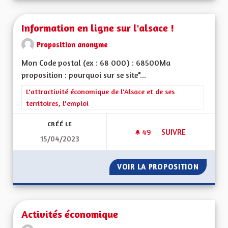
Information en ligne sur l'alsace !
Proposition anonyme
Mon Code postal (ex : 68 000) : 68500Ma
proposition : pourquoi sur se site"...
Filtrer les résultats de la catégorie : L'attractivité économique 
L'attractivité économique de l'Alsace et de ses
territoires, l'emploi
CRÉÉ LE
49
49 ABONNÉS
SUIVRE
15/04/2023
INFORMATION EN LI
VOIR LA PROPOSITION
INFORMA
Activités économique