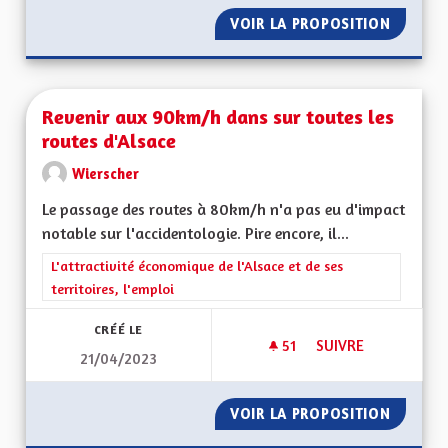
VOIR LA PROPOSITION
NE PAS
Revenir aux 90km/h dans sur toutes les
routes d'Alsace
Wierscher
Le passage des routes à 80km/h n'a pas eu d'impact
notable sur l'accidentologie. Pire encore, il...
Filtrer les résultats de la catégorie : L'attractivité économique 
L'attractivité économique de l'Alsace et de ses
territoires, l'emploi
CRÉÉ LE
51
51 ABONNÉS
SUIVRE
21/04/2023
REVENIR AUX 90KM
VOIR LA PROPOSITION
REVENI