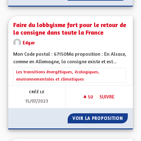
Faire du lobbyisme fort pour le retour de
la consigne dans toute la France
Edgar
Mon Code postal : 67150Ma proposition : En Alsace,
comme en Allemagne, la consigne existe et est...
Filtrer les résultats de la catégorie : Les transitions énergéti
Les transitions énergétiques, écologiques,
environnementales et climatiques
CRÉÉ LE
50
50 ABONNÉS
SUIVRE
15/07/2023
FAIRE DU LOBBYISM
VOIR LA PROPOSITION
FAIRE 