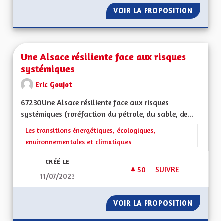
VOIR LA PROPOSITION
UNE AL
Une Alsace résiliente face aux risques
systémiques
Eric Goujot
67230Une Alsace résiliente face aux risques
systémiques (raréfaction du pétrole, du sable, de...
Filtrer les résultats de la catégorie : Les transitions énergéti
Les transitions énergétiques, écologiques,
environnementales et climatiques
CRÉÉ LE
50
50 ABONNÉS
SUIVRE
11/07/2023
UNE ALSACE RÉSILI
VOIR LA PROPOSITION
UNE AL