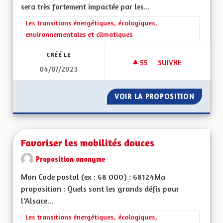
sera très fortement impactée par les...
Filtrer les résultats de la catégorie : Les transitions énergéti
Les transitions énergétiques, écologiques,
environnementales et climatiques
CRÉÉ LE
55
55 ABONNÉS
SUIVRE
04/07/2023
L’ALSACE, GÉOGRA
VOIR LA PROPOSITION
L’ALSA
Favoriser les mobilités douces
Proposition anonyme
Mon Code postal (ex : 68 000) : 68124Ma
proposition : Quels sont les grands défis pour
l’Alsace...
Filtrer les résultats de la catégorie : Les transitions énergéti
Les transitions énergétiques, écologiques,