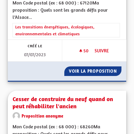
Mon Code postal (ex : 68 000) : 67120Ma
proposition : Quels sont les grands défis pour
l’Alsace...
Filtrer les résultats de la catégorie : Les transitions énergéti
Les transitions énergétiques, écologiques,
environnementales et climatiques
CRÉÉ LE
50
50 ABONNÉS
SUIVRE
07/07/2023
SAUVEGARDER LES R
VOIR LA PROPOSITION
SAUVEG
Cesser de construire du neuf quand on
peut réhabiliter l'ancien
Proposition anonyme
Mon Code postal (ex : 68 000) : 68260Ma
proposition : Quels sont les grands défis pour