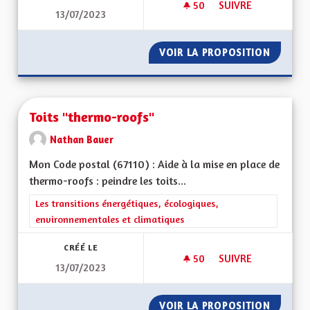
50
50 ABONNÉS
SUIVRE
13/07/2023
PLAFONNEMENT ET 
VOIR LA PROPOSITION
PLAFON
Toits "thermo-roofs"
Nathan Bauer
Mon Code postal (67110) : Aide à la mise en place de
thermo-roofs : peindre les toits...
Filtrer les résultats de la catégorie : Les transitions énergéti
Les transitions énergétiques, écologiques,
environnementales et climatiques
CRÉÉ LE
50
50 ABONNÉS
SUIVRE
13/07/2023
TOITS "THERMO-RO
VOIR LA PROPOSITION
TOITS 