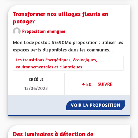
Transformer nos villages fleuris en
potager
Proposition anonyme
Mon Code postal: 67590Ma proposition : utiliser les
espaces verts disponibles dans les communes...
Filtrer les résultats de la catégorie : Les transitions énergéti
Les transitions énergétiques, écologiques,
environnementales et climatiques
CRÉÉ LE
50
50 ABONNÉS
SUIVRE
13/06/2023
TRANSFORMER NOS 
VOIR LA PROPOSITION
TRANSF
Des luminaires à détection de