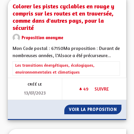
Colorer les pistes cyclables en rouge y
compris sur les routes et en traversée,
comme dans d'autres pays, pour la
sécurité
Proposition anonyme
Mon Code postal : 67150Ma proposition : Durant de
nombreuses années, l'Alsace a été précurseure...
Filtrer les résultats de la catégorie : Les transitions énergéti
Les transitions énergétiques, écologiques,
environnementales et climatiques
CRÉÉ LE
49
49 ABONNÉS
SUIVRE
13/07/2023
COLORER LES PISTE
VOIR LA PROPOSITION
COLORE