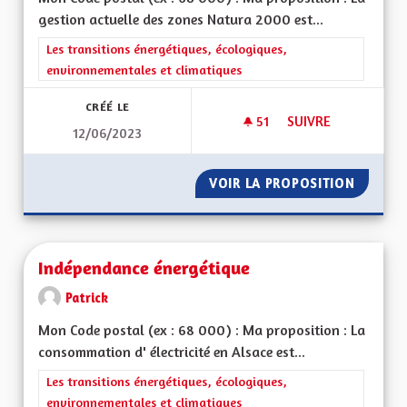
gestion actuelle des zones Natura 2000 est...
Filtrer les résultats de la catégorie : Les transitions énergéti
Les transitions énergétiques, écologiques,
environnementales et climatiques
CRÉÉ LE
51
51 ABONNÉS
SUIVRE
12/06/2023
ZONES NATURA 20
VOIR LA PROPOSITION
ZONES 
Indépendance énergétique
Patrick
Mon Code postal (ex : 68 000) : Ma proposition : La
consommation d' électricité en Alsace est...
Filtrer les résultats de la catégorie : Les transitions énergéti
Les transitions énergétiques, écologiques,
environnementales et climatiques