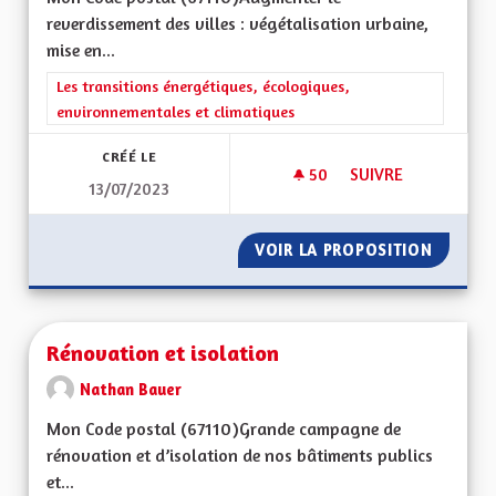
reverdissement des villes : végétalisation urbaine,
mise en...
Filtrer les résultats de la catégorie : Les transitions énergéti
Les transitions énergétiques, écologiques,
environnementales et climatiques
CRÉÉ LE
50
50 ABONNÉS
SUIVRE
13/07/2023
REVERDISSEMENT DE
VOIR LA PROPOSITION
REVERD
Rénovation et isolation
Nathan Bauer
Mon Code postal (67110)Grande campagne de
rénovation et d’isolation de nos bâtiments publics
et...