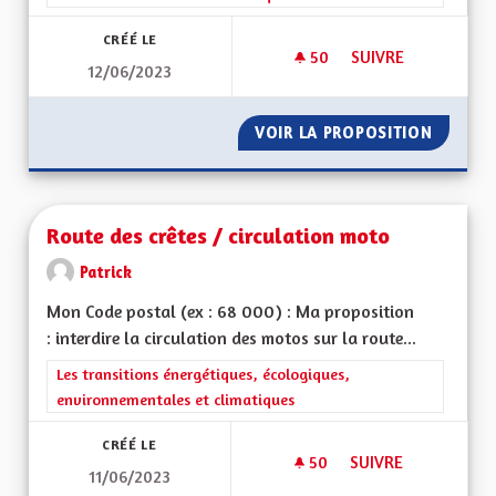
CRÉÉ LE
50
50 ABONNÉS
SUIVRE
12/06/2023
INDÉPENDANCE ÉNE
VOIR LA PROPOSITION
INDÉPE
Route des crêtes / circulation moto
Patrick
Mon Code postal (ex : 68 000) : Ma proposition
: interdire la circulation des motos sur la route...
Filtrer les résultats de la catégorie : Les transitions énergéti
Les transitions énergétiques, écologiques,
environnementales et climatiques
CRÉÉ LE
50
50 ABONNÉS
SUIVRE
11/06/2023
ROUTE DES CRÊTES