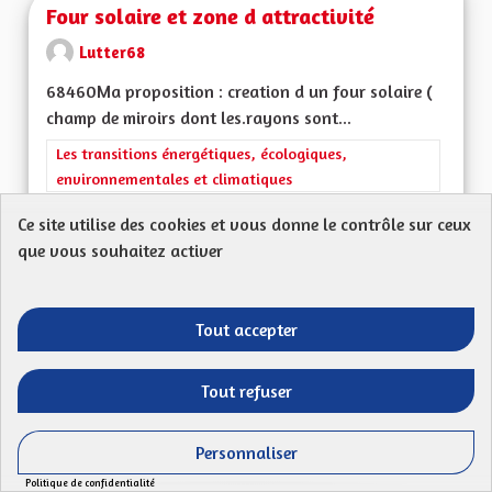
Four solaire et zone d attractivité
Lutter68
68460Ma proposition : creation d un four solaire (
champ de miroirs dont les.rayons sont...
Filtrer les résultats de la catégorie : Les transitions énergéti
Les transitions énergétiques, écologiques,
environnementales et climatiques
Ce site utilise des cookies et vous donne le contrôle sur ceux
CRÉÉ LE
50
50 ABONNÉS
SUIVRE
que vous souhaitez activer
09/06/2023
FOUR SOLAIRE ET Z
VOIR LA PROPOSITION
FOUR S
Tout accepter
Tout refuser
Ecotaxe en Alsace
Personnaliser
Proposition anonyme
Politique de confidentialité