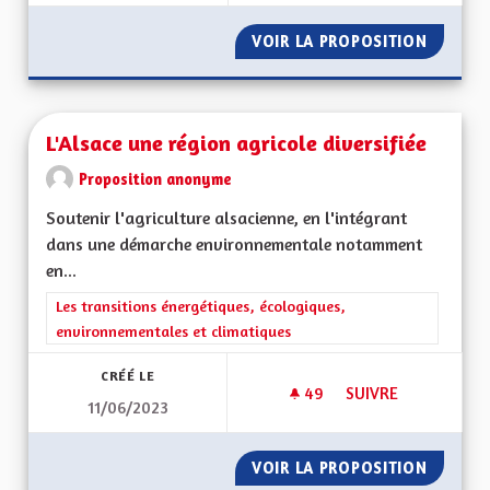
VOIR LA PROPOSITION
ROUTE 
L'Alsace une région agricole diversifiée
Proposition anonyme
Soutenir l'agriculture alsacienne, en l'intégrant
dans une démarche environnementale notamment
en...
Filtrer les résultats de la catégorie : Les transitions énergéti
Les transitions énergétiques, écologiques,
environnementales et climatiques
CRÉÉ LE
49
49 ABONNÉS
SUIVRE
11/06/2023
L'ALSACE UNE RÉGI
VOIR LA PROPOSITION
L'ALSAC