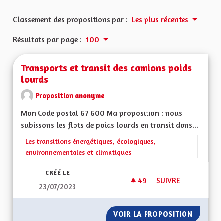
Classement des propositions par :
Les plus récentes
Résultats par page :
100
Transports et transit des camions poids
lourds
Proposition anonyme
Mon Code postal 67 600 Ma proposition : nous
subissons les flots de poids lourds en transit dans...
Filtrer les résultats de la catégorie : Les transitions énergéti
Les transitions énergétiques, écologiques,
environnementales et climatiques
CRÉÉ LE
49
49 ABONNÉS
SUIVRE
23/07/2023
TRANSPORTS ET TR
VOIR LA PROPOSITION
TRANSP