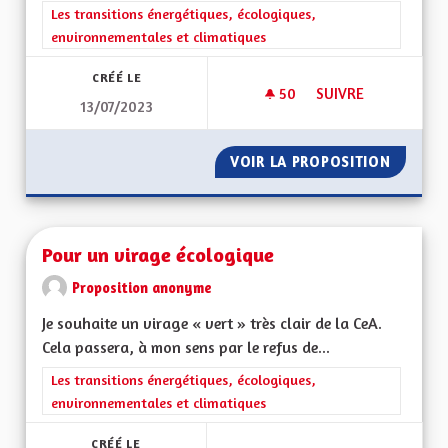
Filtrer les résultats de la catégorie : Les transitions énergéti
Les transitions énergétiques, écologiques,
environnementales et climatiques
CRÉÉ LE
50
50 ABONNÉS
SUIVRE
13/07/2023
SERVICE CIVIQUE D
VOIR LA PROPOSITION
SERVIC
Pour un virage écologique
Proposition anonyme
Je souhaite un virage « vert » très clair de la CeA.
Cela passera, à mon sens par le refus de...
Filtrer les résultats de la catégorie : Les transitions énergéti
Les transitions énergétiques, écologiques,
environnementales et climatiques
CRÉÉ LE