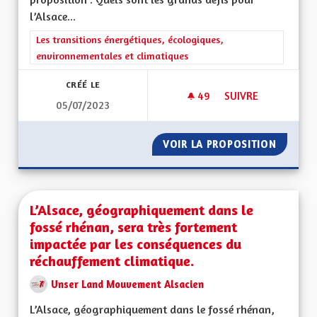
l’Alsace...
Filtrer les résultats de la catégorie : Les transitions énergéti
Les transitions énergétiques, écologiques,
environnementales et climatiques
CRÉÉ LE
49
49 ABONNÉS
SUIVRE
05/07/2023
CESSER DE CONSTRU
VOIR LA PROPOSITION
CESSER
L’Alsace, géographiquement dans le
fossé rhénan, sera très fortement
impactée par les conséquences du
réchauffement climatique.
Unser Land Mouvement Alsacien
L’Alsace, géographiquement dans le fossé rhénan,