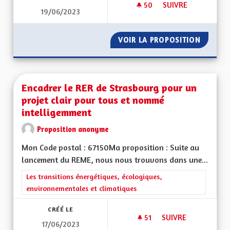
50
50 ABONNÉS
SUIVRE
19/06/2023
IMPOSER AUX POID
VOIR LA PROPOSITION
IMPOSE
Encadrer le RER de Strasbourg pour un
projet clair pour tous et nommé
intelligemment
Proposition anonyme
Mon Code postal : 67150Ma proposition : Suite au
lancement du REME, nous nous trouvons dans une...
Filtrer les résultats de la catégorie : Les transitions énergéti
Les transitions énergétiques, écologiques,
environnementales et climatiques
CRÉÉ LE
51
51 ABONNÉS
SUIVRE
17/06/2023
ENCADRER LE RER 