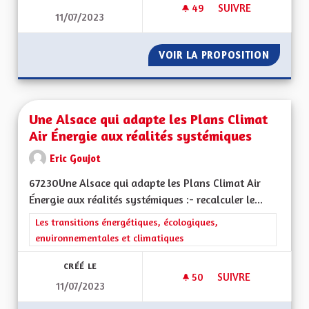
49
49 ABONNÉS
SUIVRE
11/07/2023
POUR UN VIRAGE É
VOIR LA PROPOSITION
POUR U
Une Alsace qui adapte les Plans Climat
Air Énergie aux réalités systémiques
Eric Goujot
67230Une Alsace qui adapte les Plans Climat Air
Énergie aux réalités systémiques :- recalculer le...
Filtrer les résultats de la catégorie : Les transitions énergéti
Les transitions énergétiques, écologiques,
environnementales et climatiques
CRÉÉ LE
50
50 ABONNÉS
SUIVRE
11/07/2023
UNE ALSACE QUI AD