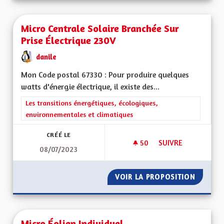
Micro Centrale Solaire Branchée Sur
Prise Électrique 230V
danile
Mon Code postal 67330 : Pour produire quelques
watts d'énergie électrique, il existe des...
Filtrer les résultats de la catégorie : Les transitions énergéti
Les transitions énergétiques, écologiques,
environnementales et climatiques
CRÉÉ LE
50
50 ABONNÉS
SUIVRE
08/07/2023
MICRO CENTRALE SO
VOIR LA PROPOSITION
MICRO 
Micro Éolien Individuel