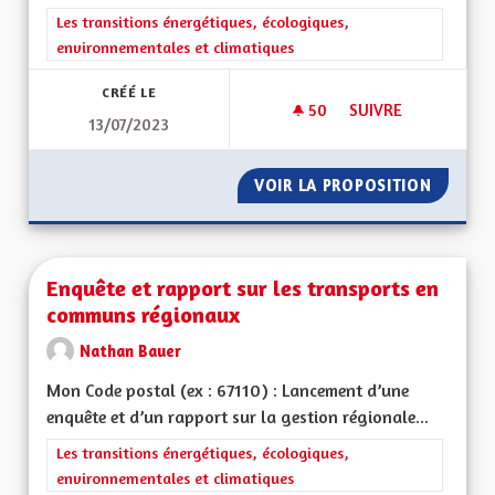
Filtrer les résultats de la catégorie : Les transitions énergéti
Les transitions énergétiques, écologiques,
environnementales et climatiques
CRÉÉ LE
50
50 ABONNÉS
SUIVRE
13/07/2023
RÉNOVATION ET IS
VOIR LA PROPOSITION
RÉNOVA
Enquête et rapport sur les transports en
communs régionaux
Nathan Bauer
Mon Code postal (ex : 67110) : Lancement d’une
enquête et d’un rapport sur la gestion régionale...
Filtrer les résultats de la catégorie : Les transitions énergéti
Les transitions énergétiques, écologiques,
environnementales et climatiques