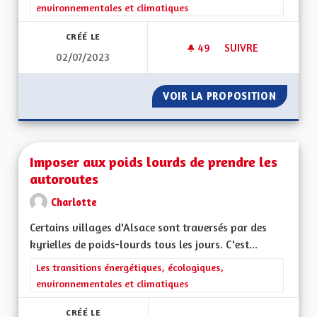
environnementales et climatiques
CRÉÉ LE
49
49 ABONNÉS
SUIVRE
02/07/2023
FAVORISER LES MOB
VOIR LA PROPOSITION
FAVORI
Imposer aux poids lourds de prendre les
autoroutes
Charlotte
Certains villages d'Alsace sont traversés par des
kyrielles de poids-lourds tous les jours. C'est...
Filtrer les résultats de la catégorie : Les transitions énergéti
Les transitions énergétiques, écologiques,
environnementales et climatiques
CRÉÉ LE