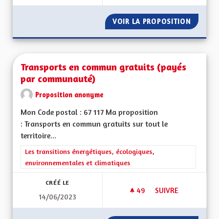
VOIR LA PROPOSITION
ENCADR
Transports en commun gratuits (payés
par communauté)
Proposition anonyme
Mon Code postal : 67 117 Ma proposition
: Transports en commun gratuits sur tout le
territoire...
Filtrer les résultats de la catégorie : Les transitions énergéti
Les transitions énergétiques, écologiques,
environnementales et climatiques
CRÉÉ LE
49
49 ABONNÉS
SUIVRE
14/06/2023
TRANSPORTS EN CO