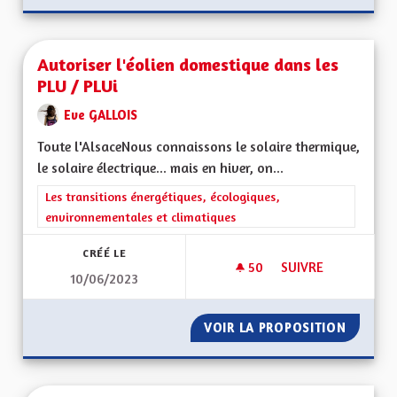
Autoriser l'éolien domestique dans les
PLU / PLUi
Eve GALLOIS
Toute l'AlsaceNous connaissons le solaire thermique,
le solaire électrique... mais en hiver, on...
Filtrer les résultats de la catégorie : Les transitions énergéti
Les transitions énergétiques, écologiques,
environnementales et climatiques
CRÉÉ LE
50
50 ABONNÉS
SUIVRE
10/06/2023
AUTORISER L'ÉOLIE
VOIR LA PROPOSITION
AUTORI