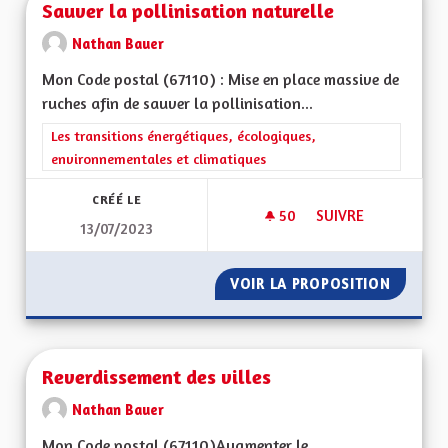
Sauver la pollinisation naturelle
Nathan Bauer
Mon Code postal (67110) : Mise en place massive de
ruches afin de sauver la pollinisation...
Filtrer les résultats de la catégorie : Les transitions énergéti
Les transitions énergétiques, écologiques,
environnementales et climatiques
CRÉÉ LE
50
50 ABONNÉS
SUIVRE
13/07/2023
SAUVER LA POLLINI
VOIR LA PROPOSITION
SAUVER
Reverdissement des villes
Nathan Bauer
Mon Code postal (67110) Augmenter le