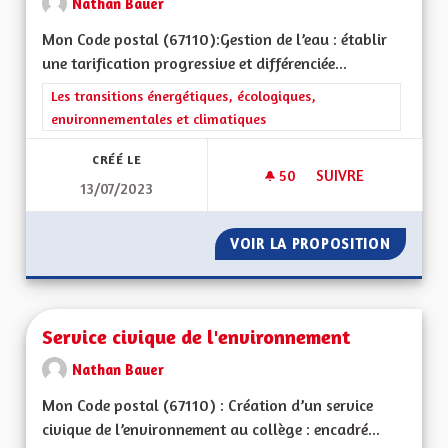
Nathan Bauer
Mon Code postal (67110):Gestion de l’eau : établir
une tarification progressive et différenciée...
Filtrer les résultats de la catégorie : Les transitions énergéti
Les transitions énergétiques, écologiques,
environnementales et climatiques
CRÉÉ LE
50
50 ABONNÉS
SUIVRE
13/07/2023
GESTION DE L'EAU
VOIR LA PROPOSITION
GESTIO
Service civique de l'environnement
Nathan Bauer
Mon Code postal (67110) : Création d’un service
civique de l’environnement au collège : encadré...