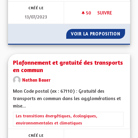
CRÉÉ LE
50
50 ABONNÉS
SUIVRE
13/07/2023
ENQUÊTE ET RAPPO
VOIR LA PROPOSITION
ENQUÊT
Plafonnement et gratuité des transports
en commun
Nathan Bauer
Mon Code postal (ex : 67110) : Gratuité des
transports en commun dans les agglomérations et
mise...
Filtrer les résultats de la catégorie : Les transitions énergéti
Les transitions énergétiques, écologiques,
environnementales et climatiques
CRÉÉ LE