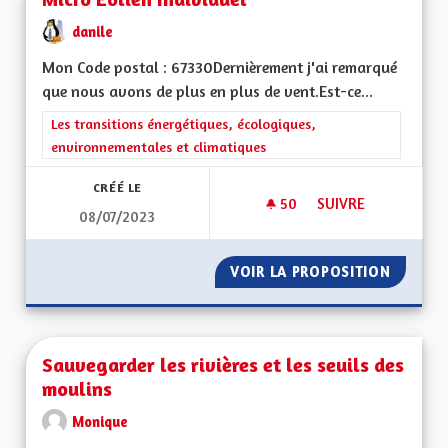
danile
Mon Code postal : 67330Dernièrement j'ai remarqué
que nous avons de plus en plus de vent.Est-ce...
Filtrer les résultats de la catégorie : Les transitions énergéti
Les transitions énergétiques, écologiques,
environnementales et climatiques
CRÉÉ LE
50
50 ABONNÉS
SUIVRE
08/07/2023
MICRO ÉOLIEN INDI
VOIR LA PROPOSITION
MICRO 
Sauvegarder les rivières et les seuils des
moulins
Monique