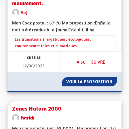
mouvement.
VirJ
Mon Code postal : 67170 Ma proposition :Enfin la
nuit a été rendue à la faune.Cela dit, il ne...
Filtrer les résultats de la catégorie : Les transitions énergéti
Les transitions énergétiques, écologiques,
environnementales et climatiques
CRÉÉ LE
50
50 ABONNÉS
SUIVRE
12/06/2023
DES LUMINAIRES À
VOIR LA PROPOSITION
DES LU
Zones Natura 2000
Patrick
Mon Code postal (ex : 68 000) : Ma proposition : La