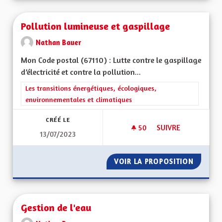
Pollution lumineuse et gaspillage
Nathan Bauer
Mon Code postal (67110) : Lutte contre le gaspillage
d’électricité et contre la pollution...
Filtrer les résultats de la catégorie : Les transitions énergéti
Les transitions énergétiques, écologiques,
environnementales et climatiques
CRÉÉ LE
50
50 ABONNÉS
SUIVRE
13/07/2023
POLLUTION LUMINE
VOIR LA PROPOSITION
POLLUT
Gestion de l'eau