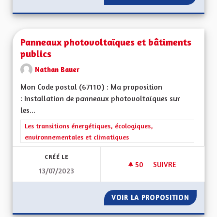
Panneaux photovoltaïques et bâtiments
publics
Nathan Bauer
Mon Code postal (67110) : Ma proposition
: Installation de panneaux photovoltaïques sur
les...
Filtrer les résultats de la catégorie : Les transitions énergéti
Les transitions énergétiques, écologiques,
environnementales et climatiques
CRÉÉ LE
50
50 ABONNÉS
SUIVRE
13/07/2023
PANNEAUX PHOTOVO
VOIR LA PROPOSITION
PANNEA