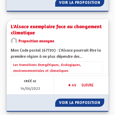
VOIR LA PROPOSITION
TRANSP
L'Alsace exemplaire face au changement
climatique
Proposition anonyme
Mon Code postal (67730) : L'Alsace pourrait être la
première région à ne plus dépendre des...
Filtrer les résultats de la catégorie : Les transitions énergéti
Les transitions énergétiques, écologiques,
environnementales et climatiques
CRÉÉ LE
49
49 ABONNÉS
SUIVRE
14/06/2023
L'ALSACE EXEMPLA
VOIR LA PROPOSITION
L'ALSA