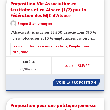
Proposition Vie Associative en
territoires et en Alsace (1/2) par la
Fédération des MJC d’Alsace
Proposition anonyme
L’Alsace est riche de ses 33.500 associations (90 %
non employeuses et 10 % employeuses ; environ...
Filtrer les résultats de la catégorie : Les solidarités, les soins e
Les solidarités, les soins et les liens, l'implication
citoyenne
CRÉÉ LE
49
49 ABONNÉS
SUIVRE
23/06/2023
PROPOSITION VIE AS
VOIR LA PROPOSITION
PROPOSI
Proposition pour une politique jeunesse