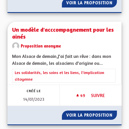
VOIR LA PROPOSITION
VIOLEN
Un modèle d'acccompagnement pour les
ainés
Proposition anonyme
Mon Alsace de demain,J'ai fait un rêve : dans mon
Alsace de demain, les alsaciens d'origine ou...
Filtrer les résultats de la catégorie : Les solidarités, les soins e
Les solidarités, les soins et les liens, l'implication
citoyenne
CRÉÉ LE
49
49 ABONNÉS
SUIVRE
14/07/2023
UN MODÈLE D'ACCC
VOIR LA PROPOSITION
UN MOD