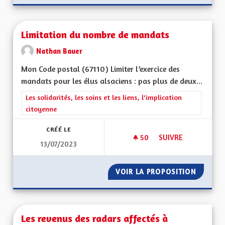
Limitation du nombre de mandats
Nathan Bauer
Mon Code postal (67110) Limiter l’exercice des
mandats pour les élus alsaciens : pas plus de deux...
Filtrer les résultats de la catégorie : Les solidarités, les soins e
Les solidarités, les soins et les liens, l'implication
citoyenne
CRÉÉ LE
50
50 ABONNÉS
SUIVRE
13/07/2023
LIMITATION DU NO
VOIR LA PROPOSITION
LIMITA
Les revenus des radars affectés à