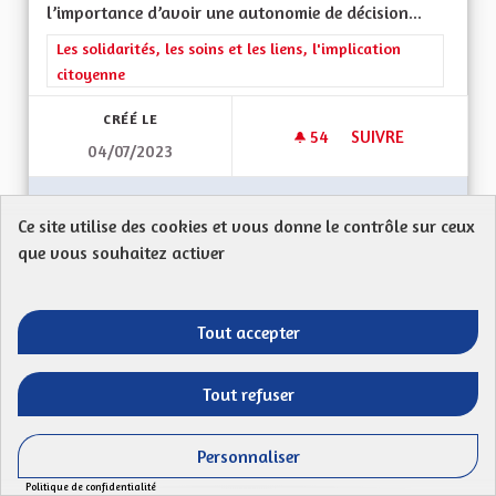
l’importance d’avoir une autonomie de décision...
Filtrer les résultats de la catégorie : Les solidarités, les soins e
Les solidarités, les soins et les liens, l'implication
citoyenne
CRÉÉ LE
54
54 ABONNÉS
SUIVRE
04/07/2023
LA GESTION DES HÔ
VOIR LA PROPOSITION
LA GES
Ce site utilise des cookies et vous donne le contrôle sur ceux
que vous souhaitez activer
L'attractivité des métiers du social
Tout accepter
DECOULLANGE
Mon Code postal : 67600Mon constat : Les métiers
Tout refuser
du social traversent une réelle crise de...
Filtrer les résultats de la catégorie : Les solidarités, les soins e
Les solidarités, les soins et les liens, l'implication
Personnaliser
citoyenne
Politique de confidentialité