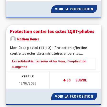
VOIR LA PROPOSITION
RESTAU
Protection contre les actes LGBT-phobes
Nathan Bauer
Mon Code postal (67110) : Protection effective
contre les actes discriminatoires envers les...
Filtrer les résultats de la catégorie : Les solidarités, les soins e
Les solidarités, les soins et les liens, l'implication
citoyenne
CRÉÉ LE
50
50 ABONNÉS
SUIVRE
13/07/2023
PROTECTION CONTR
VOIR LA PROPOSITION
PROTEC