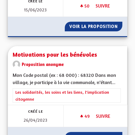
CRÉÉ LE
50
50 ABONNÉS
SUIVRE
15/06/2023
NUISANCES SONORES
VOIR LA PROPOSITION
NUISAN
Motivations pour les bénévoles
Proposition anonyme
Mon Code postal (ex : 68 000) : 68320 Dans mon
village, je participe à la vie communale, n'étant...
Filtrer les résultats de la catégorie : Les solidarités, les soins e
Les solidarités, les soins et les liens, l'implication
citoyenne
CRÉÉ LE
49
49 ABONNÉS
SUIVRE
26/04/2023
MOTIVATIONS POUR