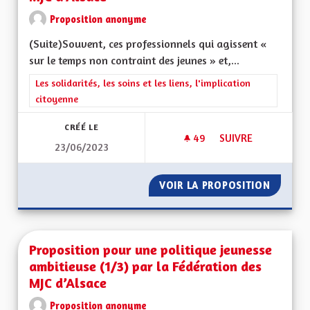
Proposition anonyme
(Suite)Souvent, ces professionnels qui agissent «
sur le temps non contraint des jeunes » et,...
Filtrer les résultats de la catégorie : Les solidarités, les soins e
Les solidarités, les soins et les liens, l'implication
citoyenne
CRÉÉ LE
49
49 ABONNÉS
SUIVRE
23/06/2023
PROPOSITION POUR 
VOIR LA PROPOSITION
PROPOS
Proposition pour une politique jeunesse
ambitieuse (1/3) par la Fédération des
MJC d’Alsace
Proposition anonyme