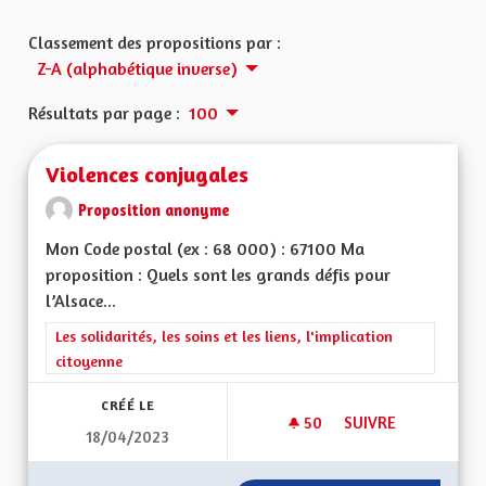
Classement des propositions par :
Z-A (alphabétique inverse)
Résultats par page :
100
Violences conjugales
Proposition anonyme
Mon Code postal (ex : 68 000) : 67100 Ma
proposition : Quels sont les grands défis pour
l’Alsace...
Filtrer les résultats de la catégorie : Les solidarités, les soins e
Les solidarités, les soins et les liens, l'implication
citoyenne
CRÉÉ LE
50
50 ABONNÉS
SUIVRE
18/04/2023
VIOLENCES CONJUG