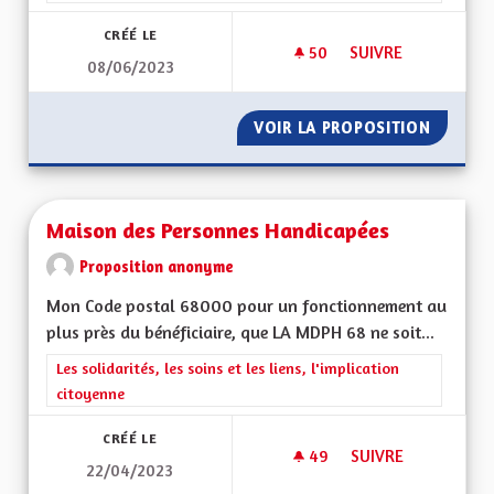
CRÉÉ LE
50
50 ABONNÉS
SUIVRE
08/06/2023
MÉDECINES DOUCE
VOIR LA PROPOSITION
MÉDECI
Maison des Personnes Handicapées
Proposition anonyme
Mon Code postal 68000 pour un fonctionnement au
plus près du bénéficiaire, que LA MDPH 68 ne soit...
Filtrer les résultats de la catégorie : Les solidarités, les soins e
Les solidarités, les soins et les liens, l'implication
citoyenne
CRÉÉ LE
49
49 ABONNÉS
SUIVRE
22/04/2023
MAISON DES PERSO