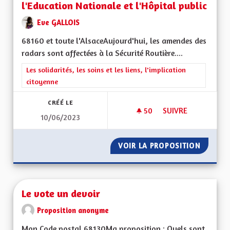
l'Education Nationale et l'Hôpital public
Eve GALLOIS
68160 et toute l'AlsaceAujourd'hui, les amendes des
radars sont affectées à la Sécurité Routière....
Filtrer les résultats de la catégorie : Les solidarités, les soins e
Les solidarités, les soins et les liens, l'implication
citoyenne
CRÉÉ LE
50
50 ABONNÉS
SUIVRE
10/06/2023
LES REVENUS DES R
VOIR LA PROPOSITION
LES RE
Le vote un devoir
Proposition anonyme
Mon Code postal 68130Ma proposition : Quels sont