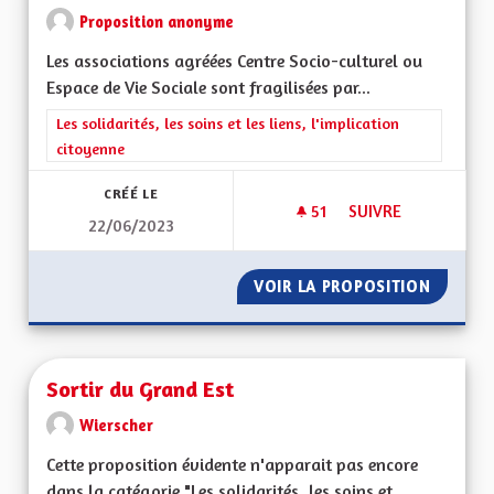
Proposition anonyme
Les associations agréées Centre Socio-culturel ou
Espace de Vie Sociale sont fragilisées par...
Filtrer les résultats de la catégorie : Les solidarités, les soins e
Les solidarités, les soins et les liens, l'implication
citoyenne
CRÉÉ LE
51
51 ABONNÉS
SUIVRE
22/06/2023
SOUTIENT DE LA VI
VOIR LA PROPOSITION
SOUTIEN
Sortir du Grand Est
Wierscher
Cette proposition évidente n'apparait pas encore
dans la catégorie "Les solidarités, les soins et...