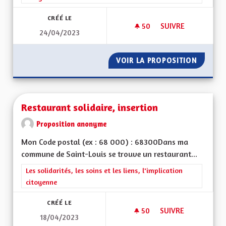
CRÉÉ LE
50
50 ABONNÉS
SUIVRE
24/04/2023
SOLIDARITÉS ET SO
VOIR LA PROPOSITION
SOLIDAR
Restaurant solidaire, insertion
Proposition anonyme
Mon Code postal (ex : 68 000) : 68300Dans ma
commune de Saint-Louis se trouve un restaurant...
Filtrer les résultats de la catégorie : Les solidarités, les soins e
Les solidarités, les soins et les liens, l'implication
citoyenne
CRÉÉ LE
50
50 ABONNÉS
SUIVRE
18/04/2023
RESTAURANT SOLIDA