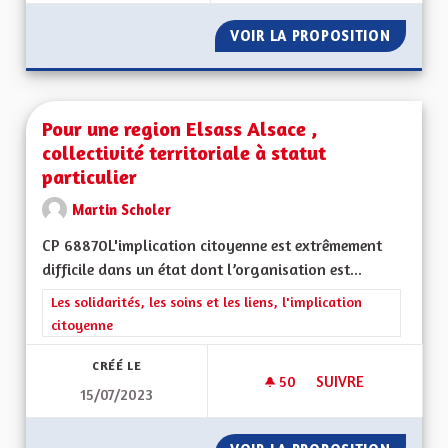
VOIR LA PROPOSITION
POURQU
Pour une region Elsass Alsace ,
collectivité territoriale à statut
particulier
Martin Scholer
CP 68870L'implication citoyenne est extrêmement
difficile dans un état dont l’organisation est...
Filtrer les résultats de la catégorie : Les solidarités, les soins e
Les solidarités, les soins et les liens, l'implication
citoyenne
CRÉÉ LE
50
50 ABONNÉS
SUIVRE
15/07/2023
POUR UNE REGION E