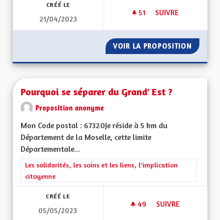
CRÉÉ LE
51
51 ABONNÉS
SUIVRE
21/04/2023
VOIR LA PROPOSITION
PRISE 
Pourquoi se séparer du Grand' Est ?
Proposition anonyme
Mon Code postal : 67320Je réside à 5 km du
Département de la Moselle, cette limite
Départementale...
Filtrer les résultats de la catégorie : Les solidarités, les soins e
Les solidarités, les soins et les liens, l'implication
citoyenne
CRÉÉ LE
49
49 ABONNÉS
SUIVRE
05/05/2023
POURQUOI SE SÉPA