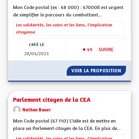
Mon Code postal (ex : 68 000) : 67000Il est urgent
de simplifier le parcours du combattant...
Filtrer les résultats de la catégorie : Les solidarités, les soins e
Les solidarités, les soins et les liens, l'implication
citoyenne
CRÉÉ LE
49
49 ABONNÉS
SUIVRE
28/04/2023
PERTE D'AUTONOMI
VOIR LA PROPOSITION
PERTE 
Parlement citoyen de la CEA
Nathan Bauer
Mon Code postal (67 110) L'idée est de mettre en
place un Parlement citoyen de la CEA. En plus de...
Filtrer les résultats de la catégorie : Les solidarités, les soins e
Les solidarités, les soins et les liens, l'implication