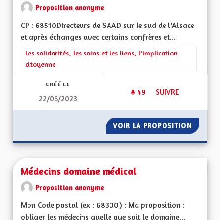
Proposition anonyme
CP : 68510Directeurs de SAAD sur le sud de l'Alsace
et après échanges avec certains confrères et...
Filtrer les résultats de la catégorie : Les solidarités, les soins e
Les solidarités, les soins et les liens, l'implication
citoyenne
CRÉÉ LE
49
49 ABONNÉS
SUIVRE
22/06/2023
MEILLEURS PRISE E
VOIR LA PROPOSITION
MEILLE
Médecins domaine médical
Proposition anonyme
Mon Code postal (ex : 68300) : Ma proposition :
obliger les médecins quelle que soit le domaine...