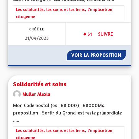
Filtrer les résultats de la catégorie : Les solidarités, les soins e
Les solidarités, les soins et les liens, l'implication
citoyenne
CRÉÉ LE
51
51 ABONNÉS
SUIVRE
21/04/2023
SORTIR DU GRAND 
VOIR LA PROPOSITION
SORTIR
Solidarités et soins
Muller Alexia
Mon Code postal (ex : 68 000) : 68000Ma
proposition : Sortir du Grand-est reste primordiale
.....
Filtrer les résultats de la catégorie : Les solidarités, les soins e
Les solidarités, les soins et les liens, l'implication
citoyenne