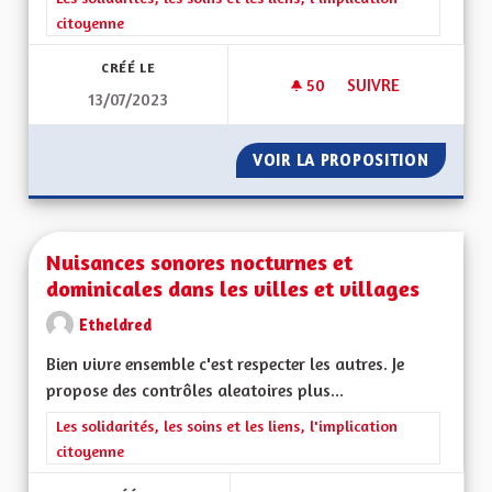
citoyenne
CRÉÉ LE
50
50 ABONNÉS
SUIVRE
13/07/2023
PARLEMENT CITOYEN
VOIR LA PROPOSITION
PARLEM
Nuisances sonores nocturnes et
dominicales dans les villes et villages
Etheldred
Bien vivre ensemble c'est respecter les autres. Je
propose des contrôles aleatoires plus...
Filtrer les résultats de la catégorie : Les solidarités, les soins e
Les solidarités, les soins et les liens, l'implication
citoyenne