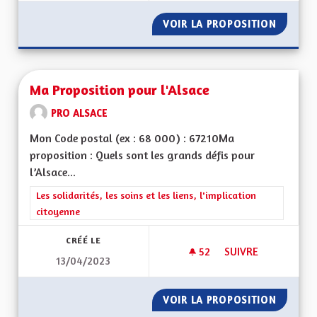
VOIR LA PROPOSITION
MAISON
Ma Proposition pour l'Alsace
PRO ALSACE
Mon Code postal (ex : 68 000) : 67210Ma
proposition : Quels sont les grands défis pour
l’Alsace...
Filtrer les résultats de la catégorie : Les solidarités, les soins e
Les solidarités, les soins et les liens, l'implication
citoyenne
CRÉÉ LE
52
52 ABONNÉS
SUIVRE
13/04/2023
MA PROPOSITION P
VOIR LA PROPOSITION
MA PRO