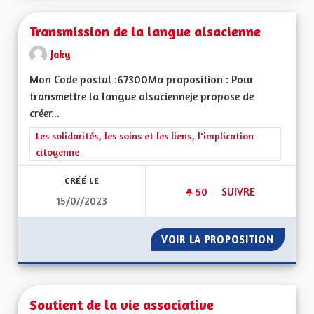
Transmission de la langue alsacienne
Jaky
Mon Code postal :67300Ma proposition : Pour
transmettre la langue alsacienneje propose de
créer...
Filtrer les résultats de la catégorie : Les solidarités, les soins e
Les solidarités, les soins et les liens, l'implication
citoyenne
CRÉÉ LE
50
50 ABONNÉS
SUIVRE
15/07/2023
TRANSMISSION DE 
VOIR LA PROPOSITION
TRANSM
Soutient de la vie associative