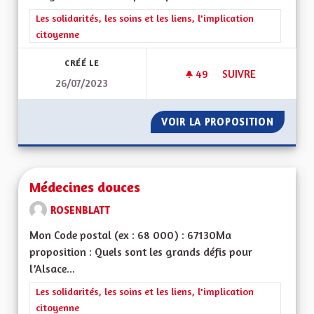
Filtrer les résultats de la catégorie : Les solidarités, les soins e
Les solidarités, les soins et les liens, l'implication
citoyenne
CRÉÉ LE
49
49 ABONNÉS
SUIVRE
26/07/2023
MÉDECINS DOMAINE
VOIR LA PROPOSITION
MÉDECI
Médecines douces
ROSENBLATT
Mon Code postal (ex : 68 000) : 67130Ma
proposition : Quels sont les grands défis pour
l’Alsace...
Filtrer les résultats de la catégorie : Les solidarités, les soins e
Les solidarités, les soins et les liens, l'implication
citoyenne