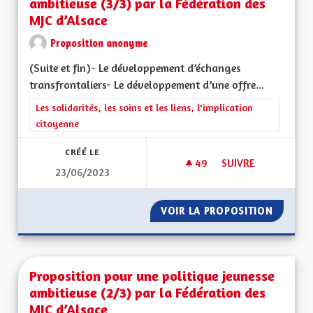
ambitieuse (3/3) par la Fédération des
MJC d’Alsace
Proposition anonyme
(Suite et fin)- Le développement d’échanges
transfrontaliers- Le développement d’une offre...
Filtrer les résultats de la catégorie : Les solidarités, les soins e
Les solidarités, les soins et les liens, l'implication
citoyenne
CRÉÉ LE
49
49 ABONNÉS
SUIVRE
23/06/2023
PROPOSITION POUR 
VOIR LA PROPOSITION
PROPOS
Proposition pour une politique jeunesse
ambitieuse (2/3) par la Fédération des
MJC d’Alsace