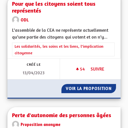
Pour que les citoyens soient tous
représentés
ODL
L'assemblée de la CEA ne représente actuellement
qu'une partie des citoyens qui votent et on n'y...
Filtrer les résultats de la catégorie : Les solidarités, les soins e
Les solidarités, les soins et les liens, l'implication
citoyenne
CRÉÉ LE
54
54 ABONNÉS
SUIVRE
13/04/2023
POUR QUE LES CIT
VOIR LA PROPOSITION
POUR Q
Perte d'autonomie des personnes âgées
Proposition anonyme