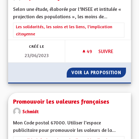
Selon une étude, élaborée par l’INSEE et intitulée «
projection des populations », les moins de...
Filtrer les résultats de la catégorie : Les solidarités, les soins e
Les solidarités, les soins et les liens, l'implication
citoyenne
CRÉÉ LE
49
49 ABONNÉS
SUIVRE
23/06/2023
PROPOSITION POUR 
VOIR LA PROPOSITION
PROPOS
Promouvoir les valeures françaises
Schmidt
Mon Code postal 67000. Utiliser l'espace
publicitaire pour promouvoir les valeurs de la...