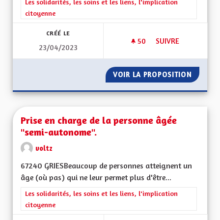
Filtrer les résultats de la catégorie : Les solidarités, les soins e
Les solidarités, les soins et les liens, l'implication
citoyenne
CRÉÉ LE
50
50 ABONNÉS
SUIVRE
23/04/2023
PROMOUVOIR LES V
VOIR LA PROPOSITION
PROMOU
Prise en charge de la personne âgée
"semi-autonome".
voltz
67240 GRIESBeaucoup de personnes atteignent un
âge (où pas) qui ne leur permet plus d'être...
Filtrer les résultats de la catégorie : Les solidarités, les soins e
Les solidarités, les soins et les liens, l'implication
citoyenne