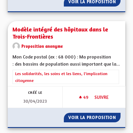
VOIR LA PROPOSITION
MOTIVA
Modèle intégré des hôpitaux dans le
Trois-Frontières
Proposition anonyme
Mon Code postal (ex : 68 000) : Ma proposition
: des bassins de population aussi important que la...
Filtrer les résultats de la catégorie : Les solidarités, les soins e
Les solidarités, les soins et les liens, l'implication
citoyenne
CRÉÉ LE
49
49 ABONNÉS
SUIVRE
30/04/2023
MODÈLE INTÉGRÉ D
VOIR LA PROPOSITION
MODÈLE