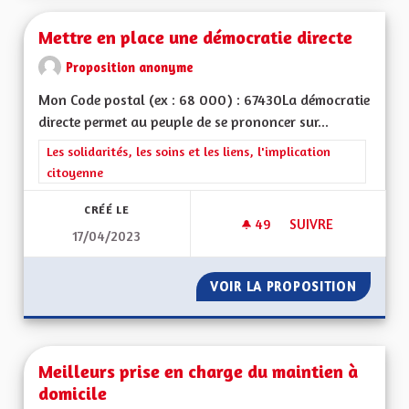
Mettre en place une démocratie directe
Proposition anonyme
Mon Code postal (ex : 68 000) : 67430La démocratie
directe permet au peuple de se prononcer sur...
Filtrer les résultats de la catégorie : Les solidarités, les soins e
Les solidarités, les soins et les liens, l'implication
citoyenne
CRÉÉ LE
49
49 ABONNÉS
SUIVRE
17/04/2023
METTRE EN PLACE 
VOIR LA PROPOSITION
METTRE
Meilleurs prise en charge du maintien à
domicile