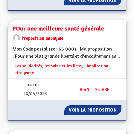
VOIR LA PROPOSITION
POUR UN
POur une meilleure santé générale
Proposition anonyme
Mon Code postal (ex : 68 000) : Ma proposition
: Pour une plus grande liberté et d'encadrement en...
Filtrer les résultats de la catégorie : Les solidarités, les soins e
Les solidarités, les soins et les liens, l'implication
citoyenne
CRÉÉ LE
49
49 ABONNÉS
SUIVRE
28/04/2023
POUR UNE MEILLEU
VOIR LA PROPOSITION
POUR U