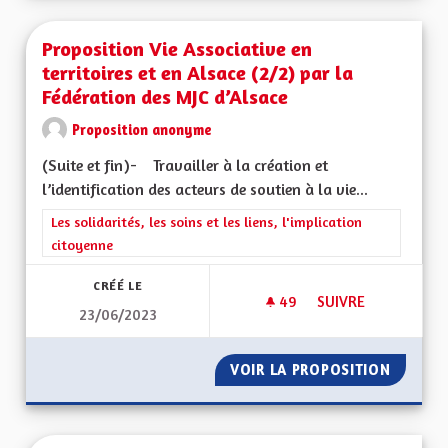
Proposition Vie Associative en
territoires et en Alsace (2/2) par la
Fédération des MJC d’Alsace
Proposition anonyme
(Suite et fin)- Travailler à la création et
l’identification des acteurs de soutien à la vie...
Filtrer les résultats de la catégorie : Les solidarités, les soins e
Les solidarités, les soins et les liens, l'implication
citoyenne
CRÉÉ LE
49
49 ABONNÉS
SUIVRE
23/06/2023
PROPOSITION VIE A
VOIR LA PROPOSITION
PROPOSI