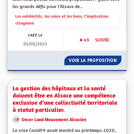
les grands défis pour l’Alsace de...
Filtrer les résultats de la catégorie : Les solidarités, les soins e
Les solidarités, les soins et les liens, l'implication
citoyenne
CRÉÉ LE
49
49 ABONNÉS
SUIVRE
05/05/2023
LE VOTE UN DEVOI
VOIR LA PROPOSITION
LE VOT
La gestion des hôpitaux et la santé
doivent être en Alsace une compétence
exclusive d’une collectivité territoriale
à statut particulier.
Unser Land Mouvement Alsacien
La crise Covid19 avait montré au printemps 2020,