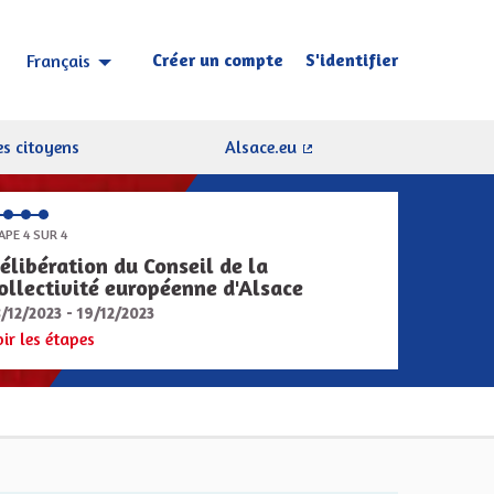
Créer un compte
S'identifier
Français
Choisir la langue
Sprache wählen
s citoyens
Alsace.eu
(Lien externe)
APE 4 SUR 4
élibération du Conseil de la
ollectivité européenne d'Alsace
8/12/2023 - 19/12/2023
oir les étapes