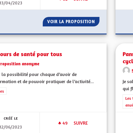
13/04/2023
PARTENARIAT ALLEMAND BILI
VOIR LA PROPOSITION
PARTENARIAT AL
ours de santé pour tous
Pan
cyc
Proposition anonyme
 la possibilité pour chaque d’avoir de
ormation et de pouvoir pratiquer de l’activité...
Je sa
qui f
rer les résultats de la catégorie : Autres
es
Filt
Les 
env
CRÉÉ LE
49
49 ABONNÉS
SUIVRE
12/06/2023
PARCOURS DE SANTÉ POUR T