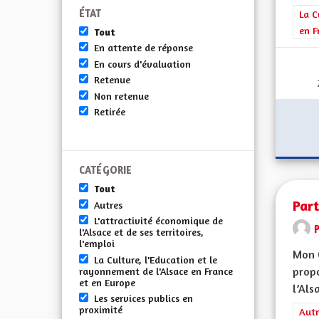
ÉTAT
Filt
La C
en F
Tout
En attente de réponse
En cours d'évaluation
Retenue
Non retenue
Retirée
CATÉGORIE
Tout
Part
Autres
L'attractivité économique de
l'Alsace et de ses territoires,
l'emploi
Mon 
La Culture, l'Education et le
propo
rayonnement de l'Alsace en France
et en Europe
l’Alsa
Les services publics en
proximité
Filt
Autr