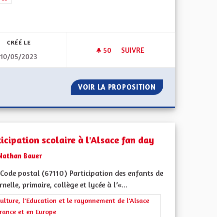
ment de l'Alsace en France et en Europe
CRÉÉ LE
50
50 ABONNÉS
SUIVRE
10/05/2023
UER UNE ACTIVITÉ SPORTIVE DANS UN CLUB FÉDÉRÉ
PÉAGE AUTOROUTE POUR LES
S DE PRATIQUER UNE ACTIVITÉ SPORTIVE DANS UN CLUB FÉD
VOIR LA PROPOSITION
PÉAGE AUTOROUT
icipation scolaire à l'Alsace fan day
Nathan Bauer
Code postal (67110) Participation des enfants de
nelle, primaire, collège et lycée à l’«...
rer les résultats de la catégorie : La Culture, l'Education et le rayonne
ulture, l'Education et le rayonnement de l'Alsace
rance et en Europe