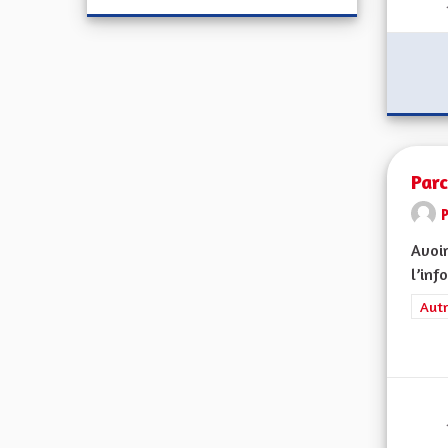
Parc
Avoir
l’inf
Filt
Autr