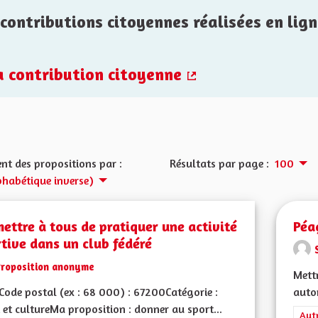
contributions citoyennes réalisées en lign
la contribution citoyenne
(Lien externe)
nt des propositions par :
Résultats par page :
100
phabétique inverse)
ettre à tous de pratiquer une activité
Péa
tive dans un club fédéré
Proposition anonyme
Mettr
ode postal (ex : 68 000) : 67200Catégorie :
autor
 et cultureMa proposition : donner au sport...
Filt
Aut