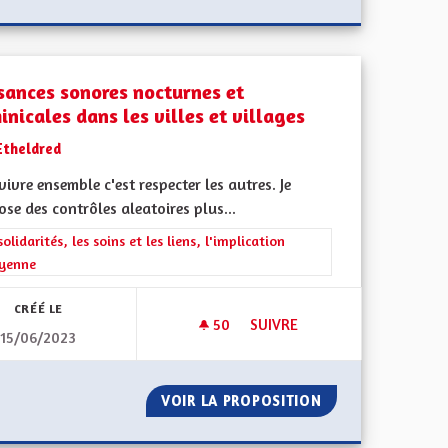
sances sonores nocturnes et
nicales dans les villes et villages
Etheldred
vivre ensemble c'est respecter les autres. Je
se des contrôles aleatoires plus...
rer les résultats de la catégorie : Les solidarités, les soins et les liens, 
solidarités, les soins et les liens, l'implication
oyenne
CRÉÉ LE
50
50 ABONNÉS
SUIVRE
15/06/2023
DE DE LA MAISON ALSACIENNE À COLOMBAGE
NUISANCES SONORES NOCTURN
A SAUVEGARDE DE LA MAISON ALSACIENNE À COLOMBAGE
VOIR LA PROPOSITION
NUISANCES SONO