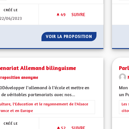
CRÉÉ LE
49
49 ABONNÉS
SUIVRE
22/06/2023
PARTICULARITÉS ALSACIENNES
VOIR LA PROPOSITION
PARTICULARITÉS 
tenariat Allemand bilinguisme
Par
Proposition anonyme
Développer l'allemand à l'école et mettre en
Mon C
 de véritables partenariats avec nos...
un Pa
rer les résultats de la catégorie : La Culture, l'Education et le rayonne
ulture, l'Education et le rayonnement de l'Alsace
Filt
Les 
rance et en Europe
cit
CRÉÉ LE
52
52 ABONNÉS
SUIVRE