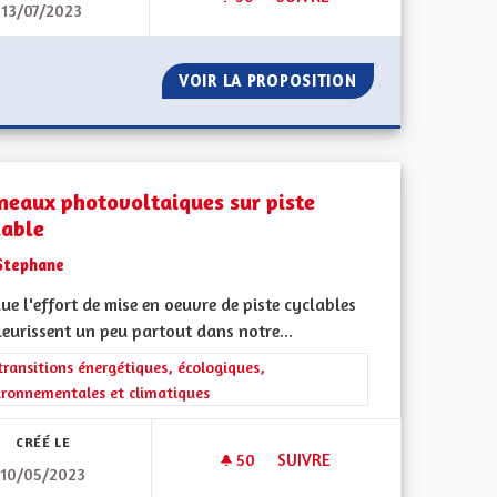
13/07/2023
NGUISME
PARLEMENT CITOYEN DE LA CE
LEMAND BILINGUISME
VOIR LA PROPOSITION
PARLEMENT CITO
neaux photovoltaiques sur piste
lable
Stephane
lue l'effort de mise en oeuvre de piste cyclables
leurissent un peu partout dans notre...
rer les résultats de la catégorie : Les transitions énergétiques, écolog
transitions énergétiques, écologiques,
ironnementales et climatiques
CRÉÉ LE
50
50 ABONNÉS
SUIVRE
10/05/2023
OUS
PANNEAUX PHOTOVOLTAIQUES