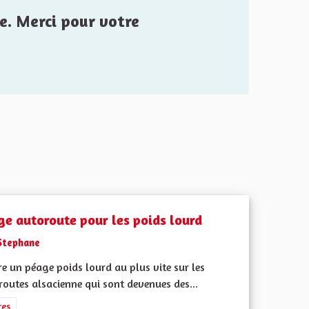
e. Merci pour votre
ge autoroute pour les poids lourd
Stephane
e un péage poids lourd au plus vite sur les
outes alsacienne qui sont devenues des...
rer les résultats de la catégorie : Autres
res