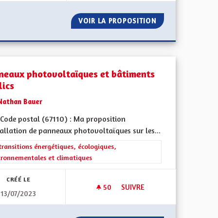
NTÉ POUR TOUS
VOIR LA PROPOSITION
PANNEAUX PHOTO
neaux photovoltaïques et bâtiments
lics
Nathan Bauer
Code postal (67110) : Ma proposition
tallation de panneaux photovoltaïques sur les...
iques, environnementales et climatiques
rer les résultats de la catégorie : Les transitions énergétiques, écolog
transitions énergétiques, écologiques,
ironnementales et climatiques
CRÉÉ LE
50
50 ABONNÉS
SUIVRE
13/07/2023
S
PANNEAUX PHOTOVOLTAÏQUES