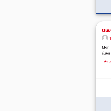
Ouve
Mon C
élues
Filt
Autr