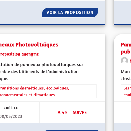
VOIR LA PROPOSITION
PARCOURS DE SA
neaux Photovoltaïques
Pan
pub
Proposition anonyme
llation de panneaux photovoltaïques sur
emble des bâtiments de l’administration
Mon 
que.
: Ins
rer les résultats de la catégorie : Les transitions énergétiques, écolog
transitions énergétiques, écologiques,
Filt
Les 
ronnementales et climatiques
env
CRÉÉ LE
49
49 ABONNÉS
SUIVRE
08/05/2023
PANNEAUX PHOTOVOLTAÏQUE