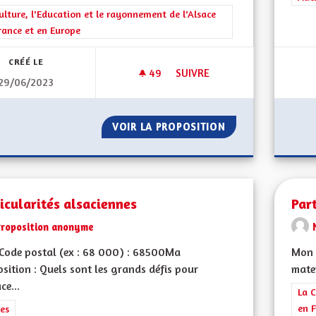
rer les résultats de la catégorie : La Culture, l'Education et le rayonne
ulture, l'Education et le rayonnement de l'Alsace
rance et en Europe
CRÉÉ LE
49
49 ABONNÉS
SUIVRE
29/06/2023
PERMETTRE À TOUS DE PRATIQ
VOIR LA PROPOSITION
PERMETTRE À TOU
icularités alsaciennes
Part
Proposition anonyme
Code postal (ex : 68 000) : 68500Ma
Mon 
sition : Quels sont les grands défis pour
mater
ce...
Filt
La C
en F
rer les résultats de la catégorie : Autres
es