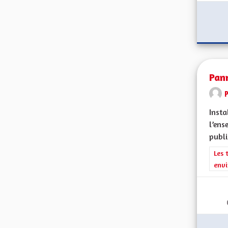
Pan
Insta
l’ens
publi
Filt
Les 
envi