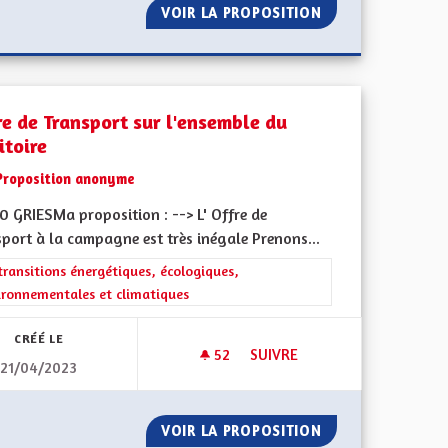
OVOLTAÏQUES
VOIR LA PROPOSITION
PANNEAUX PHOTO
re de Transport sur l'ensemble du
itoire
Proposition anonyme
0 GRIESMa proposition : --> L' Offre de
port à la campagne est très inégale Prenons...
rer les résultats de la catégorie : Les transitions énergétiques, écolog
transitions énergétiques, écologiques,
ironnementales et climatiques
CRÉÉ LE
52
52 ABONNÉS
SUIVRE
21/04/2023
OFFRE DE TRANSPORT SUR L'
OLÉRANCE
VOIR LA PROPOSITION
OFFRE DE TRANS