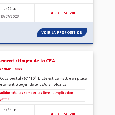
CRÉÉ LE
50
50 ABONNÉS
SUIVRE
13/07/2023
PARTICIPATION SCOLAIRE À L'
ALSACIENNES
VOIR LA PROPOSITION
PARTICIPATION S
lement citoyen de la CEA
Nathan Bauer
ode postal (67 110) L'idée est de mettre en place
rlement citoyen de la CEA. En plus de...
ment de l'Alsace en France et en Europe
rer les résultats de la catégorie : Les solidarités, les soins et les liens, 
solidarités, les soins et les liens, l'implication
oyenne
CRÉÉ LE
50
50 ABONNÉS
SUIVRE