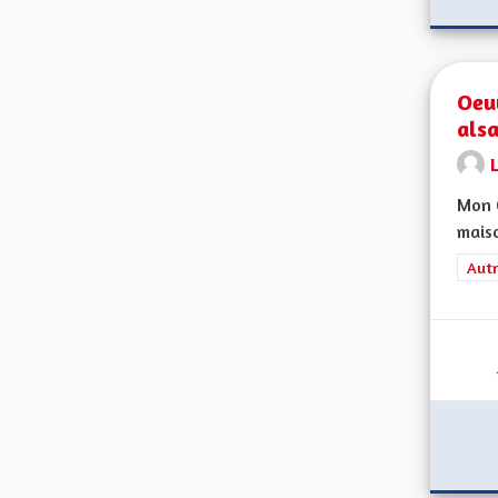
Oeu
als
L
Mon C
maiso
Filt
Autr