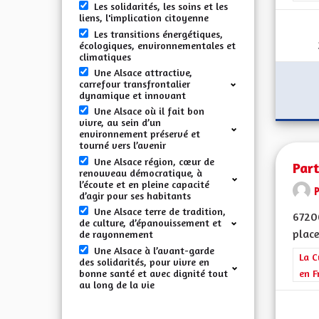
Les solidarités, les soins et les
liens, l'implication citoyenne
Les transitions énergétiques,
écologiques, environnementales et
climatiques
Une Alsace attractive,
carrefour transfrontalier
dynamique et innovant
Une Alsace où il fait bon
vivre, au sein d’un
environnement préservé et
tourné vers l’avenir
Une Alsace région, cœur de
Par
renouveau démocratique, à
l’écoute et en pleine capacité
d’agir pour ses habitants
Une Alsace terre de tradition,
67200
de culture, d’épanouissement et
place
de rayonnement
Une Alsace à l’avant-garde
Filt
La C
des solidarités, pour vivre en
bonne santé et avec dignité tout
en F
au long de la vie