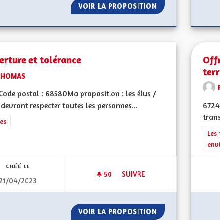
VOIR LA PROPOSITION
PANNEAUX PHOT
rture et tolérance
Off
terr
THOMAS
ode postal : 68580Ma proposition : les élus /
 devront respecter toutes les personnes...
6724
trans
rer les résultats de la catégorie : Autres
es
Filt
Les 
env
CRÉÉ LE
50
50 ABONNÉS
SUIVRE
21/04/2023
OUVERTURE ET TOLÉRANCE
VOIR LA PROPOSITION
OUVERTURE ET T