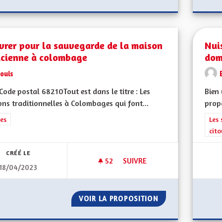
vrer pour la sauvegarde de la maison
Nui
acienne à colombage
domi
ouis
ode postal 68210Tout est dans le titre : Les
Bien 
ns traditionnelles à Colombages qui font...
propo
rer les résultats de la catégorie : Autres
es
Filt
Les 
cit
CRÉÉ LE
52
52 ABONNÉS
SUIVRE
18/04/2023
OEUVRER POUR LA SAUVEGAR
VOIR LA PROPOSITION
OEUVRER POUR L