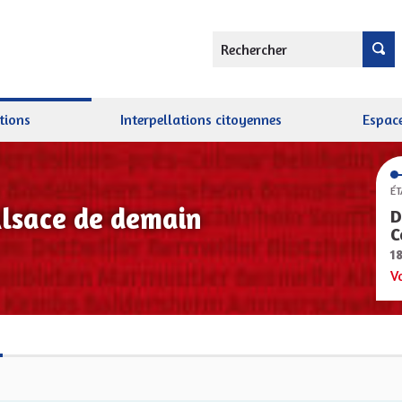
Rechercher
tions
Interpellations citoyennes
Espace
ÉT
Alsace de demain
D
C
1
V