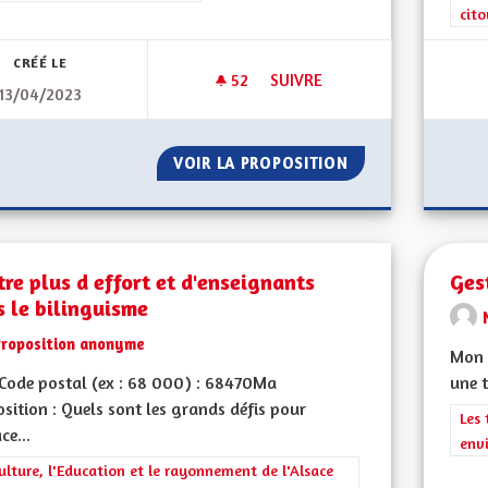
cit
CRÉÉ LE
52
52 ABONNÉS
SUIVRE
13/04/2023
LIGNE DE TRAIN MULHOUSE F
VOIR LA PROPOSITION
LIGNE DE TRAIN
re plus d effort et d'enseignants
Ges
 le bilinguisme
Proposition anonyme
Mon C
Code postal (ex : 68 000) : 68470Ma
une t
sition : Quels sont les grands défis pour
Filt
Les 
ce...
env
rer les résultats de la catégorie : La Culture, l'Education et le rayonne
ulture, l'Education et le rayonnement de l'Alsace