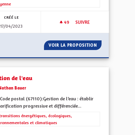
oyenne
CRÉÉ LE
49
49 ABONNÉS
SUIVRE
17/04/2023
RIBOURG
METTRE EN PLACE UNE DÉMOC
 MULHOUSE FRIBOURG
VOIR LA PROPOSITION
METTRE EN PLAC
tion de l'eau
Nathan Bauer
ode postal (67110):Gestion de l’eau : établir
arification progressive et différenciée...
rer les résultats de la catégorie : Les transitions énergétiques, écolog
transitions énergétiques, écologiques,
ironnementales et climatiques
ment de l'Alsace en France et en Europe