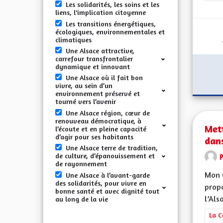
Les solidarités, les soins et les
liens, l'implication citoyenne
Les transitions énergétiques,
écologiques, environnementales et
climatiques
Une Alsace attractive,
carrefour transfrontalier
dynamique et innovant
Une Alsace où il fait bon
vivre, au sein d’un
environnement préservé et
tourné vers l’avenir
Une Alsace région, cœur de
renouveau démocratique, à
Mett
l’écoute et en pleine capacité
d’agir pour ses habitants
dans
Une Alsace terre de tradition,
de culture, d’épanouissement et
de rayonnement
Mon 
Une Alsace à l’avant-garde
des solidarités, pour vivre en
propo
bonne santé et avec dignité tout
l’Alsa
au long de la vie
Filt
La C