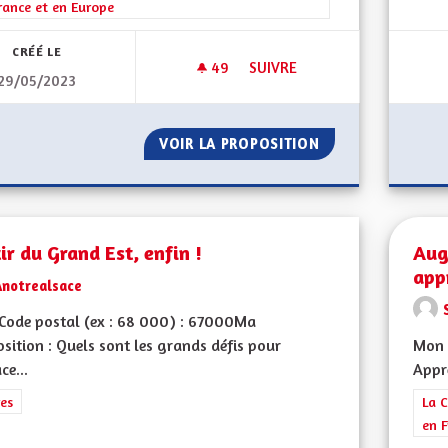
rance et en Europe
CRÉÉ LE
49
49 ABONNÉS
SUIVRE
29/05/2023
METTRE PLUS D EFFORT ET D'
VOIR LA PROPOSITION
METTRE PLUS D E
ir du Grand Est, enfin !
Aug
app
Anotrealsace
Code postal (ex : 68 000) : 67000Ma
sition : Quels sont les grands défis pour
Mon C
ce...
Appre
rer les résultats de la catégorie : Autres
es
Filt
La C
en F