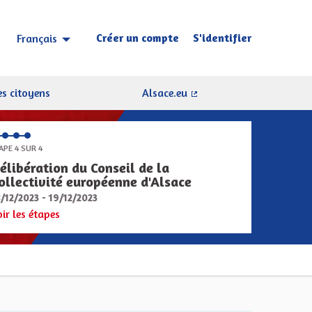
Créer un compte
S'identifier
Français
Choisir la langue
Sprache wählen
s citoyens
Alsace.eu
(Lien externe)
APE 4 SUR 4
élibération du Conseil de la
ollectivité européenne d'Alsace
8/12/2023 - 19/12/2023
oir les étapes