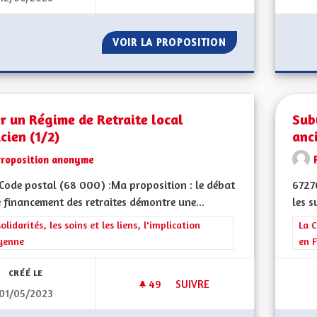
VOIR LA PROPOSITION
ZONES NATURA 2
r un Régime de Retraite local
Sub
cien (1/2)
anc
Proposition anonyme
ode postal (68 000) :Ma proposition : le débat
6727
e financement des retraites démontre une...
les s
rer les résultats de la catégorie : Les solidarités, les soins et les liens, 
solidarités, les soins et les liens, l'implication
Filt
La C
yenne
en F
CRÉÉ LE
49
49 ABONNÉS
SUIVRE
01/05/2023
CRÉER UN RÉGIME DE RETRAITE