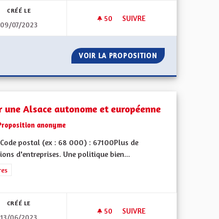
CRÉÉ LE
50
50 ABONNÉS
SUIVRE
09/07/2023
!
AUGMENTER LE NOMBRE DE P
EST, ENFIN !
VOIR LA PROPOSITION
AUGMENTER LE N
r une Alsace autonome et européenne
Proposition anonyme
Code postal (ex : 68 000) : 67100Plus de
ions d'entreprises. Une politique bien...
iques, environnementales et climatiques
rer les résultats de la catégorie : Autres
res
CRÉÉ LE
50
50 ABONNÉS
SUIVRE
13/06/2023
POUR UNE ALSACE AUTONOM