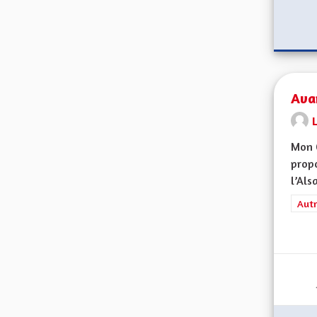
Ava
Mon 
propo
l’Alsa
Filt
Autr