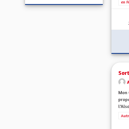
en F
Sort
Mon 
propo
l’Alsa
Filt
Autr