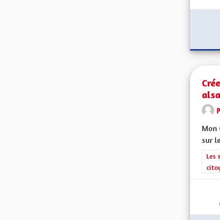
Crée
alsa
Mon C
sur l
Filt
Les 
cito