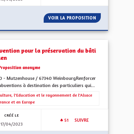
000
VOIR LA PROPOSITION
POUR UNE ALSA
vention pour la préservation du bâti
ien
Proposition anonyme
0 - Mutzenhouse / 67340 WeinbourgRenforcer
ubventions à destination des particuliers qui...
l'implication citoyenne
rer les résultats de la catégorie : La Culture, l'Education et le rayonne
ulture, l'Education et le rayonnement de l'Alsace
rance et en Europe
CRÉÉ LE
51
51 ABONNÉS
SUIVRE
17/04/2023
 LOCAL ALSACIEN (1/2)
SUBVENTION POUR LA PRÉSER