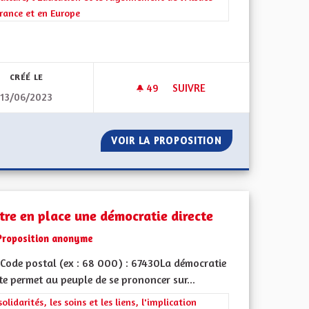
rance et en Europe
iques, environnementales et climatiques
CRÉÉ LE
49
49 ABONNÉS
SUIVRE
13/06/2023
LIER ÉCONOMIE ET ÉCOLOGIE
VERS UN TOURISME QUALITATI
COMMENT ALLIER ÉCONOMIE ET ÉCOLOGIE
VOIR LA PROPOSITION
VERS UN TOURISM
tre en place une démocratie directe
Proposition anonyme
Code postal (ex : 68 000) : 67430La démocratie
te permet au peuple de se prononcer sur...
rer les résultats de la catégorie : Les solidarités, les soins et les liens, 
solidarités, les soins et les liens, l'implication