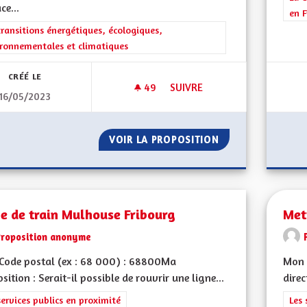
ce...
en F
rer les résultats de la catégorie : Les transitions énergétiques, écolog
transitions énergétiques, écologiques,
ronnementales et climatiques
CRÉÉ LE
49
49 ABONNÉS
SUIVRE
16/05/2023
ECONOLOGIE OU COMMENT AL
VOIR LA PROPOSITION
ECONOLOGIE OU 
e de train Mulhouse Fribourg
Met
Proposition anonyme
Code postal (ex : 68 000) : 68800Ma
Mon 
sition : Serait-il possible de rouvrir une ligne...
direc
rer les résultats de la catégorie : Les services publics en proximité
services publics en proximité
Filt
Les 