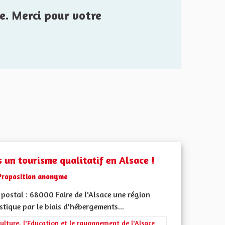
e. Merci pour votre
s un tourisme qualitatif en Alsace !
Proposition anonyme
postal : 68000 Faire de l'Alsace une région
stique par le biais d'hébergements...
rer les résultats de la catégorie : La Culture, l'Education et le rayonne
ulture, l'Education et le rayonnement de l'Alsace