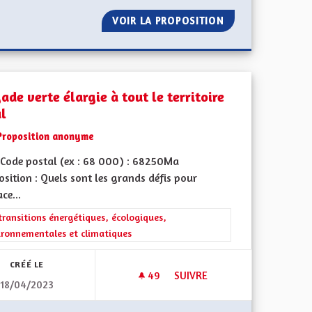
 DE RETRAITE LOCAL ALSACIEN (1/2)
VOIR LA PROPOSITION
SUBVENTION POU
ade verte élargie à tout le territoire
al
Proposition anonyme
Code postal (ex : 68 000) : 68250Ma
sition : Quels sont les grands défis pour
ace...
rer les résultats de la catégorie : Les transitions énergétiques, écolog
transitions énergétiques, écologiques,
ironnementales et climatiques
CRÉÉ LE
49
49 ABONNÉS
SUIVRE
18/04/2023
BRIGADE VERTE ÉLARGIE À TO