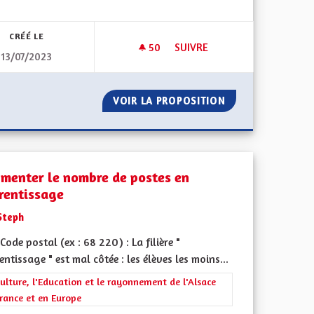
CRÉÉ LE
50
50 ABONNÉS
SUIVRE
13/07/2023
ENSEIGNANTS DANS LE BILINGUISME
GESTION DE L'EAU
FFORT ET D'ENSEIGNANTS DANS LE BILINGUISME
VOIR LA PROPOSITION
GESTION DE L'EA
menter le nombre de postes en
rentissage
Steph
ode postal (ex : 68 220) : La filière "
ntissage " est mal côtée : les élèves les moins...
rer les résultats de la catégorie : La Culture, l'Education et le rayonne
ulture, l'Education et le rayonnement de l'Alsace
rance et en Europe