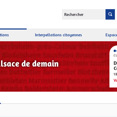
Rechercher
tions
Interpellations citoyennes
Espace
ÉT
Alsace de demain
D
C
1
V