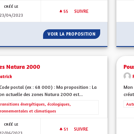
CRÉÉ LE
55
55 ABONNÉS
SUIVRE
23/04/2023
SORTIR DU GRAND EST, ENFIN 
VOIR LA PROPOSITION
SORTIR DU GRAND 
es Natura 2000
Pou
atrick
ode postal (ex : 68 000) : Ma proposition : La
Mon 
on actuelle des zones Natura 2000 est...
créat
rer les résultats de la catégorie : Les transitions énergétiques, écolog
transitions énergétiques, écologiques,
Filt
Aut
ronnementales et climatiques
CRÉÉ LE
51
51 ABONNÉS
SUIVRE
12/06/2023
ZONES NATURA 2000