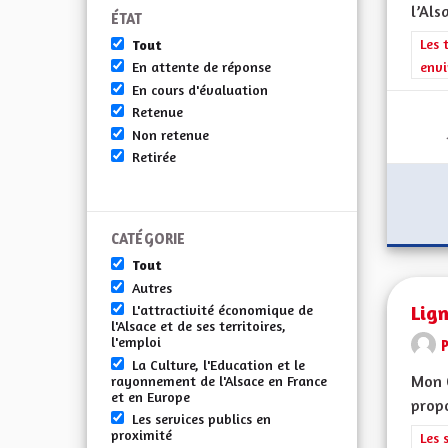
l’Alsa
ÉTAT
Filt
Les 
Tout
envi
En attente de réponse
En cours d'évaluation
Retenue
Non retenue
Retirée
CATÉGORIE
Tout
Autres
Lign
L'attractivité économique de
l'Alsace et de ses territoires,
l'emploi
La Culture, l'Education et le
Mon 
rayonnement de l'Alsace en France
et en Europe
propo
Les services publics en
proximité
Filt
Les 