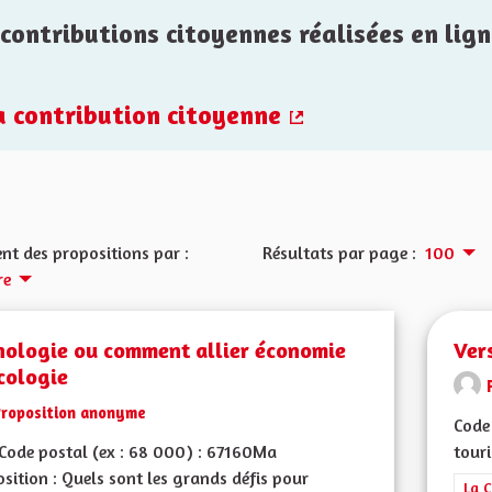
contributions citoyennes réalisées en lign
la contribution citoyenne
(Lien externe)
nt des propositions par :
Résultats par page :
100
re
nologie ou comment allier économie
Ver
cologie
Proposition anonyme
Code 
Code postal (ex : 68 000) : 67160Ma
touri
sition : Quels sont les grands défis pour
Filt
La C