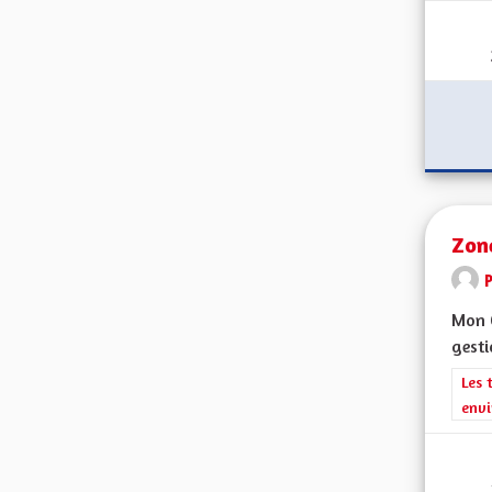
Zon
P
Mon C
gesti
Filt
Les 
envi