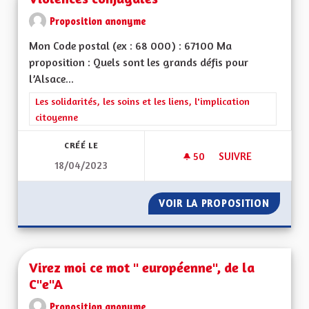
Proposition anonyme
Mon Code postal (ex : 68 000) : 67100 Ma
proposition : Quels sont les grands défis pour
l’Alsace...
Filtrer les résultats de la catégorie : Les solidarités, les soins e
Les solidarités, les soins et les liens, l'implication
citoyenne
CRÉÉ LE
50
50 ABONNÉS
SUIVRE
18/04/2023
VIOLENCES CONJUG
VOIR LA PROPOSITION
VIOLEN
Virez moi ce mot " européenne", de la
C"e"A
Proposition anonyme