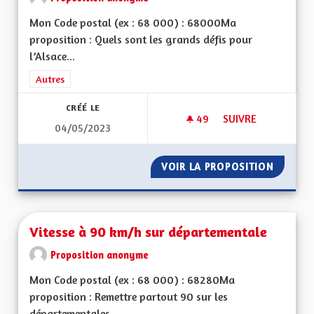
Mon Code postal (ex : 68 000) : 68000Ma
proposition : Quels sont les grands défis pour
l’Alsace...
Filtrer les résultats de la catégorie : Autres
Autres
CRÉÉ LE
49
49 ABONNÉS
SUIVRE
04/05/2023
VIREZ MOI CE MOT 
VOIR LA PROPOSITION
VIREZ 
Vitesse à 90 km/h sur départementale
Proposition anonyme
Mon Code postal (ex : 68 000) : 68280Ma
proposition : Remettre partout 90 sur les
départementales...