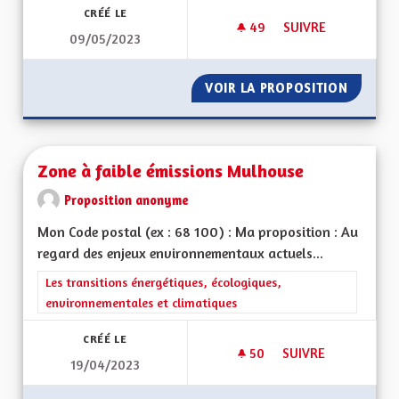
CRÉÉ LE
49
49 ABONNÉS
SUIVRE
09/05/2023
VOIR GRAND ! DE L'
VOIR LA PROPOSITION
VOIR GR
Zone à faible émissions Mulhouse
Proposition anonyme
Mon Code postal (ex : 68 100) : Ma proposition : Au
regard des enjeux environnementaux actuels...
Filtrer les résultats de la catégorie : Les transitions énergéti
Les transitions énergétiques, écologiques,
environnementales et climatiques
CRÉÉ LE
50
50 ABONNÉS
SUIVRE
19/04/2023
ZONE À FAIBLE ÉM