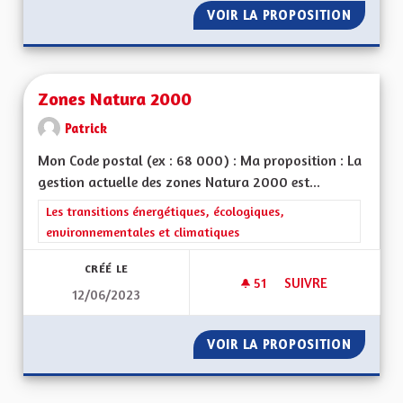
VOIR LA PROPOSITION
ZONE À
Zones Natura 2000
Patrick
Mon Code postal (ex : 68 000) : Ma proposition : La
gestion actuelle des zones Natura 2000 est...
Filtrer les résultats de la catégorie : Les transitions énergéti
Les transitions énergétiques, écologiques,
environnementales et climatiques
CRÉÉ LE
51
51 ABONNÉS
SUIVRE
12/06/2023
ZONES NATURA 20
VOIR LA PROPOSITION
ZONES 