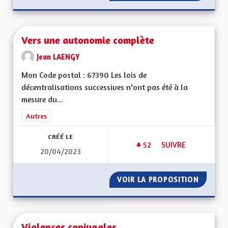
Vers une autonomie complète
Jean LAENGY
Mon Code postal : 67390 Les lois de
décentralisations successives n'ont pas été à la
mesure du...
Filtrer les résultats de la catégorie : Autres
Autres
CRÉÉ LE
52
52 ABONNÉS
SUIVRE
20/04/2023
VERS UNE AUTONO
VOIR LA PROPOSITION
VERS U
Violences conjugales