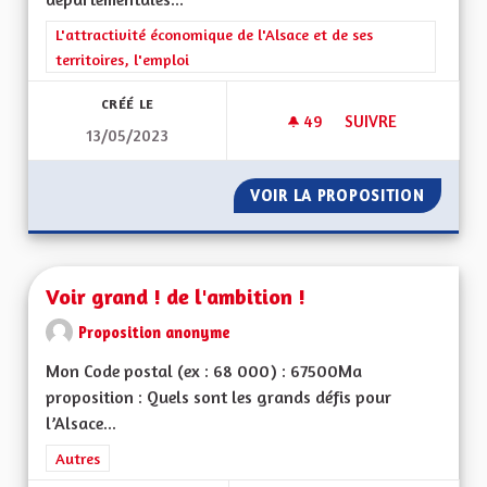
Filtrer les résultats de la catégorie : L'attractivité économique 
L'attractivité économique de l'Alsace et de ses
territoires, l'emploi
CRÉÉ LE
49
49 ABONNÉS
SUIVRE
13/05/2023
VITESSE À 90 KM/
VOIR LA PROPOSITION
VITESS
Voir grand ! de l'ambition !
Proposition anonyme
Mon Code postal (ex : 68 000) : 67500Ma
proposition : Quels sont les grands défis pour
l’Alsace...
Filtrer les résultats de la catégorie : Autres
Autres