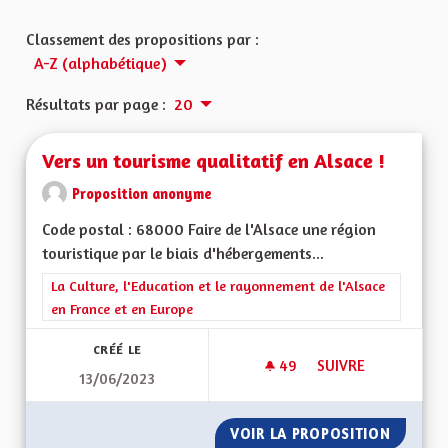
Classement des propositions par :
A-Z (alphabétique)
Résultats par page :
20
Vers un tourisme qualitatif en Alsace !
Proposition anonyme
Code postal : 68000 Faire de l'Alsace une région
touristique par le biais d'hébergements...
Filtrer les résultats de la catégorie : La Culture, l'Education e
La Culture, l'Education et le rayonnement de l'Alsace
en France et en Europe
CRÉÉ LE
49
49 ABONNÉS
SUIVRE
13/06/2023
VERS UN TOURISME 
VOIR LA PROPOSITION
VERS U