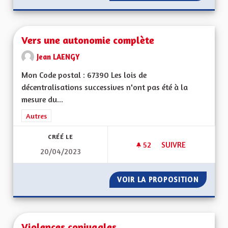
Vers une autonomie complète
Jean LAENGY
Mon Code postal : 67390 Les lois de
décentralisations successives n'ont pas été à la
mesure du...
Filtrer les résultats de la catégorie : Autres
Autres
CRÉÉ LE
52
52 ABONNÉS
SUIVRE
20/04/2023
VERS UNE AUTONO
VOIR LA PROPOSITION
VERS U
Violences conjugales