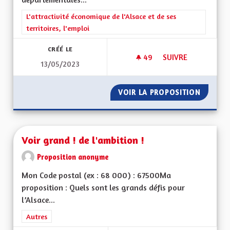
Filtrer les résultats de la catégorie : L'attractivité économique 
L'attractivité économique de l'Alsace et de ses
territoires, l'emploi
CRÉÉ LE
49
49 ABONNÉS
SUIVRE
13/05/2023
VITESSE À 90 KM/
VOIR LA PROPOSITION
VITESS
Voir grand ! de l'ambition !
Proposition anonyme
Mon Code postal (ex : 68 000) : 67500Ma
proposition : Quels sont les grands défis pour
l’Alsace...
Filtrer les résultats de la catégorie : Autres
Autres