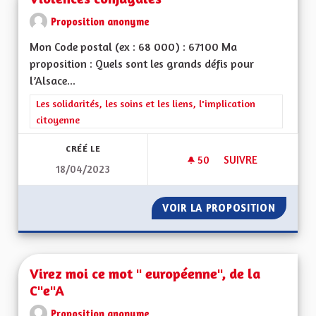
Proposition anonyme
Mon Code postal (ex : 68 000) : 67100 Ma
proposition : Quels sont les grands défis pour
l’Alsace...
Filtrer les résultats de la catégorie : Les solidarités, les soins e
Les solidarités, les soins et les liens, l'implication
citoyenne
CRÉÉ LE
50
50 ABONNÉS
SUIVRE
18/04/2023
VIOLENCES CONJUG
VOIR LA PROPOSITION
VIOLEN
Virez moi ce mot " européenne", de la
C"e"A
Proposition anonyme