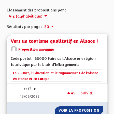
Classement des propositions par :
A-Z (alphabétique)
Résultats par page :
20
Vers un tourisme qualitatif en Alsace !
Proposition anonyme
Code postal : 68000 Faire de l'Alsace une région
touristique par le biais d'hébergements...
Filtrer les résultats de la catégorie : La Culture, l'Education e
La Culture, l'Education et le rayonnement de l'Alsace
en France et en Europe
CRÉÉ LE
49
49 ABONNÉS
SUIVRE
13/06/2023
VERS UN TOURISME 
VOIR LA PROPOSITION
VERS U