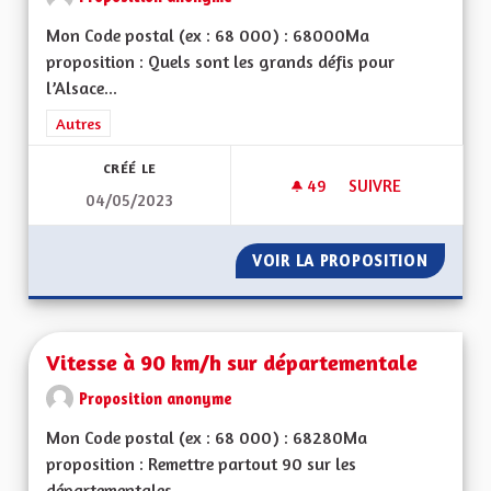
Mon Code postal (ex : 68 000) : 68000Ma
proposition : Quels sont les grands défis pour
l’Alsace...
Filtrer les résultats de la catégorie : Autres
Autres
CRÉÉ LE
49
49 ABONNÉS
SUIVRE
04/05/2023
VIREZ MOI CE MOT 
VOIR LA PROPOSITION
VIREZ 
Vitesse à 90 km/h sur départementale
Proposition anonyme
Mon Code postal (ex : 68 000) : 68280Ma
proposition : Remettre partout 90 sur les
départementales...