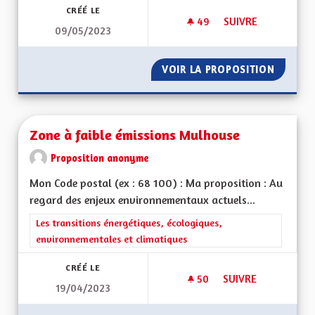
CRÉÉ LE
49
49 ABONNÉS
SUIVRE
09/05/2023
VOIR GRAND ! DE L'
VOIR LA PROPOSITION
VOIR GR
Zone à faible émissions Mulhouse
Proposition anonyme
Mon Code postal (ex : 68 100) : Ma proposition : Au
regard des enjeux environnementaux actuels...
Filtrer les résultats de la catégorie : Les transitions énergéti
Les transitions énergétiques, écologiques,
environnementales et climatiques
CRÉÉ LE
50
50 ABONNÉS
SUIVRE
19/04/2023
ZONE À FAIBLE ÉM