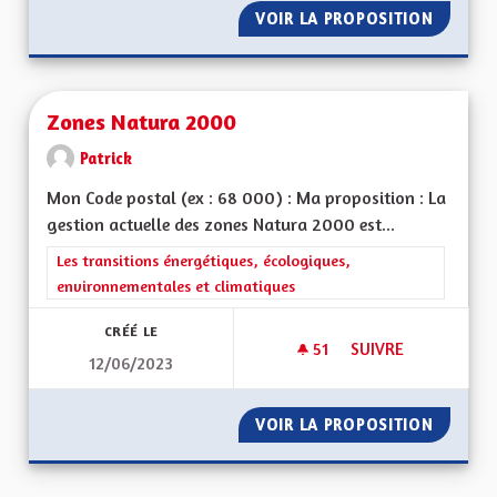
VOIR LA PROPOSITION
ZONE À
Zones Natura 2000
Patrick
Mon Code postal (ex : 68 000) : Ma proposition : La
gestion actuelle des zones Natura 2000 est...
Filtrer les résultats de la catégorie : Les transitions énergéti
Les transitions énergétiques, écologiques,
environnementales et climatiques
CRÉÉ LE
51
51 ABONNÉS
SUIVRE
12/06/2023
ZONES NATURA 20
VOIR LA PROPOSITION
ZONES 