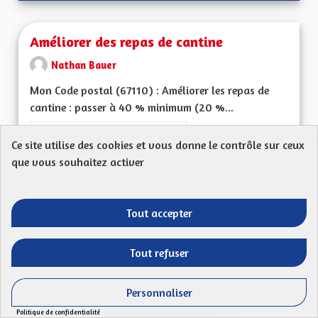
Améliorer des repas de cantine
Nathan Bauer
Mon Code postal (67110) : Améliorer les repas de
cantine : passer à 40 % minimum (20 %...
Filtrer les résultats de la catégorie : Les services publics en pro
Les services publics en proximité
Ce site utilise des cookies et vous donne le contrôle sur ceux
CRÉÉ LE
que vous souhaitez activer
50
50 ABONNÉS
SUIVRE
13/07/2023
AMÉLIORER DES REP
Tout accepter
VOIR LA PROPOSITION
AMÉLIO
Tout refuser
Tarification sociale et plafonnement des
Personnaliser
tarifs de cantine
Politique de confidentialité