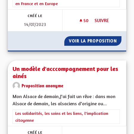
en France et en Europe
CRÉÉ LE
50
50 ABONNÉS
SUIVRE
14/07/2023
SOUTENIR LA CRÉAT
VOIR LA PROPOSITION
SOUTEN
Un modèle d'acccompagnement pour les
ainés
Proposition anonyme
Mon Alsace de demain,J'ai fait un rêve : dans mon
Alsace de demain, les alsaciens d'origine ou...
Filtrer les résultats de la catégorie : Les solidarités, les soins e
Les solidarités, les soins et les liens, l'implication
citoyenne
CRÉÉ LE