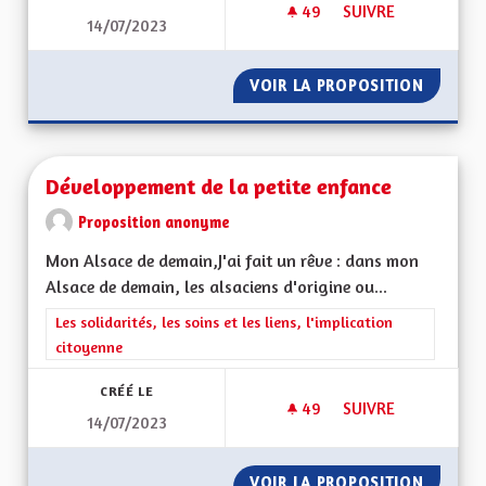
49
49 ABONNÉS
SUIVRE
14/07/2023
UN MODÈLE D'ACCC
VOIR LA PROPOSITION
UN MOD
Développement de la petite enfance
Proposition anonyme
Mon Alsace de demain,J'ai fait un rêve : dans mon
Alsace de demain, les alsaciens d'origine ou...
Filtrer les résultats de la catégorie : Les solidarités, les soins e
Les solidarités, les soins et les liens, l'implication
citoyenne
CRÉÉ LE
49
49 ABONNÉS
SUIVRE
14/07/2023
DÉVELOPPEMENT DE 
VOIR LA PROPOSITION
DÉVELO