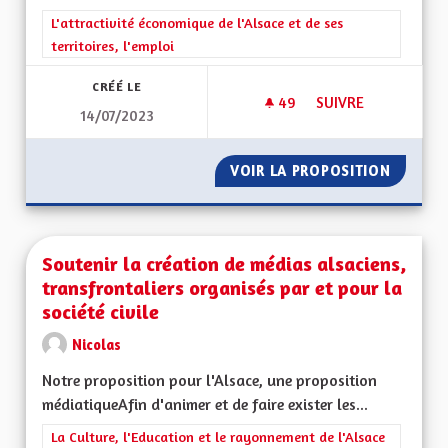
Filtrer les résultats de la catégorie : L'attractivité économique 
L'attractivité économique de l'Alsace et de ses
territoires, l'emploi
CRÉÉ LE
49
49 ABONNÉS
SUIVRE
14/07/2023
POUR UNE RÉGION 
VOIR LA PROPOSITION
POUR U
Soutenir la création de médias alsaciens,
transfrontaliers organisés par et pour la
société civile
Nicolas
Notre proposition pour l'Alsace, une proposition
médiatiqueAfin d'animer et de faire exister les...
Filtrer les résultats de la catégorie : La Culture, l'Education e
La Culture, l'Education et le rayonnement de l'Alsace