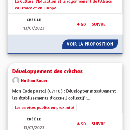
Filtrer les résultats de la catégorie : La Culture, l'Education e
La Culture, l'Education et le rayonnement de l'Alsace
en France et en Europe
CRÉÉ LE
50
50 ABONNÉS
SUIVRE
13/07/2023
GRATUITÉ DES MUS
VOIR LA PROPOSITION
GRATUI
Développement des crèches
Nathan Bauer
Mon Code postal (67110) : Développer massivement
les établissements d’accueil collectif :...
Filtrer les résultats de la catégorie : Les services publics en pro
Les services publics en proximité
CRÉÉ LE
50
50 ABONNÉS
SUIVRE
13/07/2023
DÉVELOPPEMENT DE