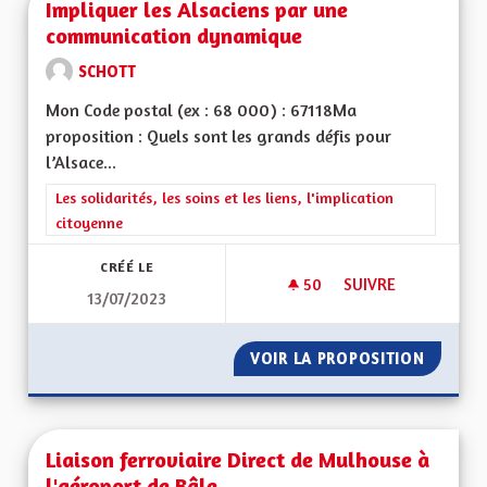
Impliquer les Alsaciens par une
communication dynamique
SCHOTT
Mon Code postal (ex : 68 000) : 67118Ma
proposition : Quels sont les grands défis pour
l’Alsace...
Filtrer les résultats de la catégorie : Les solidarités, les soins e
Les solidarités, les soins et les liens, l'implication
citoyenne
CRÉÉ LE
50
50 ABONNÉS
SUIVRE
13/07/2023
IMPLIQUER LES AL
VOIR LA PROPOSITION
IMPLIQ
Liaison ferroviaire Direct de Mulhouse à
l'aéroport de Bâle