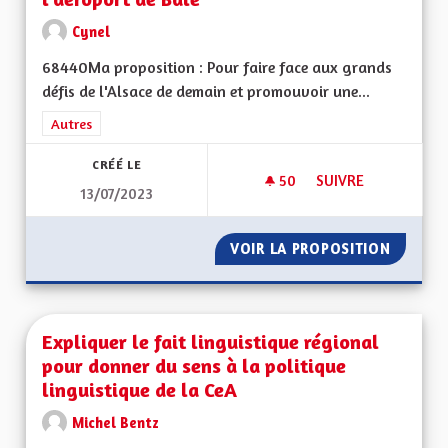
Cynel
68440Ma proposition : Pour faire face aux grands
défis de l'Alsace de demain et promouvoir une...
Filtrer les résultats de la catégorie : Autres
Autres
CRÉÉ LE
50
50 ABONNÉS
SUIVRE
13/07/2023
LIAISON FERROVIAI
VOIR LA PROPOSITION
LIAISO
Expliquer le fait linguistique régional
pour donner du sens à la politique
linguistique de la CeA
Michel Bentz