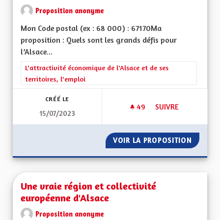
Proposition anonyme
Mon Code postal (ex : 68 000) : 67170Ma
proposition : Quels sont les grands défis pour
l’Alsace...
Filtrer les résultats de la catégorie : L'attractivité économique 
L'attractivité économique de l'Alsace et de ses
territoires, l'emploi
CRÉÉ LE
49
49 ABONNÉS
SUIVRE
15/07/2023
REDYNAMISATION 
VOIR LA PROPOSITION
REDYNA
Une vraie région et collectivité
européenne d'Alsace
Proposition anonyme