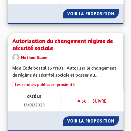
VOIR LA PROPOSITION
DÉVELO
Autorisation du changement régime de
sécurité sociale
Nathan Bauer
Mon Code postal (67110) : Autoriser le changement
de régime de sécurité sociale et passer au...
Filtrer les résultats de la catégorie : Les services publics en pro
Les services publics en proximité
CRÉÉ LE
50
50 ABONNÉS
SUIVRE
13/07/2023
AUTORISATION DU 
VOIR LA PROPOSITION
AUTORI