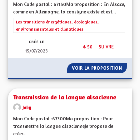
Mon Code postal : 67150Ma proposition : En Alsace,
comme en Allemagne, la consigne existe et est...
Filtrer les résultats de la catégorie : Les transitions énergéti
Les transitions énergétiques, écologiques,
environnementales et climatiques
CRÉÉ LE
50
50 ABONNÉS
SUIVRE
15/07/2023
FAIRE DU LOBBYISM
VOIR LA PROPOSITION
FAIRE 
Transmission de la langue alsacienne
Jaky
Mon Code postal :67300Ma proposition : Pour
transmettre la langue alsacienneje propose de
créer...