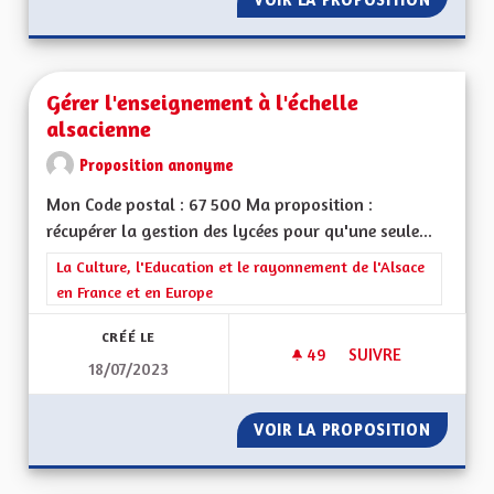
Gérer l'enseignement à l'échelle
alsacienne
Proposition anonyme
Mon Code postal : 67 500 Ma proposition :
récupérer la gestion des lycées pour qu'une seule...
Filtrer les résultats de la catégorie : La Culture, l'Education e
La Culture, l'Education et le rayonnement de l'Alsace
en France et en Europe
CRÉÉ LE
49
49 ABONNÉS
SUIVRE
18/07/2023
GÉRER L'ENSEIGNEM
VOIR LA PROPOSITION
GÉRER 