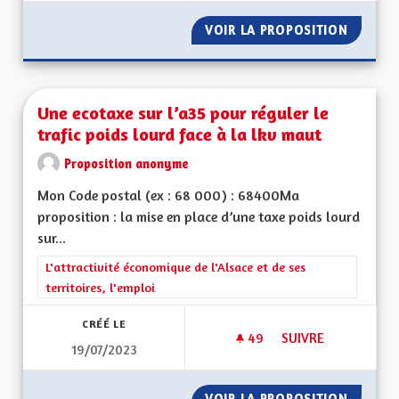
VOIR LA PROPOSITION
TRANSP
Une ecotaxe sur l’a35 pour réguler le
trafic poids lourd face à la lkv maut
Proposition anonyme
Mon Code postal (ex : 68 000) : 68400Ma
proposition : la mise en place d’une taxe poids lourd
sur...
Filtrer les résultats de la catégorie : L'attractivité économique 
L'attractivité économique de l'Alsace et de ses
territoires, l'emploi
CRÉÉ LE
49
49 ABONNÉS
SUIVRE
19/07/2023
UNE ECOTAXE SUR L
VOIR LA PROPOSITION
UNE EC