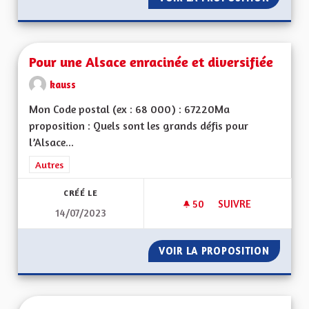
Pour une Alsace enracinée et diversifiée
kauss
Mon Code postal (ex : 68 000) : 67220Ma
proposition : Quels sont les grands défis pour
l’Alsace...
Filtrer les résultats de la catégorie : Autres
Autres
CRÉÉ LE
50
50 ABONNÉS
SUIVRE
14/07/2023
POUR UNE ALSACE E
VOIR LA PROPOSITION
POUR U