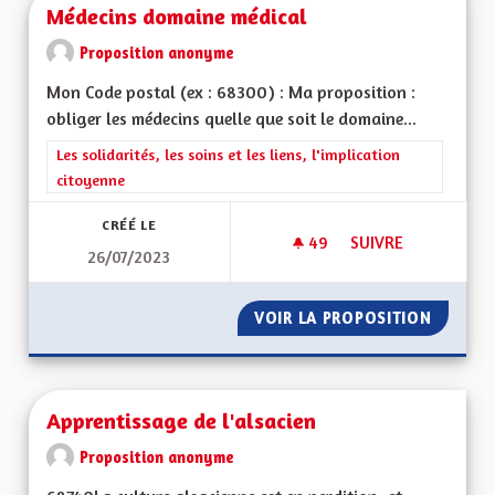
Médecins domaine médical
Proposition anonyme
Mon Code postal (ex : 68300) : Ma proposition :
obliger les médecins quelle que soit le domaine...
Filtrer les résultats de la catégorie : Les solidarités, les soins e
Les solidarités, les soins et les liens, l'implication
citoyenne
CRÉÉ LE
49
49 ABONNÉS
SUIVRE
26/07/2023
MÉDECINS DOMAINE
VOIR LA PROPOSITION
MÉDECI
Apprentissage de l'alsacien
Proposition anonyme