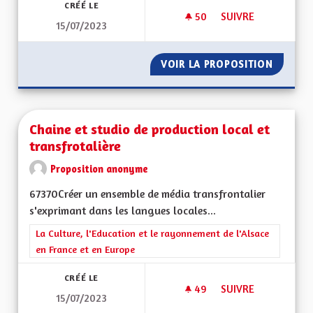
CRÉÉ LE
50
50 ABONNÉS
SUIVRE
15/07/2023
POUR UNE REGION E
VOIR LA PROPOSITION
POUR UN
Chaine et studio de production local et
transfrotalière
Proposition anonyme
67370Créer un ensemble de média transfrontalier
s'exprimant dans les langues locales...
Filtrer les résultats de la catégorie : La Culture, l'Education e
La Culture, l'Education et le rayonnement de l'Alsace
en France et en Europe
CRÉÉ LE
49
49 ABONNÉS
SUIVRE
15/07/2023
CHAINE ET STUDIO 