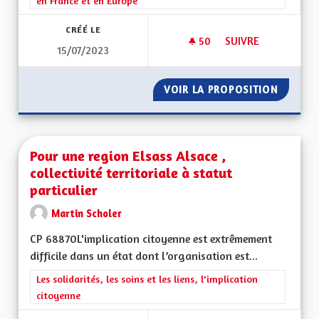
en France et en Europe
CRÉÉ LE
50
50 ABONNÉS
SUIVRE
15/07/2023
RETOUR DE LA RÉGI
VOIR LA PROPOSITION
RETOUR
Pour une region Elsass Alsace ,
collectivité territoriale à statut
particulier
Martin Scholer
CP 68870L'implication citoyenne est extrêmement
difficile dans un état dont l’organisation est...
Filtrer les résultats de la catégorie : Les solidarités, les soins e
Les solidarités, les soins et les liens, l'implication
citoyenne