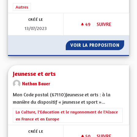
Filtrer les résultats de la catégorie : Autres
Autres
CRÉÉ LE
49
49 ABONNÉS
SUIVRE
13/07/2023
POUR UNE ALSACE 
VOIR LA PROPOSITION
POUR U
Jeunesse et arts
Nathan Bauer
Mon Code postal (67110)Jeunesse et arts : à la
manière du dispositif « jeunesse et sport »...
Filtrer les résultats de la catégorie : La Culture, l'Education e
La Culture, l'Education et le rayonnement de l'Alsace
en France et en Europe
CRÉÉ LE
50
50 ABONNÉS
SUIVRE