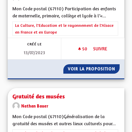
Mon Code postal (67110) Participation des enfants
de maternelle, primaire, collège et lycée à l’«...
Filtrer les résultats de la catégorie : La Culture, l'Education e
La Culture, l'Education et le rayonnement de l'Alsace
en France et en Europe
CRÉÉ LE
50
50 ABONNÉS
SUIVRE
13/07/2023
PARTICIPATION SCOL
VOIR LA PROPOSITION
PARTICI
Gratuité des musées
Nathan Bauer
Mon Code postal (67110)Généralisation de la
gratuité des musées et autres lieux culturels pour...