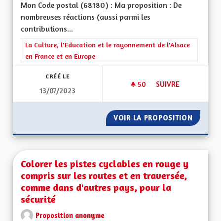
Mon Code postal (68180) : Ma proposition : De
nombreuses réactions (aussi parmi les
contributions...
Filtrer les résultats de la catégorie : La Culture, l'Education e
La Culture, l'Education et le rayonnement de l'Alsace
en France et en Europe
CRÉÉ LE
50
50 ABONNÉS
SUIVRE
13/07/2023
EXPLIQUER LE FAIT
VOIR LA PROPOSITION
EXPLIQ
Colorer les pistes cyclables en rouge y
compris sur les routes et en traversée,
comme dans d'autres pays, pour la
sécurité
Proposition anonyme