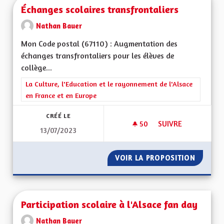
Échanges scolaires transfrontaliers
Nathan Bauer
Mon Code postal (67110) : Augmentation des
échanges transfrontaliers pour les élèves de
collège...
Filtrer les résultats de la catégorie : La Culture, l'Education e
La Culture, l'Education et le rayonnement de l'Alsace
en France et en Europe
CRÉÉ LE
50
50 ABONNÉS
SUIVRE
13/07/2023
ÉCHANGES SCOLAIR
VOIR LA PROPOSITION
ÉCHANG
Participation scolaire à l'Alsace fan day
Nathan Bauer