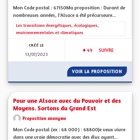
Mon Code postal : 67150Ma proposition : Durant de
nombreuses années, l'Alsace a été précurseure...
Filtrer les résultats de la catégorie : Les transitions énergéti
Les transitions énergétiques, écologiques,
environnementales et climatiques
CRÉÉ LE
49
49 ABONNÉS
SUIVRE
13/07/2023
COLORER LES PISTE
VOIR LA PROPOSITION
COLORE
Pour une Alsace avec du Pouvoir et des
Moyens. Sortons du Grand Est
Proposition anonyme
Mon Code postal (ex : 68 000) : 68800Je veux vivre
dans une vraie démocratie avec des élus ayant...