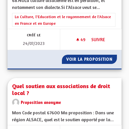
68740La culture alsacienne est en perdition, et
notamment son dialecte.Si l'Alsace veut se...
Filtrer les résultats de la catégorie : La Culture, l'Education e
La Culture, l'Education et le rayonnement de l'Alsace
en France et en Europe
CRÉÉ LE
49
49 ABONNÉS
SUIVRE
24/07/2023
APPRENTISSAGE DE 
VOIR LA PROPOSITION
APPREN
Quel soutien aux associations de droit
local ?
Proposition anonyme
Mon Code postal 67600 Ma proposition : Dans une
région ALSACE, quel est le soutien apporté par la...