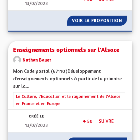
13/07/2023
JEUNESSE ET ARTS
VOIR LA PROPOSITION
JEUNES
Enseignements optionnels sur l'Alsace
Nathan Bauer
Mon Code postal (67110)Développement
d’enseignements optionnels à partir de la primaire
sur la...
Filtrer les résultats de la catégorie : La Culture, l'Education e
La Culture, l'Education et le rayonnement de l'Alsace
en France et en Europe
CRÉÉ LE
50
50 ABONNÉS
SUIVRE
13/07/2023
ENSEIGNEMENTS OP