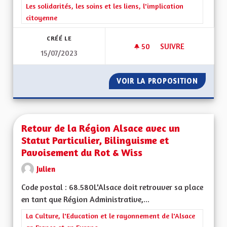
Filtrer les résultats de la catégorie : Les solidarités, les soins e
Les solidarités, les soins et les liens, l'implication
citoyenne
CRÉÉ LE
50
50 ABONNÉS
SUIVRE
15/07/2023
TRANSMISSION DE 
VOIR LA PROPOSITION
TRANSM
Retour de la Région Alsace avec un
Statut Particulier, Bilinguisme et
Pavoisement du Rot & Wiss
Julien
Code postal : 68.580L'Alsace doit retrouver sa place
en tant que Région Administrative,...
Filtrer les résultats de la catégorie : La Culture, l'Education e
La Culture, l'Education et le rayonnement de l'Alsace