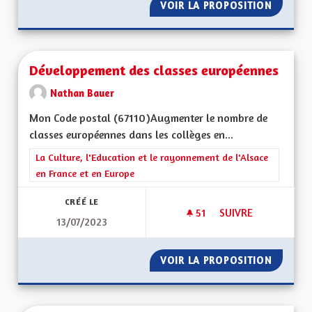
VOIR LA PROPOSITION
ENSEIG
Développement des classes européennes
Nathan Bauer
Mon Code postal (67110)Augmenter le nombre de
classes européennes dans les collèges en...
Filtrer les résultats de la catégorie : La Culture, l'Education e
La Culture, l'Education et le rayonnement de l'Alsace
en France et en Europe
CRÉÉ LE
51
51 ABONNÉS
SUIVRE
13/07/2023
DÉVELOPPEMENT DE
VOIR LA PROPOSITION
DÉVELO