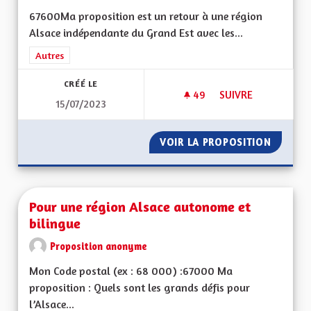
67600Ma proposition est un retour à une région
Alsace indépendante du Grand Est avec les...
Filtrer les résultats de la catégorie : Autres
Autres
CRÉÉ LE
49
49 ABONNÉS
SUIVRE
15/07/2023
UNE VRAIE RÉGION 
VOIR LA PROPOSITION
UNE VR
Pour une région Alsace autonome et
bilingue
Proposition anonyme
Mon Code postal (ex : 68 000) :67000 Ma
proposition : Quels sont les grands défis pour
l’Alsace...