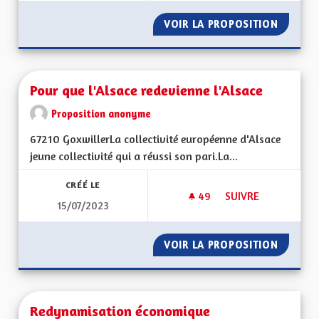
VOIR LA PROPOSITION
CHAINE
Pour que l'Alsace redevienne l'Alsace
Proposition anonyme
67210 GoxwillerLa collectivité européenne d'Alsace
jeune collectivité qui a réussi son pari.La...
CRÉÉ LE
49
49 ABONNÉS
SUIVRE
15/07/2023
POUR QUE L'ALSACE
VOIR LA PROPOSITION
POUR Q
Redynamisation économique