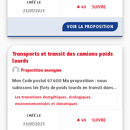
CRÉÉ LE
49
49 ABONNÉS
SUIVRE
23/07/2023
QUEL SOUTIEN AUX 
VOIR LA PROPOSITION
QUEL S
Transports et transit des camions poids
lourds
Proposition anonyme
Mon Code postal 67 600 Ma proposition : nous
subissons les flots de poids lourds en transit dans...
Filtrer les résultats de la catégorie : Les transitions énergéti
Les transitions énergétiques, écologiques,
environnementales et climatiques
CRÉÉ LE
49
49 ABONNÉS
SUIVRE
23/07/2023
TRANSPORTS ET TR