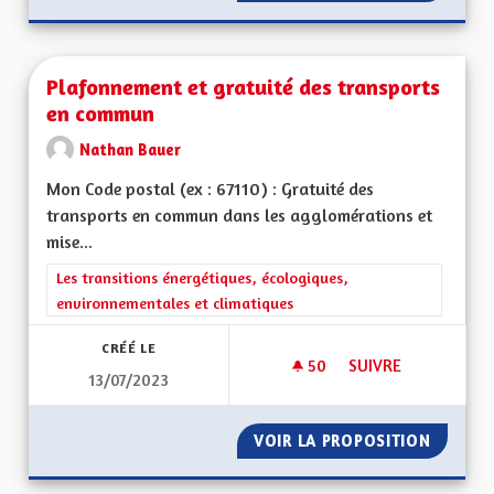
Plafonnement et gratuité des transports
en commun
Nathan Bauer
Mon Code postal (ex : 67110) : Gratuité des
transports en commun dans les agglomérations et
mise...
Filtrer les résultats de la catégorie : Les transitions énergéti
Les transitions énergétiques, écologiques,
environnementales et climatiques
CRÉÉ LE
50
50 ABONNÉS
SUIVRE
13/07/2023
PLAFONNEMENT ET 
VOIR LA PROPOSITION
PLAFON