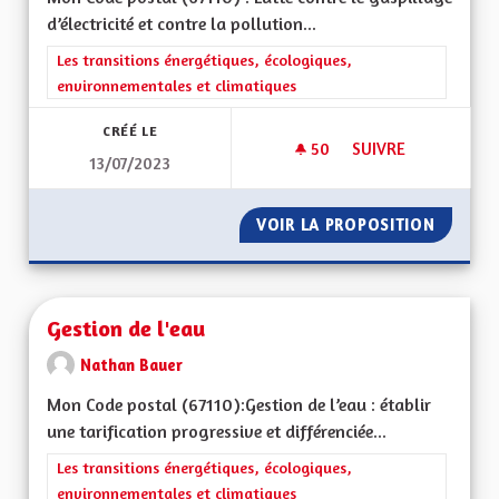
d’électricité et contre la pollution...
Filtrer les résultats de la catégorie : Les transitions énergéti
Les transitions énergétiques, écologiques,
environnementales et climatiques
CRÉÉ LE
50
50 ABONNÉS
SUIVRE
13/07/2023
POLLUTION LUMINE
VOIR LA PROPOSITION
POLLUT
Gestion de l'eau
Nathan Bauer
Mon Code postal (67110):Gestion de l’eau : établir
une tarification progressive et différenciée...
Filtrer les résultats de la catégorie : Les transitions énergéti
Les transitions énergétiques, écologiques,
environnementales et climatiques