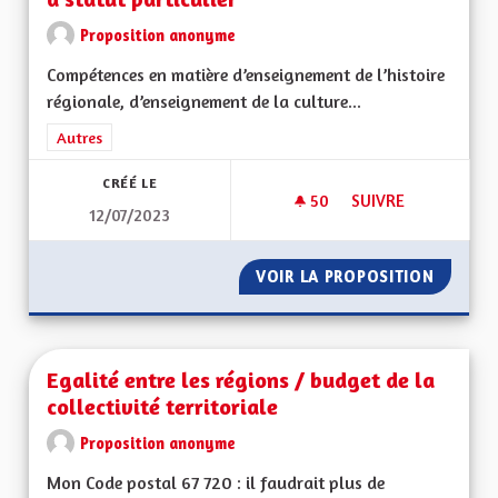
Proposition anonyme
Compétences en matière d’enseignement de l’histoire
régionale, d’enseignement de la culture...
Filtrer les résultats de la catégorie : Autres
Autres
CRÉÉ LE
50
50 ABONNÉS
SUIVRE
12/07/2023
COMPÉTENCES DE LA
VOIR LA PROPOSITION
COMPÉT
Egalité entre les régions / budget de la
collectivité territoriale
Proposition anonyme
Mon Code postal 67 720 : il faudrait plus de