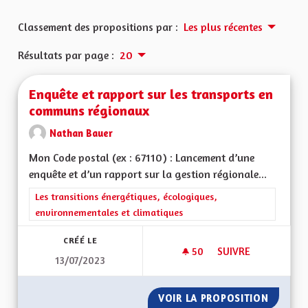
Classement des propositions par :
Les plus récentes
Résultats par page :
20
Enquête et rapport sur les transports en
communs régionaux
Nathan Bauer
Mon Code postal (ex : 67110) : Lancement d’une
enquête et d’un rapport sur la gestion régionale...
Filtrer les résultats de la catégorie : Les transitions énergéti
Les transitions énergétiques, écologiques,
environnementales et climatiques
CRÉÉ LE
50
50 ABONNÉS
SUIVRE
13/07/2023
ENQUÊTE ET RAPPO
VOIR LA PROPOSITION
ENQUÊT