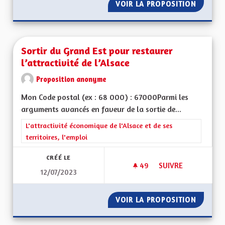
VOIR LA PROPOSITION
PARLEM
Sortir du Grand Est pour restaurer
l’attractivité de l’Alsace
Proposition anonyme
Mon Code postal (ex : 68 000) : 67000Parmi les
arguments avancés en faveur de la sortie de...
Filtrer les résultats de la catégorie : L'attractivité économique 
L'attractivité économique de l'Alsace et de ses
territoires, l'emploi
CRÉÉ LE
49
49 ABONNÉS
SUIVRE
12/07/2023
SORTIR DU GRAND E
VOIR LA PROPOSITION
SORTIR 