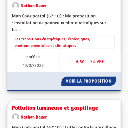
Nathan Bauer
Mon Code postal (67110) : Ma proposition
: Installation de panneaux photovoltaïques sur
les...
Filtrer les résultats de la catégorie : Les transitions énergéti
Les transitions énergétiques, écologiques,
environnementales et climatiques
CRÉÉ LE
50
50 ABONNÉS
SUIVRE
13/07/2023
PANNEAUX PHOTOVO
VOIR LA PROPOSITION
PANNEA
Pollution lumineuse et gaspillage
Nathan Bauer
Mon Code postal (67110) : Lutte contre le gaspillage