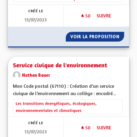
CRÉÉ LE
50
50 ABONNÉS
SUIVRE
13/07/2023
GESTION DE L'EAU
VOIR LA PROPOSITION
GESTIO
Service civique de l'environnement
Nathan Bauer
Mon Code postal (67110) : Création d’un service
civique de l’environnement au collège : encadré...
Filtrer les résultats de la catégorie : Les transitions énergéti
Les transitions énergétiques, écologiques,
environnementales et climatiques
CRÉÉ LE
50
50 ABONNÉS
SUIVRE
13/07/2023
SERVICE CIVIQUE D