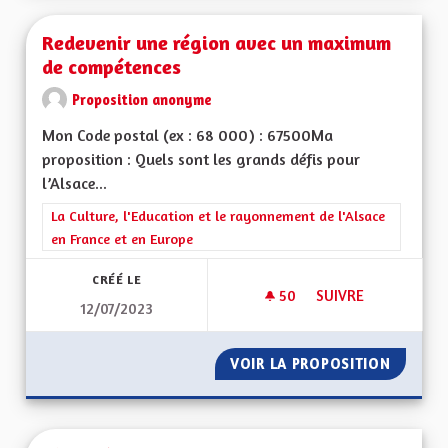
Redevenir une région avec un maximum
de compétences
Proposition anonyme
Mon Code postal (ex : 68 000) : 67500Ma
proposition : Quels sont les grands défis pour
l’Alsace...
Filtrer les résultats de la catégorie : La Culture, l'Education e
La Culture, l'Education et le rayonnement de l'Alsace
en France et en Europe
CRÉÉ LE
50
50 ABONNÉS
SUIVRE
12/07/2023
REDEVENIR UNE RÉ
VOIR LA PROPOSITION
REDEVE