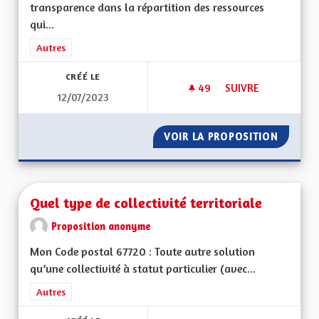
transparence dans la répartition des ressources
qui...
Filtrer les résultats de la catégorie : Autres
Autres
CRÉÉ LE
49
49 ABONNÉS
SUIVRE
12/07/2023
EGALITÉ ENTRE LES
VOIR LA PROPOSITION
EGALITÉ
Quel type de collectivité territoriale
Proposition anonyme
Mon Code postal 67720 : Toute autre solution
qu’une collectivité à statut particulier (avec...
Filtrer les résultats de la catégorie : Autres
Autres