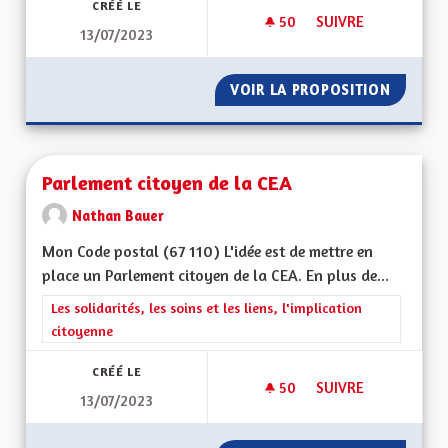
CRÉÉ LE
50
50 ABONNÉS
SUIVRE
13/07/2023
LIMITATION DU NO
VOIR LA PROPOSITION
LIMITA
Parlement citoyen de la CEA
Nathan Bauer
Mon Code postal (67 110) L'idée est de mettre en
place un Parlement citoyen de la CEA. En plus de...
Filtrer les résultats de la catégorie : Les solidarités, les soins e
Les solidarités, les soins et les liens, l'implication
citoyenne
CRÉÉ LE
50
50 ABONNÉS
SUIVRE
13/07/2023
PARLEMENT CITOYEN