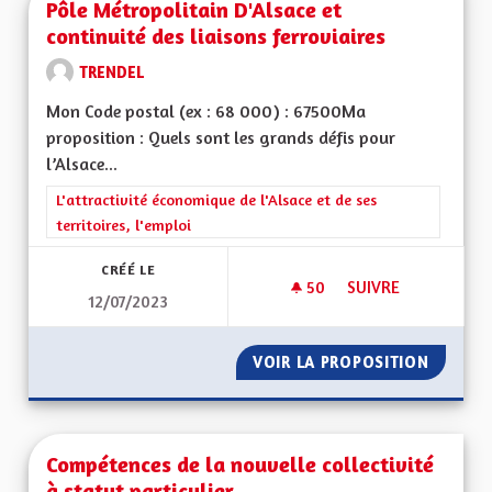
Pôle Métropolitain D'Alsace et
continuité des liaisons ferroviaires
TRENDEL
Mon Code postal (ex : 68 000) : 67500Ma
proposition : Quels sont les grands défis pour
l’Alsace...
Filtrer les résultats de la catégorie : L'attractivité économique 
L'attractivité économique de l'Alsace et de ses
territoires, l'emploi
CRÉÉ LE
50
50 ABONNÉS
SUIVRE
12/07/2023
VOIR LA PROPOSITION
PÔLE M
Compétences de la nouvelle collectivité
à statut particulier