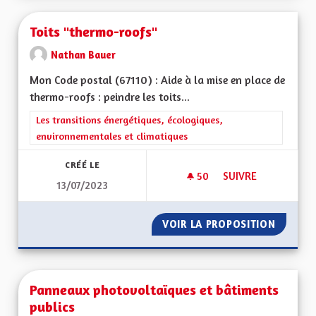
Toits "thermo-roofs"
Nathan Bauer
Mon Code postal (67110) : Aide à la mise en place de
thermo-roofs : peindre les toits...
Filtrer les résultats de la catégorie : Les transitions énergéti
Les transitions énergétiques, écologiques,
environnementales et climatiques
CRÉÉ LE
50
50 ABONNÉS
SUIVRE
13/07/2023
TOITS "THERMO-RO
VOIR LA PROPOSITION
TOITS 
Panneaux photovoltaïques et bâtiments
publics