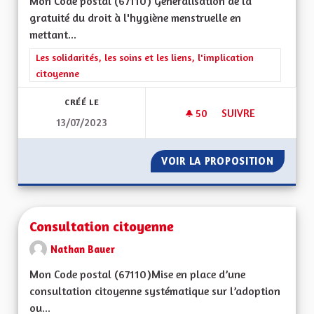
Mon Code postal (67110) Généralisation de la
gratuité du droit à l'hygiène menstruelle en
mettant...
Filtrer les résultats de la catégorie : Les solidarités, les soins e
Les solidarités, les soins et les liens, l'implication
citoyenne
CRÉÉ LE
50
50 ABONNÉS
SUIVRE
13/07/2023
DROIT À L'HYGIÈNE
VOIR LA PROPOSITION
DROIT 
Consultation citoyenne
Nathan Bauer
Mon Code postal (67110)Mise en place d’une
consultation citoyenne systématique sur l’adoption
ou...