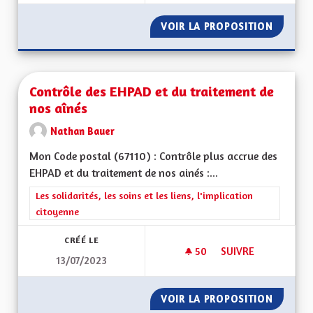
VOIR LA PROPOSITION
SERVIC
Contrôle des EHPAD et du traitement de
nos aînés
Nathan Bauer
Mon Code postal (67110) : Contrôle plus accrue des
EHPAD et du traitement de nos ainés :...
Filtrer les résultats de la catégorie : Les solidarités, les soins e
Les solidarités, les soins et les liens, l'implication
citoyenne
CRÉÉ LE
50
50 ABONNÉS
SUIVRE
13/07/2023
CONTRÔLE DES EHPA
VOIR LA PROPOSITION
CONTRÔ