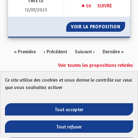
CRÉÉ LE
50
50 ABONNÉS
SUIVRE
12/07/2023
QUEL TYPE DE COLL
VOIR LA PROPOSITION
QUEL TY
« Première
‹ Précédent
Suivant ›
Dernière »
Voir toutes les propositions retirées
Ce site utilise des cookies et vous donne le contrôle sur ceux
Protection des Données
Charte de contribution
que vous souhaitez activer
Mentions légales
FAQ
CGU
Droit d’interpellation citoyenne : comment ça marche ?
Télécharger les fichiers Open Data
Tout accepter
Entre vos mains - Collectivité européenne 
Entre vos mains - Collectivité euro
Entre vos mains - Collectivité
Entre vos mains - Collect
Tout refuser
Site réalisé par
Open Source Politics
grâce au
logiciel libre