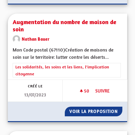
Augmentation du nombre de maison de
soin
Nathan Bauer
Mon Code postal (67110) Création de maisons de
soin sur le territoire: lutter contre les déserts...
Filtrer les résultats de la catégorie : Les solidarités, les soins e
Les solidarités, les soins et les liens, l'implication
citoyenne
CRÉÉ LE
50
50 ABONNÉS
SUIVRE
13/07/2023
AUGMENTATION DU 
VOIR LA PROPOSITION
AUGMEN