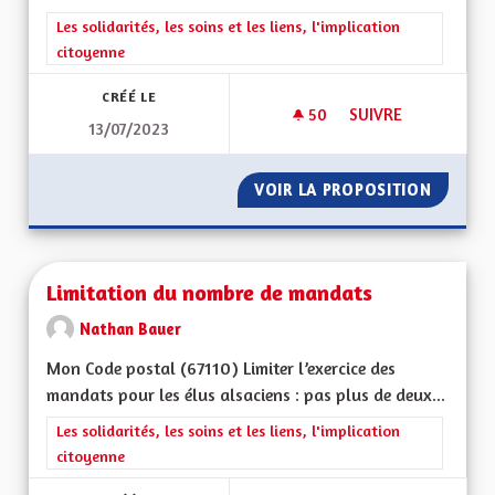
Filtrer les résultats de la catégorie : Les solidarités, les soins e
Les solidarités, les soins et les liens, l'implication
citoyenne
CRÉÉ LE
50
50 ABONNÉS
SUIVRE
13/07/2023
CONSULTATION CIT
VOIR LA PROPOSITION
CONSUL
Limitation du nombre de mandats
Nathan Bauer
Mon Code postal (67110) Limiter l’exercice des
mandats pour les élus alsaciens : pas plus de deux...
Filtrer les résultats de la catégorie : Les solidarités, les soins e
Les solidarités, les soins et les liens, l'implication
citoyenne