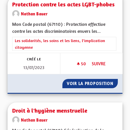
Protection contre les actes LGBT-phobes
Nathan Bauer
Mon Code postal (67110) : Protection effective
contre les actes discriminatoires envers les...
Filtrer les résultats de la catégorie : Les solidarités, les soins e
Les solidarités, les soins et les liens, l'implication
citoyenne
CRÉÉ LE
50
50 ABONNÉS
SUIVRE
13/07/2023
PROTECTION CONTR
VOIR LA PROPOSITION
PROTEC
Droit à l'hygiène menstruelle
Nathan Bauer