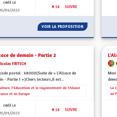
CRÉÉ LE
58
58 ABONNÉS
SUIVRE
15/04/2023
L'ALSACE DE DEMAIN - PARTIE 
VOIR LA PROPOSITION
L'ALSACE DE DEMA
sace de demain - Partie 2
L'Al
Nicolas FRITSCH
ode postal : 68000(Suite de « L’Alsace de
Mon 
n - Partie 1 »)Chers lecteurs,Il est...
demai
rer les résultats de la catégorie : La Culture, l'Education et le rayonne
ulture, l'Education et le rayonnement de l'Alsace
Filt
La C
rance et en Europe
en F
CRÉÉ LE
58
58 ABONNÉS
SUIVRE
15/04/2023
L'ALSACE DE DEMAIN - PARTIE 