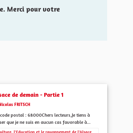
e. Merci pour votre
sace de demain - Partie 1
Nicolas FRITSCH
code postal : 68000Chers lecteurs,Je tiens à
ser que je ne suis en aucun cas favorable à...
 de ses territoires, l'emploi
rer les résultats de la catégorie : La Culture, l'Education et le rayonne
ulture, l'Education et le rayonnement de l'Alsace