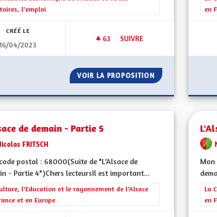
itoires, l'emploi
en F
CRÉÉ LE
63
63 ABONNÉS
SUIVRE
16/04/2023
MOBILITÉ TRANSFRONTALIÈR
VOIR LA PROPOSITION
MOBILITÉ TRANS
sace de demain - Partie 5
L'Al
Nicolas FRITSCH
ode postal : 68000(Suite de "L’Alsace de
Mon 
n - Partie 4")Chers lecteursIl est important...
demai
rer les résultats de la catégorie : La Culture, l'Education et le rayonne
ulture, l'Education et le rayonnement de l'Alsace
Filt
La C
rance et en Europe
en F