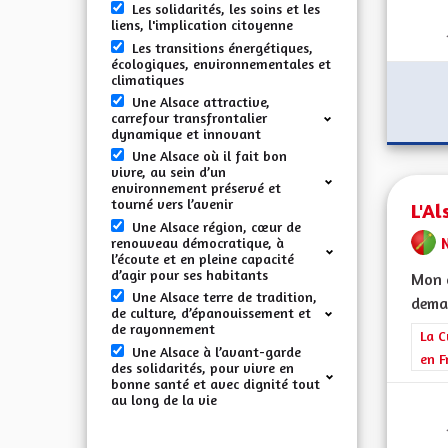
Les solidarités, les soins et les
liens, l'implication citoyenne
Les transitions énergétiques,
écologiques, environnementales et
climatiques
Une Alsace attractive,
carrefour transfrontalier
dynamique et innovant
Une Alsace où il fait bon
vivre, au sein d’un
environnement préservé et
tourné vers l’avenir
L'Al
Une Alsace région, cœur de
renouveau démocratique, à
l’écoute et en pleine capacité
d’agir pour ses habitants
Mon c
Une Alsace terre de tradition,
demai
de culture, d’épanouissement et
de rayonnement
Filt
La C
Une Alsace à l’avant-garde
en F
des solidarités, pour vivre en
bonne santé et avec dignité tout
au long de la vie