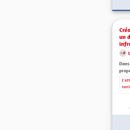
Créa
un 
infr
Dans 
propo
Filt
L'at
terr