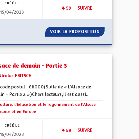
CRÉÉ LE
59
59 ABONNÉS
SUIVRE
15/04/2023
5
L'ALSACE DE DEMAIN - PARTIE 
IN - PARTIE 5
VOIR LA PROPOSITION
L'ALSACE DE DEMA
sace de demain - Partie 3
Nicolas FRITSCH
code postal : 68000(Suite de « L’Alsace de
n - Partie 2 »)Chers lecteurs,Il est aussi...
ment de l'Alsace en France et en Europe
rer les résultats de la catégorie : La Culture, l'Education et le rayonne
ulture, l'Education et le rayonnement de l'Alsace
rance et en Europe
CRÉÉ LE
59
59 ABONNÉS
SUIVRE
15/04/2023
2
L'ALSACE DE DEMAIN - PARTIE 