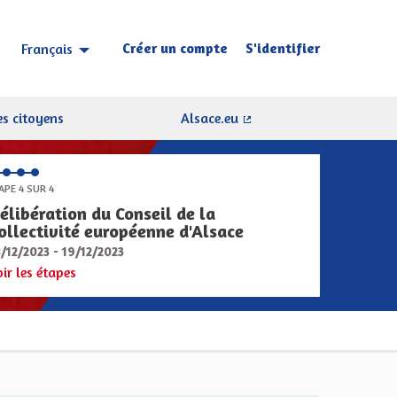
Créer un compte
S'identifier
Français
Choisir la langue
Sprache wählen
s citoyens
Alsace.eu
(Lien externe)
APE 4 SUR 4
élibération du Conseil de la
ollectivité européenne d'Alsace
8/12/2023 - 19/12/2023
oir les étapes