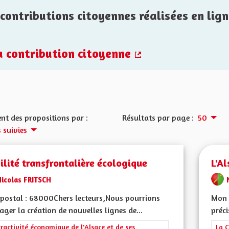
contributions citoyennes réalisées en lign
la contribution citoyenne
(Lien externe)
nt des propositions par :
Résultats par page :
50
 suivies
lité transfrontalière écologique
L'Al
Nicolas FRITSCH
postal : 68000Chers lecteurs,Nous pourrions
Mon 
ager la création de nouvelles lignes de...
préci
rer les résultats de la catégorie : L'attractivité économique de l'Alsace et
tractivité économique de l'Alsace et de ses
Filt
La C