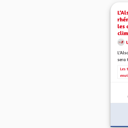
L’Al
rhén
les
clim
L’Als
sera 
Filt
Les 
envi