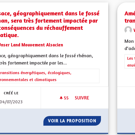
sace, géographiquement dans le fossé
Amé
an, sera très fortement impactée par
tra
 conséquences du réchauffement
atique.
Mon 
Unser Land Mouvement Alsacien
d'ado
ace, géographiquement dans le fossé rhénan,
Filt
Les 
très fortement impactée par les...
env
rer les résultats de la catégorie : Les transitions énergétiques, écolog
transitions énergétiques, écologiques,
ronnementales et climatiques
CRÉÉ LE
55
55 ABONNÉS
SUIVRE
04/07/2023
L’ALSACE, GÉOGRAPHIQUEMEN
VOIR LA PROPOSITION
L’ALSACE, GÉOG