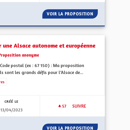
IN - PARTIE 2
VOIR LA PROPOSITION
L'ALSACE DE DEMA
r une Alsace autonome et européenne
Proposition anonyme
Code postal (ex : 67 150) : Ma proposition
ls sont les grands défis pour l’Alsace de...
ment de l'Alsace en France et en Europe
rer les résultats de la catégorie : Autres
res
CRÉÉ LE
57
57 ABONNÉS
SUIVRE
13/04/2023
POUR UNE ALSACE AUTONOM
D EST
VOIR LA PROPOSITION
POUR UNE ALSA