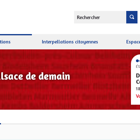
Rechercher
tions
Interpellations citoyennes
Espace
ÉT
Alsace de demain
D
C
1
V