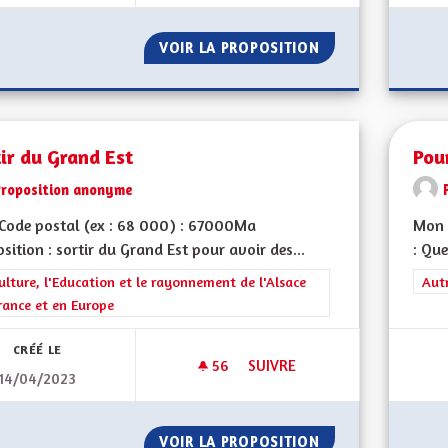
VOIR LA PROPOSITION
L'ALSACE DE DEMA
ir du Grand Est
Pou
Proposition anonyme
Code postal (ex : 68 000) : 67000Ma
Mon 
sition : sortir du Grand Est pour avoir des...
: Que
rer les résultats de la catégorie : La Culture, l'Education et le rayonne
ulture, l'Education et le rayonnement de l'Alsace
Filt
Aut
rance et en Europe
CRÉÉ LE
56
56 ABONNÉS
SUIVRE
14/04/2023
SORTIR DU GRAND EST
VOIR LA PROPOSITION
SORTIR DU GRAN