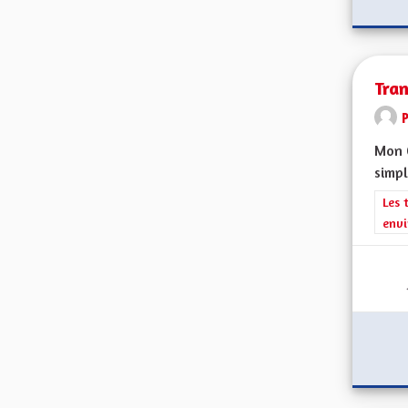
Tran
Mon C
simpl
Filt
Les 
envi