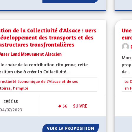
tion de la Collectivité d'Alsace : vers
Une
développement des transports et des
eur
astructures transfrontalières
Unser Land Mouvement Alsacien
Mon 
le cadre de la contribution citoyenne, cette
prop
sition vise à créer la Collectivité...
de...
rer les résultats de la catégorie : L'attractivité économique de l'Alsace et
tractivité économique de l'Alsace et de ses
Filt
La C
itoires, l'emploi
en F
CRÉÉ LE
56
56 ABONNÉS
SUIVRE
04/07/2023
CRÉATION DE LA COLLECTIVIT
VOIR LA PROPOSITION
CRÉATION DE LA 