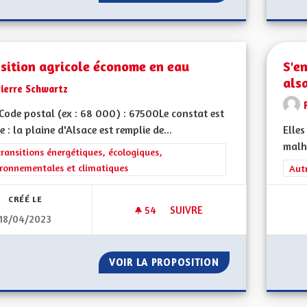
sition agricole économe en eau
S'e
als
Pierre Schwartz
ode postal (ex : 68 000) : 67500Le constat est
e : la plaine d'Alsace est remplie de...
Elles
malhe
rer les résultats de la catégorie : Les transitions énergétiques, écolog
transitions énergétiques, écologiques,
ronnementales et climatiques
Filt
Aut
CRÉÉ LE
54
54 ABONNÉS
SUIVRE
18/04/2023
TRANSITION AGRICOLE ÉCON
VOIR LA PROPOSITION
TRANSITION AGR