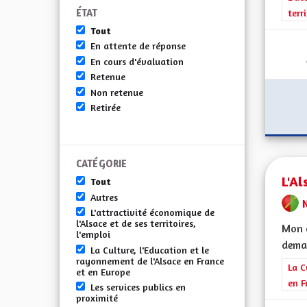
ÉTAT
terr
Tout
En attente de réponse
En cours d'évaluation
Retenue
Non retenue
Retirée
CATÉGORIE
L'Al
Tout
Autres
L'attractivité économique de
l'Alsace et de ses territoires,
Mon c
l'emploi
demai
La Culture, l'Education et le
rayonnement de l'Alsace en France
Filt
La C
et en Europe
en F
Les services publics en
proximité