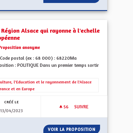
 Région Alsace qui rayonne à l'echelle
opéenne
Proposition anonyme
Code postal (ex : 68 000) : 68220Ma
osition : POLITIQUE Dans un premier temps sortir
 de ses territoires, l'emploi
rer les résultats de la catégorie : La Culture, l'Education et le rayonne
ulture, l'Education et le rayonnement de l'Alsace
rance et en Europe
CRÉÉ LE
56
56 ABONNÉS
SUIVRE
13/04/2023
É D'ALSACE : VERS UN DÉVELOPPEMENT DES TRANSPORTS ET DES I
UNE RÉGION ALSACE QUI RAY
COLLECTIVITÉ D'ALSACE : VERS UN DÉVELOPPEMENT DES TRA
VOIR LA PROPOSITION
UNE RÉGION ALS