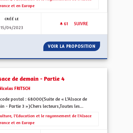
rance et en Europe
CRÉÉ LE
61
61 ABONNÉS
SUIVRE
15/04/2023
E ÉCOLOGIQUE
L'ALSACE DE DEMAIN - PARTIE 
FRONTALIÈRE ÉCOLOGIQUE
VOIR LA PROPOSITION
L'ALSACE DE DEMA
sace de demain - Partie 4
Nicolas FRITSCH
code postal : 68000(Suite de « L’Alsace de
n - Partie 3 »)Chers lecteurs,Toutes les...
ment de l'Alsace en France et en Europe
rer les résultats de la catégorie : La Culture, l'Education et le rayonne
ulture, l'Education et le rayonnement de l'Alsace
rance et en Europe