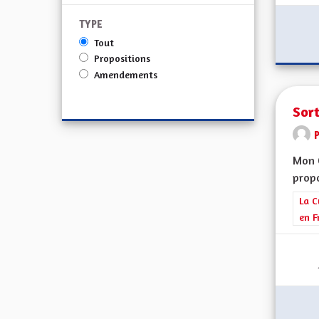
TYPE
Tout
Propositions
Amendements
Sort
Mon 
propo
Filt
La C
en F