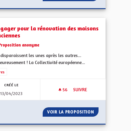
ngager pour la rénovation des maisons
aciennes
Proposition anonyme
 disparaissent les unes après les autres...
ureusement ! La Collectivité européenne...
iques, environnementales et climatiques
rer les résultats de la catégorie : Autres
res
CRÉÉ LE
56
56 ABONNÉS
SUIVRE
13/04/2023
OME EN EAU
S'ENGAGER POUR LA RÉNOVA
ICOLE ÉCONOME EN EAU
VOIR LA PROPOSITION
S'ENGAGER POUR