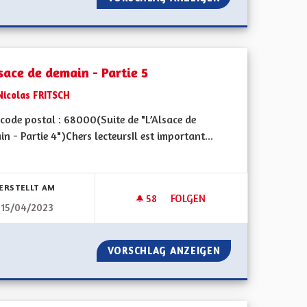
sace de demain - Partie 5
Nicolas FRITSCH
code postal : 68000(Suite de "L’Alsace de
n - Partie 4")Chers lecteursIl est important...
bnisse nach Kategorie filtern:
ERSTELLT AM
58
58 FOLLOWER
FOLGEN
15/04/2023
E
L'ALSACE DE DEMAIN - PARTIE 
SACE MOSELLE
VORSCHLAG ANZEIGEN
L'ALSACE DE DEMA