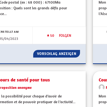
Code postal (ex : 68 000) : 67100Ma
Mon 
sition : Quels sont les grands défis pour
propo
ce...
l’Als
bnisse nach Kategorie filtern:
ERSTELLT AM
50
50 FOLLOWER
FOLGEN
15/04/2023
UNE CULTURE ALSACIENNE PO
VORSCHLAG ANZEIGEN
UNE CULTURE ALS
ours de santé pour tous
Cou
Proposition anonyme
 la possibilité pour chaque d’avoir de
Mon 
ormation et de pouvoir pratiquer de l’activité...
propo