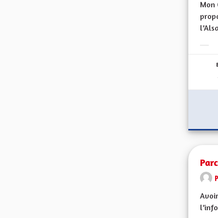
Mon 
propo
l’Alsa
Erge
Parc
Avoir
l’inf