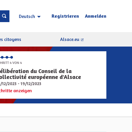
Registrieren
Anmelden
Deutsch
Choisir la langue
Sprache wählen
s citoyens
Alsace.eu
(Externer Link)
HRITT 4 VON 4
élibération du Conseil de la
ollectivité européenne d'Alsace
8/12/2023 - 19/12/2023
chritte anzeigen