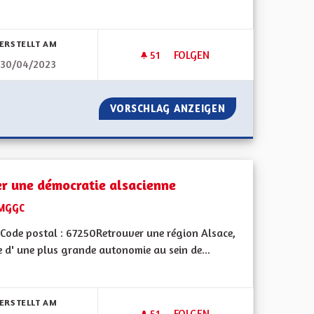
ERSTELLT AM
51
51 FOLLOWER
FOLGEN
30/04/2023
DÉSERT MÉDICAL
ACE
VORSCHLAG ANZEIGEN
DÉSERT MÉDICAL
er une démocratie alsacienne
MGGC
Code postal : 67250Retrouver une région Alsace,
 d' une plus grande autonomie au sein de...
bnisse nach Kategorie filtern:
ERSTELLT AM
51
51 FOLLOWER
FOLGEN