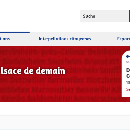
Suche
tions
Interpellations citoyennes
Espace
SC
Alsace de demain
D
C
1
S