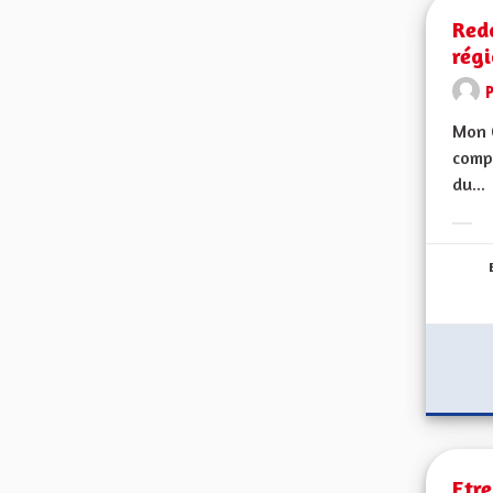
Red
rég
Mon C
compé
du...
Erge
Etre