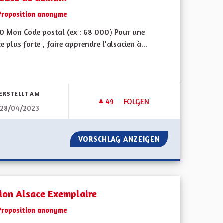
Proposition anonyme
0 Mon Code postal (ex : 68 000) Pour une
e plus forte , faire apprendre l'alsacien à...
bnisse nach Kategorie filtern:
ERSTELLT AM
49
49 FOLLOWER
FOLGEN
28/04/2023
ERTÉS DE SE DÉPLACER
L' ALSACE DE DEMAIN
ANS LES LIBERTÉS DE SE DÉPLACER
VORSCHLAG ANZEIGEN
L' ALSACE DE DE
ion Alsace Exemplaire
Proposition anonyme