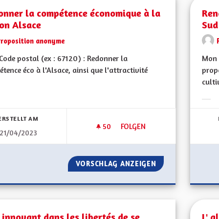
onner la compétence économique à la
Ren
ion Alsace
Sud
Proposition anonyme
ode postal (ex : 67120) : Redonner la
Mon 
tence éco à l'Alsace, ainsi que l'attractivité
propo
cultiv
bnisse nach Kategorie filtern:
Erge
ERSTELLT AM
50
50 FOLLOWER
FOLGEN
21/04/2023
REDONNER LA COMPÉTENCE É
VORSCHLAG ANZEIGEN
REDONNER LA CO
 innovant dans les libertés de se
L' 