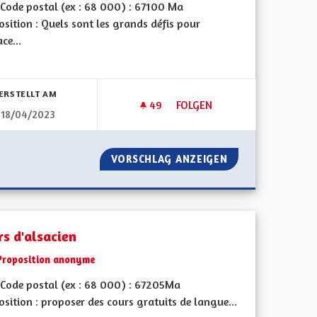
Code postal (ex : 68 000) : 67100 Ma
sition : Quels sont les grands défis pour
ace...
ERSTELLT AM
49
49 FOLLOWER
FOLGEN
18/04/2023
UR LES SCOLAIRES
RÉGION ALSACE EXEMPLAIRE
ACIENNE POUR LES SCOLAIRES
VORSCHLAG ANZEIGEN
RÉGION ALSACE 
rs d'alsacien
Proposition anonyme
Code postal (ex : 68 000) : 67205Ma
sition : proposer des cours gratuits de langue...