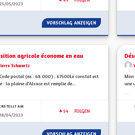
25/05/2023
DRAPEAU ROT UN WISS
VORSCHLAG ANZEIGEN
DRAPEAU ROT UN
sition agricole économe en eau
Dés
Pierre Schwartz
ode postal (ex : 68 000) : 67500Le constat est
Mon C
e : la plaine d'Alsace est remplie de...
une 
bnisse nach Kategorie filtern:
Erge
ERSTELLT AM
54
54 FOLLOWER
FOLGEN
18/04/2023
TRANSITION AGRICOLE ÉCON
VORSCHLAG ANZEIGEN
TRANSITION AGR