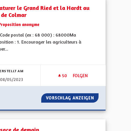
aturer le Grand Ried et la Hardt au
 de Colmar
Proposition anonyme
Code postal (ex : 68 000) : 68000Ma
sition : 1. Encourager les agriculteurs à
er...
bnisse nach Kategorie filtern:
ERSTELLT AM
50
50 FOLLOWER
FOLGEN
08/05/2023
CONOMIQUE À LA RÉGION ALSACE
RENATURER LE GRAND RIED E
MPÉTENCE ÉCONOMIQUE À LA RÉGION ALSACE
VORSCHLAG ANZEIGEN
RENATURER LE G
alsace de demain