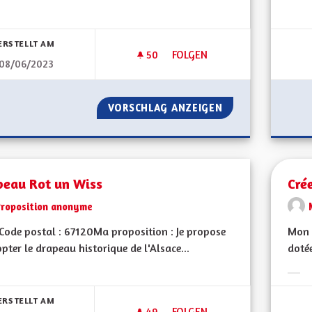
bnisse nach Kategorie filtern:
ERSTELLT AM
50
50 FOLLOWER
FOLGEN
08/06/2023
ECOTAXE EN ALSACE
VORSCHLAG ANZEIGEN
ECOTAXE EN ALS
peau Rot un Wiss
Cré
Proposition anonyme
ode postal : 67120Ma proposition : Je propose
Mon 
pter le drapeau historique de l'Alsace...
dotée
bnisse nach Kategorie filtern:
Erge
ERSTELLT AM
49
49 FOLLOWER
FOLGEN