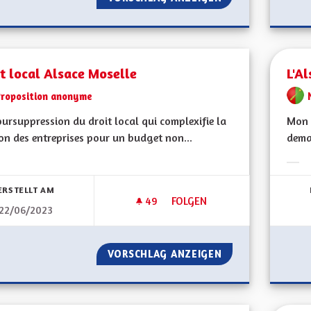
t local Alsace Moselle
L'Al
Proposition anonyme
ursuppression du droit local qui complexifie la
Mon 
on des entreprises pour un budget non...
demai
bnisse nach Kategorie filtern:
Erge
ERSTELLT AM
49
49 FOLLOWER
FOLGEN
22/06/2023
DROIT LOCAL ALSACE MOSELL
VORSCHLAG ANZEIGEN
DROIT LOCAL AL