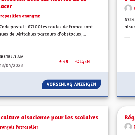
lacer
Proposition anonyme
6724
ode postal : 67100Les routes de France sont
alsac
ues de véritables parcours d'obstacles,...
Erge
bnisse nach Kategorie filtern:
ERSTELLT AM
49
49 FOLLOWER
FOLGEN
13/04/2023
ETRE INNOVANT DANS LES LIB
VORSCHLAG ANZEIGEN
ETRE INNOVANT D
culture alsacienne pour les scolaires
Rég
rançois Petrazoller