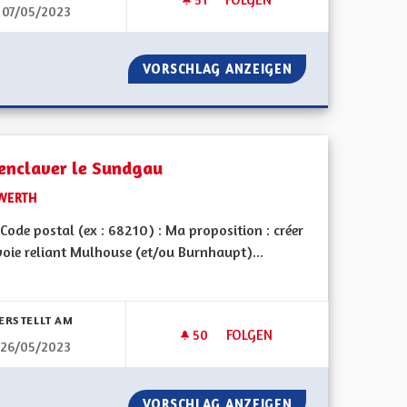
07/05/2023
CRÉER UNE DÉMOCRATIE ALS
 WISS
VORSCHLAG ANZEIGEN
CRÉER UNE DÉMO
enclaver le Sundgau
WERTH
ode postal (ex : 68210) : Ma proposition : créer
voie reliant Mulhouse (et/ou Burnhaupt)...
bnisse nach Kategorie filtern:
ERSTELLT AM
50
50 FOLLOWER
FOLGEN
26/05/2023
OME EN EAU
DÉSENCLAVER LE SUNDGAU
ICOLE ÉCONOME EN EAU
VORSCHLAG ANZEIGEN
DÉSENCLAVER LE