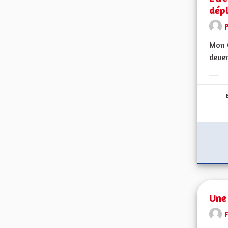
dép
Mon C
deven
Erge
Une 
F