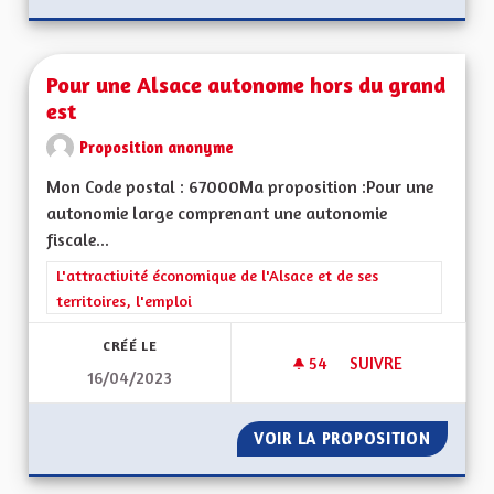
Pour une Alsace autonome hors du grand
est
Proposition anonyme
Mon Code postal : 67000Ma proposition :Pour une
autonomie large comprenant une autonomie
fiscale...
Filtrer les résultats de la catégorie : L'attractivité économique 
L'attractivité économique de l'Alsace et de ses
territoires, l'emploi
CRÉÉ LE
54
54 ABONNÉS
SUIVRE
16/04/2023
POUR UNE ALSACE
VOIR LA PROPOSITION
POUR U