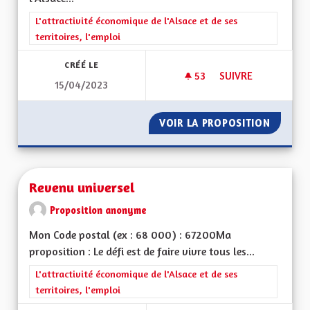
Filtrer les résultats de la catégorie : L'attractivité économique 
L'attractivité économique de l'Alsace et de ses
territoires, l'emploi
CRÉÉ LE
53
53 ABONNÉS
SUIVRE
15/04/2023
BILINGUISME RÉEL
VOIR LA PROPOSITION
BILING
Revenu universel
Proposition anonyme
Mon Code postal (ex : 68 000) : 67200Ma
proposition : Le défi est de faire vivre tous les...
Filtrer les résultats de la catégorie : L'attractivité économique 
L'attractivité économique de l'Alsace et de ses
territoires, l'emploi