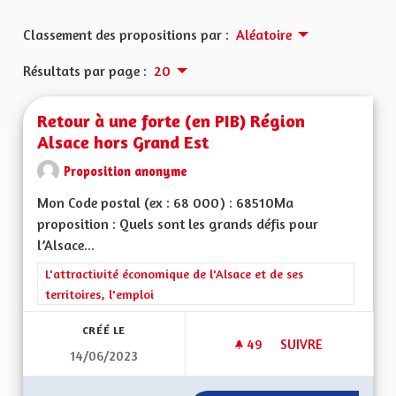
Classement des propositions par :
Aléatoire
Résultats par page :
20
Retour à une forte (en PIB) Région
Alsace hors Grand Est
Proposition anonyme
Mon Code postal (ex : 68 000) : 68510Ma
proposition : Quels sont les grands défis pour
l’Alsace...
Filtrer les résultats de la catégorie : L'attractivité économique 
L'attractivité économique de l'Alsace et de ses
territoires, l'emploi
CRÉÉ LE
49
49 ABONNÉS
SUIVRE
14/06/2023
RETOUR À UNE FORT