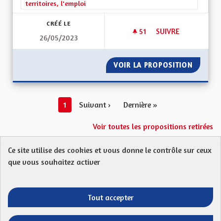
territoires, l'emploi
CRÉÉ LE
51
51 ABONNÉS
SUIVRE
26/05/2023
DÉVELOPPEMENT T
VOIR LA PROPOSITION
DÉVELO
1
Suivant ›
Dernière »
Voir toutes les propositions retirées
Ce site utilise des cookies et vous donne le contrôle sur ceux
Protection des Données
Charte de contribution
que vous souhaitez activer
Mentions légales
FAQ
CGU
Droit d’interpellation citoyenne : comment ça marche ?
Télécharger les fichiers Open Data
Tout accepter
Entre vos mains - Collectivité européenne 
Entre vos mains - Collectivité euro
Entre vos mains - Collectivité
Entre vos mains - Collect