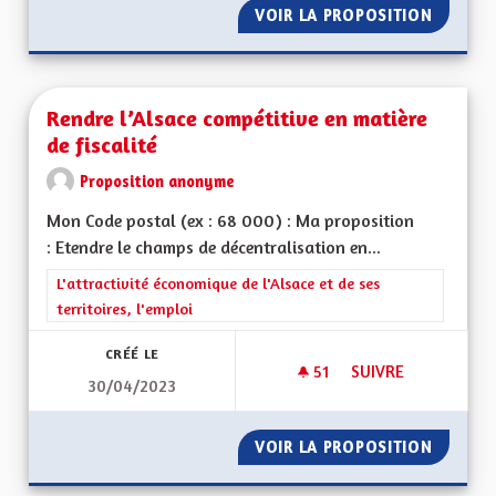
VOIR LA PROPOSITION
DÉVELO
Rendre l’Alsace compétitive en matière
de fiscalité
Proposition anonyme
Mon Code postal (ex : 68 000) : Ma proposition
: Etendre le champs de décentralisation en...
Filtrer les résultats de la catégorie : L'attractivité économique 
L'attractivité économique de l'Alsace et de ses
territoires, l'emploi
CRÉÉ LE
51
51 ABONNÉS
SUIVRE
30/04/2023
RENDRE L’ALSACE C
VOIR LA PROPOSITION
RENDRE 