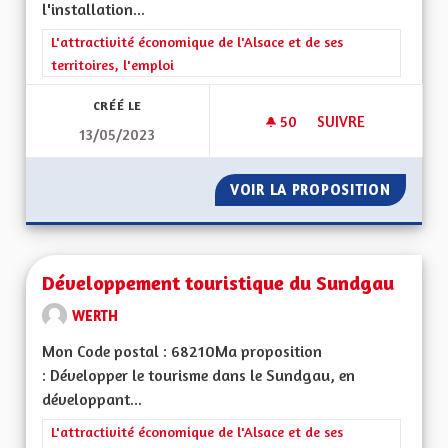
l'installation...
Filtrer les résultats de la catégorie : L'attractivité économique 
L'attractivité économique de l'Alsace et de ses
territoires, l'emploi
CRÉÉ LE
50
50 ABONNÉS
SUIVRE
13/05/2023
ECONOMIE LOCALE
VOIR LA PROPOSITION
ECONOM
Développement touristique du Sundgau
WERTH
Mon Code postal : 68210Ma proposition
: Développer le tourisme dans le Sundgau, en
développant...
Filtrer les résultats de la catégorie : L'attractivité économique 
L'attractivité économique de l'Alsace et de ses