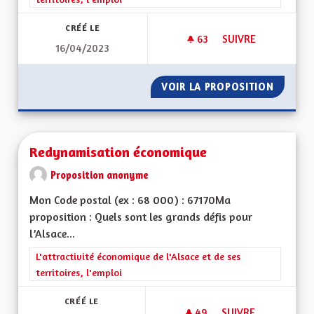
CRÉÉ LE
63
63 ABONNÉS
SUIVRE
16/04/2023
MOBILITÉ TRANSFR
VOIR LA PROPOSITION
MOBILI
Redynamisation économique
Proposition anonyme
Mon Code postal (ex : 68 000) : 67170Ma
proposition : Quels sont les grands défis pour
l’Alsace...
Filtrer les résultats de la catégorie : L'attractivité économique 
L'attractivité économique de l'Alsace et de ses
territoires, l'emploi
CRÉÉ LE
49
49 ABONNÉS
SUIVRE