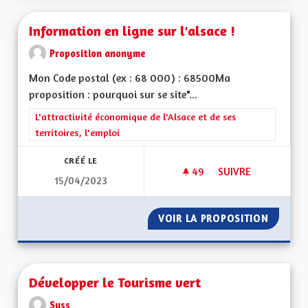
Information en ligne sur l'alsace !
Proposition anonyme
Mon Code postal (ex : 68 000) : 68500Ma
proposition : pourquoi sur se site"...
Filtrer les résultats de la catégorie : L'attractivité économique 
L'attractivité économique de l'Alsace et de ses
territoires, l'emploi
CRÉÉ LE
49
49 ABONNÉS
SUIVRE
15/04/2023
INFORMATION EN LI
VOIR LA PROPOSITION
INFORMA
Développer le Tourisme vert
Suss