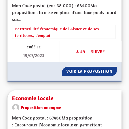
Mon Code postal (ex : 68 000) : 68400Ma
proposition : la mise en place d’une taxe poids lourd
sur...
Filtrer les résultats de la catégorie : L'attractivité économique 
L'attractivité économique de l'Alsace et de ses
territoires, l'emploi
CRÉÉ LE
49
49 ABONNÉS
SUIVRE
19/07/2023
UNE ECOTAXE SUR L
VOIR LA PROPOSITION
UNE EC
Economie locale
Proposition anonyme
Mon Code postal : 67480Ma proposition
: Encourager l'économie locale en permettant