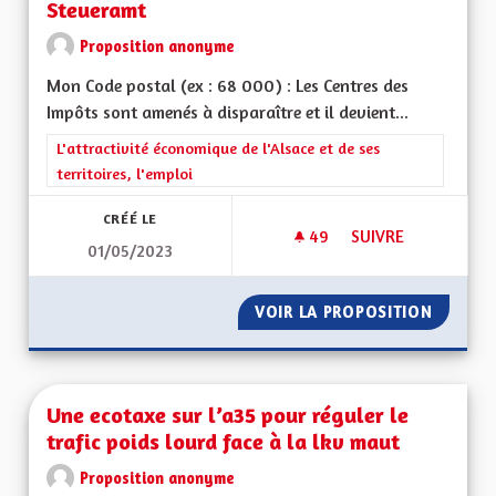
Steueramt
Proposition anonyme
Mon Code postal (ex : 68 000) : Les Centres des
Impôts sont amenés à disparaître et il devient...
Filtrer les résultats de la catégorie : L'attractivité économique 
L'attractivité économique de l'Alsace et de ses
territoires, l'emploi
CRÉÉ LE
49
49 ABONNÉS
SUIVRE
01/05/2023
CRÉER DES MAISON 
VOIR LA PROPOSITION
CRÉER 
Une ecotaxe sur l’a35 pour réguler le
trafic poids lourd face à la lkv maut
Proposition anonyme