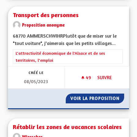
Transport des personnes
Proposition anonyme
68770 AMMERSCHWIHRPlutôt que de miser sur le
"tout voiture", j'aimerais que les petits villages...
Filtrer les résultats de la catégorie : L'attractivité économique 
L'attractivité économique de l'Alsace et de ses
territoires, l'emploi
CRÉÉ LE
49
49 ABONNÉS
SUIVRE
08/05/2023
TRANSPORT DES P
VOIR LA PROPOSITION
TRANSP
Rétablir les zones de vacances scolaires
Wierscher