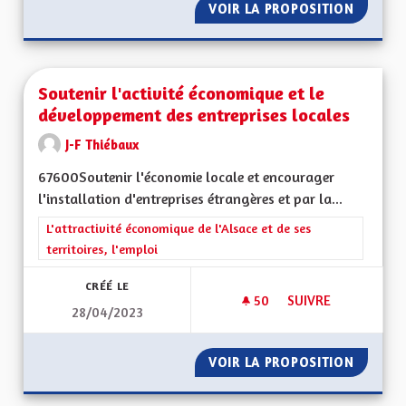
VOIR LA PROPOSITION
RETOUR
Soutenir l'activité économique et le
développement des entreprises locales
J-F Thiébaux
67600Soutenir l'économie locale et encourager
l'installation d'entreprises étrangères et par la...
Filtrer les résultats de la catégorie : L'attractivité économique 
L'attractivité économique de l'Alsace et de ses
territoires, l'emploi
CRÉÉ LE
50
50 ABONNÉS
SUIVRE
28/04/2023
SOUTENIR L'ACTIV
VOIR LA PROPOSITION
SOUTEN