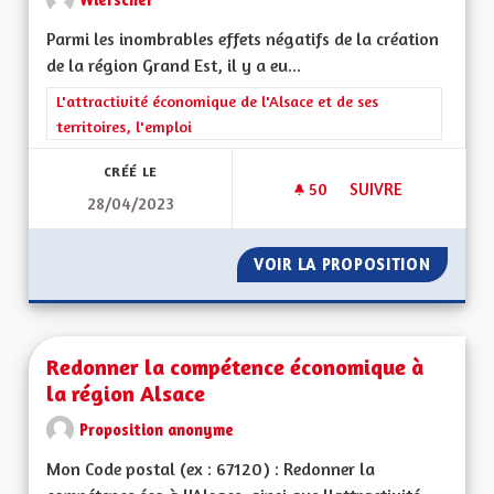
Parmi les inombrables effets négatifs de la création
de la région Grand Est, il y a eu...
Filtrer les résultats de la catégorie : L'attractivité économique 
L'attractivité économique de l'Alsace et de ses
territoires, l'emploi
CRÉÉ LE
50
50 ABONNÉS
SUIVRE
28/04/2023
RÉTABLIR LES ZONE
VOIR LA PROPOSITION
RÉTABL
Redonner la compétence économique à
la région Alsace
Proposition anonyme
Mon Code postal (ex : 67120) : Redonner la