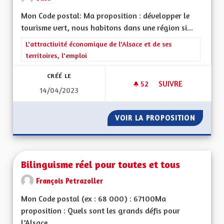
Mon Code postal: Ma proposition : développer le
tourisme vert, nous habitons dans une région si...
Filtrer les résultats de la catégorie : L'attractivité économique 
L'attractivité économique de l'Alsace et de ses
territoires, l'emploi
CRÉÉ LE
52
52 ABONNÉS
SUIVRE
14/04/2023
DÉVELOPPER LE TO
VOIR LA PROPOSITION
DÉVELO
Bilinguisme réel pour toutes et tous
François Petrazoller
Mon Code postal (ex : 68 000) : 67100Ma
proposition : Quels sont les grands défis pour
l’Alsace...