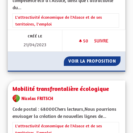
compétence éco à l'Alsace, ainsi que l'attractivité
du...
Filtrer les résultats de la catégorie : L'attractivité économique 
L'attractivité économique de l'Alsace et de ses
territoires, l'emploi
CRÉÉ LE
50
50 ABONNÉS
SUIVRE
21/04/2023
REDONNER LA COMP
VOIR LA PROPOSITION
REDONN
Mobilité transfrontalière écologique
Nicolas FRITSCH
Code postal : 68000Chers lecteurs,Nous pourrions
envisager la création de nouvelles lignes de...
Filtrer les résultats de la catégorie : L'attractivité économique 
L'attractivité économique de l'Alsace et de ses
territoires, l'emploi