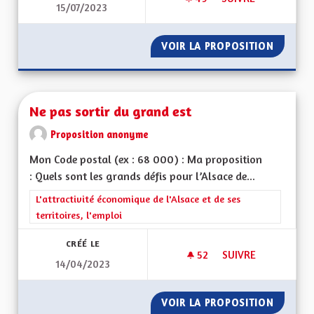
15/07/2023
REDYNAMISATION 
VOIR LA PROPOSITION
REDYNA
Ne pas sortir du grand est
Proposition anonyme
Mon Code postal (ex : 68 000) : Ma proposition
: Quels sont les grands défis pour l’Alsace de...
Filtrer les résultats de la catégorie : L'attractivité économique 
L'attractivité économique de l'Alsace et de ses
territoires, l'emploi
CRÉÉ LE
52
52 ABONNÉS
SUIVRE
14/04/2023
NE PAS SORTIR DU 
VOIR LA PROPOSITION
NE PAS