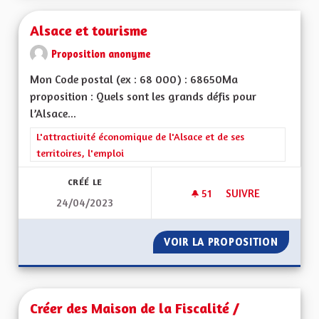
Alsace et tourisme
Proposition anonyme
Mon Code postal (ex : 68 000) : 68650Ma
proposition : Quels sont les grands défis pour
l’Alsace...
Filtrer les résultats de la catégorie : L'attractivité économique 
L'attractivité économique de l'Alsace et de ses
territoires, l'emploi
CRÉÉ LE
51
51 ABONNÉS
SUIVRE
24/04/2023
ALSACE ET TOURIS
VOIR LA PROPOSITION
ALSACE
Créer des Maison de la Fiscalité /