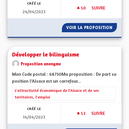
CRÉÉ LE
50
50 ABONNÉS
SUIVRE
24/04/2023
REVENU UNIVERSEL
VOIR LA PROPOSITION
REVENU
Développer le bilinguisme
Proposition anonyme
Mon Code postal : 68730Ma proposition : De part sa
position l'Alsace est un carrefour...
Filtrer les résultats de la catégorie : L'attractivité économique 
L'attractivité économique de l'Alsace et de ses
territoires, l'emploi
CRÉÉ LE
53
53 ABONNÉS
SUIVRE
14/04/2023
DÉVELOPPER LE BIL