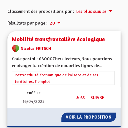
Classement des propositions par :
Les plus suivies
Résultats par page :
20
Mobilité transfrontalière écologique
Nicolas FRITSCH
Code postal : 68000Chers lecteurs,Nous pourrions
envisager la création de nouvelles lignes de...
Filtrer les résultats de la catégorie : L'attractivité économique 
L'attractivité économique de l'Alsace et de ses
territoires, l'emploi
CRÉÉ LE
63
63 ABONNÉS
SUIVRE
16/04/2023
MOBILITÉ TRANSFR
VOIR LA PROPOSITION
MOBILI