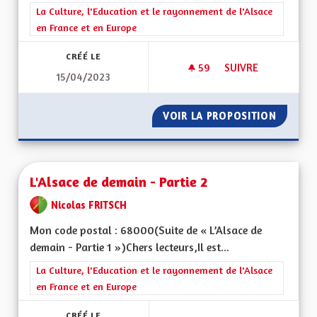
Filtrer les résultats de la catégorie : La Culture, l'Education e
La Culture, l'Education et le rayonnement de l'Alsace
en France et en Europe
CRÉÉ LE
59
59 ABONNÉS
SUIVRE
15/04/2023
L'ALSACE DE DEMAIN
VOIR LA PROPOSITION
L'ALSAC
L'Alsace de demain - Partie 2
Nicolas FRITSCH
Mon code postal : 68000(Suite de « L’Alsace de
demain - Partie 1 »)Chers lecteurs,Il est...
Filtrer les résultats de la catégorie : La Culture, l'Education e
La Culture, l'Education et le rayonnement de l'Alsace
en France et en Europe
CRÉÉ LE