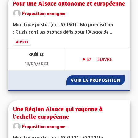
Pour une Alsace autonome et européenne
Proposition anonyme
Mon Code postal (ex : 67 150) : Ma proposition
: Quels sont les grands défis pour l’Alsace de...
Filtrer les résultats de la catégorie : Autres
Autres
CRÉÉ LE
57
57 ABONNÉS
SUIVRE
13/04/2023
POUR UNE ALSACE
VOIR LA PROPOSITION
POUR U
Une Région Alsace qui rayonne à
l'echelle européenne
Proposition anonyme
Mon Code postal (ex : 68 000) : 68220Ma