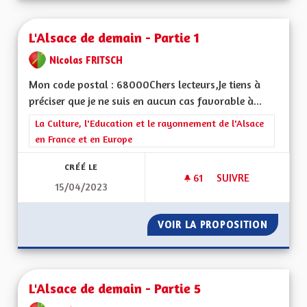
L'Alsace de demain - Partie 1
Nicolas FRITSCH
Mon code postal : 68000Chers lecteurs,Je tiens à
préciser que je ne suis en aucun cas favorable à...
Filtrer les résultats de la catégorie : La Culture, l'Education e
La Culture, l'Education et le rayonnement de l'Alsace
en France et en Europe
CRÉÉ LE
61
61 ABONNÉS
SUIVRE
15/04/2023
L'ALSACE DE DEMAIN
VOIR LA PROPOSITION
L'ALSAC
L'Alsace de demain - Partie 5