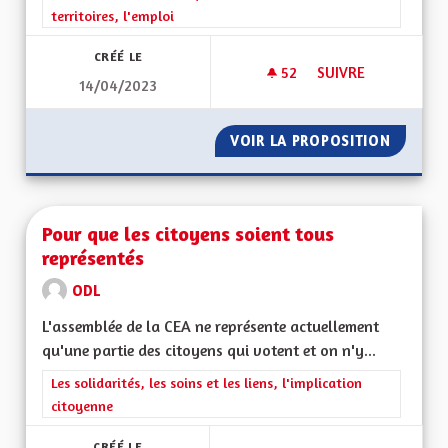
territoires, l'emploi
CRÉÉ LE
52
52 ABONNÉS
SUIVRE
14/04/2023
DÉVELOPPER LE TO
VOIR LA PROPOSITION
DÉVELO
Pour que les citoyens soient tous
représentés
ODL
L'assemblée de la CEA ne représente actuellement
qu'une partie des citoyens qui votent et on n'y...
Filtrer les résultats de la catégorie : Les solidarités, les soins e
Les solidarités, les soins et les liens, l'implication
citoyenne
CRÉÉ LE