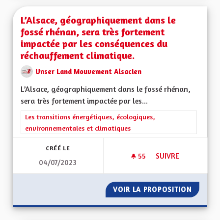
L’Alsace, géographiquement dans le
fossé rhénan, sera très fortement
impactée par les conséquences du
réchauffement climatique.
Unser Land Mouvement Alsacien
L’Alsace, géographiquement dans le fossé rhénan,
sera très fortement impactée par les...
Filtrer les résultats de la catégorie : Les transitions énergéti
Les transitions énergétiques, écologiques,
environnementales et climatiques
CRÉÉ LE
55
55 ABONNÉS
SUIVRE
04/07/2023
L’ALSACE, GÉOGRA
VOIR LA PROPOSITION
L’ALSA