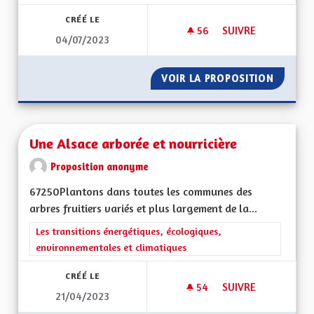
CRÉÉ LE
56
56 ABONNÉS
SUIVRE
04/07/2023
CRÉATION DE LA CO
VOIR LA PROPOSITION
CRÉATI
Une Alsace arborée et nourricière
Proposition anonyme
67250Plantons dans toutes les communes des
arbres fruitiers variés et plus largement de la...
Filtrer les résultats de la catégorie : Les transitions énergéti
Les transitions énergétiques, écologiques,
environnementales et climatiques
CRÉÉ LE
54
54 ABONNÉS
SUIVRE
21/04/2023
UNE ALSACE ARBOR