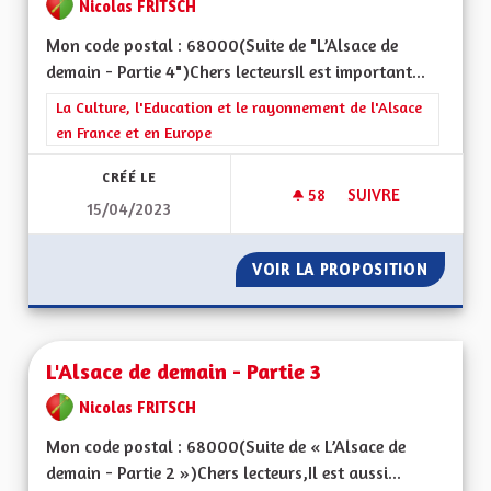
Nicolas FRITSCH
Mon code postal : 68000(Suite de "L’Alsace de
demain - Partie 4")Chers lecteursIl est important...
Filtrer les résultats de la catégorie : La Culture, l'Education e
La Culture, l'Education et le rayonnement de l'Alsace
en France et en Europe
CRÉÉ LE
58
58 ABONNÉS
SUIVRE
15/04/2023
L'ALSACE DE DEMAIN
VOIR LA PROPOSITION
L'ALSAC
L'Alsace de demain - Partie 3
Nicolas FRITSCH
Mon code postal : 68000(Suite de « L’Alsace de
demain - Partie 2 »)Chers lecteurs,Il est aussi...