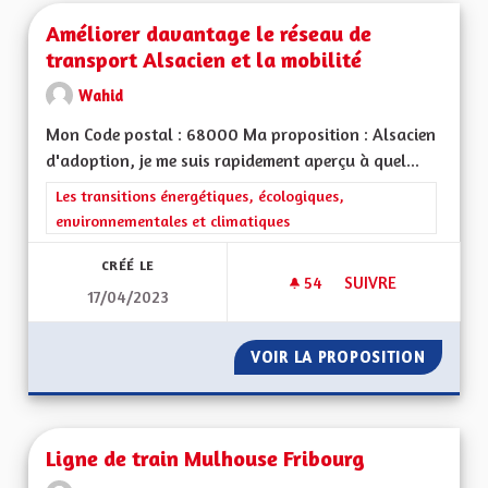
Améliorer davantage le réseau de
transport Alsacien et la mobilité
Wahid
Mon Code postal : 68000 Ma proposition : Alsacien
d'adoption, je me suis rapidement aperçu à quel...
Filtrer les résultats de la catégorie : Les transitions énergéti
Les transitions énergétiques, écologiques,
environnementales et climatiques
CRÉÉ LE
54
54 ABONNÉS
SUIVRE
17/04/2023
AMÉLIORER DAVANTA
VOIR LA PROPOSITION
AMÉLIO
Ligne de train Mulhouse Fribourg