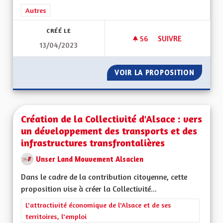
Filtrer les résultats de la catégorie : Autres
Autres
CRÉÉ LE
56
56 ABONNÉS
SUIVRE
13/04/2023
S'ENGAGER POUR L
VOIR LA PROPOSITION
S'ENGA
Création de la Collectivité d'Alsace : vers
un développement des transports et des
infrastructures transfrontalières
Unser Land Mouvement Alsacien
Dans le cadre de la contribution citoyenne, cette
proposition vise à créer la Collectivité...
Filtrer les résultats de la catégorie : L'attractivité économique 
L'attractivité économique de l'Alsace et de ses
territoires, l'emploi