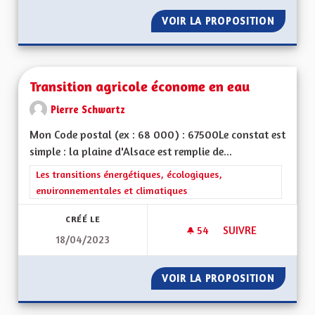
VOIR LA PROPOSITION
UNE AL
Transition agricole économe en eau
Pierre Schwartz
Mon Code postal (ex : 68 000) : 67500Le constat est
simple : la plaine d'Alsace est remplie de...
Filtrer les résultats de la catégorie : Les transitions énergéti
Les transitions énergétiques, écologiques,
environnementales et climatiques
CRÉÉ LE
54
54 ABONNÉS
SUIVRE
18/04/2023
TRANSITION AGRIC
VOIR LA PROPOSITION
TRANSI