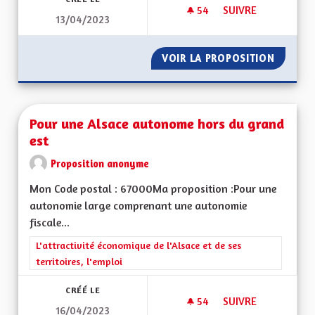
54
54 ABONNÉS
SUIVRE
13/04/2023
POUR QUE LES CIT
VOIR LA PROPOSITION
POUR Q
Pour une Alsace autonome hors du grand
est
Proposition anonyme
Mon Code postal : 67000Ma proposition :Pour une
autonomie large comprenant une autonomie
fiscale...
Filtrer les résultats de la catégorie : L'attractivité économique 
L'attractivité économique de l'Alsace et de ses
territoires, l'emploi
CRÉÉ LE
54
54 ABONNÉS
SUIVRE
16/04/2023
POUR UNE ALSACE