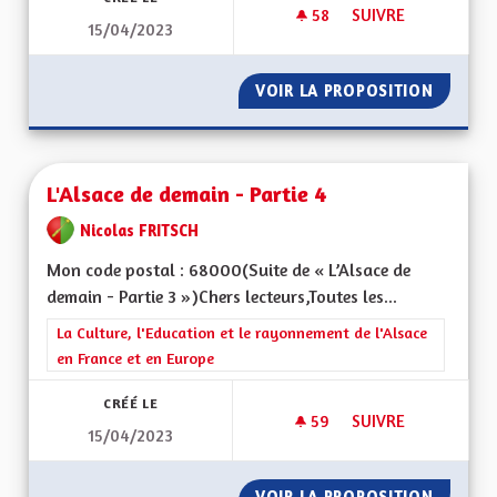
58
58 ABONNÉS
SUIVRE
15/04/2023
L'ALSACE DE DEMAIN
VOIR LA PROPOSITION
L'ALSAC
L'Alsace de demain - Partie 4
Nicolas FRITSCH
Mon code postal : 68000(Suite de « L’Alsace de
demain - Partie 3 »)Chers lecteurs,Toutes les...
Filtrer les résultats de la catégorie : La Culture, l'Education e
La Culture, l'Education et le rayonnement de l'Alsace
en France et en Europe
CRÉÉ LE
59
59 ABONNÉS
SUIVRE
15/04/2023
L'ALSACE DE DEMAIN
VOIR LA PROPOSITION
L'ALSAC