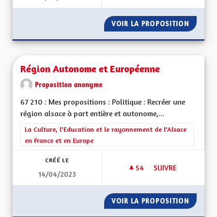
VOIR LA PROPOSITION
POUR U
Région Autonome et Européenne
Proposition anonyme
67 210 : Mes propositions : Politique : Recréer une
région alsace à part entière et autonome,...
Filtrer les résultats de la catégorie : La Culture, l'Education e
La Culture, l'Education et le rayonnement de l'Alsace
en France et en Europe
CRÉÉ LE
54
54 ABONNÉS
SUIVRE
14/04/2023
RÉGION AUTONOME
VOIR LA PROPOSITION
RÉGION