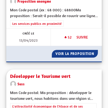
Proposition anonyme
Mon Code postal (ex : 68 000) : 68800Ma
proposition : Serait-il possible de rouvrir une ligne...
Filtrer les résultats de la catégorie : Les services publics en pro
Les services publics en proximité
CRÉÉ LE
52
52 ABONNÉS
SUIVRE
13/04/2023
LIGNE DE TRAIN M
VOIR LA PROPOSITION
LIGNE 
Développer le Tourisme vert
Suss
Mon Code postal: Ma proposition : développer le
tourisme vert, nous habitons dans une région si...
Filtrer les résultats de la catégorie : L'attractivité économique 
L'attractivité économique de l'Alsace et de ses