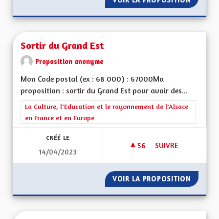
Sortir du Grand Est
Proposition anonyme
Mon Code postal (ex : 68 000) : 67000Ma
proposition : sortir du Grand Est pour avoir des...
Filtrer les résultats de la catégorie : La Culture, l'Education e
La Culture, l'Education et le rayonnement de l'Alsace
en France et en Europe
CRÉÉ LE
56
56 ABONNÉS
SUIVRE
14/04/2023
SORTIR DU GRAND 
VOIR LA PROPOSITION
SORTIR