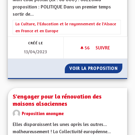
proposition : POLITIQUE Dans un premier temps
sortir de...
Filtrer les résultats de la catégorie : La Culture, l'Education e
La Culture, l'Education et le rayonnement de l'Alsace
en France et en Europe
CRÉÉ LE
56
56 ABONNÉS
SUIVRE
13/04/2023
UNE RÉGION ALSAC
VOIR LA PROPOSITION
UNE RÉ
S'engager pour la rénovation des
maisons alsaciennes
Proposition anonyme
Elles disparaissent les unes après les autres...
malheureusement ! La Collectivité européenne...