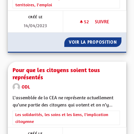
territoires, l'emploi
CRÉÉ LE
52
52 ABONNÉS
SUIVRE
14/04/2023
DÉVELOPPER LE TO
VOIR LA PROPOSITION
DÉVELO
Pour que les citoyens soient tous
représentés
ODL
L'assemblée de la CEA ne représente actuellement
qu'une partie des citoyens qui votent et on n'y...
Filtrer les résultats de la catégorie : Les solidarités, les soins e
Les solidarités, les soins et les liens, l'implication
citoyenne
CRÉÉ LE