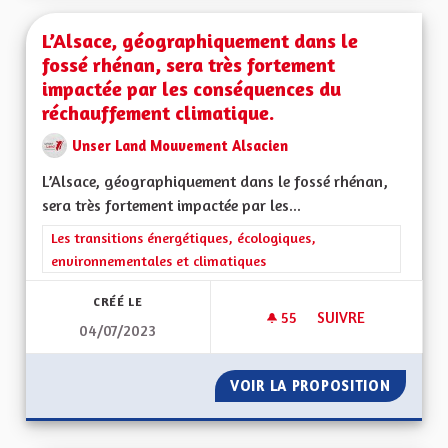
L’Alsace, géographiquement dans le
fossé rhénan, sera très fortement
impactée par les conséquences du
réchauffement climatique.
Unser Land Mouvement Alsacien
L’Alsace, géographiquement dans le fossé rhénan,
sera très fortement impactée par les...
Filtrer les résultats de la catégorie : Les transitions énergéti
Les transitions énergétiques, écologiques,
environnementales et climatiques
CRÉÉ LE
55
55 ABONNÉS
SUIVRE
04/07/2023
L’ALSACE, GÉOGRA
VOIR LA PROPOSITION
L’ALSA