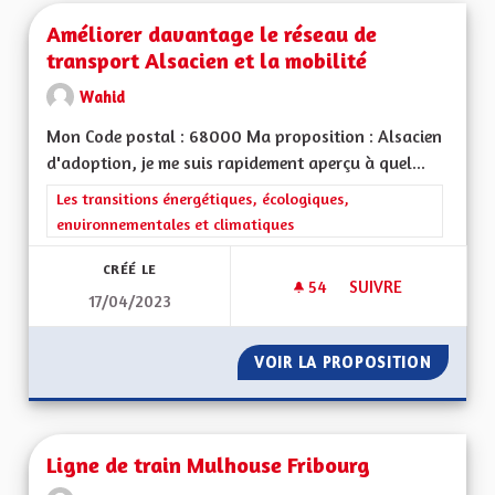
Améliorer davantage le réseau de
transport Alsacien et la mobilité
Wahid
Mon Code postal : 68000 Ma proposition : Alsacien
d'adoption, je me suis rapidement aperçu à quel...
Filtrer les résultats de la catégorie : Les transitions énergéti
Les transitions énergétiques, écologiques,
environnementales et climatiques
CRÉÉ LE
54
54 ABONNÉS
SUIVRE
17/04/2023
AMÉLIORER DAVANTA
VOIR LA PROPOSITION
AMÉLIO
Ligne de train Mulhouse Fribourg