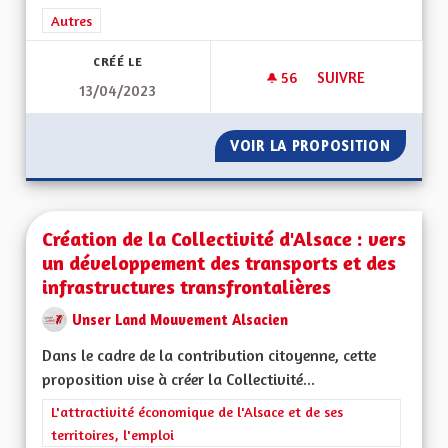
Filtrer les résultats de la catégorie : Autres
Autres
CRÉÉ LE
56
56 ABONNÉS
SUIVRE
13/04/2023
S'ENGAGER POUR L
VOIR LA PROPOSITION
S'ENGA
Création de la Collectivité d'Alsace : vers
un développement des transports et des
infrastructures transfrontalières
Unser Land Mouvement Alsacien
Dans le cadre de la contribution citoyenne, cette
proposition vise à créer la Collectivité...
Filtrer les résultats de la catégorie : L'attractivité économique 
L'attractivité économique de l'Alsace et de ses
territoires, l'emploi