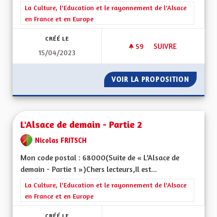
Filtrer les résultats de la catégorie : La Culture, l'Education e
La Culture, l'Education et le rayonnement de l'Alsace
en France et en Europe
CRÉÉ LE
59
59 ABONNÉS
SUIVRE
15/04/2023
L'ALSACE DE DEMAIN
VOIR LA PROPOSITION
L'ALSAC
L'Alsace de demain - Partie 2
Nicolas FRITSCH
Mon code postal : 68000(Suite de « L’Alsace de
demain - Partie 1 »)Chers lecteurs,Il est...
Filtrer les résultats de la catégorie : La Culture, l'Education e
La Culture, l'Education et le rayonnement de l'Alsace
en France et en Europe
CRÉÉ LE