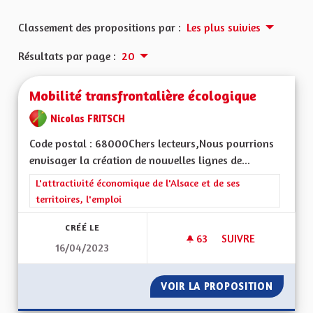
Classement des propositions par :
Les plus suivies
Résultats par page :
20
Mobilité transfrontalière écologique
Nicolas FRITSCH
Code postal : 68000Chers lecteurs,Nous pourrions
envisager la création de nouvelles lignes de...
Filtrer les résultats de la catégorie : L'attractivité économique 
L'attractivité économique de l'Alsace et de ses
territoires, l'emploi
CRÉÉ LE
63
63 ABONNÉS
SUIVRE
16/04/2023
MOBILITÉ TRANSFR
VOIR LA PROPOSITION
MOBILI