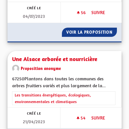
CRÉÉ LE
56
56 ABONNÉS
SUIVRE
04/07/2023
CRÉATION DE LA CO
VOIR LA PROPOSITION
CRÉATI
Une Alsace arborée et nourricière
Proposition anonyme
67250Plantons dans toutes les communes des
arbres fruitiers variés et plus largement de la...
Filtrer les résultats de la catégorie : Les transitions énergéti
Les transitions énergétiques, écologiques,
environnementales et climatiques
CRÉÉ LE
54
54 ABONNÉS
SUIVRE
21/04/2023
UNE ALSACE ARBOR