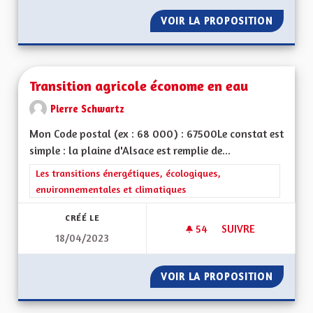
VOIR LA PROPOSITION
UNE AL
Transition agricole économe en eau
Pierre Schwartz
Mon Code postal (ex : 68 000) : 67500Le constat est
simple : la plaine d'Alsace est remplie de...
Filtrer les résultats de la catégorie : Les transitions énergéti
Les transitions énergétiques, écologiques,
environnementales et climatiques
CRÉÉ LE
54
54 ABONNÉS
SUIVRE
18/04/2023
TRANSITION AGRIC
VOIR LA PROPOSITION
TRANSI