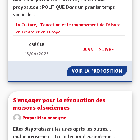
proposition : POLITIQUE Dans un premier temps
sortir de...
Filtrer les résultats de la catégorie : La Culture, l'Education e
La Culture, l'Education et le rayonnement de l'Alsace
en France et en Europe
CRÉÉ LE
56
56 ABONNÉS
SUIVRE
13/04/2023
UNE RÉGION ALSAC
VOIR LA PROPOSITION
UNE RÉ
S'engager pour la rénovation des
maisons alsaciennes
Proposition anonyme
Elles disparaissent les unes après les autres...
malheureusement ! La Collectivité européenne...