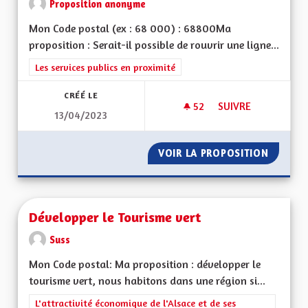
Proposition anonyme
Mon Code postal (ex : 68 000) : 68800Ma
proposition : Serait-il possible de rouvrir une ligne...
Filtrer les résultats de la catégorie : Les services publics en pro
Les services publics en proximité
CRÉÉ LE
52
52 ABONNÉS
SUIVRE
13/04/2023
LIGNE DE TRAIN M
VOIR LA PROPOSITION
LIGNE 
Développer le Tourisme vert
Suss
Mon Code postal: Ma proposition : développer le
tourisme vert, nous habitons dans une région si...
Filtrer les résultats de la catégorie : L'attractivité économique 
L'attractivité économique de l'Alsace et de ses