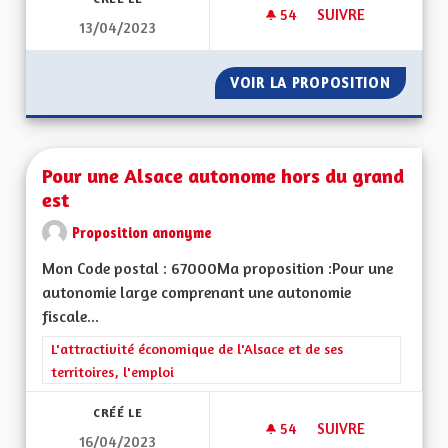
54
54 ABONNÉS
SUIVRE
13/04/2023
POUR QUE LES CIT
VOIR LA PROPOSITION
POUR Q
Pour une Alsace autonome hors du grand
est
Proposition anonyme
Mon Code postal : 67000Ma proposition :Pour une
autonomie large comprenant une autonomie
fiscale...
Filtrer les résultats de la catégorie : L'attractivité économique 
L'attractivité économique de l'Alsace et de ses
territoires, l'emploi
CRÉÉ LE
54
54 ABONNÉS
SUIVRE
16/04/2023
POUR UNE ALSACE