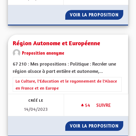
VOIR LA PROPOSITION
POUR U
Région Autonome et Européenne
Proposition anonyme
67 210 : Mes propositions : Politique : Recréer une
région alsace à part entière et autonome,...
Filtrer les résultats de la catégorie : La Culture, l'Education e
La Culture, l'Education et le rayonnement de l'Alsace
en France et en Europe
CRÉÉ LE
54
54 ABONNÉS
SUIVRE
14/04/2023
RÉGION AUTONOME
VOIR LA PROPOSITION
RÉGION