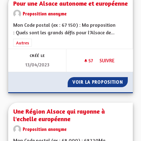
Pour une Alsace autonome et européenne
Proposition anonyme
Mon Code postal (ex : 67 150) : Ma proposition
: Quels sont les grands défis pour l’Alsace de...
Filtrer les résultats de la catégorie : Autres
Autres
CRÉÉ LE
57
57 ABONNÉS
SUIVRE
13/04/2023
POUR UNE ALSACE
VOIR LA PROPOSITION
POUR U
Une Région Alsace qui rayonne à
l'echelle européenne
Proposition anonyme
Mon Code postal (ex : 68 000) : 68220Ma