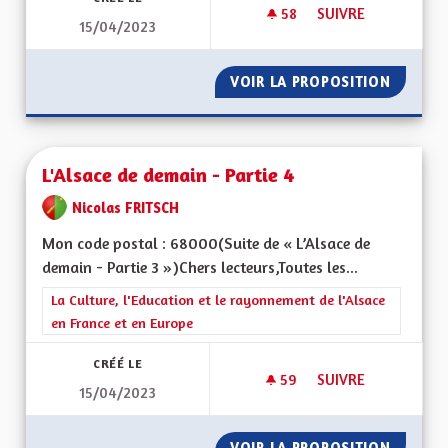
58
58 ABONNÉS
SUIVRE
15/04/2023
L'ALSACE DE DEMAIN
VOIR LA PROPOSITION
L'ALSAC
L'Alsace de demain - Partie 4
Nicolas FRITSCH
Mon code postal : 68000(Suite de « L’Alsace de
demain - Partie 3 »)Chers lecteurs,Toutes les...
Filtrer les résultats de la catégorie : La Culture, l'Education e
La Culture, l'Education et le rayonnement de l'Alsace
en France et en Europe
CRÉÉ LE
59
59 ABONNÉS
SUIVRE
15/04/2023
L'ALSACE DE DEMAIN
VOIR LA PROPOSITION
L'ALSAC