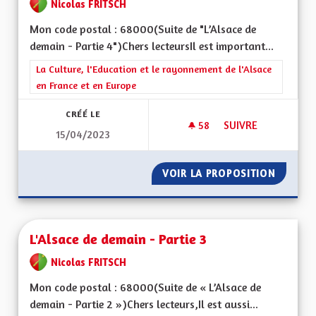
Nicolas FRITSCH
Mon code postal : 68000(Suite de "L’Alsace de
demain - Partie 4")Chers lecteursIl est important...
Filtrer les résultats de la catégorie : La Culture, l'Education e
La Culture, l'Education et le rayonnement de l'Alsace
en France et en Europe
CRÉÉ LE
58
58 ABONNÉS
SUIVRE
15/04/2023
L'ALSACE DE DEMAIN
VOIR LA PROPOSITION
L'ALSAC
L'Alsace de demain - Partie 3
Nicolas FRITSCH
Mon code postal : 68000(Suite de « L’Alsace de
demain - Partie 2 »)Chers lecteurs,Il est aussi...