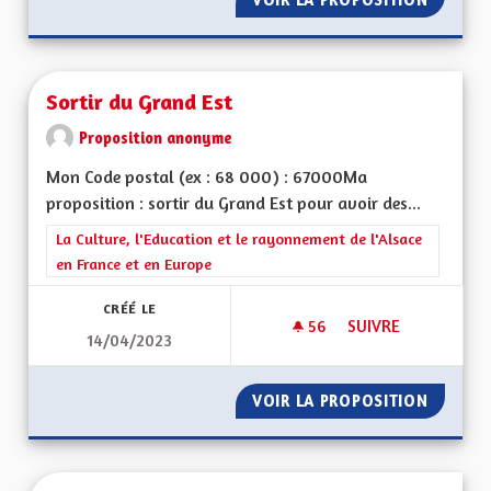
Sortir du Grand Est
Proposition anonyme
Mon Code postal (ex : 68 000) : 67000Ma
proposition : sortir du Grand Est pour avoir des...
Filtrer les résultats de la catégorie : La Culture, l'Education e
La Culture, l'Education et le rayonnement de l'Alsace
en France et en Europe
CRÉÉ LE
56
56 ABONNÉS
SUIVRE
14/04/2023
SORTIR DU GRAND 
VOIR LA PROPOSITION
SORTIR