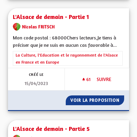
L'Alsace de demain - Partie 1
Nicolas FRITSCH
Mon code postal : 68000Chers lecteurs,Je tiens à
préciser que je ne suis en aucun cas favorable à...
Filtrer les résultats de la catégorie : La Culture, l'Education e
La Culture, l'Education et le rayonnement de l'Alsace
en France et en Europe
CRÉÉ LE
61
61 ABONNÉS
SUIVRE
15/04/2023
L'ALSACE DE DEMAIN
VOIR LA PROPOSITION
L'ALSAC
L'Alsace de demain - Partie 5