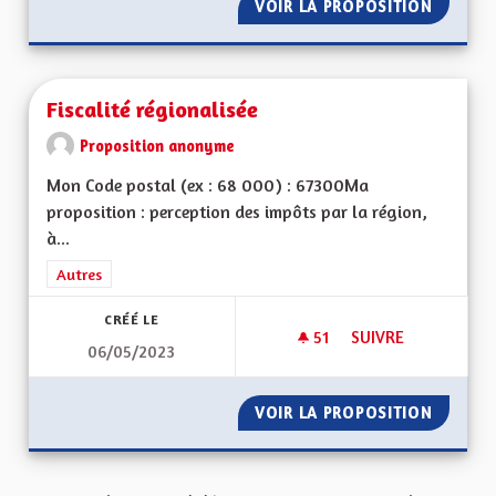
VOIR LA PROPOSITION
AUTORO
Fiscalité régionalisée
Proposition anonyme
Mon Code postal (ex : 68 000) : 67300Ma
proposition : perception des impôts par la région,
à...
Filtrer les résultats de la catégorie : Autres
Autres
CRÉÉ LE
51
51 ABONNÉS
SUIVRE
06/05/2023
FISCALITÉ RÉGIONA
VOIR LA PROPOSITION
FISCALI