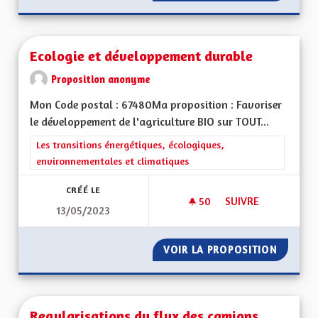
Ecologie et développement durable
Proposition anonyme
Mon Code postal : 67480Ma proposition : Favoriser
le développement de l'agriculture BIO sur TOUT...
Filtrer les résultats de la catégorie : Les transitions énergéti
Les transitions énergétiques, écologiques,
environnementales et climatiques
CRÉÉ LE
50
50 ABONNÉS
SUIVRE
13/05/2023
ECOLOGIE ET DÉVE
VOIR LA PROPOSITION
ECOLOG
Regularisations du flux des camions