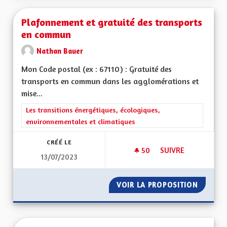
Plafonnement et gratuité des transports
en commun
Nathan Bauer
Mon Code postal (ex : 67110) : Gratuité des
transports en commun dans les agglomérations et
mise...
Filtrer les résultats de la catégorie : Les transitions énergéti
Les transitions énergétiques, écologiques,
environnementales et climatiques
CRÉÉ LE
50
50 ABONNÉS
SUIVRE
13/07/2023
PLAFONNEMENT ET 
VOIR LA PROPOSITION
PLAFON