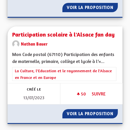
VOIR LA PROPOSITION
TOTALE
Participation scolaire à l'Alsace fan day
Nathan Bauer
Mon Code postal (67110) Participation des enfants
de maternelle, primaire, collège et lycée à l’«...
Filtrer les résultats de la catégorie : La Culture, l'Education e
La Culture, l'Education et le rayonnement de l'Alsace
en France et en Europe
CRÉÉ LE
50
50 ABONNÉS
SUIVRE
13/07/2023
PARTICIPATION SCOL
VOIR LA PROPOSITION
PARTICI