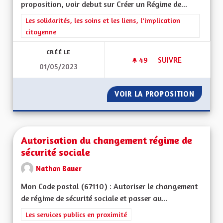
proposition, voir debut sur Créer un Régime de...
Filtrer les résultats de la catégorie : Les solidarités, les soins e
Les solidarités, les soins et les liens, l'implication
citoyenne
CRÉÉ LE
49
49 ABONNÉS
SUIVRE
01/05/2023
CRÉER UN RÉGIME D
VOIR LA PROPOSITION
CRÉER U
Autorisation du changement régime de
sécurité sociale
Nathan Bauer
Mon Code postal (67110) : Autoriser le changement
de régime de sécurité sociale et passer au...
Filtrer les résultats de la catégorie : Les services publics en pro
Les services publics en proximité