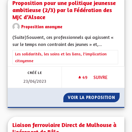
Proposition pour une politique jeunesse
ambitieuse (2/3) par la Fédération des
MJC d’Alsace
Proposition anonyme
(Suite)Souvent, ces professionnels qui agissent «
sur le temps non contraint des jeunes » et,...
Filtrer les résultats de la catégorie : Les solidarités, les soins e
Les solidarités, les soins et les liens, l'implication
citoyenne
CRÉÉ LE
49
49 ABONNÉS
SUIVRE
23/06/2023
PROPOSITION POUR 
VOIR LA PROPOSITION
PROPOS
Liaison ferroviaire Direct de Mulhouse à
l'aéroport de Bâle