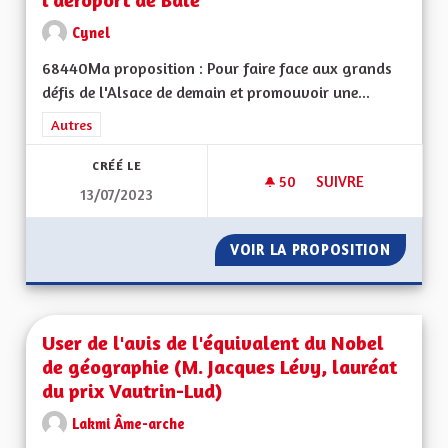
Cynel
68440Ma proposition : Pour faire face aux grands
défis de l'Alsace de demain et promouvoir une...
Filtrer les résultats de la catégorie : Autres
Autres
CRÉÉ LE
50
50 ABONNÉS
SUIVRE
13/07/2023
LIAISON FERROVIAI
VOIR LA PROPOSITION
LIAISO
User de l'avis de l'équivalent du Nobel
de géographie (M. Jacques Lévy, lauréat
du prix Vautrin-Lud)
Lakmi Âme-arche