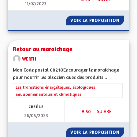
11/07/2023
UNE ALSACE OÙ L'
VOIR LA PROPOSITION
UNE AL
Retour au maraichage
WERTH
Mon Code postal 68210Encourager le maraichage
pour nourrir les alsacien avec des produits...
Filtrer les résultats de la catégorie : Les transitions énergéti
Les transitions énergétiques, écologiques,
environnementales et climatiques
CRÉÉ LE
50
50 ABONNÉS
SUIVRE
26/05/2023
RETOUR AU MARAI
VOIR LA PROPOSITION
RETOUR