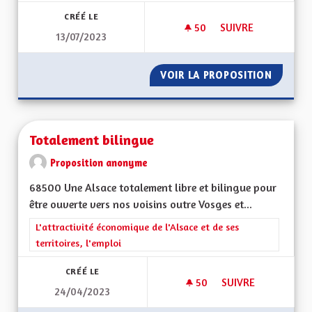
CRÉÉ LE
50
50 ABONNÉS
SUIVRE
13/07/2023
AUTORISATION DU 
VOIR LA PROPOSITION
AUTORI
Totalement bilingue
Proposition anonyme
68500 Une Alsace totalement libre et bilingue pour
être ouverte vers nos voisins outre Vosges et...
Filtrer les résultats de la catégorie : L'attractivité économique 
L'attractivité économique de l'Alsace et de ses
territoires, l'emploi
CRÉÉ LE
50
50 ABONNÉS
SUIVRE
24/04/2023
TOTALEMENT BILIN