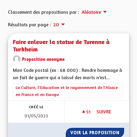
Classement des propositions par :
Aléatoire
Résultats par page :
20
Faire enlever la statue de Turenne à
Turkheim
Proposition anonyme
Mon Code postal (ex : 68 000) : Rendre hommage à
un fait de guerre qui a laissé des morts n’est...
Filtrer les résultats de la catégorie : La Culture, l'Education e
La Culture, l'Education et le rayonnement de l'Alsace
en France et en Europe
CRÉÉ LE
51
51 ABONNÉS
SUIVRE
01/05/2023
FAIRE ENLEVER LA 
VOIR LA PROPOSITION
FAIRE 