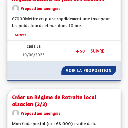
Proposition anonyme
67000Mettre en place rapdidement une taxe pour
les poids lourds et pas dans 10 ans
Filtrer les résultats de la catégorie : Autres
Autres
CRÉÉ LE
50
50 ABONNÉS
SUIVRE
19/06/2023
REGULARISATIONS 
VOIR LA PROPOSITION
REGULA
Créer un Régime de Retraite local
alsacien (2/2)
Proposition anonyme
Mon Code postal (ex : 68 000) : suite de la