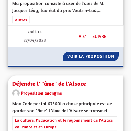
Ma proposition consiste à user de l’avis de M.
Jacques Lévy, lauréat du prix Vautrin-Lud,...
Filtrer les résultats de la catégorie : Autres
Autres
CRÉÉ LE
51
51 ABONNÉS
SUIVRE
27/04/2023
USER DE L'AVIS DE
VOIR LA PROPOSITION
USER DE
Défendre l' "âme" de l'Alsace
Proposition anonyme
Mon Code postal 67360La chose principale est de
garder son "âme". L'âme de l'Alsace se transmet...
Filtrer les résultats de la catégorie : La Culture, l'Education e
La Culture, l'Education et le rayonnement de l'Alsace
en France et en Europe