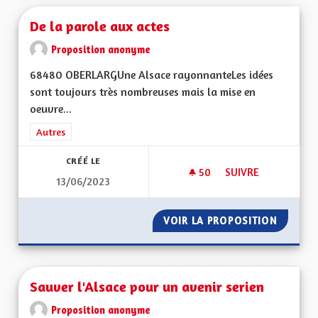
De la parole aux actes
Proposition anonyme
68480 OBERLARGUne Alsace rayonnanteLes idées
sont toujours très nombreuses mais la mise en
oeuvre...
Filtrer les résultats de la catégorie : Autres
Autres
CRÉÉ LE
50
50 ABONNÉS
SUIVRE
13/06/2023
DE LA PAROLE AUX 
VOIR LA PROPOSITION
DE LA 
Sauver l'Alsace pour un avenir serien
Proposition anonyme