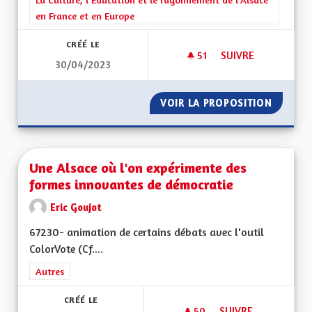
en France et en Europe
CRÉÉ LE
51
51 ABONNÉS
SUIVRE
30/04/2023
ROTT UN WISS / RO
VOIR LA PROPOSITION
ROTT U
Une Alsace où l'on expérimente des
formes innovantes de démocratie
Eric Goujot
67230- animation de certains débats avec l'outil
ColorVote (Cf....
Filtrer les résultats de la catégorie : Autres
Autres
CRÉÉ LE
50
50 ABONNÉS
SUIVRE