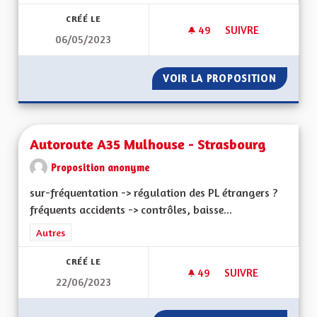
CRÉÉ LE
49
49 ABONNÉS
SUIVRE
06/05/2023
DÉFENDRE L' "ÂME" 
VOIR LA PROPOSITION
DÉFENDR
Autoroute A35 Mulhouse - Strasbourg
Proposition anonyme
sur-fréquentation -> régulation des PL étrangers ?
fréquents accidents -> contrôles, baisse...
Filtrer les résultats de la catégorie : Autres
Autres
CRÉÉ LE
49
49 ABONNÉS
SUIVRE
22/06/2023
AUTOROUTE A35 M