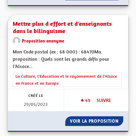
Mettre plus d effort et d'enseignants
dans le bilinguisme
Proposition anonyme
Mon Code postal (ex : 68 000) : 68470Ma
proposition : Quels sont les grands défis pour
l’Alsace...
Filtrer les résultats de la catégorie : La Culture, l'Education e
La Culture, l'Education et le rayonnement de l'Alsace
en France et en Europe
CRÉÉ LE
49
49 ABONNÉS
SUIVRE
29/05/2023
METTRE PLUS D EFF
VOIR LA PROPOSITION
METTRE