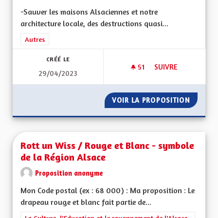
-Sauver les maisons Alsaciennes et notre
architecture locale, des destructions quasi...
Filtrer les résultats de la catégorie : Autres
Autres
CRÉÉ LE
51
51 ABONNÉS
SUIVRE
29/04/2023
SAUVER L'ALSACE P
VOIR LA PROPOSITION
SAUVER
Rott un Wiss / Rouge et Blanc - symbole
de la Région Alsace
Proposition anonyme
Mon Code postal (ex : 68 000) : Ma proposition : Le
drapeau rouge et blanc fait partie de...
Filtrer les résultats de la catégorie : La Culture, l'Education e
La Culture, l'Education et le rayonnement de l'Alsace