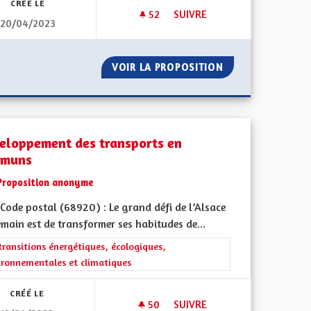
CRÉÉ LE
52
52 ABONNÉS
SUIVRE
20/04/2023
CIENNE
VERS UNE AUTONOMIE COMP
CRATIE ALSACIENNE
VOIR LA PROPOSITION
VERS UNE AUTO
eloppement des transports en
muns
Proposition anonyme
Code postal (68920) : Le grand défi de l’Alsace
main est de transformer ses habitudes de...
ment de l'Alsace en France et en Europe
rer les résultats de la catégorie : Les transitions énergétiques, écolog
transitions énergétiques, écologiques,
ironnementales et climatiques
CRÉÉ LE
50
50 ABONNÉS
SUIVRE