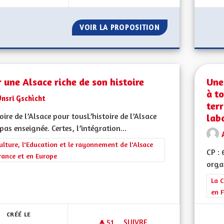
VOIR LA PROPOSITION
RÉDUCTION DES 
 une Alsace riche de son histoire
Une 
à t
nsri Gschìcht
terr
toire de l’Alsace pour tousL’histoire de l’Alsace
labo
 pas enseignée. Certes, l’intégration...
rer les résultats de la catégorie : La Culture, l'Education et le rayonne
ulture, l'Education et le rayonnement de l'Alsace
CP :
rance et en Europe
organ
Filt
La C
en F
CRÉÉ LE
51
51 ABONNÉS
SUIVRE