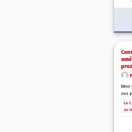
Con
amél
prod
Mon C
nos p
Filt
La C
en F