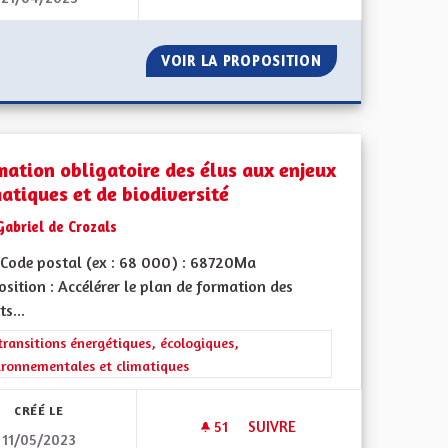
RE PATRIMOINE ET AMÉLIORONS LES TRANSPORTS ET LA PRO
VOIR LA PROPOSITION
PRISE EN CHARG
mation obligatoire des élus aux enjeux
matiques et de biodiversité
Gabriel de Crozals
Code postal (ex : 68 000) : 68720Ma
sition : Accélérer le plan de formation des
s...
rer les résultats de la catégorie : Les transitions énergétiques, écolog
transitions énergétiques, écologiques,
ironnementales et climatiques
CRÉÉ LE
51
51 ABONNÉS
SUIVRE
11/05/2023
BLIQUES EN RÉDUISANT LE NOMBRE DE NOS REPRÉSENTANTS
FORMATION OBLIGATOIRE DES 