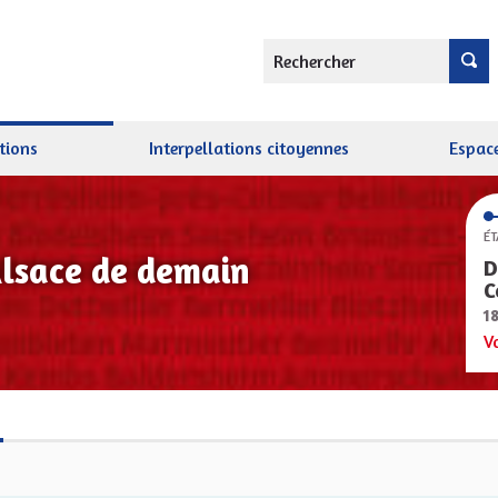
Rechercher
tions
Interpellations citoyennes
Espace
ÉT
Alsace de demain
D
C
1
V