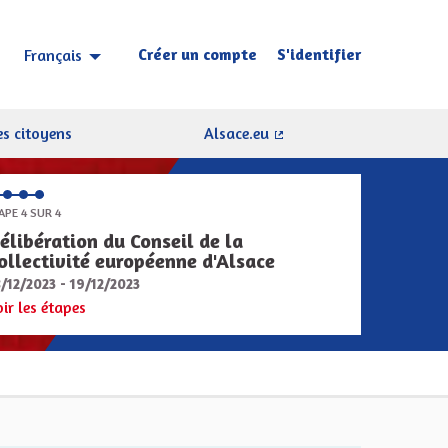
Créer un compte
S'identifier
Français
Choisir la langue
Sprache wählen
s citoyens
Alsace.eu
(Lien externe)
APE 4 SUR 4
élibération du Conseil de la
ollectivité européenne d'Alsace
8/12/2023 - 19/12/2023
oir les étapes