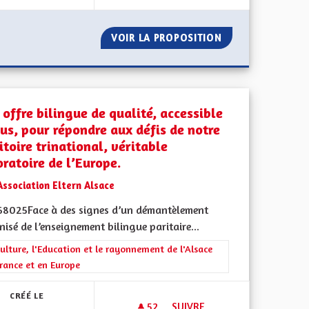
DÉPENSES PUBLIQUES EN RÉDUISANT LE NOMBRE DE NOS REP
VOIR LA PROPOSITION
FORMATION OBLIG
offre bilingue de qualité, accessible
ous, pour répondre aux défis de notre
itoire trinational, véritable
ratoire de l’Europe.
Association Eltern Alsace
ment de l'Alsace en France et en Europe
 68025Face à des signes d’un démantèlement
isé de l’enseignement bilingue paritaire...
rer les résultats de la catégorie : La Culture, l'Education et le rayonne
ulture, l'Education et le rayonnement de l'Alsace
rance et en Europe
CRÉÉ LE
52
52 ABONNÉS
SUIVRE