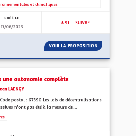
ironnementales et climatiques
CRÉÉ LE
51
51 ABONNÉS
SUIVRE
17/06/2023
ENCADRER LE RER DE STRAS
GÈNE VERT
VOIR LA PROPOSITION
ENCADRER LE RE
s une autonomie complète
Jean LAENGY
ode postal : 67390 Les lois de décentralisations
ssives n'ont pas été à la mesure du...
l'implication citoyenne
rer les résultats de la catégorie : Autres
res