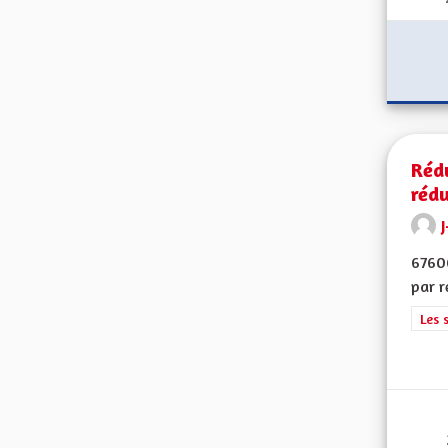
Réd
rédu
J
67600
par r
Filt
Les 