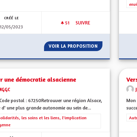
env
CRÉÉ LE
51
51 ABONNÉS
SUIVRE
12/05/2023
FILIÈRE D'HYDROGÈNE VERT
VOIR LA PROPOSITION
FILIÈRE D'HYDRO
r une démocratie alsacienne
Ver
MGGC
ode postal : 67250Retrouver une région Alsace,
Mon C
 d' une plus grande autonomie au sein de...
succe
rer les résultats de la catégorie : Les solidarités, les soins et les liens, 
solidarités, les soins et les liens, l'implication
Filt
Aut
yenne