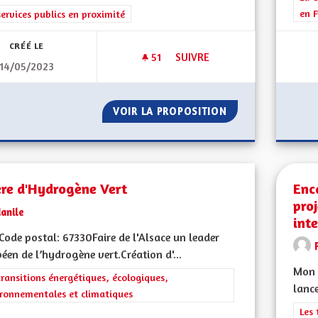
en F
rer les résultats de la catégorie : Les services publics en proximité
services publics en proximité
CRÉÉ LE
51
51 ABONNÉS
SUIVRE
14/05/2023
TRANSPORTS EN COMMUN : DES
VOIR LA PROPOSITION
TRANSPORTS EN C
ère d'Hydrogène Vert
Enc
pro
anile
int
ode postal: 67330Faire de l'Alsace un leader
éen de l’hydrogène vert.Création d'...
Mon 
rer les résultats de la catégorie : Les transitions énergétiques, écolog
transitions énergétiques, écologiques,
lanc
ronnementales et climatiques
Filt
Les 