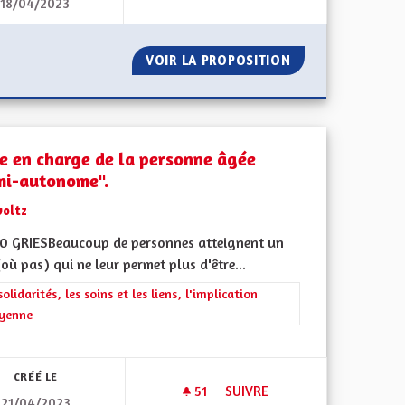
18/04/2023
DÉVELOPPEMENT DES TRANS
R
VOIR LA PROPOSITION
DÉVELOPPEMENT
se en charge de la personne âgée
mi-autonome".
voltz
0 GRIESBeaucoup de personnes atteignent un
où pas) qui ne leur permet plus d'être...
rer les résultats de la catégorie : Les solidarités, les soins et les liens, 
solidarités, les soins et les liens, l'implication
oyenne
ment de l'Alsace en France et en Europe
CRÉÉ LE
51
51 ABONNÉS
SUIVRE
21/04/2023
INE ET AMÉLIORONS LES TRANSPORTS ET LA PRODUCTION LOCALE