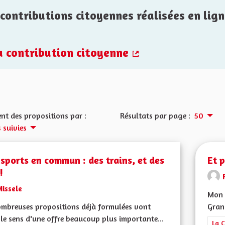
contributions citoyennes réalisées en lign
la contribution citoyenne
(Lien externe)
nt des propositions par :
Résultats par page :
50
 suivies
sports en commun : des trains, et des
Et 
!
Missele
Mon 
mbreuses propositions déjà formulées vont
Grand
le sens d'une offre beaucoup plus importante...
Filt
La C