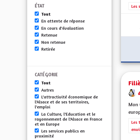
ÉTAT
Filt
Les 
Tout
En attente de réponse
En cours d'évaluation
Retenue
Non retenue
Retirée
CATÉGORIE
Fili
Tout
Autres
d
L'attractivité économique de
l'Alsace et de ses territoires,
Mon C
l'emploi
europ
La Culture, l'Education et le
rayonnement de l'Alsace en France
Filt
Les 
et en Europe
envi
Les services publics en
proximité