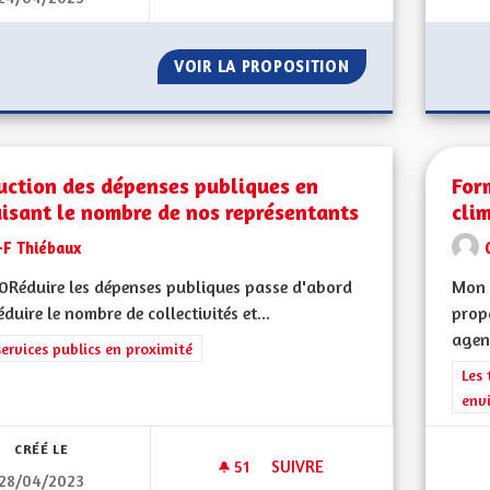
VOIR LA PROPOSITION
CONSERVONS NOT
uction des dépenses publiques en
For
isant le nombre de nos représentants
cli
-F Thiébaux
Réduire les dépenses publiques passe d'abord
Mon 
éduire le nombre de collectivités et...
propo
agent
rer les résultats de la catégorie : Les services publics en proximité
services publics en proximité
Filt
Les 
env
CRÉÉ LE
51
51 ABONNÉS
SUIVRE
28/04/2023
RÉDUCTION DES DÉPENSES PU