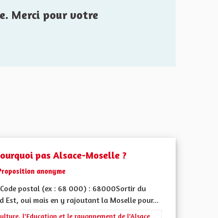
e. Merci pour votre
pourquoi pas Alsace-Moselle ?
Proposition anonyme
Code postal (ex : 68 000) : 68000Sortir du
 Est, oui mais en y rajoutant la Moselle pour...
rer les résultats de la catégorie : La Culture, l'Education et le rayonne
ulture, l'Education et le rayonnement de l'Alsace