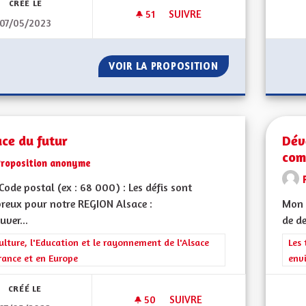
CRÉÉ LE
51
51 ABONNÉS
SUIVRE
07/05/2023
CRÉER UNE DÉMOCRATIE ALSA
VOIR LA PROPOSITION
CRÉER UNE DÉMO
ce du futur
Dév
com
Proposition anonyme
ode postal (ex : 68 000) : Les défis sont
reux pour notre REGION Alsace :
Mon 
uver...
de de
rer les résultats de la catégorie : La Culture, l'Education et le rayonne
ulture, l'Education et le rayonnement de l'Alsace
Filt
Les 
rance et en Europe
env
CRÉÉ LE
50
50 ABONNÉS
SUIVRE