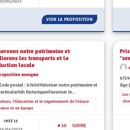
07/05/2023
ALSACE DU FUTUR
VOIR LA PROPOSITION
ALSACE DU FUTU
servons notre patrimoine et
Pri
iorons les transports et la
"se
uction locale
Proposition anonyme
6724
ode postal : 67600Valoriser notre patrimoine et
âge (
articularités historiquesFavoriser le...
Filt
Les 
cit
rer les résultats de la catégorie : La Culture, l'Education et le rayonne
ulture, l'Education et le rayonnement de l'Alsace
rance et en Europe
CRÉÉ LE
50
50 ABONNÉS
SUIVRE
24/04/2023
CONSERVONS NOTRE PATRIMO