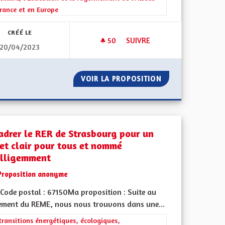
rance et en Europe
CRÉÉ LE
50
50 ABONNÉS
SUIVRE
20/04/2023
 TRAINS, ET DES BUS !
ET POURQUOI PAS ALSACE-MO
OMMUN : DES TRAINS, ET DES BUS !
VOIR LA PROPOSITION
ET POURQUOI PA
adrer le RER de Strasbourg pour un
jet clair pour tous et nommé
elligemment
Proposition anonyme
Code postal : 67150Ma proposition : Suite au
iques, environnementales et climatiques
ement du REME, nous nous trouvons dans une...
rer les résultats de la catégorie : Les transitions énergétiques, écolog
transitions énergétiques, écologiques,