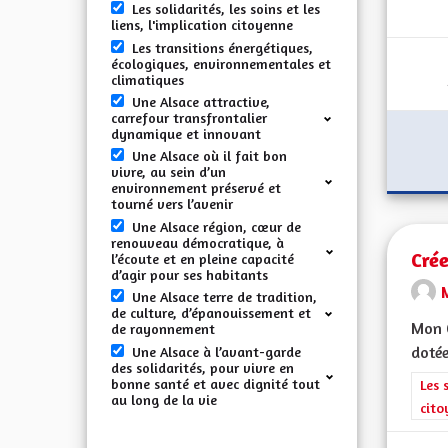
Les solidarités, les soins et les
liens, l'implication citoyenne
Les transitions énergétiques,
écologiques, environnementales et
climatiques
Une Alsace attractive,
carrefour transfrontalier
dynamique et innovant
Une Alsace où il fait bon
vivre, au sein d’un
environnement préservé et
tourné vers l’avenir
Une Alsace région, cœur de
renouveau démocratique, à
Crée
l’écoute et en pleine capacité
d’agir pour ses habitants
Une Alsace terre de tradition,
de culture, d’épanouissement et
Mon C
de rayonnement
dotée
Une Alsace à l’avant-garde
des solidarités, pour vivre en
bonne santé et avec dignité tout
Filt
Les 
au long de la vie
cito