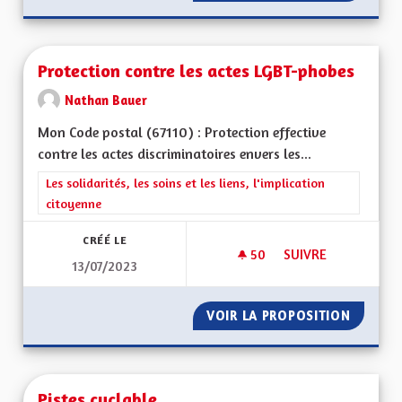
Protection contre les actes LGBT-phobes
Nathan Bauer
Mon Code postal (67110) : Protection effective
contre les actes discriminatoires envers les...
Filtrer les résultats de la catégorie : Les solidarités, les soins e
Les solidarités, les soins et les liens, l'implication
citoyenne
CRÉÉ LE
50
50 ABONNÉS
SUIVRE
13/07/2023
PROTECTION CONTR
VOIR LA PROPOSITION
PROTEC
Pistes cyclable