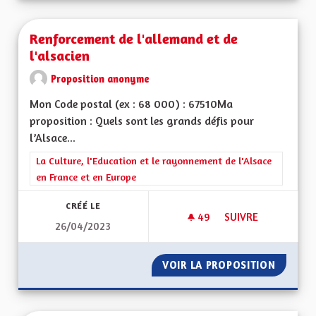
Renforcement de l'allemand et de
l'alsacien
Proposition anonyme
Mon Code postal (ex : 68 000) : 67510Ma
proposition : Quels sont les grands défis pour
l’Alsace...
Filtrer les résultats de la catégorie : La Culture, l'Education e
La Culture, l'Education et le rayonnement de l'Alsace
en France et en Europe
CRÉÉ LE
49
49 ABONNÉS
SUIVRE
26/04/2023
RENFORCEMENT DE L
VOIR LA PROPOSITION
RENFOR