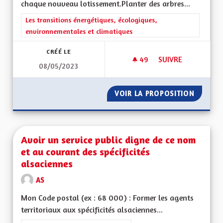
chaque nouveau lotissement.Planter des arbres...
Filtrer les résultats de la catégorie : Les transitions énergéti
Les transitions énergétiques, écologiques,
environnementales et climatiques
CRÉÉ LE
49
49 ABONNÉS
SUIVRE
08/05/2023
VERDIR LES RUES
VOIR LA PROPOSITION
VERDIR 
Avoir un service public digne de ce nom
et au courant des spécificités
alsaciennes
AS
Mon Code postal (ex : 68 000) : Former les agents
territoriaux aux spécificités alsaciennes...