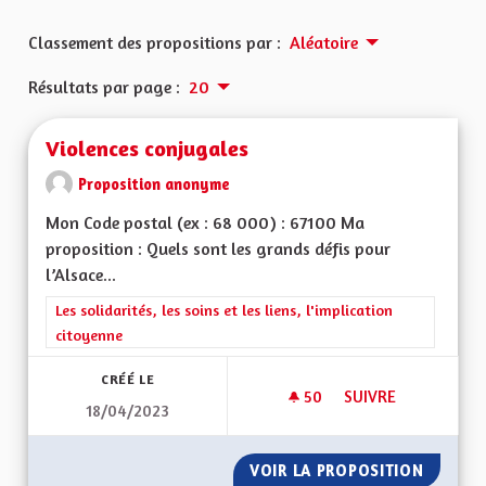
Classement des propositions par :
Aléatoire
Résultats par page :
20
Violences conjugales
Proposition anonyme
Mon Code postal (ex : 68 000) : 67100 Ma
proposition : Quels sont les grands défis pour
l’Alsace...
Filtrer les résultats de la catégorie : Les solidarités, les soins e
Les solidarités, les soins et les liens, l'implication
citoyenne
CRÉÉ LE
50
50 ABONNÉS
SUIVRE
18/04/2023
VIOLENCES CONJUG
VOIR LA PROPOSITION
VIOLEN