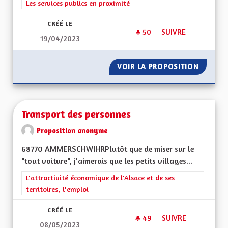
Filtrer les résultats de la catégorie : Les services publics en pro
Les services publics en proximité
CRÉÉ LE
50
50 ABONNÉS
SUIVRE
19/04/2023
AVOIR UN SERVICE 
VOIR LA PROPOSITION
AVOIR 
Transport des personnes
Proposition anonyme
68770 AMMERSCHWIHRPlutôt que de miser sur le
"tout voiture", j'aimerais que les petits villages...
Filtrer les résultats de la catégorie : L'attractivité économique 
L'attractivité économique de l'Alsace et de ses
territoires, l'emploi
CRÉÉ LE
49
49 ABONNÉS
SUIVRE
08/05/2023
TRANSPORT DES P