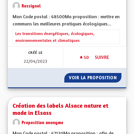
Rossignol
Mon Code postal : 68500Ma proposition : mettre en
communs les meilleures pratiques écologiques...
Filtrer les résultats de la catégorie : Les transitions énergéti
Les transitions énergétiques, écologiques,
environnementales et climatiques
CRÉÉ LE
50
50 ABONNÉS
SUIVRE
22/04/2023
HARMONISATION DE
VOIR LA PROPOSITION
HARMON
Création des labels Alsace nature et
made in Elsass
Proposition anonyme
Mon Code postal : 67130Ma proposition : afin de