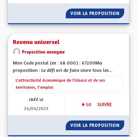
VOIR LA PROPOSITION
LA NAT
Revenu universel
Proposition anonyme
Mon Code postal (ex : 68 000) : 67200Ma
proposition : Le défi est de faire vivre tous les...
Filtrer les résultats de la catégorie : L'attractivité économique 
L'attractivité économique de l'Alsace et de ses
territoires, l'emploi
CRÉÉ LE
50
50 ABONNÉS
SUIVRE
24/04/2023
REVENU UNIVERSEL
VOIR LA PROPOSITION
REVENU