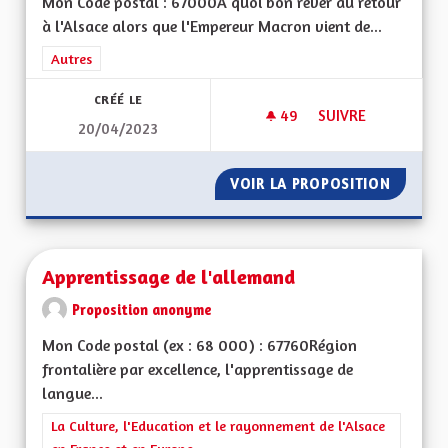
Mon Code postal : 67000A quoi bon rêver au retour
à l'Alsace alors que l'Empereur Macron vient de...
Filtrer les résultats de la catégorie : Autres
Autres
CRÉÉ LE
49
49 ABONNÉS
SUIVRE
20/04/2023
A QUOI BON CONTI
VOIR LA PROPOSITION
A QUOI
Apprentissage de l'allemand
Proposition anonyme
Mon Code postal (ex : 68 000) : 67760Région
frontalière par excellence, l'apprentissage de
langue...
Filtrer les résultats de la catégorie : La Culture, l'Education e
La Culture, l'Education et le rayonnement de l'Alsace