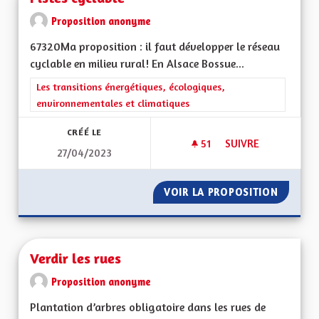
Proposition anonyme
67320Ma proposition : il faut développer le réseau
cyclable en milieu rural! En Alsace Bossue...
Filtrer les résultats de la catégorie : Les transitions énergéti
Les transitions énergétiques, écologiques,
environnementales et climatiques
CRÉÉ LE
51
51 ABONNÉS
SUIVRE
27/04/2023
PISTES CYCLABLE
VOIR LA PROPOSITION
PISTES 
Verdir les rues
Proposition anonyme
Plantation d’arbres obligatoire dans les rues de