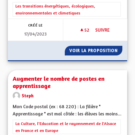
Filtrer les résultats de la catégorie : Les transitions énergéti
Les transitions énergétiques, écologiques,
environnementales et climatiques
CRÉÉ LE
52
52 ABONNÉS
SUIVRE
17/04/2023
CRÉER DES PISTES 
VOIR LA PROPOSITION
CRÉER 
Augmenter le nombre de postes en
apprentissage
Steph
Mon Code postal (ex : 68 220) : La filière "
Apprentissage " est mal côtée : les élèves les moins...
Filtrer les résultats de la catégorie : La Culture, l'Education e
La Culture, l'Education et le rayonnement de l'Alsace
en France et en Europe