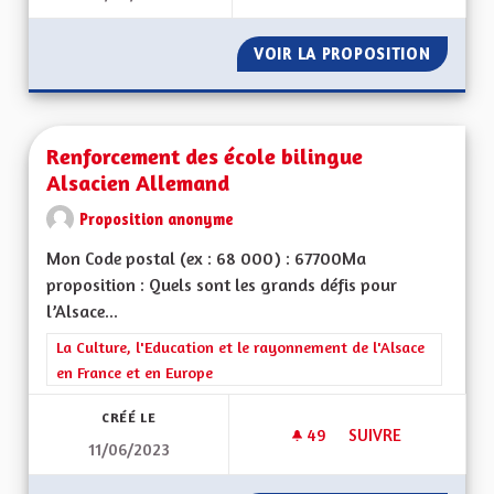
VOIR LA PROPOSITION
TRANSP
Renforcement des école bilingue
Alsacien Allemand
Proposition anonyme
Mon Code postal (ex : 68 000) : 67700Ma
proposition : Quels sont les grands défis pour
l’Alsace...
Filtrer les résultats de la catégorie : La Culture, l'Education e
La Culture, l'Education et le rayonnement de l'Alsace
en France et en Europe
CRÉÉ LE
49
49 ABONNÉS
SUIVRE
11/06/2023
RENFORCEMENT DES