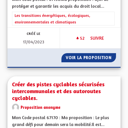
protéger et garantir les acquis du droit local...
Filtrer les résultats de la catégorie : Les transitions énergéti
Les transitions énergétiques, écologiques,
environnementales et climatiques
CRÉÉ LE
52
52 ABONNÉS
SUIVRE
17/04/2023
CRÉATION DES LABE
VOIR LA PROPOSITION
CRÉATI
Créer des pistes cyclables sécurisées
intercommunales et des autoroutes
cyclables.
Proposition anonyme
Mon Code postal 67170 : Ma proposition : Le plus
grand défi pour demain sera la mobilité.Il est...