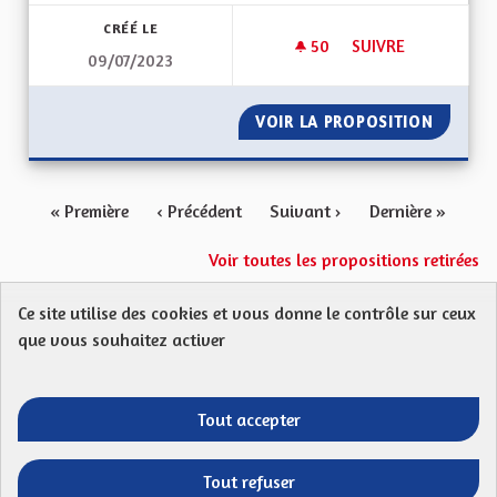
CRÉÉ LE
50
50 ABONNÉS
SUIVRE
09/07/2023
AUGMENTER LE NOM
VOIR LA PROPOSITION
AUGMEN
« Première
‹ Précédent
Suivant ›
Dernière »
Voir toutes les propositions retirées
Ce site utilise des cookies et vous donne le contrôle sur ceux
Protection des Données
Charte de contribution
que vous souhaitez activer
Mentions légales
FAQ
CGU
Droit d’interpellation citoyenne : comment ça marche ?
Télécharger les fichiers Open Data
Tout accepter
Entre vos mains - Collectivité européenne 
Entre vos mains - Collectivité euro
Entre vos mains - Collectivité
Entre vos mains - Collect
Tout refuser