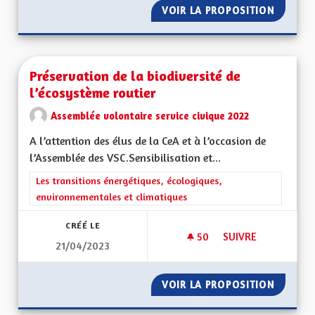
VOIR LA PROPOSITION
RENFOR
Préservation de la biodiversité de
l’écosystème routier
Assemblée volontaire service civique 2022
A l’attention des élus de la CeA et à l’occasion de
l’Assemblée des VSC.Sensibilisation et...
Filtrer les résultats de la catégorie : Les transitions énergéti
Les transitions énergétiques, écologiques,
environnementales et climatiques
CRÉÉ LE
50
50 ABONNÉS
SUIVRE
21/04/2023
PRÉSERVATION DE L
VOIR LA PROPOSITION
PRÉSER