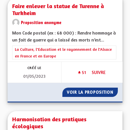
Faire enlever la statue de Turenne à
Turkheim
Proposition anonyme
Mon Code postal (ex : 68 000) : Rendre hommage à
un fait de guerre qui a laissé des morts n’est...
Filtrer les résultats de la catégorie : La Culture, l'Education e
La Culture, l'Education et le rayonnement de l'Alsace
en France et en Europe
CRÉÉ LE
51
51 ABONNÉS
SUIVRE
01/05/2023
FAIRE ENLEVER LA 
VOIR LA PROPOSITION
FAIRE 
Harmonisation des pratiques
écologiques