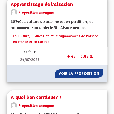
Apprentissage de l'alsacien
Proposition anonyme
68740La culture alsacienne est en perdition, et
notamment son dialecte.Si l'Alsace veut se...
Filtrer les résultats de la catégorie : La Culture, l'Education e
La Culture, l'Education et le rayonnement de l'Alsace
en France et en Europe
CRÉÉ LE
49
49 ABONNÉS
SUIVRE
24/07/2023
APPRENTISSAGE DE 
VOIR LA PROPOSITION
APPREN
A quoi bon continuer ?
Proposition anonyme