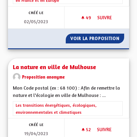
en France et en Europe
CRÉÉ LE
49
49 ABONNÉS
SUIVRE
02/05/2023
APPRENTISSAGE DE
VOIR LA PROPOSITION
APPREN
La nature en ville de Mulhouse
Proposition anonyme
Mon Code postal (ex : 68 100) : Afin de remettre la
nature et l'écologie en ville de Mulhouse : ...
Filtrer les résultats de la catégorie : Les transitions énergéti
Les transitions énergétiques, écologiques,
environnementales et climatiques
CRÉÉ LE
52
52 ABONNÉS
SUIVRE
19/04/2023
LA NATURE EN VIL