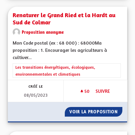
Renaturer le Grand Ried et la Hardt au
Sud de Colmar
Proposition anonyme
Mon Code postal (ex : 68 000) : 68000Ma
proposition : 1. Encourager les agriculteurs à
cultiver...
Filtrer les résultats de la catégorie : Les transitions énergéti
Les transitions énergétiques, écologiques,
environnementales et climatiques
CRÉÉ LE
50
50 ABONNÉS
SUIVRE
08/05/2023
RENATURER LE GRA
VOIR LA PROPOSITION
RENATU