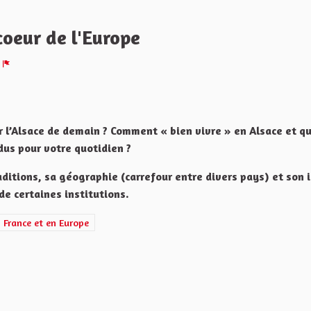
oeur de l'Europe
Signaler
r l’Alsace de demain ? Comment « bien vivre » en Alsace et qu
dus pour votre quotidien ?
raditions, sa géographie (carrefour entre divers pays) et son 
de certaines institutions.
cation et le rayonnement de l'Alsace en France et en Europe
n France et en Europe