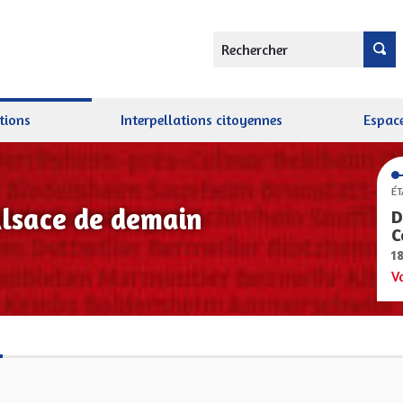
Rechercher
tions
Interpellations citoyennes
Espace
ÉT
Alsace de demain
D
C
1
V