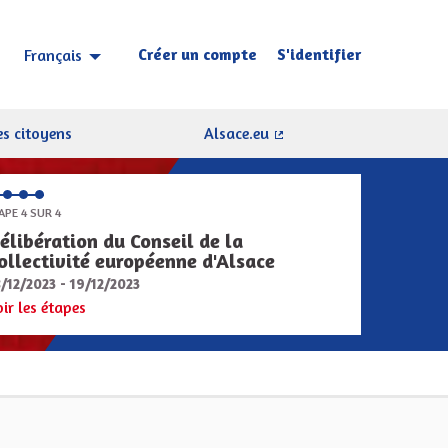
Créer un compte
S'identifier
Français
Choisir la langue
Sprache wählen
s citoyens
Alsace.eu
(Lien externe)
APE 4 SUR 4
élibération du Conseil de la
ollectivité européenne d'Alsace
8/12/2023 - 19/12/2023
oir les étapes