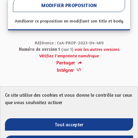
MODIFIER PROPOSITION
Améliorer ce proposition en modifiant son title et body
Référence : CeA-PROP-2023-04-489
Numéro de version 1
(sur 1)
voir les autres versions
Vérifiez l'empreinte numérique
Partager
Intégrer
Ce site utilise des cookies et vous donne le contrôle sur ceux
Protection des Données
Charte de contribution
que vous souhaitez activer
Mentions légales
FAQ
CGU
Droit d’interpellation citoyenne : comment ça marche ?
Télécharger les fichiers Open Data
Tout accepter
Entre vos mains - Collectivité européenne 
Entre vos mains - Collectivité euro
Entre vos mains - Collectivité
Entre vos mains - Collect