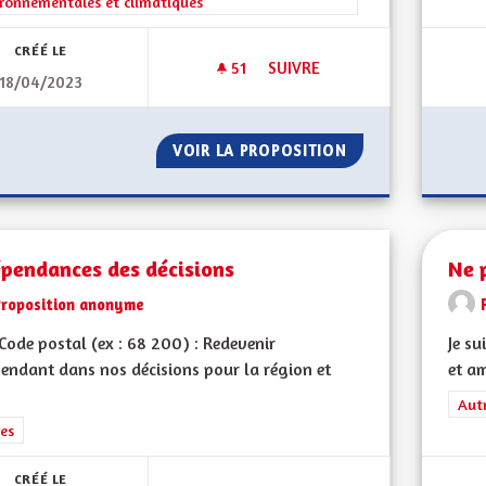
ronnementales et climatiques
CRÉÉ LE
51
51 ABONNÉS
SUIVRE
18/04/2023
MONTRER L'EXEMPLE EN TERM
VOIR LA PROPOSITION
MONTRER L'EXEMP
épendances des décisions
Ne 
Proposition anonyme
ode postal (ex : 68 200) : Redevenir
Je su
endant dans nos décisions pour la région et
et am
Filt
Aut
rer les résultats de la catégorie : Autres
es
CRÉÉ LE