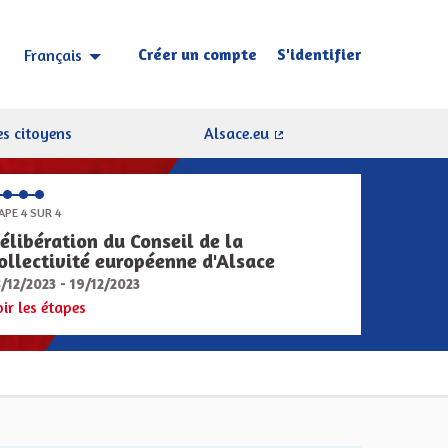
Créer un compte
S'identifier
Français
Choisir la langue
Sprache wählen
s citoyens
Alsace.eu
(Lien externe)
APE 4 SUR 4
élibération du Conseil de la
ollectivité européenne d'Alsace
8/12/2023 - 19/12/2023
oir les étapes