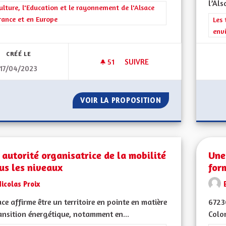
l’Als
rer les résultats de la catégorie : La Culture, l'Education et le rayonne
ulture, l'Education et le rayonnement de l'Alsace
rance et en Europe
Filt
Les 
env
CRÉÉ LE
51
51 ABONNÉS
SUIVRE
17/04/2023
SUBVENTION POUR LA PRÉSER
VOIR LA PROPOSITION
SUBVENTION POUR
 autorité organisatrice de la mobilité
Une
us les niveaux
for
icolas Proix
ace affirme être un territoire en pointe en matière
6723
ansition énergétique, notamment en...
Color