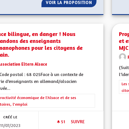
VOIR LA PROPOSITION
PLUS DE SÉCURIT
ce bilingue, en danger ! Nous
Prop
andons des enseignants
et e
manophones pour les citoyens de
MJC
ain.
ssociation Eltern Alsace
(Suit
ode postal : 68 025Face à un contexte de
l’ide
ie d’enseignants en allemand/alsacien
Filt
Les 
vée...
cit
rer les résultats de la catégorie : L'attractivité économique de l'Alsace et
tractivité économique de l'Alsace et de ses
itoires, l'emploi
CRÉÉ LE
51
51 ABONNÉS
SUIVRE
11/07/2023
ALSACE BILINGUE, EN DANGE