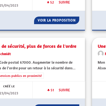
52
52 ABONNÉS
SUIVRE
25/04/2023
INDÉPENDANCES DES DÉCISIO
VOIR LA PROPOSITION
INDÉPENDANCES 
 de sécurité, plus de forces de l'ordre
Une
Schmidt
Code postal 67000. Augmenter le nombre de
Mon 
s de l'ordre pour un retour à la sécurité dans...
Alsac
rer les résultats de la catégorie : Les services publics en proximité
services publics en proximité
CRÉÉ LE
51
51 ABONNÉS
SUIVRE
23/04/2023
PLUS DE SÉCURITÉ, PLUS DE 