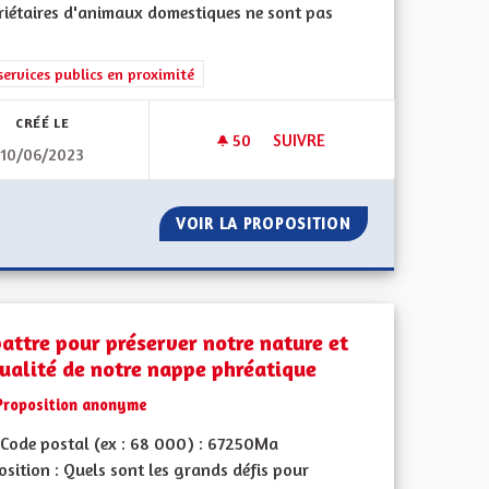
riétaires d'animaux domestiques ne sont pas
ment de l'Alsace en France et en Europe
rer les résultats de la catégorie : Les services publics en proximité
services publics en proximité
CRÉÉ LE
50
50 ABONNÉS
SUIVRE
10/06/2023
OSTES EN APPRENTISSAGE
CRÉATION D'UN FONDS LOCAL 
OMBRE DE POSTES EN APPRENTISSAGE
VOIR LA PROPOSITION
CRÉATION D'UN F
battre pour préserver notre nature et
qualité de notre nappe phréatique
Proposition anonyme
Code postal (ex : 68 000) : 67250Ma
sition : Quels sont les grands défis pour