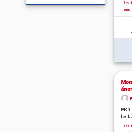
Filt
Les 
envi
Mont
éner
Mon C
les b
Filt
Les 