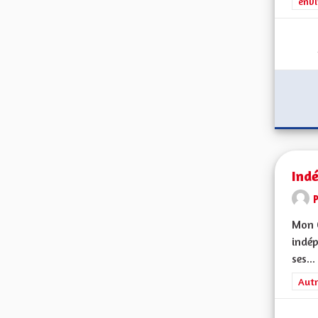
envi
Ind
Mon C
indép
ses...
Filt
Autr