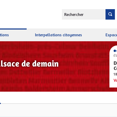
Rechercher
tions
Interpellations citoyennes
Espace
ÉT
Alsace de demain
D
C
1
V