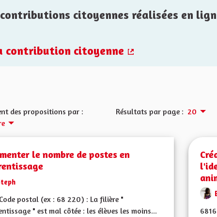
contributions citoyennes réalisées en lign
la contribution citoyenne
(Lien externe)
nt des propositions par :
Résultats par page :
20
re
menter le nombre de postes en
Cré
rentissage
l'id
ani
Steph
ode postal (ex : 68 220) : La filière "
ntissage " est mal côtée : les élèves les moins...
6816