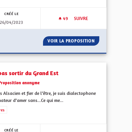
CRÉÉ LE
49
49 ABONNÉS
SUIVRE
26/04/2023
E DE TRANSITION ÉNERGÉTIQUE / ISOLATION DE NOS BÂTIMENTS
DES MÉDIAS ALSACIENS
LE EN TERME DE TRANSITION ÉNERGÉTIQUE / ISOLATION DE
VOIR LA PROPOSITION
DES MÉDIAS ALS
pas sortir du Grand Est
Proposition anonyme
is Alsacien et fier de l'être, je suis dialectophone
ateur d'amer sans...Ce qui me...
rer les résultats de la catégorie : Autres
res
CRÉÉ LE