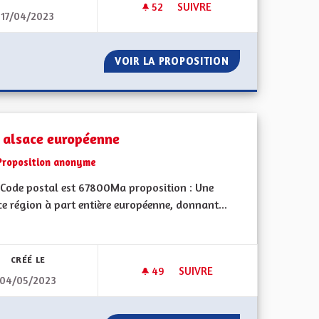
52
52 ABONNÉS
SUIVRE
17/04/2023
NS
NE PAS SORTIR DU GRAND ES
DES DÉCISIONS
VOIR LA PROPOSITION
NE PAS SORTIR D
 alsace européenne
Proposition anonyme
Code postal est 67800Ma proposition : Une
e région à part entière européenne, donnant...
CRÉÉ LE
49
49 ABONNÉS
SUIVRE
04/05/2023
FORCES DE L'ORDRE
UNE ALSACE EUROPÉENNE