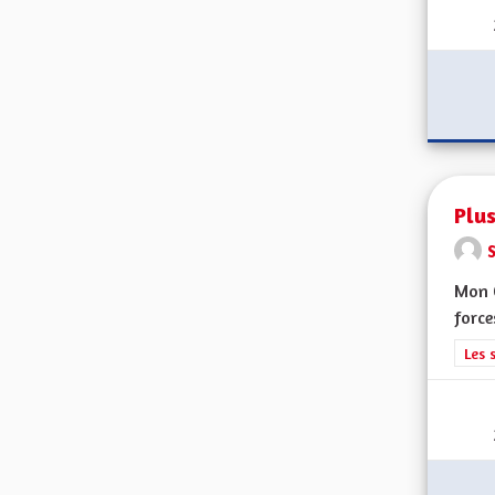
Plus
Mon 
force
Filt
Les 