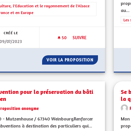
prop
rer les résultats de la catégorie : La Culture, l'Education et le rayonne
ulture, l'Education et le rayonnement de l'Alsace
au...
rance et en Europe
Filt
Les 
CRÉÉ LE
50
50 ABONNÉS
SUIVRE
09/07/2023
AUGMENTER LE NOMBRE DE P
VOIR LA PROPOSITION
AUGMENTER LE N
ention pour la préservation du bâti
Se 
ien
la 
Proposition anonyme
0 - Mutzenhouse / 67340 WeinbourgRenforcer
Mon 
ubventions à destination des particuliers qui...
propo