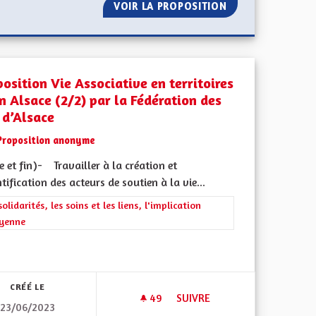
É, PLUS DE FORCES DE L'ORDRE
VOIR LA PROPOSITION
UNE ALSACE EUR
osition Vie Associative en territoires
n Alsace (2/2) par la Fédération des
 d’Alsace
Proposition anonyme
e et fin)- Travailler à la création et
ntification des acteurs de soutien à la vie...
rer les résultats de la catégorie : Les solidarités, les soins et les liens, 
solidarités, les soins et les liens, l'implication
oyenne
 de ses territoires, l'emploi
CRÉÉ LE
49
49 ABONNÉS
SUIVRE
23/06/2023
R ! NOUS DEMANDONS DES ENSEIGNANTS GERMANOPHONES POUR LE
PROPOSITION VIE ASSOCIATIVE