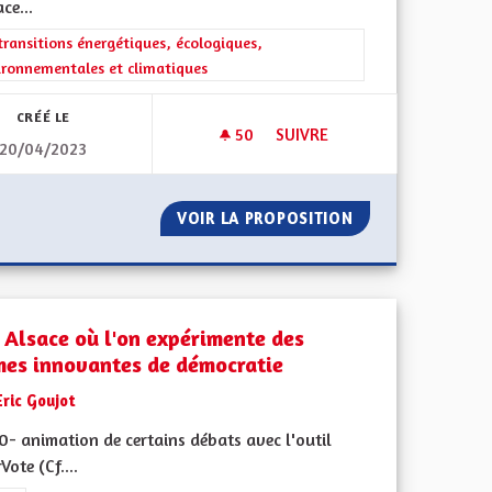
ace...
ment de l'Alsace en France et en Europe
rer les résultats de la catégorie : Les transitions énergétiques, écolog
transitions énergétiques, écologiques,
ironnementales et climatiques
CRÉÉ LE
50
50 ABONNÉS
SUIVRE
20/04/2023
VATION DU BÂTI ANCIEN
SE BATTRE POUR PRÉSERVER 
 LA PRÉSERVATION DU BÂTI ANCIEN
VOIR LA PROPOSITION
SE BATTRE POUR
 Alsace où l'on expérimente des
mes innovantes de démocratie
Eric Goujot
0- animation de certains débats avec l'outil
Vote (Cf....