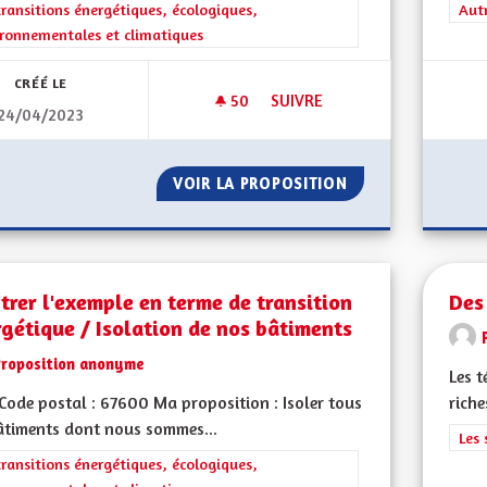
rer les résultats de la catégorie : Les transitions énergétiques, écolog
transitions énergétiques, écologiques,
Filt
Aut
ronnementales et climatiques
CRÉÉ LE
50
50 ABONNÉS
SUIVRE
24/04/2023
ÊTRE AUTORITÉ ORGANISATRIC
VOIR LA PROPOSITION
ÊTRE AUTORITÉ O
rer l'exemple en terme de transition
Des
gétique / Isolation de nos bâtiments
Proposition anonyme
Les t
ode postal : 67600 Ma proposition : Isoler tous
riche
âtiments dont nous sommes...
Filt
Les 
rer les résultats de la catégorie : Les transitions énergétiques, écolog
transitions énergétiques, écologiques,