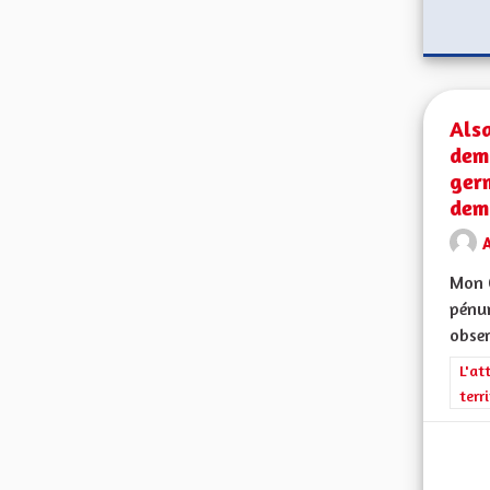
Alsa
dem
ger
dem
A
Mon C
pénur
obser
Filt
L'at
terr