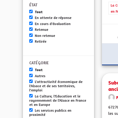
ÉTAT
Filt
La C
en F
Tout
En attente de réponse
En cours d'évaluation
Retenue
Non retenue
Retirée
CATÉGORIE
Tout
Autres
Subv
L'attractivité économique de
l'Alsace et de ses territoires,
anc
l'emploi
La Culture, l'Education et le
rayonnement de l'Alsace en France
et en Europe
6727
Les services publics en
les s
proximité