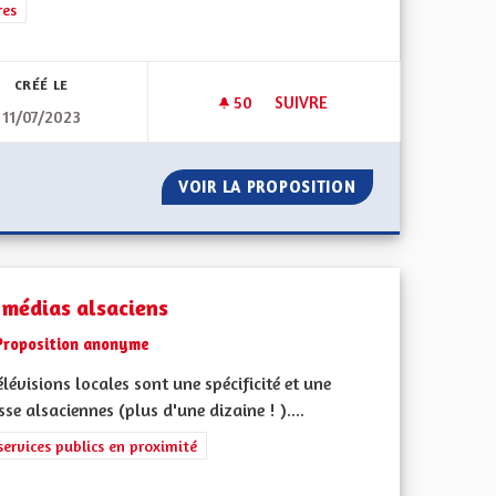
iques, environnementales et climatiques
rer les résultats de la catégorie : Autres
res
CRÉÉ LE
50
50 ABONNÉS
SUIVRE
11/07/2023
E DE LA MOBILITÉ À TOUS LES NIVEAUX
UNE ALSACE OÙ L'ON EXPÉRI
RGANISATRICE DE LA MOBILITÉ À TOUS LES NIVEAUX
VOIR LA PROPOSITION
UNE ALSACE OÙ 
 médias alsaciens
Proposition anonyme
élévisions locales sont une spécificité et une
sse alsaciennes (plus d'une dizaine ! )....
rer les résultats de la catégorie : Les services publics en proximité
services publics en proximité
iques, environnementales et climatiques