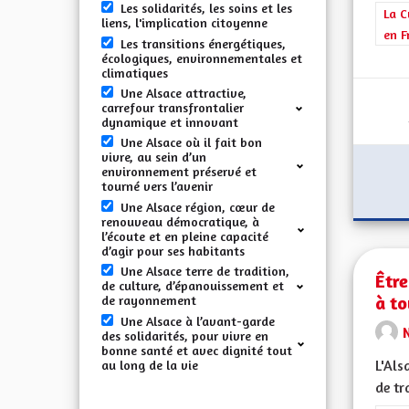
Les solidarités, les soins et les
Filt
La C
liens, l'implication citoyenne
en F
Les transitions énergétiques,
écologiques, environnementales et
climatiques
Une Alsace attractive,
carrefour transfrontalier
dynamique et innovant
Une Alsace où il fait bon
vivre, au sein d’un
environnement préservé et
tourné vers l’avenir
Une Alsace région, cœur de
renouveau démocratique, à
l’écoute et en pleine capacité
d’agir pour ses habitants
Une Alsace terre de tradition,
Être
de culture, d’épanouissement et
à to
de rayonnement
Une Alsace à l’avant-garde
N
des solidarités, pour vivre en
bonne santé et avec dignité tout
L'Als
au long de la vie
de tr