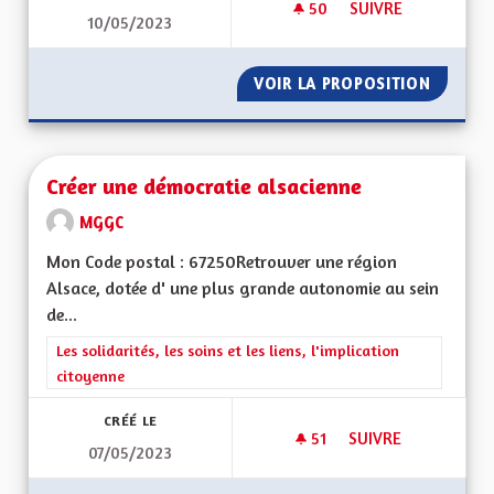
50
50 ABONNÉS
SUIVRE
10/05/2023
INSPIRATIONS TRAN
VOIR LA PROPOSITION
INSPIR
Créer une démocratie alsacienne
MGGC
Mon Code postal : 67250Retrouver une région
Alsace, dotée d' une plus grande autonomie au sein
de...
Filtrer les résultats de la catégorie : Les solidarités, les soins e
Les solidarités, les soins et les liens, l'implication
citoyenne
CRÉÉ LE
51
51 ABONNÉS
SUIVRE
07/05/2023
CRÉER UNE DÉMOCR