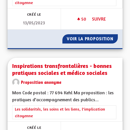
citoyenne
CRÉÉ LE
50
50 ABONNÉS
SUIVRE
13/05/2023
AMÉLIORER LA PRIS
VOIR LA PROPOSITION
AMÉLIO
Inspirations transfrontalières - bonnes
pratiques sociales et médico sociales
Proposition anonyme
Mon Code postal : 77 694 Kehl Ma proposition : les
pratiques d'accompagnement des publics...
Filtrer les résultats de la catégorie : Les solidarités, les soins e
Les solidarités, les soins et les liens, l'implication
citoyenne
CRÉÉ LE