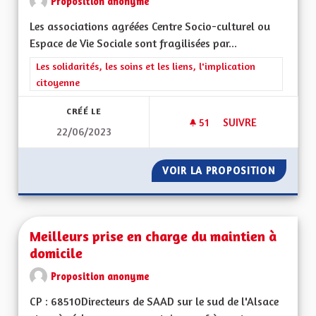
Proposition anonyme
Les associations agréées Centre Socio-culturel ou
Espace de Vie Sociale sont fragilisées par...
Filtrer les résultats de la catégorie : Les solidarités, les soins e
Les solidarités, les soins et les liens, l'implication
citoyenne
CRÉÉ LE
51
51 ABONNÉS
SUIVRE
22/06/2023
SOUTIENT DE LA VI
VOIR LA PROPOSITION
SOUTIEN
Meilleurs prise en charge du maintien à
domicile
Proposition anonyme
CP : 68510Directeurs de SAAD sur le sud de l'Alsace