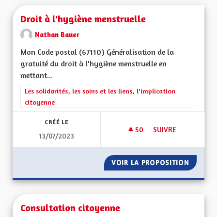
Droit à l'hygiène menstruelle
Nathan Bauer
Mon Code postal (67110) Généralisation de la
gratuité du droit à l'hygiène menstruelle en
mettant...
Filtrer les résultats de la catégorie : Les solidarités, les soins e
Les solidarités, les soins et les liens, l'implication
citoyenne
CRÉÉ LE
50
50 ABONNÉS
SUIVRE
13/07/2023
DROIT À L'HYGIÈNE
VOIR LA PROPOSITION
DROIT 
Consultation citoyenne