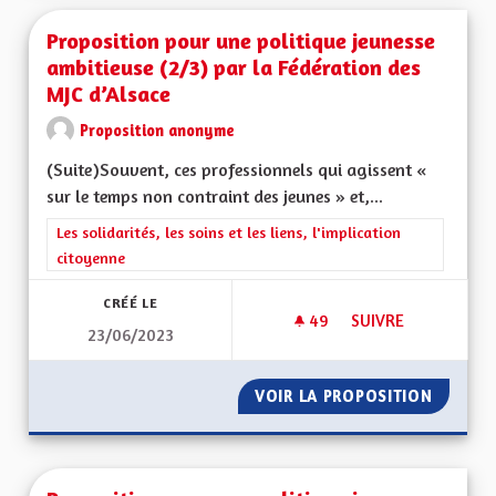
Proposition pour une politique jeunesse
ambitieuse (2/3) par la Fédération des
MJC d’Alsace
Proposition anonyme
(Suite)Souvent, ces professionnels qui agissent «
sur le temps non contraint des jeunes » et,...
Filtrer les résultats de la catégorie : Les solidarités, les soins e
Les solidarités, les soins et les liens, l'implication
citoyenne
CRÉÉ LE
49
49 ABONNÉS
SUIVRE
23/06/2023
PROPOSITION POUR 
VOIR LA PROPOSITION
PROPOS