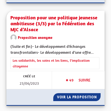
Proposition pour une politique jeunesse
ambitieuse (3/3) par la Fédération des
MJC d’Alsace
Proposition anonyme
(Suite et fin)- Le développement d’échanges
transfrontaliers- Le développement d’une offre...
Filtrer les résultats de la catégorie : Les solidarités, les soins e
Les solidarités, les soins et les liens, l'implication
citoyenne
CRÉÉ LE
49
49 ABONNÉS
SUIVRE
23/06/2023
PROPOSITION POUR 
VOIR LA PROPOSITION
PROPOS