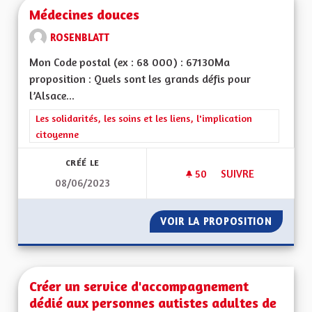
Médecines douces
ROSENBLATT
Mon Code postal (ex : 68 000) : 67130Ma
proposition : Quels sont les grands défis pour
l’Alsace...
Filtrer les résultats de la catégorie : Les solidarités, les soins e
Les solidarités, les soins et les liens, l'implication
citoyenne
CRÉÉ LE
50
50 ABONNÉS
SUIVRE
08/06/2023
MÉDECINES DOUCE
VOIR LA PROPOSITION
MÉDECI
Créer un service d'accompagnement
dédié aux personnes autistes adultes de