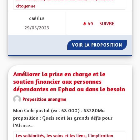
citoyenne
CRÉÉ LE
49
49 ABONNÉS
SUIVRE
29/05/2023
L'ALSACE TERRE D'A
VOIR LA PROPOSITION
L'ALSAC
Améliorer la prise en charge et le
soutien financier aux personnes
dépendantes en Ephad ou dans le besoin
Proposition anonyme
Mon Code postal (ex : 68 000) : 68280Ma
proposition : Quels sont les grands défis pour
l’Alsace...
Filtrer les résultats de la catégorie : Les solidarités, les soins e
Les solidarités, les soins et les liens, l'implication