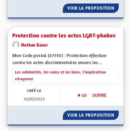
VOIR LA PROPOSITION
AUGMEN
Protection contre les actes LGBT-phobes
Nathan Bauer
Mon Code postal (67110) : Protection effective
contre les actes discriminatoires envers les...
Filtrer les résultats de la catégorie : Les solidarités, les soins e
Les solidarités, les soins et les liens, l'implication
citoyenne
CRÉÉ LE
50
50 ABONNÉS
SUIVRE
13/07/2023
PROTECTION CONTR
VOIR LA PROPOSITION
PROTEC