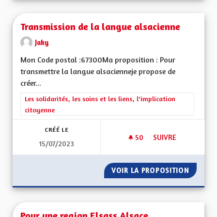
Transmission de la langue alsacienne
Jaky
Mon Code postal :67300Ma proposition : Pour
transmettre la langue alsacienneje propose de
créer...
Filtrer les résultats de la catégorie : Les solidarités, les soins e
Les solidarités, les soins et les liens, l'implication
citoyenne
CRÉÉ LE
50
50 ABONNÉS
SUIVRE
15/07/2023
TRANSMISSION DE 
VOIR LA PROPOSITION
TRANSM
Pour une region Elsass Alsace ,