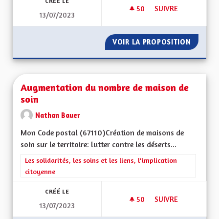
CRÉÉ LE
50
50 ABONNÉS
SUIVRE
13/07/2023
CONTRÔLE DES EHPA
VOIR LA PROPOSITION
CONTRÔ
Augmentation du nombre de maison de
soin
Nathan Bauer
Mon Code postal (67110) Création de maisons de
soin sur le territoire: lutter contre les déserts...
Filtrer les résultats de la catégorie : Les solidarités, les soins e
Les solidarités, les soins et les liens, l'implication
citoyenne
CRÉÉ LE
50
50 ABONNÉS
SUIVRE
13/07/2023
AUGMENTATION DU 