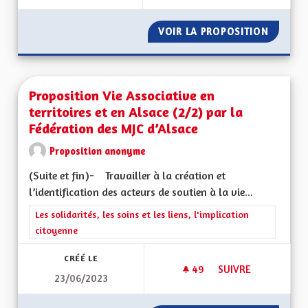
VOIR LA PROPOSITION
HÔPITA
Proposition Vie Associative en
territoires et en Alsace (2/2) par la
Fédération des MJC d’Alsace
Proposition anonyme
(Suite et fin)- Travailler à la création et
l’identification des acteurs de soutien à la vie...
Filtrer les résultats de la catégorie : Les solidarités, les soins e
Les solidarités, les soins et les liens, l'implication
citoyenne
CRÉÉ LE
49
49 ABONNÉS
SUIVRE
23/06/2023
PROPOSITION VIE A