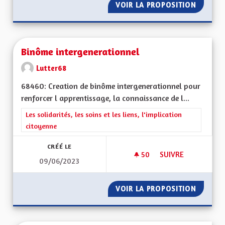
VOIR LA PROPOSITION
DES MO
Binôme intergenerationnel
Lutter68
68460: Creation de binôme intergenerationnel pour
renforcer l apprentissage, la connaissance de l...
Filtrer les résultats de la catégorie : Les solidarités, les soins e
Les solidarités, les soins et les liens, l'implication
citoyenne
CRÉÉ LE
50
50 ABONNÉS
SUIVRE
09/06/2023
BINÔME INTERGEN
VOIR LA PROPOSITION
BINÔME