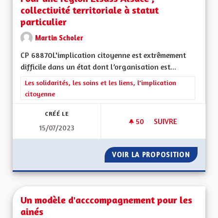
collectivité territoriale à statut
particulier
Martin Scholer
CP 68870L'implication citoyenne est extrêmement
difficile dans un état dont l’organisation est...
Filtrer les résultats de la catégorie : Les solidarités, les soins e
Les solidarités, les soins et les liens, l'implication
citoyenne
CRÉÉ LE
50
50 ABONNÉS
SUIVRE
15/07/2023
POUR UNE REGION E
VOIR LA PROPOSITION
POUR UN
Un modèle d'acccompagnement pour les
ainés