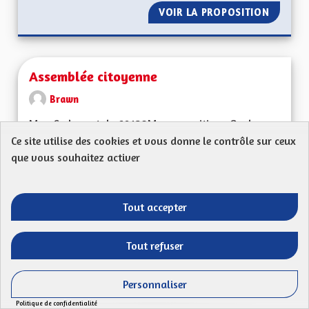
VOIR LA PROPOSITION
CRÉER 
Assemblée citoyenne
Brawn
Mon Code postal : 68130Ma proposition : Quels
sont les grands défis pour l’Alsace de demain ?...
Ce site utilise des cookies et vous donne le contrôle sur ceux
que vous souhaitez activer
Filtrer les résultats de la catégorie : Les solidarités, les soins e
Les solidarités, les soins et les liens, l'implication
citoyenne
Tout accepter
CRÉÉ LE
51
51 ABONNÉS
SUIVRE
05/05/2023
ASSEMBLÉE CITOYE
Tout refuser
VOIR LA PROPOSITION
ASSEMB
Personnaliser
Politique de confidentialité