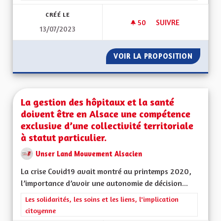
CRÉÉ LE
50
50 ABONNÉS
SUIVRE
13/07/2023
PARLEMENT CITOYEN
VOIR LA PROPOSITION
PARLEM
La gestion des hôpitaux et la santé
doivent être en Alsace une compétence
exclusive d’une collectivité territoriale
à statut particulier.
Unser Land Mouvement Alsacien
La crise Covid19 avait montré au printemps 2020,
l’importance d’avoir une autonomie de décision...
Filtrer les résultats de la catégorie : Les solidarités, les soins e
Les solidarités, les soins et les liens, l'implication
citoyenne