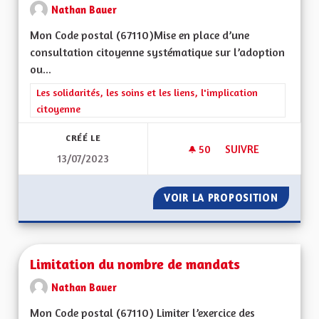
Nathan Bauer
Mon Code postal (67110)Mise en place d’une
consultation citoyenne systématique sur l’adoption
ou...
Filtrer les résultats de la catégorie : Les solidarités, les soins e
Les solidarités, les soins et les liens, l'implication
citoyenne
CRÉÉ LE
50
50 ABONNÉS
SUIVRE
13/07/2023
CONSULTATION CIT
VOIR LA PROPOSITION
CONSUL
Limitation du nombre de mandats
Nathan Bauer
Mon Code postal (67110) Limiter l’exercice des