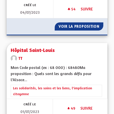
CRÉÉ LE
54
54 ABONNÉS
SUIVRE
04/07/2023
LA GESTION DES HÔ
VOIR LA PROPOSITION
LA GES
Hôpital Saint-Louis
TT
Mon Code postal (ex : 68 000) : 68480Ma
proposition : Quels sont les grands défis pour
l’Alsace...
Filtrer les résultats de la catégorie : Les solidarités, les soins e
Les solidarités, les soins et les liens, l'implication
citoyenne
CRÉÉ LE
49
49 ABONNÉS
SUIVRE
01/07/2023
HÔPITAL SAINT-LOU