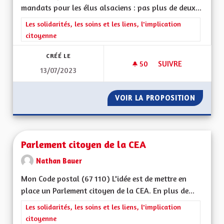
mandats pour les élus alsaciens : pas plus de deux...
Filtrer les résultats de la catégorie : Les solidarités, les soins e
Les solidarités, les soins et les liens, l'implication
citoyenne
CRÉÉ LE
50
50 ABONNÉS
SUIVRE
13/07/2023
LIMITATION DU NO
VOIR LA PROPOSITION
LIMITA
Parlement citoyen de la CEA
Nathan Bauer
Mon Code postal (67 110) L'idée est de mettre en
place un Parlement citoyen de la CEA. En plus de...
Filtrer les résultats de la catégorie : Les solidarités, les soins e
Les solidarités, les soins et les liens, l'implication
citoyenne