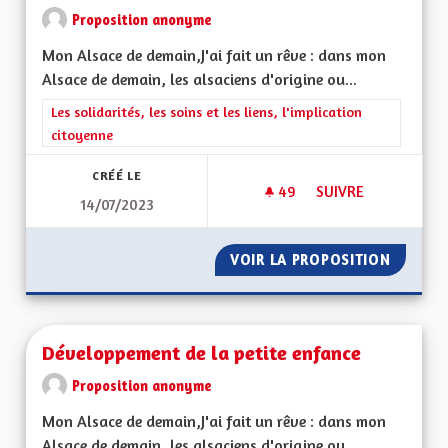
Proposition anonyme
Mon Alsace de demain,J'ai fait un rêve : dans mon
Alsace de demain, les alsaciens d'origine ou...
Filtrer les résultats de la catégorie : Les solidarités, les soins e
Les solidarités, les soins et les liens, l'implication
citoyenne
CRÉÉ LE
49
49 ABONNÉS
SUIVRE
14/07/2023
UN MODÈLE D'ACCC
VOIR LA PROPOSITION
UN MOD
Développement de la petite enfance
Proposition anonyme
Mon Alsace de demain,J'ai fait un rêve : dans mon
Alsace de demain, les alsaciens d'origine ou...