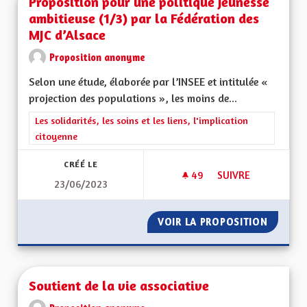
Proposition pour une politique jeunesse
ambitieuse (1/3) par la Fédération des
MJC d’Alsace
Proposition anonyme
Selon une étude, élaborée par l’INSEE et intitulée «
projection des populations », les moins de...
Filtrer les résultats de la catégorie : Les solidarités, les soins e
Les solidarités, les soins et les liens, l'implication
citoyenne
CRÉÉ LE
49
49 ABONNÉS
SUIVRE
23/06/2023
PROPOSITION POUR 
VOIR LA PROPOSITION
PROPOS
Soutient de la vie associative