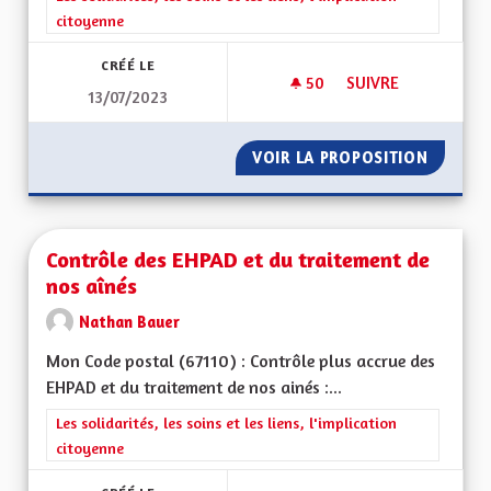
citoyenne
CRÉÉ LE
50
50 ABONNÉS
SUIVRE
13/07/2023
IMPLIQUER LES AL
VOIR LA PROPOSITION
IMPLIQ
Contrôle des EHPAD et du traitement de
nos aînés
Nathan Bauer
Mon Code postal (67110) : Contrôle plus accrue des
EHPAD et du traitement de nos ainés :...
Filtrer les résultats de la catégorie : Les solidarités, les soins e
Les solidarités, les soins et les liens, l'implication
citoyenne