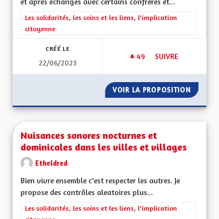
et après échanges avec certains confrères et...
Filtrer les résultats de la catégorie : Les solidarités, les soins e
Les solidarités, les soins et les liens, l'implication
citoyenne
CRÉÉ LE
49
49 ABONNÉS
SUIVRE
22/06/2023
MEILLEURS PRISE E
VOIR LA PROPOSITION
MEILLE
Nuisances sonores nocturnes et
dominicales dans les villes et villages
Etheldred
Bien vivre ensemble c'est respecter les autres. Je
propose des contrôles aleatoires plus...
Filtrer les résultats de la catégorie : Les solidarités, les soins e
Les solidarités, les soins et les liens, l'implication