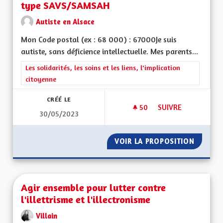
type SAVS/SAMSAH
Autiste en Alsace
Mon Code postal (ex : 68 000) : 67000Je suis
autiste, sans déficience intellectuelle. Mes parents...
Filtrer les résultats de la catégorie : Les solidarités, les soins e
Les solidarités, les soins et les liens, l'implication
citoyenne
CRÉÉ LE
50
50 ABONNÉS
SUIVRE
30/05/2023
CRÉER UN SERVICE
VOIR LA PROPOSITION
CRÉER 
Agir ensemble pour lutter contre
l'illettrisme et l'illectronisme
Villain