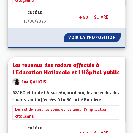
citoyenne
CRÉÉ LE
50
50 ABONNÉS
SUIVRE
15/06/2023
NUISANCES SONORES
VOIR LA PROPOSITION
NUISAN
Les revenus des radars affectés à
l'Education Nationale et l'Hôpital public
Eve GALLOIS
68160 et toute l'AlsaceAujourd'hui, les amendes des
radars sont affectées à la Sécurité Routière....
Filtrer les résultats de la catégorie : Les solidarités, les soins e
Les solidarités, les soins et les liens, l'implication
citoyenne
CRÉÉ LE
50
50 ABONNÉS
SUIVRE