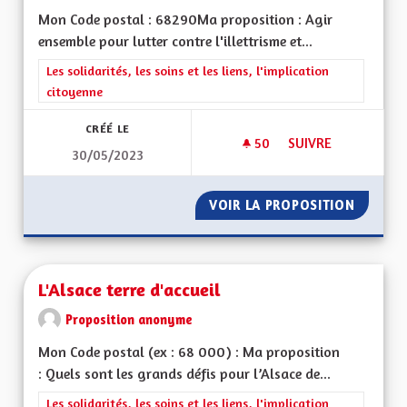
Mon Code postal : 68290Ma proposition : Agir
ensemble pour lutter contre l'illettrisme et...
Filtrer les résultats de la catégorie : Les solidarités, les soins e
Les solidarités, les soins et les liens, l'implication
citoyenne
CRÉÉ LE
50
50 ABONNÉS
SUIVRE
30/05/2023
AGIR ENSEMBLE POU
VOIR LA PROPOSITION
AGIR E
L'Alsace terre d'accueil
Proposition anonyme
Mon Code postal (ex : 68 000) : Ma proposition
: Quels sont les grands défis pour l’Alsace de...
Filtrer les résultats de la catégorie : Les solidarités, les soins e
Les solidarités, les soins et les liens, l'implication