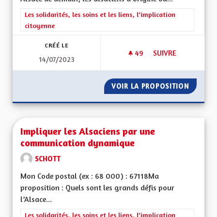
Filtrer les résultats de la catégorie : Les solidarités, les soins e
Les solidarités, les soins et les liens, l'implication
citoyenne
CRÉÉ LE
49
49 ABONNÉS
SUIVRE
14/07/2023
DÉVELOPPEMENT DE 
VOIR LA PROPOSITION
DÉVELO
Impliquer les Alsaciens par une
communication dynamique
SCHOTT
Mon Code postal (ex : 68 000) : 67118Ma
proposition : Quels sont les grands défis pour
l’Alsace...
Filtrer les résultats de la catégorie : Les solidarités, les soins e
Les solidarités, les soins et les liens, l'implication