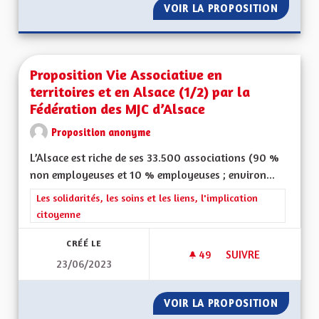
VOIR LA PROPOSITION
PROPOSI
Proposition Vie Associative en
territoires et en Alsace (1/2) par la
Fédération des MJC d’Alsace
Proposition anonyme
L’Alsace est riche de ses 33.500 associations (90 %
non employeuses et 10 % employeuses ; environ...
Filtrer les résultats de la catégorie : Les solidarités, les soins e
Les solidarités, les soins et les liens, l'implication
citoyenne
CRÉÉ LE
49
49 ABONNÉS
SUIVRE
23/06/2023
PROPOSITION VIE AS
VOIR LA PROPOSITION
PROPOSI