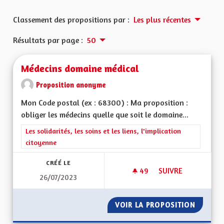
Classement des propositions par :
Les plus récentes
Résultats par page :
50
Médecins domaine médical
Proposition anonyme
Mon Code postal (ex : 68300) : Ma proposition :
obliger les médecins quelle que soit le domaine...
Filtrer les résultats de la catégorie : Les solidarités, les soins e
Les solidarités, les soins et les liens, l'implication
citoyenne
CRÉÉ LE
49
49 ABONNÉS
SUIVRE
26/07/2023
MÉDECINS DOMAINE
VOIR LA PROPOSITION
MÉDECI