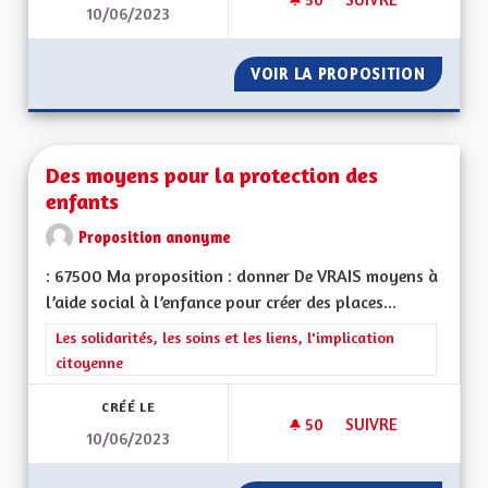
10/06/2023
LES REVENUS DES R
VOIR LA PROPOSITION
LES RE
Des moyens pour la protection des
enfants
Proposition anonyme
: 67500 Ma proposition : donner De VRAIS moyens à
l’aide social à l’enfance pour créer des places...
Filtrer les résultats de la catégorie : Les solidarités, les soins e
Les solidarités, les soins et les liens, l'implication
citoyenne
CRÉÉ LE
50
50 ABONNÉS
SUIVRE
10/06/2023
DES MOYENS POUR 