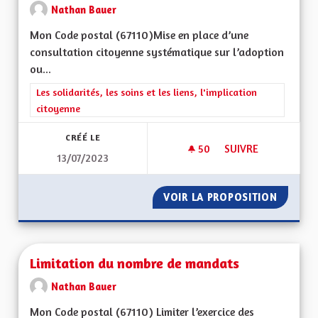
Nathan Bauer
Mon Code postal (67110)Mise en place d’une
consultation citoyenne systématique sur l’adoption
ou...
Filtrer les résultats de la catégorie : Les solidarités, les soins e
Les solidarités, les soins et les liens, l'implication
citoyenne
CRÉÉ LE
50
50 ABONNÉS
SUIVRE
13/07/2023
CONSULTATION CIT
VOIR LA PROPOSITION
CONSUL
Limitation du nombre de mandats
Nathan Bauer
Mon Code postal (67110) Limiter l’exercice des