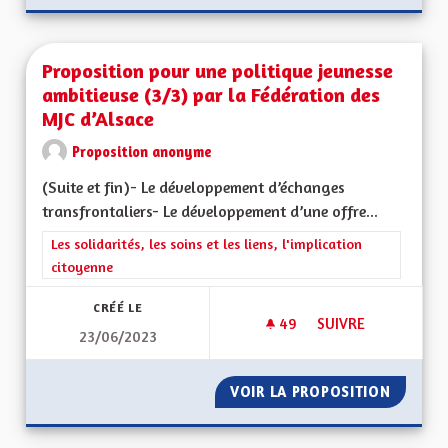
Proposition pour une politique jeunesse
ambitieuse (3/3) par la Fédération des
MJC d’Alsace
Proposition anonyme
(Suite et fin)- Le développement d’échanges
transfrontaliers- Le développement d’une offre...
Filtrer les résultats de la catégorie : Les solidarités, les soins e
Les solidarités, les soins et les liens, l'implication
citoyenne
CRÉÉ LE
49
49 ABONNÉS
SUIVRE
23/06/2023
PROPOSITION POUR 
VOIR LA PROPOSITION
PROPOS