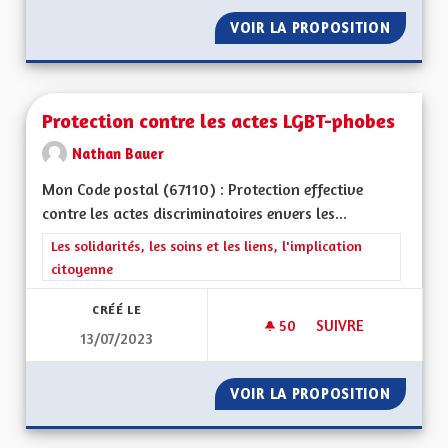
VOIR LA PROPOSITION
AUGMEN
Protection contre les actes LGBT-phobes
Nathan Bauer
Mon Code postal (67110) : Protection effective
contre les actes discriminatoires envers les...
Filtrer les résultats de la catégorie : Les solidarités, les soins e
Les solidarités, les soins et les liens, l'implication
citoyenne
CRÉÉ LE
50
50 ABONNÉS
SUIVRE
13/07/2023
PROTECTION CONTR
VOIR LA PROPOSITION
PROTEC