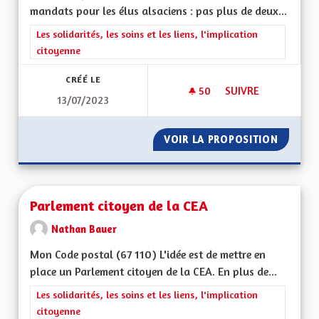
mandats pour les élus alsaciens : pas plus de deux...
Filtrer les résultats de la catégorie : Les solidarités, les soins e
Les solidarités, les soins et les liens, l'implication
citoyenne
CRÉÉ LE
50
50 ABONNÉS
SUIVRE
13/07/2023
LIMITATION DU NO
VOIR LA PROPOSITION
LIMITA
Parlement citoyen de la CEA
Nathan Bauer
Mon Code postal (67 110) L'idée est de mettre en
place un Parlement citoyen de la CEA. En plus de...
Filtrer les résultats de la catégorie : Les solidarités, les soins e
Les solidarités, les soins et les liens, l'implication
citoyenne