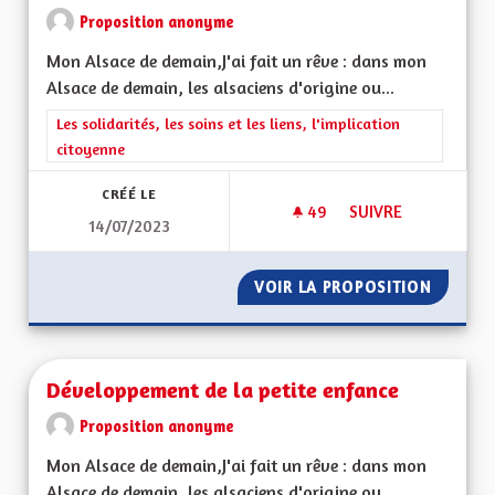
Proposition anonyme
Mon Alsace de demain,J'ai fait un rêve : dans mon
Alsace de demain, les alsaciens d'origine ou...
Filtrer les résultats de la catégorie : Les solidarités, les soins e
Les solidarités, les soins et les liens, l'implication
citoyenne
CRÉÉ LE
49
49 ABONNÉS
SUIVRE
14/07/2023
UN MODÈLE D'ACCC
VOIR LA PROPOSITION
UN MOD
Développement de la petite enfance
Proposition anonyme
Mon Alsace de demain,J'ai fait un rêve : dans mon
Alsace de demain, les alsaciens d'origine ou...