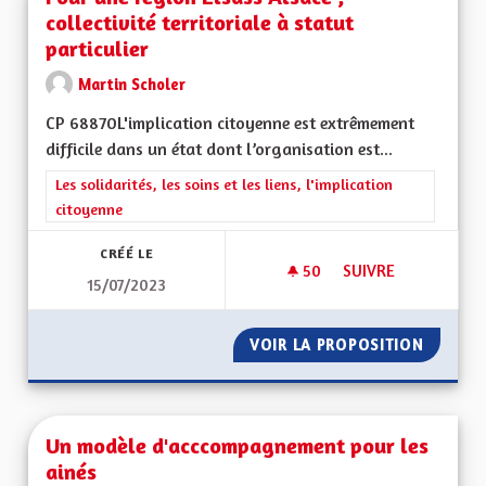
collectivité territoriale à statut
particulier
Martin Scholer
CP 68870L'implication citoyenne est extrêmement
difficile dans un état dont l’organisation est...
Filtrer les résultats de la catégorie : Les solidarités, les soins e
Les solidarités, les soins et les liens, l'implication
citoyenne
CRÉÉ LE
50
50 ABONNÉS
SUIVRE
15/07/2023
POUR UNE REGION E
VOIR LA PROPOSITION
POUR UN
Un modèle d'acccompagnement pour les
ainés