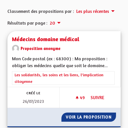
Classement des propositions par :
Les plus récentes
Résultats par page :
20
Médecins domaine médical
Proposition anonyme
Mon Code postal (ex : 68300) : Ma proposition :
obliger les médecins quelle que soit le domaine...
Filtrer les résultats de la catégorie : Les solidarités, les soins e
Les solidarités, les soins et les liens, l'implication
citoyenne
CRÉÉ LE
49
49 ABONNÉS
SUIVRE
26/07/2023
MÉDECINS DOMAINE
VOIR LA PROPOSITION
MÉDECI