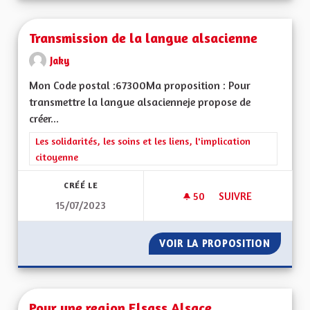
Transmission de la langue alsacienne
Jaky
Mon Code postal :67300Ma proposition : Pour
transmettre la langue alsacienneje propose de
créer...
Filtrer les résultats de la catégorie : Les solidarités, les soins e
Les solidarités, les soins et les liens, l'implication
citoyenne
CRÉÉ LE
50
50 ABONNÉS
SUIVRE
15/07/2023
TRANSMISSION DE 
VOIR LA PROPOSITION
TRANSM
Pour une region Elsass Alsace ,