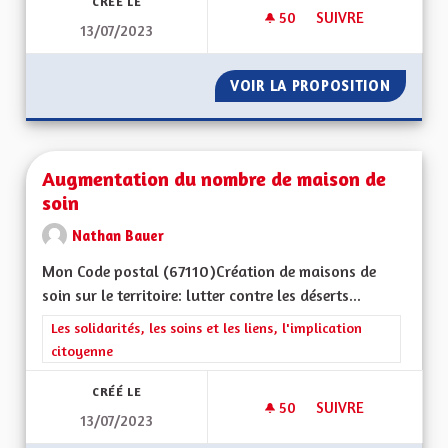
CRÉÉ LE
50
50 ABONNÉS
SUIVRE
13/07/2023
CONTRÔLE DES EHPA
VOIR LA PROPOSITION
CONTRÔ
Augmentation du nombre de maison de
soin
Nathan Bauer
Mon Code postal (67110) Création de maisons de
soin sur le territoire: lutter contre les déserts...
Filtrer les résultats de la catégorie : Les solidarités, les soins e
Les solidarités, les soins et les liens, l'implication
citoyenne
CRÉÉ LE
50
50 ABONNÉS
SUIVRE
13/07/2023
AUGMENTATION DU 