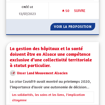
CRÉÉ LE
50
50 ABONNÉS
SUIVRE
13/07/2023
PARLEMENT CITOYEN
VOIR LA PROPOSITION
PARLEM
La gestion des hôpitaux et la santé
doivent être en Alsace une compétence
exclusive d’une collectivité territoriale
à statut particulier.
Unser Land Mouvement Alsacien
La crise Covid19 avait montré au printemps 2020,
l’importance d’avoir une autonomie de décision...
Filtrer les résultats de la catégorie : Les solidarités, les soins e
Les solidarités, les soins et les liens, l'implication
citoyenne