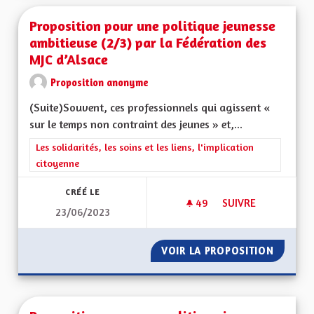
Proposition pour une politique jeunesse
ambitieuse (2/3) par la Fédération des
MJC d’Alsace
Proposition anonyme
(Suite)Souvent, ces professionnels qui agissent «
sur le temps non contraint des jeunes » et,...
Filtrer les résultats de la catégorie : Les solidarités, les soins e
Les solidarités, les soins et les liens, l'implication
citoyenne
CRÉÉ LE
49
49 ABONNÉS
SUIVRE
23/06/2023
PROPOSITION POUR 
VOIR LA PROPOSITION
PROPOS