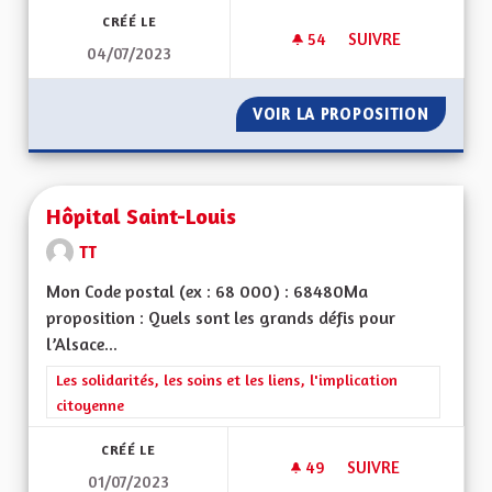
CRÉÉ LE
54
54 ABONNÉS
SUIVRE
04/07/2023
LA GESTION DES HÔ
VOIR LA PROPOSITION
LA GES
Hôpital Saint-Louis
TT
Mon Code postal (ex : 68 000) : 68480Ma
proposition : Quels sont les grands défis pour
l’Alsace...
Filtrer les résultats de la catégorie : Les solidarités, les soins e
Les solidarités, les soins et les liens, l'implication
citoyenne
CRÉÉ LE
49
49 ABONNÉS
SUIVRE
01/07/2023
HÔPITAL SAINT-LOU