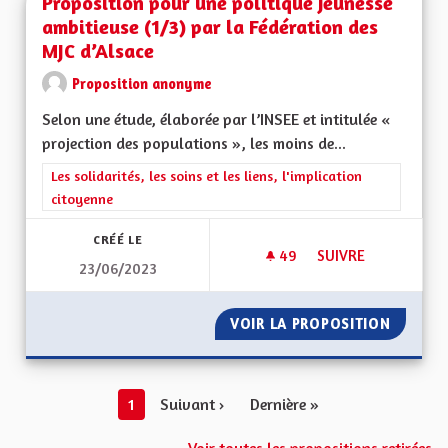
Proposition pour une politique jeunesse
ambitieuse (1/3) par la Fédération des
MJC d’Alsace
Proposition anonyme
Selon une étude, élaborée par l’INSEE et intitulée «
projection des populations », les moins de...
Filtrer les résultats de la catégorie : Les solidarités, les soins e
Les solidarités, les soins et les liens, l'implication
citoyenne
CRÉÉ LE
49
49 ABONNÉS
SUIVRE
23/06/2023
PROPOSITION POUR 
VOIR LA PROPOSITION
PROPOS
1
Suivant ›
Dernière »