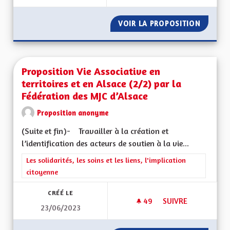
VOIR LA PROPOSITION
HÔPITA
Proposition Vie Associative en
territoires et en Alsace (2/2) par la
Fédération des MJC d’Alsace
Proposition anonyme
(Suite et fin)- Travailler à la création et
l’identification des acteurs de soutien à la vie...
Filtrer les résultats de la catégorie : Les solidarités, les soins e
Les solidarités, les soins et les liens, l'implication
citoyenne
CRÉÉ LE
49
49 ABONNÉS
SUIVRE
23/06/2023
PROPOSITION VIE A