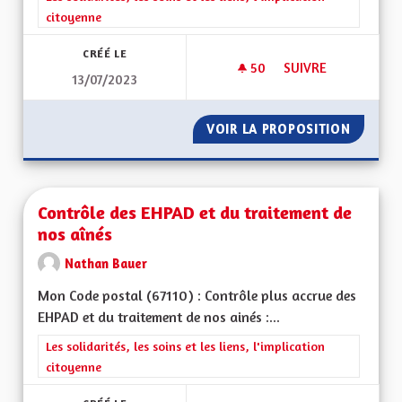
citoyenne
CRÉÉ LE
50
50 ABONNÉS
SUIVRE
13/07/2023
IMPLIQUER LES AL
VOIR LA PROPOSITION
IMPLIQ
Contrôle des EHPAD et du traitement de
nos aînés
Nathan Bauer
Mon Code postal (67110) : Contrôle plus accrue des
EHPAD et du traitement de nos ainés :...
Filtrer les résultats de la catégorie : Les solidarités, les soins e
Les solidarités, les soins et les liens, l'implication
citoyenne