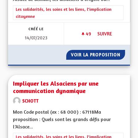
Filtrer les résultats de la catégorie : Les solidarités, les soins e
Les solidarités, les soins et les liens, l'implication
citoyenne
CRÉÉ LE
49
49 ABONNÉS
SUIVRE
14/07/2023
DÉVELOPPEMENT DE 
VOIR LA PROPOSITION
DÉVELO
Impliquer les Alsaciens par une
communication dynamique
SCHOTT
Mon Code postal (ex : 68 000) : 67118Ma
proposition : Quels sont les grands défis pour
l’Alsace...
Filtrer les résultats de la catégorie : Les solidarités, les soins e
Les solidarités, les soins et les liens, l'implication