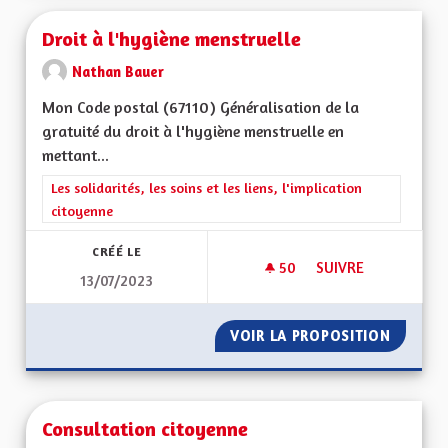
Droit à l'hygiène menstruelle
Nathan Bauer
Mon Code postal (67110) Généralisation de la
gratuité du droit à l'hygiène menstruelle en
mettant...
Filtrer les résultats de la catégorie : Les solidarités, les soins e
Les solidarités, les soins et les liens, l'implication
citoyenne
CRÉÉ LE
50
50 ABONNÉS
SUIVRE
13/07/2023
DROIT À L'HYGIÈNE
VOIR LA PROPOSITION
DROIT 
Consultation citoyenne