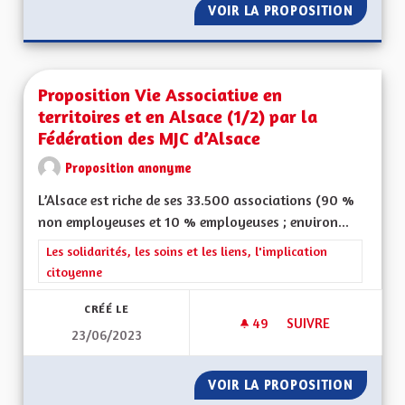
VOIR LA PROPOSITION
PROPOSI
Proposition Vie Associative en
territoires et en Alsace (1/2) par la
Fédération des MJC d’Alsace
Proposition anonyme
L’Alsace est riche de ses 33.500 associations (90 %
non employeuses et 10 % employeuses ; environ...
Filtrer les résultats de la catégorie : Les solidarités, les soins e
Les solidarités, les soins et les liens, l'implication
citoyenne
CRÉÉ LE
49
49 ABONNÉS
SUIVRE
23/06/2023
PROPOSITION VIE AS
VOIR LA PROPOSITION
PROPOSI