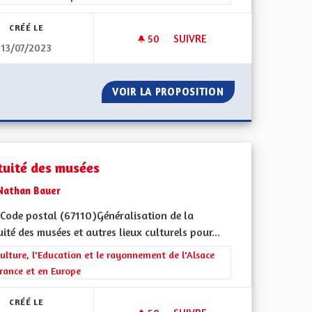
CRÉÉ LE
50
50 ABONNÉS
SUIVRE
13/07/2023
S EUROPÉENNES
ÉCHANGES SCOLAIRES TRANS
DES CLASSES EUROPÉENNES
VOIR LA PROPOSITION
ÉCHANGES SCOLA
tuité des musées
Nathan Bauer
Code postal (67110)Généralisation de la
ité des musées et autres lieux culturels pour...
ment de l'Alsace en France et en Europe
rer les résultats de la catégorie : La Culture, l'Education et le rayonne
ulture, l'Education et le rayonnement de l'Alsace
rance et en Europe
CRÉÉ LE