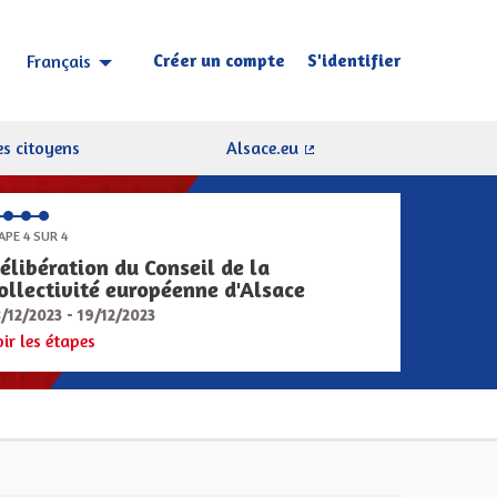
Créer un compte
S'identifier
Français
Choisir la langue
Sprache wählen
s citoyens
Alsace.eu
(Lien externe)
APE 4 SUR 4
élibération du Conseil de la
ollectivité européenne d'Alsace
8/12/2023 - 19/12/2023
oir les étapes