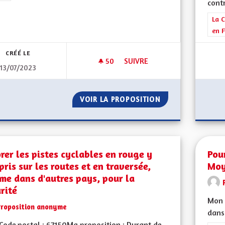
contr
Filt
La C
en F
CRÉÉ LE
50
50 ABONNÉS
SUIVRE
13/07/2023
LIAISON FERROVIAIRE DIRECT
VOIR LA PROPOSITION
LIAISON FERROVI
rer les pistes cyclables en rouge y
Pou
ris sur les routes et en traversée,
Moy
e dans d'autres pays, pour la
rité
Mon 
Proposition anonyme
dans 
ode postal : 67150Ma proposition : Durant de