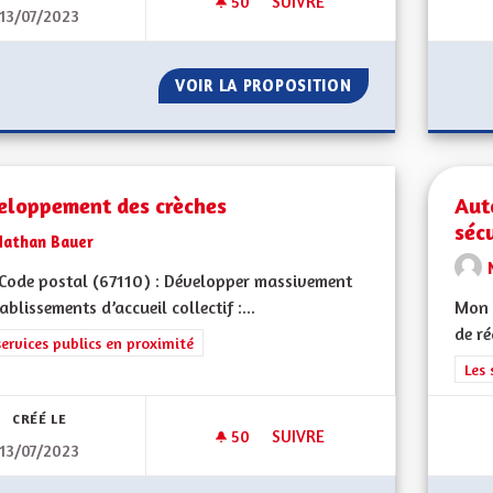
50
50 ABONNÉS
SUIVRE
13/07/2023
PARTICIPATION SCOLAIRE À L'A
VOIR LA PROPOSITION
PARTICIPATION SC
eloppement des crèches
Aut
sécu
Nathan Bauer
ode postal (67110) : Développer massivement
tablissements d’accueil collectif :...
Mon 
de ré
rer les résultats de la catégorie : Les services publics en proximité
services publics en proximité
Filt
Les 
CRÉÉ LE
50
50 ABONNÉS
SUIVRE
13/07/2023
DÉVELOPPEMENT DES CRÈCHE