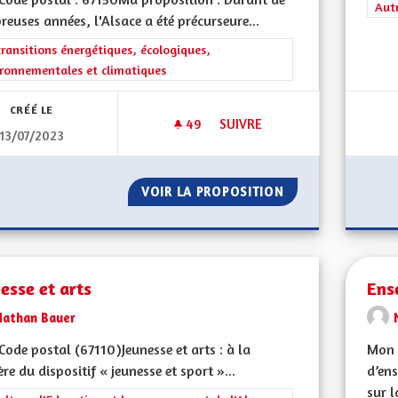
Filt
Aut
euses années, l'Alsace a été précurseure...
rer les résultats de la catégorie : Les transitions énergétiques, écolog
transitions énergétiques, écologiques,
ronnementales et climatiques
CRÉÉ LE
49
49 ABONNÉS
SUIVRE
13/07/2023
COLORER LES PISTES CYCLABL
VOIR LA PROPOSITION
COLORER LES PIS
esse et arts
Ens
Nathan Bauer
ode postal (67110)Jeunesse et arts : à la
Mon 
re du dispositif « jeunesse et sport »...
d’ens
sur la