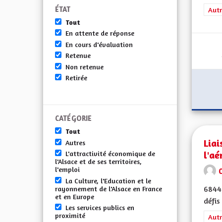
ÉTAT
Filt
Autr
Tout
En attente de réponse
En cours d'évaluation
Retenue
Non retenue
Retirée
CATÉGORIE
Tout
Liai
Autres
l'aé
L'attractivité économique de
l'Alsace et de ses territoires,
l'emploi
La Culture, l'Education et le
68440
rayonnement de l'Alsace en France
et en Europe
défis
Les services publics en
proximité
Filt
Autr