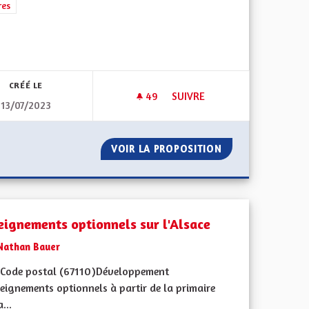
rer les résultats de la catégorie : Autres
res
iques, environnementales et climatiques
CRÉÉ LE
49
49 ABONNÉS
SUIVRE
13/07/2023
ES EN ROUGE Y COMPRIS SUR LES ROUTES ET EN TRAVERSÉE, COMME
POUR UNE ALSACE AVEC DU P
TES CYCLABLES EN ROUGE Y COMPRIS SUR LES ROUTES ET EN 
VOIR LA PROPOSITION
POUR UNE ALSAC
eignements optionnels sur l'Alsace
Nathan Bauer
Code postal (67110)Développement
eignements optionnels à partir de la primaire
...