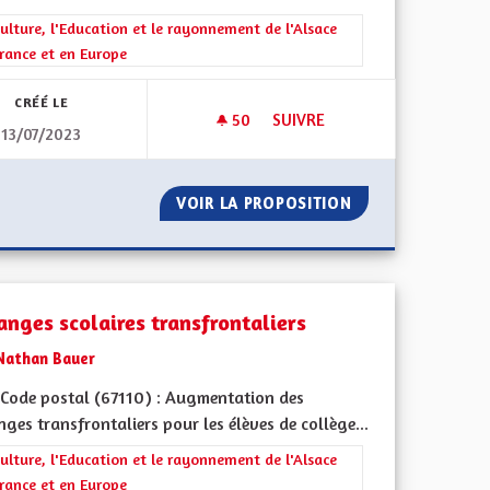
ment de l'Alsace en France et en Europe
rer les résultats de la catégorie : La Culture, l'Education et le rayonne
ulture, l'Education et le rayonnement de l'Alsace
rance et en Europe
CRÉÉ LE
50
50 ABONNÉS
SUIVRE
13/07/2023
ENSEIGNEMENTS OPTIONNELS 
S
VOIR LA PROPOSITION
ENSEIGNEMENTS 
anges scolaires transfrontaliers
Nathan Bauer
Code postal (67110) : Augmentation des
ges transfrontaliers pour les élèves de collège...
ment de l'Alsace en France et en Europe
rer les résultats de la catégorie : La Culture, l'Education et le rayonne
ulture, l'Education et le rayonnement de l'Alsace
rance et en Europe