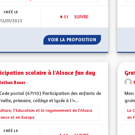
CRÉÉ LE
51
51 ABONNÉS
SUIVRE
13/07/2023
DÉVELOPPEMENT DES CLASSE
VOIR LA PROPOSITION
DÉVELOPPEMENT 
icipation scolaire à l'Alsace fan day
Gra
Nathan Bauer
ode postal (67110) Participation des enfants de
Mon 
nelle, primaire, collège et lycée à l’«...
gratu
rer les résultats de la catégorie : La Culture, l'Education et le rayonne
ulture, l'Education et le rayonnement de l'Alsace
Filt
La C
rance et en Europe
en F
CRÉÉ LE