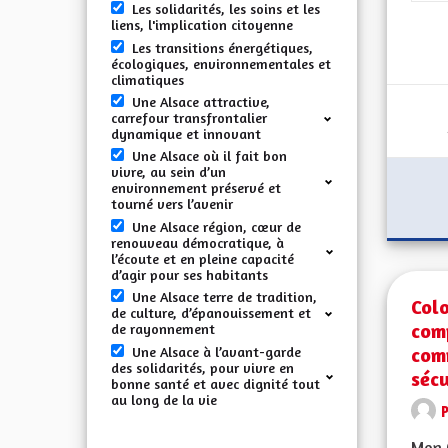
Les solidarités, les soins et les
liens, l'implication citoyenne
Les transitions énergétiques,
écologiques, environnementales et
climatiques
Une Alsace attractive,
carrefour transfrontalier
dynamique et innovant
Une Alsace où il fait bon
vivre, au sein d’un
environnement préservé et
tourné vers l’avenir
Une Alsace région, cœur de
renouveau démocratique, à
l’écoute et en pleine capacité
d’agir pour ses habitants
Une Alsace terre de tradition,
Colo
de culture, d’épanouissement et
comp
de rayonnement
comm
Une Alsace à l’avant-garde
des solidarités, pour vivre en
sécu
bonne santé et avec dignité tout
au long de la vie
Mon C