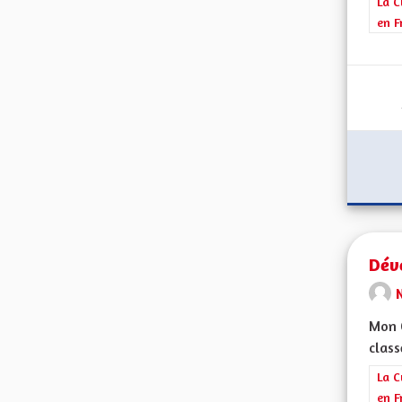
Filt
La C
en F
Dév
Mon 
class
Filt
La C
en F