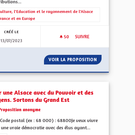
ibutions...
rer les résultats de la catégorie : La Culture, l'Education et le rayonne
ulture, l'Education et le rayonnement de l'Alsace
rance et en Europe
CRÉÉ LE
50
50 ABONNÉS
SUIVRE
13/07/2023
 DE MULHOUSE À L'AÉROPORT DE BÂLE
EXPLIQUER LE FAIT LINGUIST
AIRE DIRECT DE MULHOUSE À L'AÉROPORT DE BÂLE
VOIR LA PROPOSITION
EXPLIQUER LE FA
r une Alsace avec du Pouvoir et des
ens. Sortons du Grand Est
Proposition anonyme
Code postal (ex : 68 000) : 68800Je veux vivre
une vraie démocratie avec des élus ayant...