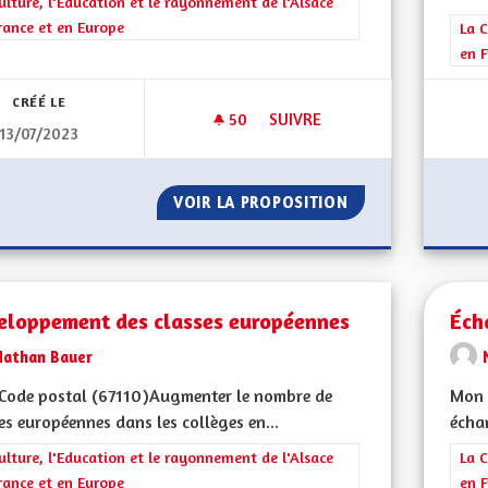
rer les résultats de la catégorie : La Culture, l'Education et le rayonne
ulture, l'Education et le rayonnement de l'Alsace
rance et en Europe
Filt
La C
en F
CRÉÉ LE
50
50 ABONNÉS
SUIVRE
13/07/2023
JEUNESSE ET ARTS
VOIR LA PROPOSITION
JEUNESSE ET ART
eloppement des classes européennes
Éch
Nathan Bauer
Code postal (67110)Augmenter le nombre de
Mon 
es européennes dans les collèges en...
échan
rer les résultats de la catégorie : La Culture, l'Education et le rayonne
ulture, l'Education et le rayonnement de l'Alsace
Filt
La C
rance et en Europe
en F