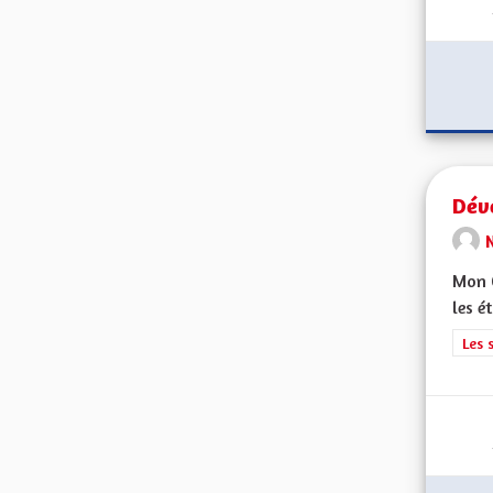
Dév
Mon C
les é
Filt
Les 