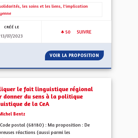
rer les résultats de la catégorie : Les solidarités, les soins et les liens, 
solidarités, les soins et les liens, l'implication
oyenne
CRÉÉ LE
50
50 ABONNÉS
SUIVRE
13/07/2023
ET DIVERSIFIÉE
IMPLIQUER LES ALSACIENS 
 ENRACINÉE ET DIVERSIFIÉE
VOIR LA PROPOSITION
IMPLIQUER LES 
iquer le fait linguistique régional
r donner du sens à la politique
guistique de la CeA
Michel Bentz
Code postal (68180) : Ma proposition : De
reuses réactions (aussi parmi les