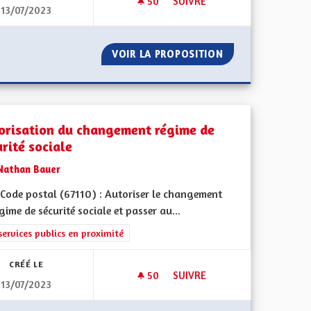
50
50 ABONNÉS
SUIVRE
13/07/2023
LSACE FAN DAY
GRATUITÉ DES MUSÉES
OLAIRE À L'ALSACE FAN DAY
VOIR LA PROPOSITION
GRATUITÉ DES M
orisation du changement régime de
rité sociale
Nathan Bauer
Code postal (67110) : Autoriser le changement
gime de sécurité sociale et passer au...
rer les résultats de la catégorie : Les services publics en proximité
services publics en proximité
CRÉÉ LE
50
50 ABONNÉS
SUIVRE
13/07/2023
S
AUTORISATION DU CHANGEMEN