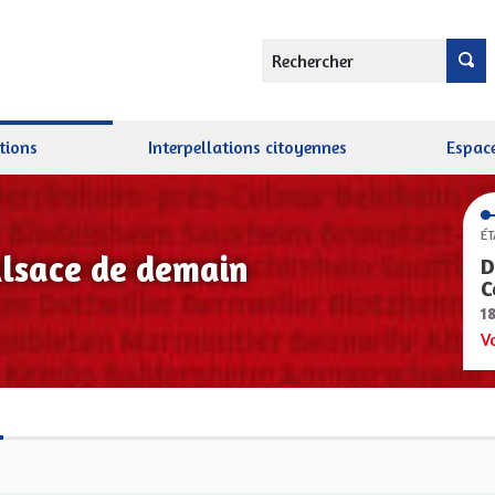
Rechercher
tions
Interpellations citoyennes
Espace
ÉT
Alsace de demain
D
C
1
V