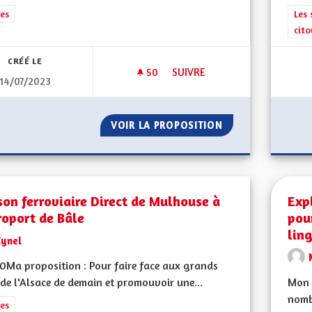
rer les résultats de la catégorie : Autres
es
Filt
Les 
cit
CRÉÉ LE
50
50 ABONNÉS
SUIVRE
14/07/2023
POUR UNE ALSACE ENRACINÉE 
VOIR LA PROPOSITION
POUR UNE ALSACE
son ferroviaire Direct de Mulhouse à
Expl
roport de Bâle
pou
lin
Cynel
Ma proposition : Pour faire face aux grands
 de l'Alsace de demain et promouvoir une...
Mon 
nomb
rer les résultats de la catégorie : Autres
es