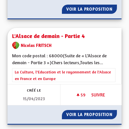
VOIR LA PROPOSITION
QUELQU
L'Alsace de demain - Partie 4
Nicolas FRITSCH
Mon code postal : 68000(Suite de « L’Alsace de
demain - Partie 3 »)Chers lecteurs,Toutes les...
Filtrer les résultats de la catégorie : La Culture, l'Education e
La Culture, l'Education et le rayonnement de l'Alsace
en France et en Europe
CRÉÉ LE
59
59 ABONNÉS
SUIVRE
15/04/2023
L'ALSACE DE DEMAIN
VOIR LA PROPOSITION
L'ALSAC