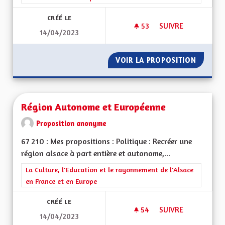
CRÉÉ LE
53
53 ABONNÉS
SUIVRE
14/04/2023
DRAPEAU ALSACIEN
VOIR LA PROPOSITION
DRAPEA
Région Autonome et Européenne
Proposition anonyme
67 210 : Mes propositions : Politique : Recréer une
région alsace à part entière et autonome,...
Filtrer les résultats de la catégorie : La Culture, l'Education e
La Culture, l'Education et le rayonnement de l'Alsace
en France et en Europe
CRÉÉ LE
54
54 ABONNÉS
SUIVRE
14/04/2023
RÉGION AUTONOME