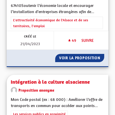
67410Soutenir l'économie locale et encourager
l'installation d'entreprises étrangères afin de...
Filtrer les résultats de la catégorie : L'attractivité économique 
L'attractivité économique de l'Alsace et de ses
territoires, l'emploi
CRÉÉ LE
49
49 ABONNÉS
SUIVRE
21/04/2023
VOIR LA PROPOSITION
SOUTEN
Intégration à la culture alsacienne
Proposition anonyme
Mon Code postal (ex : 68 000) : Améliorer l’offre de
transports en commun pour accéder aux points...
Filtrer les résultats de la catégorie : Les services publics en pro
Les services publics en proximité