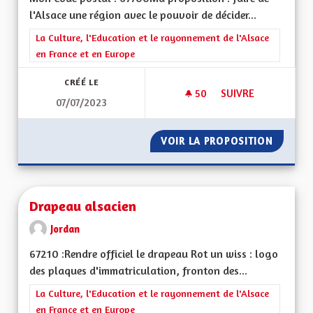
l'Alsace une région avec le pouvoir de décider...
Filtrer les résultats de la catégorie : La Culture, l'Education e
La Culture, l'Education et le rayonnement de l'Alsace
en France et en Europe
CRÉÉ LE
50
50 ABONNÉS
SUIVRE
07/07/2023
PLUS DE DÉCISIONS
VOIR LA PROPOSITION
PLUS D
Drapeau alsacien
Jordan
67210 :Rendre officiel le drapeau Rot un wiss : logo
des plaques d'immatriculation, fronton des...
Filtrer les résultats de la catégorie : La Culture, l'Education e
La Culture, l'Education et le rayonnement de l'Alsace
en France et en Europe