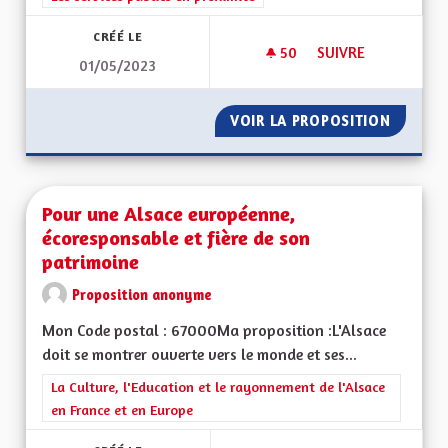
CRÉÉ LE
50
50 ABONNÉS
SUIVRE
01/05/2023
INTÉGRATION À LA 
VOIR LA PROPOSITION
INTÉGR
Pour une Alsace européenne,
écoresponsable et fière de son
patrimoine
Proposition anonyme
Mon Code postal : 67000Ma proposition :L'Alsace
doit se montrer ouverte vers le monde et ses...
Filtrer les résultats de la catégorie : La Culture, l'Education e
La Culture, l'Education et le rayonnement de l'Alsace
en France et en Europe