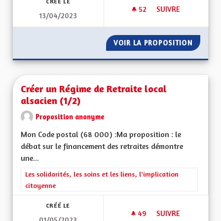
CRÉÉ LE
52
52 ABONNÉS
SUIVRE
13/04/2023
POUR UNE ALSACE 
VOIR LA PROPOSITION
POUR U
Créer un Régime de Retraite local
alsacien (1/2)
Proposition anonyme
Mon Code postal (68 000) :Ma proposition : le
débat sur le financement des retraites démontre
une...
Filtrer les résultats de la catégorie : Les solidarités, les soins e
Les solidarités, les soins et les liens, l'implication
citoyenne
CRÉÉ LE
49
49 ABONNÉS
SUIVRE
01/05/2023
CRÉER UN RÉGIME D