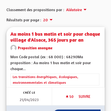
Classement des propositions par :
Aléatoire
Résultats par page :
20
Au moins 1 bus matin et soir pour chaque
village d'Alsace, 365 jours par an
Proposition anonyme
Mon Code postal (ex : 68 000) : 68290Ma
proposition : Au moins 1 bus matin et soir pour
chaque...
Filtrer les résultats de la catégorie : Les transitions énergéti
Les transitions énergétiques, écologiques,
environnementales et climatiques
CRÉÉ LE
50
50 ABONNÉS
SUIVRE
21/04/2023
AU MOINS 1 BUS MA