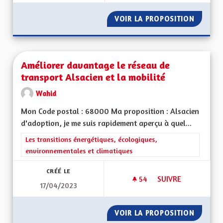
VOIR LA PROPOSITION
RÉGION
Améliorer davantage le réseau de
transport Alsacien et la mobilité
Wahid
Mon Code postal : 68000 Ma proposition : Alsacien
d'adoption, je me suis rapidement aperçu à quel...
Filtrer les résultats de la catégorie : Les transitions énergéti
Les transitions énergétiques, écologiques,
environnementales et climatiques
CRÉÉ LE
54
54 ABONNÉS
SUIVRE
17/04/2023
AMÉLIORER DAVANTA
VOIR LA PROPOSITION
AMÉLIO