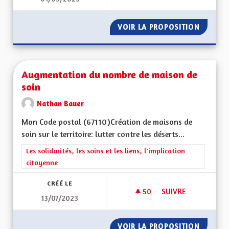
VOIR LA PROPOSITION
CRÉER U
Augmentation du nombre de maison de
soin
Nathan Bauer
Mon Code postal (67110) Création de maisons de
soin sur le territoire: lutter contre les déserts...
Filtrer les résultats de la catégorie : Les solidarités, les soins e
Les solidarités, les soins et les liens, l'implication
citoyenne
CRÉÉ LE
50
50 ABONNÉS
SUIVRE
13/07/2023
AUGMENTATION DU 
VOIR LA PROPOSITION
AUGMEN