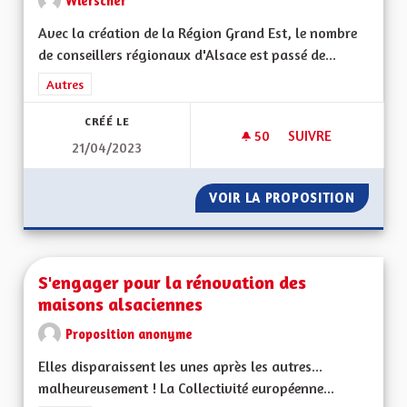
Wierscher
Avec la création de la Région Grand Est, le nombre
de conseillers régionaux d'Alsace est passé de...
Filtrer les résultats de la catégorie : Autres
Autres
CRÉÉ LE
50
50 ABONNÉS
SUIVRE
21/04/2023
DIMINUER LE NOMB
VOIR LA PROPOSITION
DIMINU
S'engager pour la rénovation des
maisons alsaciennes
Proposition anonyme
Elles disparaissent les unes après les autres...
malheureusement ! La Collectivité européenne...