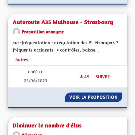
Autoroute A35 Mulhouse - Strasbourg
Proposition anonyme
sur-fréquentation -> régulation des PL étrangers ?
fréquents accidents -> contrôles, baisse...
Filtrer les résultats de la catégorie : Autres
Autres
CRÉÉ LE
49
49 ABONNÉS
SUIVRE
22/06/2023
AUTOROUTE A35 M
VOIR LA PROPOSITION
AUTORO
Diminuer le nombre d'élus