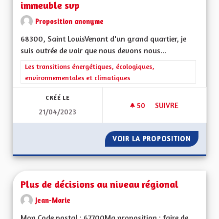
immeuble svp
Proposition anonyme
68300, Saint LouisVenant d'un grand quartier, je
suis outrée de voir que nous devons nous...
Filtrer les résultats de la catégorie : Les transitions énergéti
Les transitions énergétiques, écologiques,
environnementales et climatiques
CRÉÉ LE
50
50 ABONNÉS
SUIVRE
21/04/2023
DES BENNES DE RE
VOIR LA PROPOSITION
DES BE
Plus de décisions au niveau régional
Jean-Marie
Mon Code postal : 67700Ma proposition : faire de