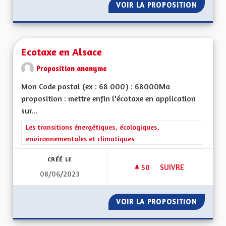
VOIR LA PROPOSITION
AU MOI
Ecotaxe en Alsace
Proposition anonyme
Mon Code postal (ex : 68 000) : 68000Ma
proposition : mettre enfin l'écotaxe en application
sur...
Filtrer les résultats de la catégorie : Les transitions énergéti
Les transitions énergétiques, écologiques,
environnementales et climatiques
CRÉÉ LE
50
50 ABONNÉS
SUIVRE
08/06/2023
ECOTAXE EN ALSAC
VOIR LA PROPOSITION
ECOTAX