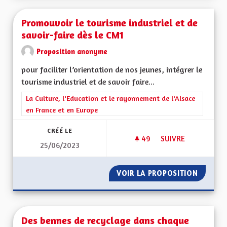
Promouvoir le tourisme industriel et de
savoir-faire dès le CM1
Proposition anonyme
pour faciliter l’orientation de nos jeunes, intégrer le
tourisme industriel et de savoir faire...
Filtrer les résultats de la catégorie : La Culture, l'Education e
La Culture, l'Education et le rayonnement de l'Alsace
en France et en Europe
CRÉÉ LE
49
49 ABONNÉS
SUIVRE
25/06/2023
PROMOUVOIR LE TOU
VOIR LA PROPOSITION
PROMOU
Des bennes de recyclage dans chaque