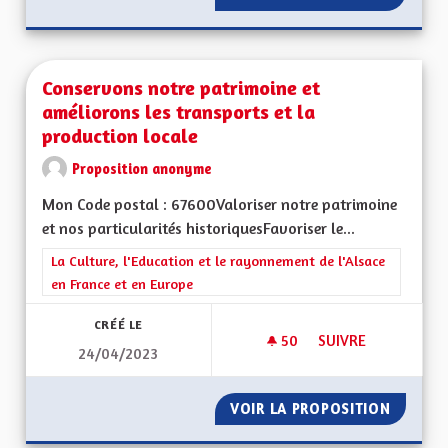
Conservons notre patrimoine et
améliorons les transports et la
production locale
Proposition anonyme
Mon Code postal : 67600Valoriser notre patrimoine
et nos particularités historiquesFavoriser le...
Filtrer les résultats de la catégorie : La Culture, l'Education e
La Culture, l'Education et le rayonnement de l'Alsace
en France et en Europe
CRÉÉ LE
50
50 ABONNÉS
SUIVRE
24/04/2023
CONSERVONS NOTRE
VOIR LA PROPOSITION
CONSER