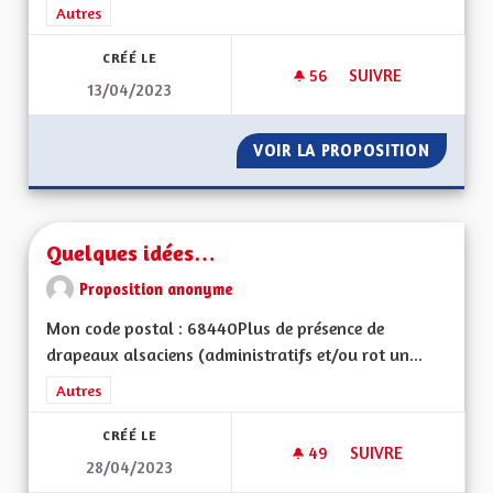
Filtrer les résultats de la catégorie : Autres
Autres
CRÉÉ LE
56
56 ABONNÉS
SUIVRE
13/04/2023
S'ENGAGER POUR L
VOIR LA PROPOSITION
S'ENGA
Quelques idées…
Proposition anonyme
Mon code postal : 68440Plus de présence de
drapeaux alsaciens (administratifs et/ou rot un...
Filtrer les résultats de la catégorie : Autres
Autres
CRÉÉ LE
49
49 ABONNÉS
SUIVRE
28/04/2023
QUELQUES IDÉES…