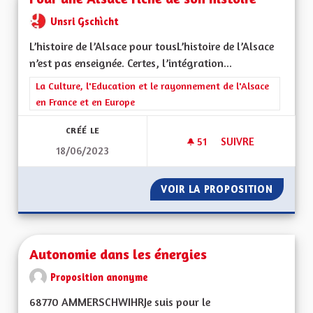
Unsri Gschìcht
L’histoire de l’Alsace pour tousL’histoire de l’Alsace
n’est pas enseignée. Certes, l’intégration...
Filtrer les résultats de la catégorie : La Culture, l'Education e
La Culture, l'Education et le rayonnement de l'Alsace
en France et en Europe
CRÉÉ LE
51
51 ABONNÉS
SUIVRE
18/06/2023
POUR UNE ALSACE R
VOIR LA PROPOSITION
POUR U
Autonomie dans les énergies
Proposition anonyme
68770 AMMERSCHWIHRJe suis pour le