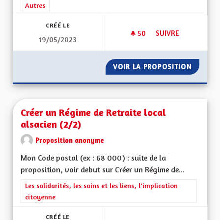
Filtrer les résultats de la catégorie : Autres
Autres
CRÉÉ LE
50
50 ABONNÉS
SUIVRE
19/05/2023
DAVANTAGE DE PIST
VOIR LA PROPOSITION
DAVANT
Créer un Régime de Retraite local
alsacien (2/2)
Proposition anonyme
Mon Code postal (ex : 68 000) : suite de la
proposition, voir debut sur Créer un Régime de...
Filtrer les résultats de la catégorie : Les solidarités, les soins e
Les solidarités, les soins et les liens, l'implication
citoyenne
CRÉÉ LE