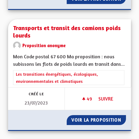
Transports et transit des camions poids
lourds
Proposition anonyme
Mon Code postal 67 600 Ma proposition : nous
subissons les flots de poids lourds en transit dans...
Filtrer les résultats de la catégorie : Les transitions énergéti
Les transitions énergétiques, écologiques,
environnementales et climatiques
CRÉÉ LE
49
49 ABONNÉS
SUIVRE
23/07/2023
TRANSPORTS ET TR
VOIR LA PROPOSITION
TRANSP