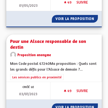
49
49 ABONNÉS
SUIVRE
01/05/2023
CRÉER UN RÉGIME D
VOIR LA PROPOSITION
CRÉER U
Pour une Alsace responsable de son
destin
Proposition anonyme
Mon Code postal 67240Ma proposition : Quels sont
les grands défis pour l’Alsace de demain ?...
Filtrer les résultats de la catégorie : Les services publics en pro
Les services publics en proximité
CRÉÉ LE
49
49 ABONNÉS
SUIVRE
03/07/2023
POUR UNE ALSACE 
VOIR LA PROPOSITION
POUR U