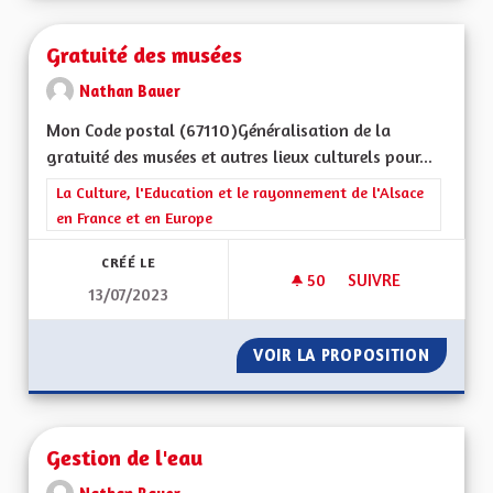
Gratuité des musées
Nathan Bauer
Mon Code postal (67110)Généralisation de la
gratuité des musées et autres lieux culturels pour...
Filtrer les résultats de la catégorie : La Culture, l'Education e
La Culture, l'Education et le rayonnement de l'Alsace
en France et en Europe
CRÉÉ LE
50
50 ABONNÉS
SUIVRE
13/07/2023
GRATUITÉ DES MUS
VOIR LA PROPOSITION
GRATUI
Gestion de l'eau