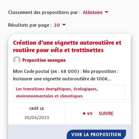
Classement des propositions par :
Aléatoire
Résultats par page :
20
Création d‘une vignette autoroutière et
routière pour vélo et trottinettes
Proposition anonyme
Mon Code postal (ex : 68 000) : Ma proposition :
Instaurer une vignette autoroutière de 100€...
Filtrer les résultats de la catégorie : Les transitions énergéti
Les transitions énergétiques, écologiques,
environnementales et climatiques
CRÉÉ LE
49
49 ABONNÉS
SUIVRE
30/04/2023
CRÉATION D‘UNE V
VOIR LA PROPOSITION
CRÉATI