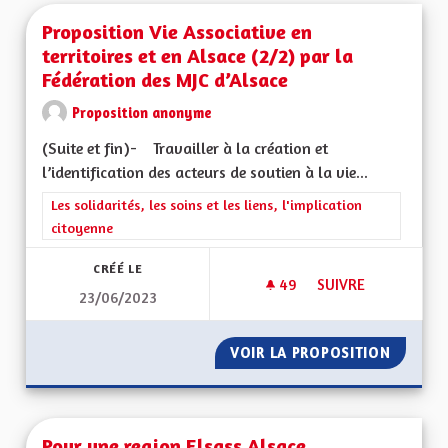
Proposition Vie Associative en
territoires et en Alsace (2/2) par la
Fédération des MJC d’Alsace
Proposition anonyme
(Suite et fin)- Travailler à la création et
l’identification des acteurs de soutien à la vie...
Filtrer les résultats de la catégorie : Les solidarités, les soins e
Les solidarités, les soins et les liens, l'implication
citoyenne
CRÉÉ LE
49
49 ABONNÉS
SUIVRE
23/06/2023
PROPOSITION VIE A
VOIR LA PROPOSITION
PROPOSI
Pour une region Elsass Alsace ,