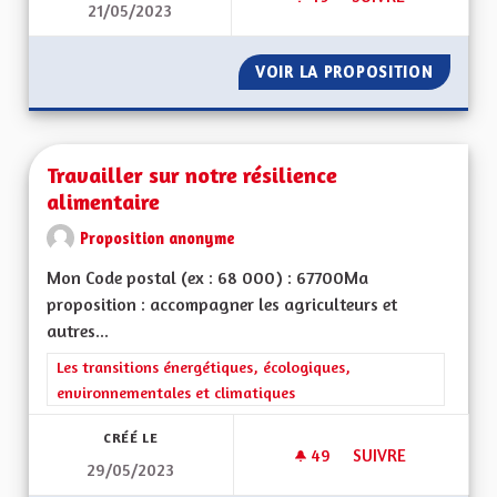
21/05/2023
MOINS DE BÂTIMEN
VOIR LA PROPOSITION
MOINS 
Travailler sur notre résilience
alimentaire
Proposition anonyme
Mon Code postal (ex : 68 000) : 67700Ma
proposition : accompagner les agriculteurs et
autres...
Filtrer les résultats de la catégorie : Les transitions énergéti
Les transitions énergétiques, écologiques,
environnementales et climatiques
CRÉÉ LE
49
49 ABONNÉS
SUIVRE
29/05/2023
TRAVAILLER SUR NO