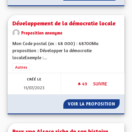
Développement de la démocratie locale
Proposition anonyme
Mon Code postal (ex : 68 000) : 68700Ma
proposition : Développer la démocratie
localeExemple :...
Filtrer les résultats de la catégorie : Autres
Autres
CRÉÉ LE
49
49 ABONNÉS
SUIVRE
11/07/2023
DÉVELOPPEMENT DE
VOIR LA PROPOSITION
DÉVELO
Pour une Alsace riche de son histoire