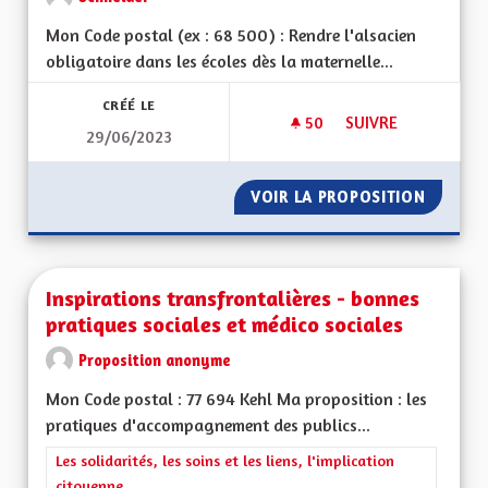
Mon Code postal (ex : 68 500) : Rendre l'alsacien
obligatoire dans les écoles dès la maternelle...
CRÉÉ LE
50
50 ABONNÉS
SUIVRE
29/06/2023
LANGUE ET CULTUR
VOIR LA PROPOSITION
LANGUE
Inspirations transfrontalières - bonnes
pratiques sociales et médico sociales
Proposition anonyme
Mon Code postal : 77 694 Kehl Ma proposition : les
pratiques d'accompagnement des publics...
Filtrer les résultats de la catégorie : Les solidarités, les soins e
Les solidarités, les soins et les liens, l'implication
citoyenne