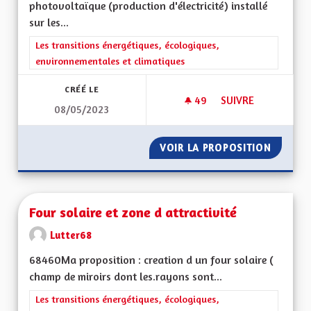
photovoltaïque (production d'électricité) installé
sur les...
Filtrer les résultats de la catégorie : Les transitions énergéti
Les transitions énergétiques, écologiques,
environnementales et climatiques
CRÉÉ LE
49
49 ABONNÉS
SUIVRE
08/05/2023
AUTONOMIE DANS L
VOIR LA PROPOSITION
AUTONO
Four solaire et zone d attractivité
Lutter68
68460Ma proposition : creation d un four solaire (
champ de miroirs dont les.rayons sont...
Filtrer les résultats de la catégorie : Les transitions énergéti
Les transitions énergétiques, écologiques,