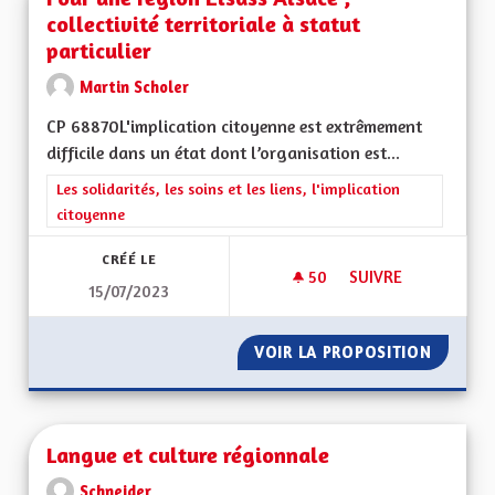
collectivité territoriale à statut
particulier
Martin Scholer
CP 68870L'implication citoyenne est extrêmement
difficile dans un état dont l’organisation est...
Filtrer les résultats de la catégorie : Les solidarités, les soins e
Les solidarités, les soins et les liens, l'implication
citoyenne
CRÉÉ LE
50
50 ABONNÉS
SUIVRE
15/07/2023
POUR UNE REGION E
VOIR LA PROPOSITION
POUR UN
Langue et culture régionnale
Schneider