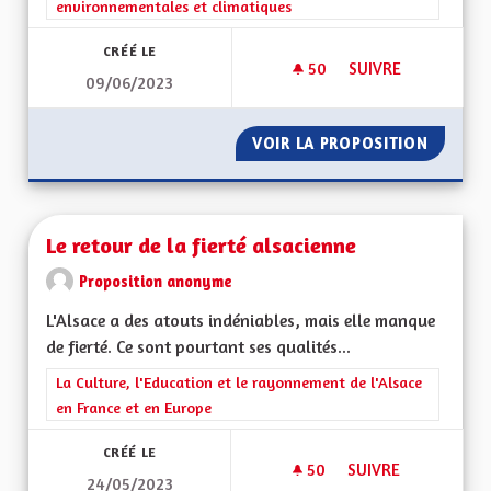
environnementales et climatiques
CRÉÉ LE
50
50 ABONNÉS
SUIVRE
09/06/2023
FOUR SOLAIRE ET Z
VOIR LA PROPOSITION
FOUR S
Le retour de la fierté alsacienne
Proposition anonyme
L'Alsace a des atouts indéniables, mais elle manque
de fierté. Ce sont pourtant ses qualités...
Filtrer les résultats de la catégorie : La Culture, l'Education e
La Culture, l'Education et le rayonnement de l'Alsace
en France et en Europe
CRÉÉ LE
50
50 ABONNÉS
SUIVRE
24/05/2023
LE RETOUR DE LA F