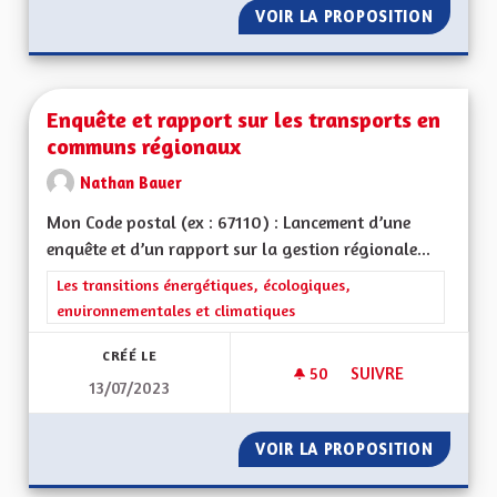
VOIR LA PROPOSITION
CRÉER 
Enquête et rapport sur les transports en
communs régionaux
Nathan Bauer
Mon Code postal (ex : 67110) : Lancement d’une
enquête et d’un rapport sur la gestion régionale...
Filtrer les résultats de la catégorie : Les transitions énergéti
Les transitions énergétiques, écologiques,
environnementales et climatiques
CRÉÉ LE
50
50 ABONNÉS
SUIVRE
13/07/2023
ENQUÊTE ET RAPPO
VOIR LA PROPOSITION
ENQUÊT