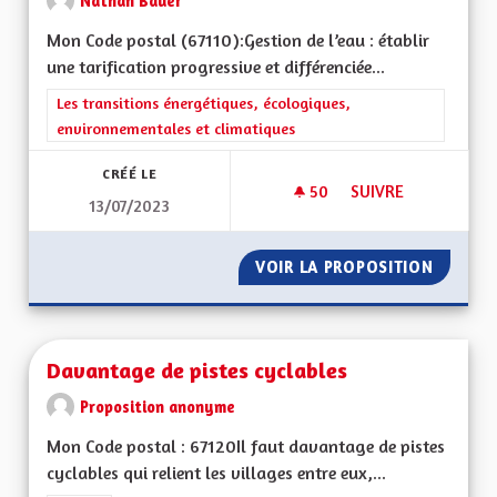
Nathan Bauer
Mon Code postal (67110):Gestion de l’eau : établir
une tarification progressive et différenciée...
Filtrer les résultats de la catégorie : Les transitions énergéti
Les transitions énergétiques, écologiques,
environnementales et climatiques
CRÉÉ LE
50
50 ABONNÉS
SUIVRE
13/07/2023
GESTION DE L'EAU
VOIR LA PROPOSITION
GESTIO
Davantage de pistes cyclables
Proposition anonyme
Mon Code postal : 67120Il faut davantage de pistes
cyclables qui relient les villages entre eux,...