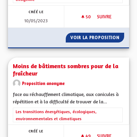
CRÉÉ LE
50
50 ABONNÉS
SUIVRE
10/05/2023
INSPIRATIONS TRAN
VOIR LA PROPOSITION
INSPIR
Moins de bâtiments sombres pour de la
fraîcheur
Proposition anonyme
face au réchauffement climatique, aux canicules à
répétition et à la difficulté de trouver de la...
Filtrer les résultats de la catégorie : Les transitions énergéti
Les transitions énergétiques, écologiques,
environnementales et climatiques
CRÉÉ LE
49
49 ABONNÉS
SUIVRE