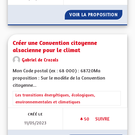
VOIR LA PROPOSITION
LE RETO
Créer une Convention citoyenne
alsacienne pour le climat
Gabriel de Crozals
Mon Code postal (ex : 68 000) : 68720Ma
proposition : Sur le modèle de la Convention
citoyenne...
Filtrer les résultats de la catégorie : Les transitions énergéti
Les transitions énergétiques, écologiques,
environnementales et climatiques
CRÉÉ LE
50
50 ABONNÉS
SUIVRE
11/05/2023
CRÉER UNE CONVEN