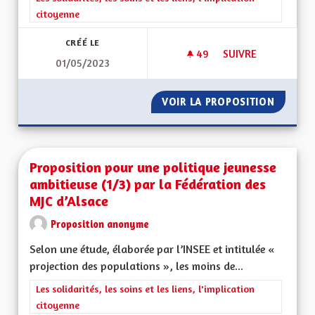
citoyenne
CRÉÉ LE
49
49 ABONNÉS
SUIVRE
01/05/2023
CRÉER UN RÉGIME D
VOIR LA PROPOSITION
CRÉER U
Proposition pour une politique jeunesse
ambitieuse (1/3) par la Fédération des
MJC d’Alsace
Proposition anonyme
Selon une étude, élaborée par l’INSEE et intitulée «
projection des populations », les moins de...
Filtrer les résultats de la catégorie : Les solidarités, les soins e
Les solidarités, les soins et les liens, l'implication
citoyenne