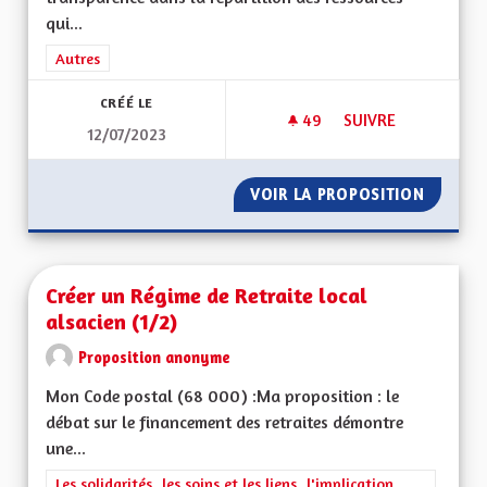
qui...
Filtrer les résultats de la catégorie : Autres
Autres
CRÉÉ LE
49
49 ABONNÉS
SUIVRE
12/07/2023
EGALITÉ ENTRE LES
VOIR LA PROPOSITION
EGALITÉ
Créer un Régime de Retraite local
alsacien (1/2)
Proposition anonyme
Mon Code postal (68 000) :Ma proposition : le
débat sur le financement des retraites démontre
une...
Filtrer les résultats de la catégorie : Les solidarités, les soins e
Les solidarités, les soins et les liens, l'implication