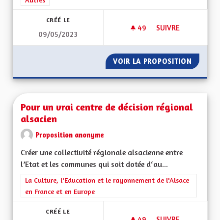
CRÉÉ LE
49
49 ABONNÉS
SUIVRE
09/05/2023
VOIR GRAND ! DE L'
VOIR LA PROPOSITION
VOIR GR
Pour un vrai centre de décision régional
alsacien
Proposition anonyme
Créer une collectivité régionale alsacienne entre
l’Etat et les communes qui soit dotée d‘au...
Filtrer les résultats de la catégorie : La Culture, l'Education e
La Culture, l'Education et le rayonnement de l'Alsace
en France et en Europe
CRÉÉ LE
49
49 ABONNÉS
SUIVRE