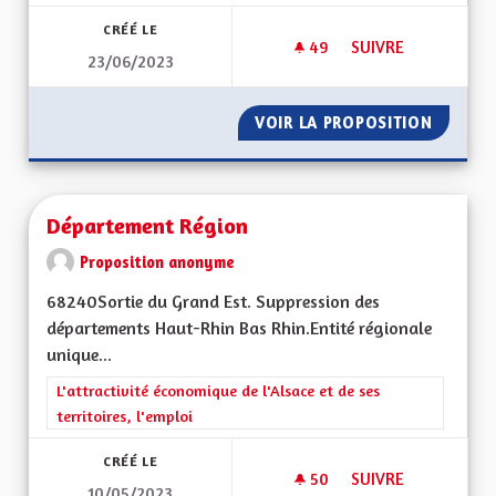
CRÉÉ LE
49
49 ABONNÉS
SUIVRE
23/06/2023
PROPOSITION POUR 
VOIR LA PROPOSITION
PROPOS
Département Région
Proposition anonyme
68240Sortie du Grand Est. Suppression des
départements Haut-Rhin Bas Rhin.Entité régionale
unique...
Filtrer les résultats de la catégorie : L'attractivité économique 
L'attractivité économique de l'Alsace et de ses
territoires, l'emploi
CRÉÉ LE
50
50 ABONNÉS
SUIVRE
10/05/2023
DÉPARTEMENT RÉG