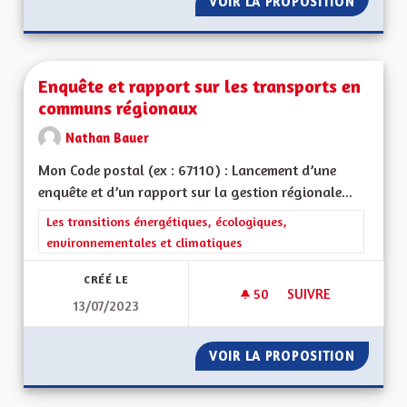
VOIR LA PROPOSITION
CRÉER 
Enquête et rapport sur les transports en
communs régionaux
Nathan Bauer
Mon Code postal (ex : 67110) : Lancement d’une
enquête et d’un rapport sur la gestion régionale...
Filtrer les résultats de la catégorie : Les transitions énergéti
Les transitions énergétiques, écologiques,
environnementales et climatiques
CRÉÉ LE
50
50 ABONNÉS
SUIVRE
13/07/2023
ENQUÊTE ET RAPPO
VOIR LA PROPOSITION
ENQUÊT