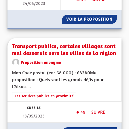
24/05/2023
POUR UN VRAI CENT
VOIR LA PROPOSITION
POUR U
Transport publics, certains villages sont
mal desservis vers les villes de la région
Proposition anonyme
Mon Code postal (ex : 68 000) : 68280Ma
proposition : Quels sont les grands défis pour
l’Alsace...
Filtrer les résultats de la catégorie : Les services publics en pro
Les services publics en proximité
CRÉÉ LE
49
49 ABONNÉS
SUIVRE
13/05/2023
TRANSPORT PUBLICS