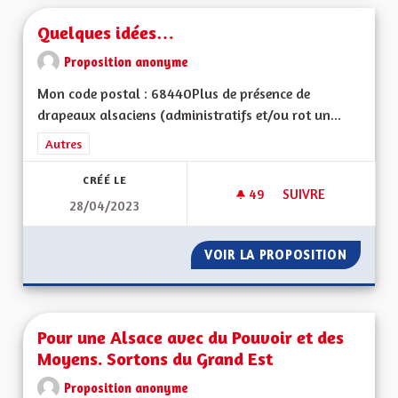
Quelques idées…
Proposition anonyme
Mon code postal : 68440Plus de présence de
drapeaux alsaciens (administratifs et/ou rot un...
Filtrer les résultats de la catégorie : Autres
Autres
CRÉÉ LE
49
49 ABONNÉS
SUIVRE
28/04/2023
QUELQUES IDÉES…
VOIR LA PROPOSITION
QUELQU
Pour une Alsace avec du Pouvoir et des
Moyens. Sortons du Grand Est
Proposition anonyme