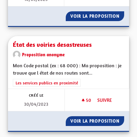
VOIR LA PROPOSITION
DÉPART
État des voiries desastreuses
Proposition anonyme
Mon Code postal (ex : 68 000) : Ma proposition : je
trouve que l état de nos routes sont...
Filtrer les résultats de la catégorie : Les services publics en pro
Les services publics en proximité
CRÉÉ LE
50
50 ABONNÉS
SUIVRE
30/04/2023
ÉTAT DES VOIRIES 
VOIR LA PROPOSITION
ÉTAT D