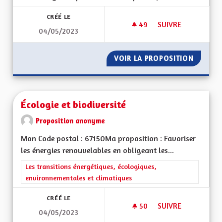
CRÉÉ LE
49
49 ABONNÉS
SUIVRE
04/05/2023
UNE ALSACE EURO
VOIR LA PROPOSITION
UNE AL
Écologie et biodiversité
Proposition anonyme
Mon Code postal : 67150Ma proposition : Favoriser
les énergies renouvelables en obligeant les...
Filtrer les résultats de la catégorie : Les transitions énergéti
Les transitions énergétiques, écologiques,
environnementales et climatiques
CRÉÉ LE
50
50 ABONNÉS
SUIVRE
04/05/2023
ÉCOLOGIE ET BIODI