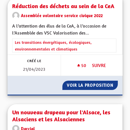
Réduction des déchets au sein de la CeA
Assemblée volontaire service civique 2022
A l’attention des élus de la CeA, à l’occasion de
l’Assemblée des VSC Valorisation des...
Filtrer les résultats de la catégorie : Les transitions énergéti
Les transitions énergétiques, écologiques,
environnementales et climatiques
CRÉÉ LE
50
50 ABONNÉS
SUIVRE
21/04/2023
RÉDUCTION DES DÉC
VOIR LA PROPOSITION
RÉDUCT
Un nouveau drapeau pour l'Alsace, les
Alsaciens et les Alsaciennes
Darcial