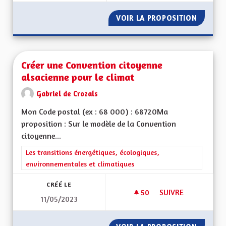
VOIR LA PROPOSITION
ÉCOLOG
Créer une Convention citoyenne
alsacienne pour le climat
Gabriel de Crozals
Mon Code postal (ex : 68 000) : 68720Ma
proposition : Sur le modèle de la Convention
citoyenne...
Filtrer les résultats de la catégorie : Les transitions énergéti
Les transitions énergétiques, écologiques,
environnementales et climatiques
CRÉÉ LE
50
50 ABONNÉS
SUIVRE
11/05/2023
CRÉER UNE CONVEN