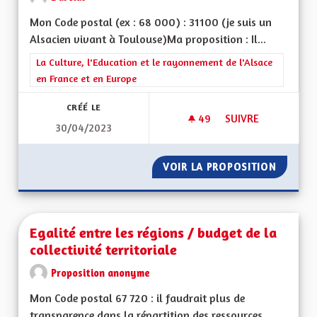
Mon Code postal (ex : 68 000) : 31100 (je suis un
Alsacien vivant à Toulouse)Ma proposition : Il...
Filtrer les résultats de la catégorie : La Culture, l'Education e
La Culture, l'Education et le rayonnement de l'Alsace
en France et en Europe
CRÉÉ LE
49
49 ABONNÉS
SUIVRE
30/04/2023
UN NOUVEAU DRAPEA
VOIR LA PROPOSITION
UN NOU
Egalité entre les régions / budget de la
collectivité territoriale
Proposition anonyme
Mon Code postal 67 720 : il faudrait plus de
transparence dans la répartition des ressources