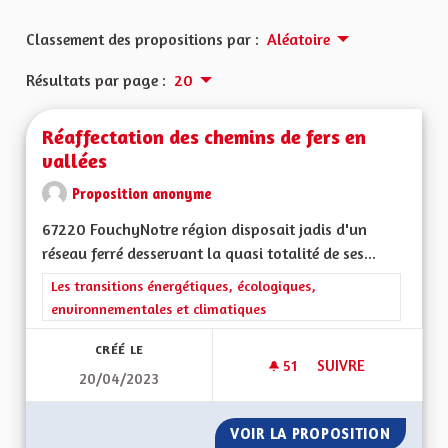
Classement des propositions par :
Aléatoire
Résultats par page :
20
Réaffectation des chemins de fers en
vallées
Proposition anonyme
67220 FouchyNotre région disposait jadis d'un
réseau ferré desservant la quasi totalité de ses...
Filtrer les résultats de la catégorie : Les transitions énergéti
Les transitions énergétiques, écologiques,
environnementales et climatiques
CRÉÉ LE
51
51 ABONNÉS
SUIVRE
20/04/2023
RÉAFFECTATION DES
VOIR LA PROPOSITION
RÉAFFE