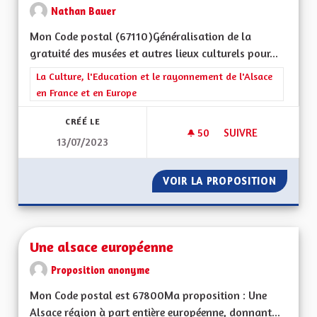
Nathan Bauer
Mon Code postal (67110)Généralisation de la
gratuité des musées et autres lieux culturels pour...
Filtrer les résultats de la catégorie : La Culture, l'Education e
La Culture, l'Education et le rayonnement de l'Alsace
en France et en Europe
CRÉÉ LE
50
50 ABONNÉS
SUIVRE
13/07/2023
GRATUITÉ DES MUS
VOIR LA PROPOSITION
GRATUI
Une alsace européenne
Proposition anonyme
Mon Code postal est 67800Ma proposition : Une
Alsace région à part entière européenne, donnant...