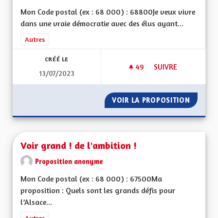
Mon Code postal (ex : 68 000) : 68800Je veux vivre
dans une vraie démocratie avec des élus ayant...
Filtrer les résultats de la catégorie : Autres
Autres
CRÉÉ LE
49
49 ABONNÉS
SUIVRE
13/07/2023
POUR UNE ALSACE 
VOIR LA PROPOSITION
POUR U
Voir grand ! de l'ambition !
Proposition anonyme
Mon Code postal (ex : 68 000) : 67500Ma
proposition : Quels sont les grands défis pour
l’Alsace...
Filtrer les résultats de la catégorie : Autres
Autres