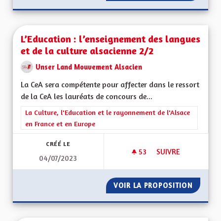
L’Education : l’enseignement des langues
et de la culture alsacienne 2/2
Unser Land Mouvement Alsacien
La CeA sera compétente pour affecter dans le ressort
de la CeA les lauréats de concours de...
Filtrer les résultats de la catégorie : La Culture, l'Education e
La Culture, l'Education et le rayonnement de l'Alsace
en France et en Europe
CRÉÉ LE
53
53 ABONNÉS
SUIVRE
04/07/2023
L’EDUCATION : L’E
VOIR LA PROPOSITION
L’EDUC