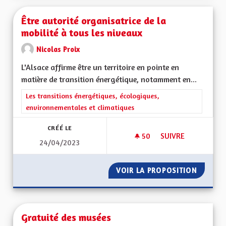
Être autorité organisatrice de la
mobilité à tous les niveaux
Nicolas Proix
L'Alsace affirme être un territoire en pointe en
matière de transition énergétique, notamment en...
Filtrer les résultats de la catégorie : Les transitions énergéti
Les transitions énergétiques, écologiques,
environnementales et climatiques
CRÉÉ LE
50
50 ABONNÉS
SUIVRE
24/04/2023
ÊTRE AUTORITÉ ORG
VOIR LA PROPOSITION
ÊTRE A
Gratuité des musées