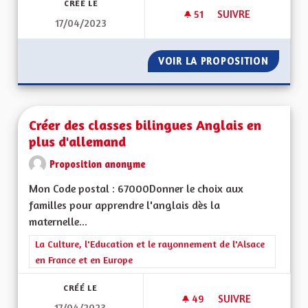
CRÉÉ LE
51
51 ABONNÉS
SUIVRE
17/04/2023
SUBVENTION POUR 
VOIR LA PROPOSITION
SUBVEN
Créer des classes bilingues Anglais en
plus d'allemand
Proposition anonyme
Mon Code postal : 67000Donner le choix aux
familles pour apprendre l'anglais dès la
maternelle...
Filtrer les résultats de la catégorie : La Culture, l'Education e
La Culture, l'Education et le rayonnement de l'Alsace
en France et en Europe
CRÉÉ LE
49
49 ABONNÉS
SUIVRE
17/04/2023