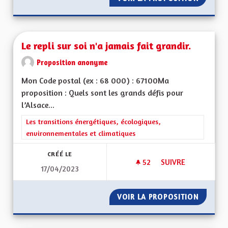
Le repli sur soi n'a jamais fait grandir.
Proposition anonyme
Mon Code postal (ex : 68 000) : 67100Ma
proposition : Quels sont les grands défis pour
l’Alsace...
Filtrer les résultats de la catégorie : Les transitions énergéti
Les transitions énergétiques, écologiques,
environnementales et climatiques
CRÉÉ LE
52
52 ABONNÉS
SUIVRE
17/04/2023
LE REPLI SUR SOI N
VOIR LA PROPOSITION
LE REPL