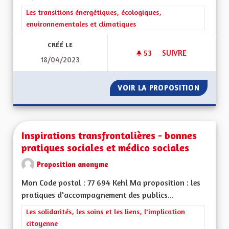
Filtrer les résultats de la catégorie : Les transitions énergéti
Les transitions énergétiques, écologiques,
environnementales et climatiques
CRÉÉ LE
53
53 ABONNÉS
SUIVRE
18/04/2023
FAIRE FACE AU DÉCL
VOIR LA PROPOSITION
FAIRE F
Inspirations transfrontalières - bonnes
pratiques sociales et médico sociales
Proposition anonyme
Mon Code postal : 77 694 Kehl Ma proposition : les
pratiques d'accompagnement des publics...
Filtrer les résultats de la catégorie : Les solidarités, les soins e
Les solidarités, les soins et les liens, l'implication
citoyenne