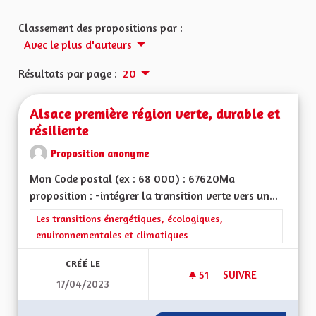
Classement des propositions par :
Avec le plus d'auteurs
Résultats par page :
20
Alsace première région verte, durable et
résiliente
Proposition anonyme
Mon Code postal (ex : 68 000) : 67620Ma
proposition : -intégrer la transition verte vers un...
Filtrer les résultats de la catégorie : Les transitions énergéti
Les transitions énergétiques, écologiques,
environnementales et climatiques
CRÉÉ LE
51
51 ABONNÉS
SUIVRE
17/04/2023
ALSACE PREMIÈRE R