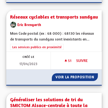
Réseaux cyclables et transports sundgau
Eric Brengarth
Mon Code postal (ex : 68 000) : 68130 les réseaux
de transports du sundgau sont inexistants en...
Filtrer les résultats de la catégorie : Les services publics en pro
Les services publics en proximité
CRÉÉ LE
51
51 ABONNÉS
SUIVRE
17/04/2023
RÉSEAUX CYCLABLE
VOIR LA PROPOSITION
RÉSEAU
Généraliser les solutions de tri du
SMICTOM Alsace-centrale à toute la