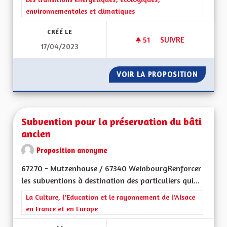
environnementales et climatiques
CRÉÉ LE
51
51 ABONNÉS
SUIVRE
17/04/2023
DÉVELOPPER LES PI
VOIR LA PROPOSITION
DÉVELO
Subvention pour la préservation du bâti
ancien
Proposition anonyme
67270 - Mutzenhouse / 67340 WeinbourgRenforcer
les subventions à destination des particuliers qui...
Filtrer les résultats de la catégorie : La Culture, l'Education e
La Culture, l'Education et le rayonnement de l'Alsace
en France et en Europe