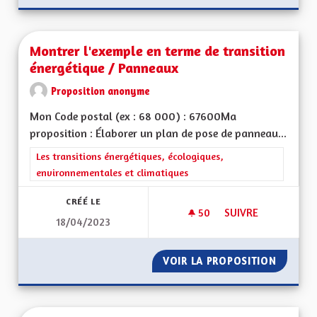
Montrer l'exemple en terme de transition
énergétique / Panneaux
Proposition anonyme
Mon Code postal (ex : 68 000) : 67600Ma
proposition : Élaborer un plan de pose de panneau...
Filtrer les résultats de la catégorie : Les transitions énergéti
Les transitions énergétiques, écologiques,
environnementales et climatiques
CRÉÉ LE
50
50 ABONNÉS
SUIVRE
18/04/2023
MONTRER L'EXEMPL
VOIR LA PROPOSITION
MONTRE