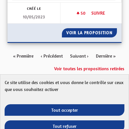
CRÉÉ LE
50
50 ABONNÉS
SUIVRE
10/05/2023
INSPIRATIONS TRAN
VOIR LA PROPOSITION
INSPIR
« Première
‹ Précédent
Suivant ›
Dernière »
Voir toutes les propositions retirées
Ce site utilise des cookies et vous donne le contrôle sur ceux
Protection des Données
Charte de contribution
que vous souhaitez activer
Mentions légales
FAQ
CGU
Droit d’interpellation citoyenne : comment ça marche ?
Télécharger les fichiers Open Data
Tout accepter
Entre vos mains - Collectivité européenne 
Entre vos mains - Collectivité euro
Entre vos mains - Collectivité
Entre vos mains - Collect
Tout refuser