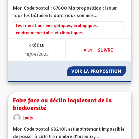
Mon Code postal : 67600 Ma proposition : Isoler
tous les bâtiments dont nous sommes...
Filtrer les résultats de la catégorie : Les transitions énergéti
Les transitions énergétiques, écologiques,
environnementales et climatiques
CRÉÉ LE
51
51 ABONNÉS
SUIVRE
18/04/2023
MONTRER L'EXEMPL
VOIR LA PROPOSITION
MONTRE
Faire face au déclin inquietant de la
biodiversité
Louis
Mon Code postal 68210Il est maintenant impossible
de passer à côté !Le nombre d'oiseaux,...