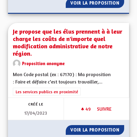
VOIR LA PROPOSITION
ALSACE
Je propose que les élus prennent à à leur
charge les coûts de n'importe quel
modification administrative de notre
région.
Proposition anonyme
Mon Code postal (ex : 67170) : Ma proposition
: Faire et défaire c'est toujours travailler,...
Filtrer les résultats de la catégorie : Les services publics en pro
Les services publics en proximité
CRÉÉ LE
49
49 ABONNÉS
SUIVRE
17/04/2023
JE PROPOSE QUE LE
VOIR LA PROPOSITION
JE PRO