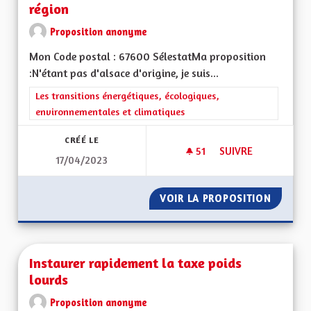
région
Proposition anonyme
Mon Code postal : 67600 SélestatMa proposition
:N'étant pas d'alsace d'origine, je suis...
Filtrer les résultats de la catégorie : Les transitions énergéti
Les transitions énergétiques, écologiques,
environnementales et climatiques
CRÉÉ LE
51
51 ABONNÉS
SUIVRE
17/04/2023
GÉNÉRALISER LES S
VOIR LA PROPOSITION
GÉNÉRA
Instaurer rapidement la taxe poids
lourds
Proposition anonyme