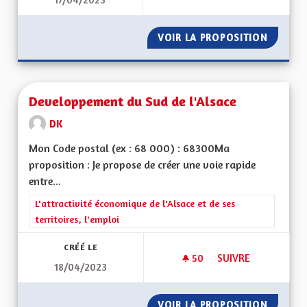
CRÉER DES CLASSES
VOIR LA PROPOSITION
CRÉER 
Developpement du Sud de l'Alsace
DK
Mon Code postal (ex : 68 000) : 68300Ma
proposition : Je propose de créer une voie rapide
entre...
Filtrer les résultats de la catégorie : L'attractivité économique 
L'attractivité économique de l'Alsace et de ses
territoires, l'emploi
CRÉÉ LE
50
50 ABONNÉS
SUIVRE
18/04/2023
DEVELOPPEMENT DU
VOIR LA PROPOSITION
DEVELO