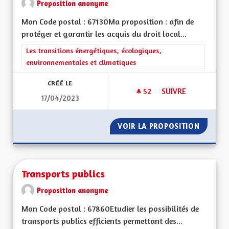
Proposition anonyme
Mon Code postal : 67130Ma proposition : afin de
protéger et garantir les acquis du droit local...
Filtrer les résultats de la catégorie : Les transitions énergéti
Les transitions énergétiques, écologiques,
environnementales et climatiques
CRÉÉ LE
52
52 ABONNÉS
SUIVRE
17/04/2023
CRÉATION DES LABE
VOIR LA PROPOSITION
CRÉATI
Transports publics
Proposition anonyme
Mon Code postal : 67860Etudier les possibilités de
transports publics efficients permettant des...