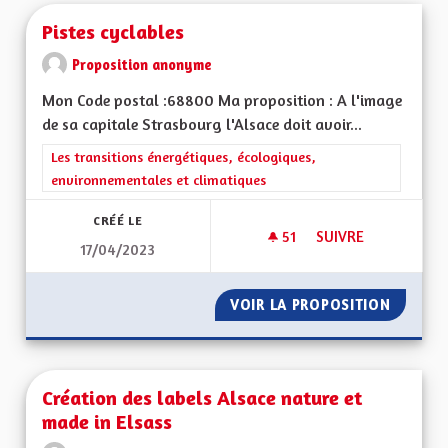
Pistes cyclables
Proposition anonyme
Mon Code postal :68800 Ma proposition : A l'image
de sa capitale Strasbourg l'Alsace doit avoir...
Filtrer les résultats de la catégorie : Les transitions énergéti
Les transitions énergétiques, écologiques,
environnementales et climatiques
CRÉÉ LE
51
51 ABONNÉS
SUIVRE
17/04/2023
PISTES CYCLABLES
VOIR LA PROPOSITION
PISTES
Création des labels Alsace nature et
made in Elsass