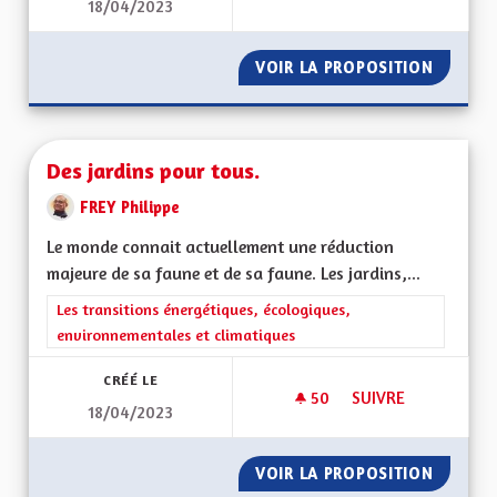
18/04/2023
SÉCURITÉ SOCIALE
VOIR LA PROPOSITION
SÉCURI
Des jardins pour tous.
FREY Philippe
Le monde connait actuellement une réduction
majeure de sa faune et de sa faune. Les jardins,...
Filtrer les résultats de la catégorie : Les transitions énergéti
Les transitions énergétiques, écologiques,
environnementales et climatiques
CRÉÉ LE
50
50 ABONNÉS
SUIVRE
18/04/2023
DES JARDINS POUR 
VOIR LA PROPOSITION
DES JA