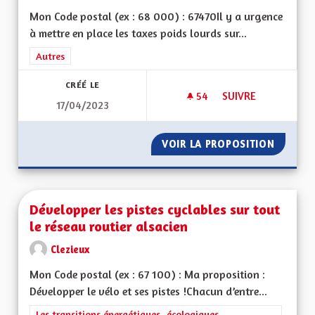
Mon Code postal (ex : 68 000) : 67470Il y a urgence
à mettre en place les taxes poids lourds sur...
Filtrer les résultats de la catégorie : Autres
Autres
CRÉÉ LE
54
54 ABONNÉS
SUIVRE
17/04/2023
INSTAURER RAPIDE
VOIR LA PROPOSITION
INSTAU
Développer les pistes cyclables sur tout
le réseau routier alsacien
Clezieux
Mon Code postal (ex : 67 100) : Ma proposition :
Développer le vélo et ses pistes !Chacun d’entre...
Filtrer les résultats de la catégorie : Les transitions énergéti
Les transitions énergétiques, écologiques,