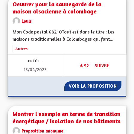
Oeuvrer pour la sauvegarde de la
maison alsacienne à colombage
Louis
Mon Code postal 68210Tout est dans le titre : Les
maisons traditionnelles à Colombages qui font...
Filtrer les résultats de la catégorie : Autres
Autres
CRÉÉ LE
52
52 ABONNÉS
SUIVRE
18/04/2023
OEUVRER POUR LA 
VOIR LA PROPOSITION
OEUVRE
Montrer l'exemple en terme de transition
énergétique / Isolation de nos bâtiments
Proposition anonyme