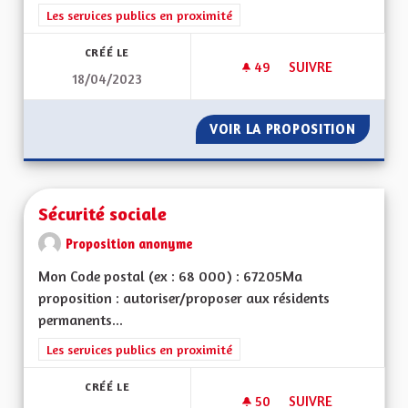
Filtrer les résultats de la catégorie : Les services publics en pro
Les services publics en proximité
CRÉÉ LE
49
49 ABONNÉS
SUIVRE
18/04/2023
TRANSPORTS PUBLI
VOIR LA PROPOSITION
TRANSP
Sécurité sociale
Proposition anonyme
Mon Code postal (ex : 68 000) : 67205Ma
proposition : autoriser/proposer aux résidents
permanents...
Filtrer les résultats de la catégorie : Les services publics en pro
Les services publics en proximité
CRÉÉ LE
50
50 ABONNÉS
SUIVRE