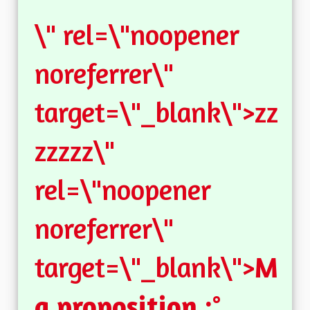
\" rel=\"noopener
noreferrer\"
target=\"_blank\">zz
zzzzz\"
rel=\"noopener
noreferrer\"
target=\"_blank\">
M
a proposition :°