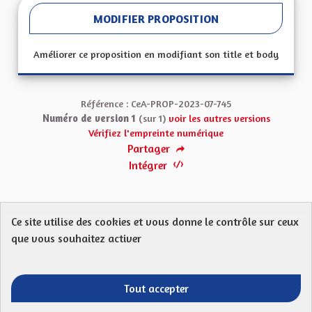
MODIFIER PROPOSITION
Améliorer ce proposition en modifiant son title et body
Référence : CeA-PROP-2023-07-745
Numéro de version 1
(sur 1)
voir les autres versions
Vérifiez l'empreinte numérique
Partager
Intégrer
Ce site utilise des cookies et vous donne le contrôle sur ceux
Protection des Données
Charte de contribution
que vous souhaitez activer
Mentions légales
FAQ
CGU
Droit d’interpellation citoyenne : comment ça marche ?
Télécharger les fichiers Open Data
Tout accepter
Entre vos mains - Collectivité européenne 
Entre vos mains - Collectivité euro
Entre vos mains - Collectivité
Entre vos mains - Collect