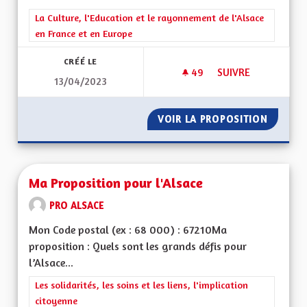
Filtrer les résultats de la catégorie : La Culture, l'Education e
La Culture, l'Education et le rayonnement de l'Alsace
en France et en Europe
CRÉÉ LE
49
49 ABONNÉS
SUIVRE
13/04/2023
PROPOSITION ÉDUC
VOIR LA PROPOSITION
PROPOS
Ma Proposition pour l'Alsace
PRO ALSACE
Mon Code postal (ex : 68 000) : 67210Ma
proposition : Quels sont les grands défis pour
l’Alsace...
Filtrer les résultats de la catégorie : Les solidarités, les soins e
Les solidarités, les soins et les liens, l'implication
citoyenne