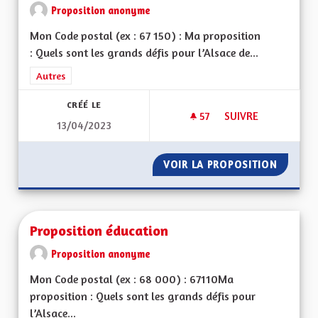
Proposition anonyme
Mon Code postal (ex : 67 150) : Ma proposition
: Quels sont les grands défis pour l’Alsace de...
Filtrer les résultats de la catégorie : Autres
Autres
CRÉÉ LE
57
57 ABONNÉS
SUIVRE
13/04/2023
POUR UNE ALSACE
VOIR LA PROPOSITION
POUR U
Proposition éducation
Proposition anonyme
Mon Code postal (ex : 68 000) : 67110Ma
proposition : Quels sont les grands défis pour
l’Alsace...