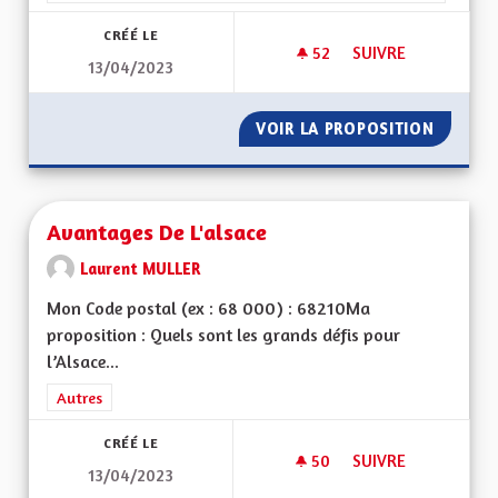
CRÉÉ LE
52
52 ABONNÉS
SUIVRE
13/04/2023
MA PROPOSITION P
VOIR LA PROPOSITION
MA PRO
Avantages De L'alsace
Laurent MULLER
Mon Code postal (ex : 68 000) : 68210Ma
proposition : Quels sont les grands défis pour
l’Alsace...
Filtrer les résultats de la catégorie : Autres
Autres
CRÉÉ LE
50
50 ABONNÉS
SUIVRE
13/04/2023
AVANTAGES DE L'AL