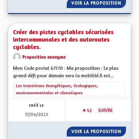
VOIR LA PROPOSITION
PROMOU
Créer des pistes cyclables sécurisées
intercommunales et des autoroutes
cyclables.
Proposition anonyme
Mon Code postal 67170 : Ma proposition : Le plus
grand défi pour demain sera la mobilité.Il est...
Filtrer les résultats de la catégorie : Les transitions énergéti
Les transitions énergétiques, écologiques,
environnementales et climatiques
CRÉÉ LE
52
52 ABONNÉS
SUIVRE
17/04/2023
CRÉER DES PISTES 
VOIR LA PROPOSITION
CRÉER 