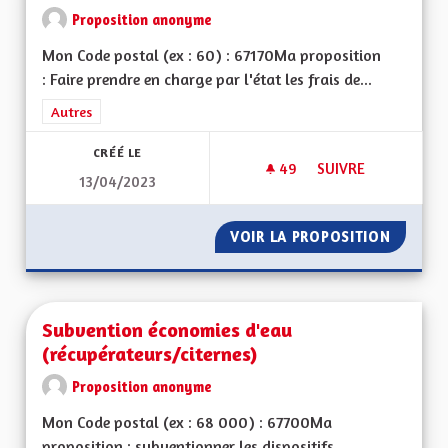
Proposition anonyme
Mon Code postal (ex : 60) : 67170Ma proposition
: Faire prendre en charge par l'état les frais de...
Filtrer les résultats de la catégorie : Autres
Autres
CRÉÉ LE
49
49 ABONNÉS
SUIVRE
13/04/2023
MINEURS NON ACC
VOIR LA PROPOSITION
MINEUR
Subvention économies d'eau
(récupérateurs/citernes)
Proposition anonyme
Mon Code postal (ex : 68 000) : 67700Ma
proposition : subventionner les dispositifs