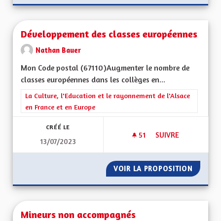
Développement des classes européennes
Nathan Bauer
Mon Code postal (67110)Augmenter le nombre de
classes européennes dans les collèges en...
Filtrer les résultats de la catégorie : La Culture, l'Education e
La Culture, l'Education et le rayonnement de l'Alsace
en France et en Europe
CRÉÉ LE
51
51 ABONNÉS
SUIVRE
13/07/2023
DÉVELOPPEMENT DE
VOIR LA PROPOSITION
DÉVELO
Mineurs non accompagnés