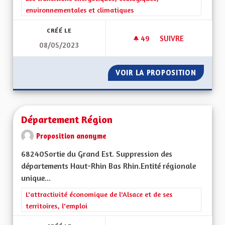
environnementales et climatiques
CRÉÉ LE
49
49 ABONNÉS
SUIVRE
08/05/2023
PANNEAUX PHOTOV
VOIR LA PROPOSITION
PANNEA
Département Région
Proposition anonyme
68240Sortie du Grand Est. Suppression des
départements Haut-Rhin Bas Rhin.Entité régionale
unique...
Filtrer les résultats de la catégorie : L'attractivité économique 
L'attractivité économique de l'Alsace et de ses
territoires, l'emploi