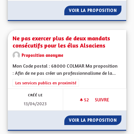
VOIR LA PROPOSITION
AVANTA
Ne pas exercer plus de deux mandats
consécutifs pour les élus Alsaciens
Proposition anonyme
Mon Code postal : 68000 COLMAR Ma proposition
: Afin de ne pas créer un professionnalisme de la...
Filtrer les résultats de la catégorie : Les services publics en pro
Les services publics en proximité
CRÉÉ LE
52
52 ABONNÉS
SUIVRE
13/04/2023
NE PAS EXERCER PL
VOIR LA PROPOSITION
NE PAS