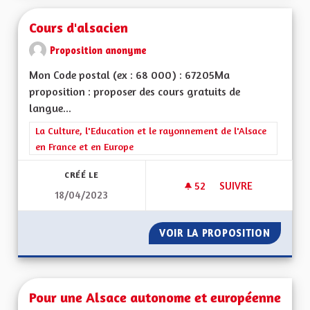
Cours d'alsacien
Proposition anonyme
Mon Code postal (ex : 68 000) : 67205Ma
proposition : proposer des cours gratuits de
langue...
Filtrer les résultats de la catégorie : La Culture, l'Education e
La Culture, l'Education et le rayonnement de l'Alsace
en France et en Europe
CRÉÉ LE
52
52 ABONNÉS
SUIVRE
18/04/2023
COURS D'ALSACIEN
VOIR LA PROPOSITION
COURS 
Pour une Alsace autonome et européenne