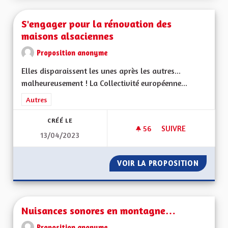
S'engager pour la rénovation des
maisons alsaciennes
Proposition anonyme
Elles disparaissent les unes après les autres...
malheureusement ! La Collectivité européenne...
Filtrer les résultats de la catégorie : Autres
Autres
CRÉÉ LE
56
56 ABONNÉS
SUIVRE
13/04/2023
S'ENGAGER POUR L
VOIR LA PROPOSITION
S'ENGA
Nuisances sonores en montagne…
Proposition anonyme