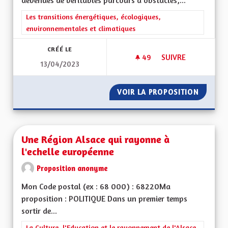
devenues de véritables parcours d'obstacles,...
Filtrer les résultats de la catégorie : Les transitions énergéti
Les transitions énergétiques, écologiques,
environnementales et climatiques
CRÉÉ LE
49
49 ABONNÉS
SUIVRE
13/04/2023
ETRE INNOVANT DAN
VOIR LA PROPOSITION
ETRE I
Une Région Alsace qui rayonne à
l'echelle européenne
Proposition anonyme
Mon Code postal (ex : 68 000) : 68220Ma
proposition : POLITIQUE Dans un premier temps
sortir de...
Filtrer les résultats de la catégorie : La Culture, l'Education e
La Culture, l'Education et le rayonnement de l'Alsace