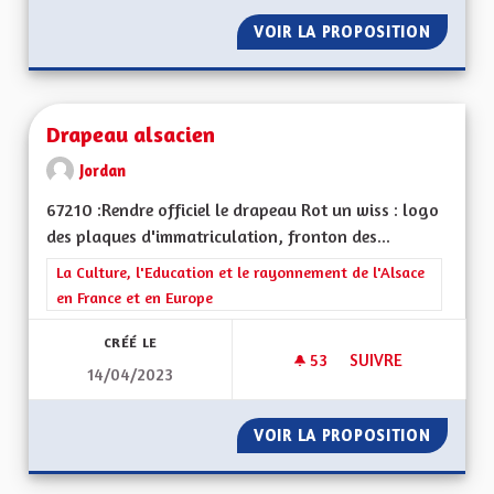
VOIR LA PROPOSITION
RÉNOVA
Drapeau alsacien
Jordan
67210 :Rendre officiel le drapeau Rot un wiss : logo
des plaques d'immatriculation, fronton des...
Filtrer les résultats de la catégorie : La Culture, l'Education e
La Culture, l'Education et le rayonnement de l'Alsace
en France et en Europe
CRÉÉ LE
53
53 ABONNÉS
SUIVRE
14/04/2023
DRAPEAU ALSACIEN
VOIR LA PROPOSITION
DRAPEA