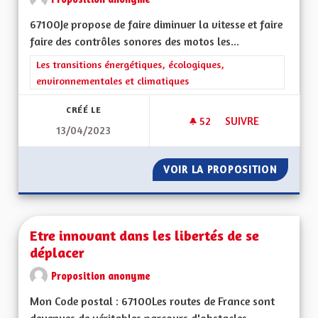
67100Je propose de faire diminuer la vitesse et faire
faire des contrôles sonores des motos les...
Filtrer les résultats de la catégorie : Les transitions énergéti
Les transitions énergétiques, écologiques,
environnementales et climatiques
CRÉÉ LE
52
52 ABONNÉS
SUIVRE
13/04/2023
NUISANCES SONOR
VOIR LA PROPOSITION
NUISAN
Etre innovant dans les libertés de se
déplacer
Proposition anonyme
Mon Code postal : 67100Les routes de France sont