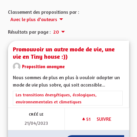
Classement des propositions par :
Avec le plus d'auteurs
Résultats par page :
20
Promouvoir un autre mode de vie, une
vie en Tiny house :))
Proposition anonyme
Nous sommes de plus en plus à vouloir adopter un
mode de vie plus sobre, qui soit accessible...
Filtrer les résultats de la catégorie : Les transitions énergéti
Les transitions énergétiques, écologiques,
environnementales et climatiques
CRÉÉ LE
51
51 ABONNÉS
SUIVRE
21/04/2023
PROMOUVOIR UN AUT