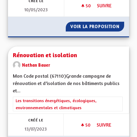
CRÉÉ LE
50
50 ABONNÉS
SUIVRE
10/05/2023
DÉPARTEMENT RÉG
VOIR LA PROPOSITION
DÉPART
Rénovation et isolation
Nathan Bauer
Mon Code postal (67110)Grande campagne de
rénovation et d’isolation de nos bâtiments publics
et...
Filtrer les résultats de la catégorie : Les transitions énergéti
Les transitions énergétiques, écologiques,
environnementales et climatiques
CRÉÉ LE
50
50 ABONNÉS
SUIVRE
13/07/2023
RÉNOVATION ET IS