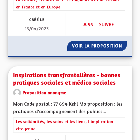
en France et en Europe
CRÉÉ LE
56
56 ABONNÉS
SUIVRE
13/04/2023
UNE RÉGION ALSAC
VOIR LA PROPOSITION
UNE RÉ
Inspirations transfrontalières - bonnes
pratiques sociales et médico sociales
Proposition anonyme
Mon Code postal : 77 694 Kehl Ma proposition : les
pratiques d'accompagnement des publics...
Filtrer les résultats de la catégorie : Les solidarités, les soins e
Les solidarités, les soins et les liens, l'implication
citoyenne