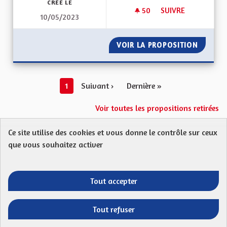
CRÉÉ LE
50
50 ABONNÉS
SUIVRE
10/05/2023
INSPIRATIONS TRAN
VOIR LA PROPOSITION
INSPIR
1
Suivant ›
Dernière »
Voir toutes les propositions retirées
Ce site utilise des cookies et vous donne le contrôle sur ceux
Protection des Données
Charte de contribution
que vous souhaitez activer
Mentions légales
FAQ
CGU
Droit d’interpellation citoyenne : comment ça marche ?
Télécharger les fichiers Open Data
Tout accepter
Entre vos mains - Collectivité européenne 
Entre vos mains - Collectivité euro
Entre vos mains - Collectivité
Entre vos mains - Collect
Tout refuser
Site réalisé par
Open Source Politics
grâce au
logiciel libre