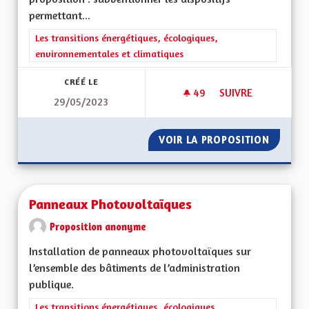
permettant...
Filtrer les résultats de la catégorie : Les transitions énergéti
Les transitions énergétiques, écologiques,
environnementales et climatiques
CRÉÉ LE
49
49 ABONNÉS
SUIVRE
29/05/2023
SUBVENTION ÉCONO
VOIR LA PROPOSITION
SUBVEN
Panneaux Photovoltaïques
Proposition anonyme
Installation de panneaux photovoltaïques sur
l’ensemble des bâtiments de l’administration
publique.
Filtrer les résultats de la catégorie : Les transitions énergéti
Les transitions énergétiques, écologiques,