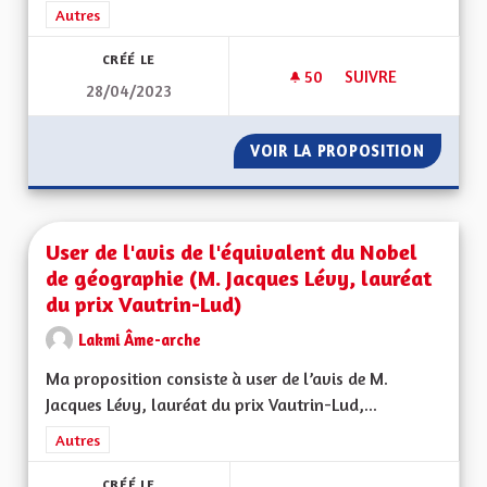
Filtrer les résultats de la catégorie : Autres
Autres
CRÉÉ LE
50
50 ABONNÉS
SUIVRE
28/04/2023
ROULER SUR DES RO
VOIR LA PROPOSITION
ROULER
User de l'avis de l'équivalent du Nobel
de géographie (M. Jacques Lévy, lauréat
du prix Vautrin-Lud)
Lakmi Âme-arche
Ma proposition consiste à user de l’avis de M.
Jacques Lévy, lauréat du prix Vautrin-Lud,...
Filtrer les résultats de la catégorie : Autres
Autres
CRÉÉ LE