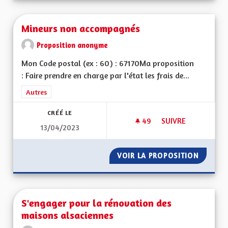
Mineurs non accompagnés
Proposition anonyme
Mon Code postal (ex : 60) : 67170Ma proposition
: Faire prendre en charge par l'état les frais de...
Filtrer les résultats de la catégorie : Autres
Autres
CRÉÉ LE
49
49 ABONNÉS
SUIVRE
13/04/2023
MINEURS NON ACC
VOIR LA PROPOSITION
MINEUR
S'engager pour la rénovation des
maisons alsaciennes