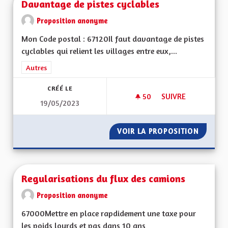
Davantage de pistes cyclables
Proposition anonyme
Mon Code postal : 67120Il faut davantage de pistes
cyclables qui relient les villages entre eux,...
Filtrer les résultats de la catégorie : Autres
Autres
CRÉÉ LE
50
50 ABONNÉS
SUIVRE
19/05/2023
DAVANTAGE DE PIST
VOIR LA PROPOSITION
DAVANT
Regularisations du flux des camions
Proposition anonyme
67000Mettre en place rapdidement une taxe pour
les poids lourds et pas dans 10 ans