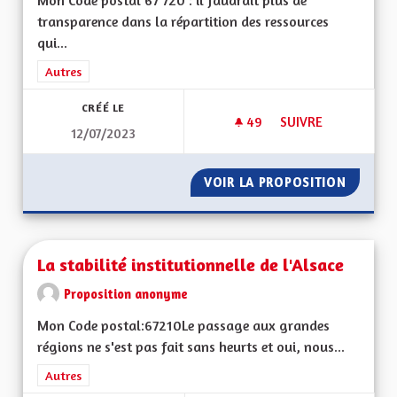
Mon Code postal 67 720 : il faudrait plus de
transparence dans la répartition des ressources
qui...
Filtrer les résultats de la catégorie : Autres
Autres
CRÉÉ LE
49
49 ABONNÉS
SUIVRE
12/07/2023
EGALITÉ ENTRE LES
VOIR LA PROPOSITION
EGALITÉ
La stabilité institutionnelle de l'Alsace
Proposition anonyme
Mon Code postal:67210Le passage aux grandes
régions ne s'est pas fait sans heurts et oui, nous...
Filtrer les résultats de la catégorie : Autres
Autres