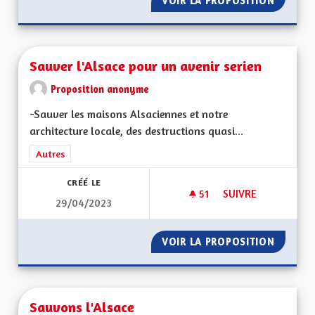
VOIR LA PROPOSITION
SORTIR 
Sauver l'Alsace pour un avenir serien
Proposition anonyme
-Sauver les maisons Alsaciennes et notre
architecture locale, des destructions quasi...
Filtrer les résultats de la catégorie : Autres
Autres
CRÉÉ LE
51
51 ABONNÉS
SUIVRE
29/04/2023
SAUVER L'ALSACE P
VOIR LA PROPOSITION
SAUVER
Sauvons l'Alsace