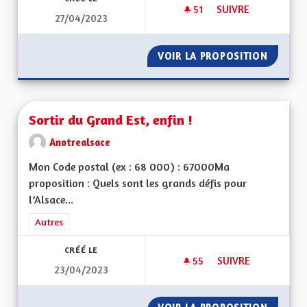
51
51 ABONNÉS
SUIVRE
27/04/2023
USER DE L'AVIS DE
VOIR LA PROPOSITION
USER DE
Sortir du Grand Est, enfin !
Anotrealsace
Mon Code postal (ex : 68 000) : 67000Ma
proposition : Quels sont les grands défis pour
l’Alsace...
Filtrer les résultats de la catégorie : Autres
Autres
CRÉÉ LE
55
55 ABONNÉS
SUIVRE
23/04/2023
SORTIR DU GRAND E