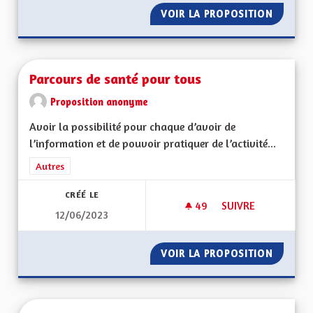
VOIR LA PROPOSITION
PARTIC
Parcours de santé pour tous
Proposition anonyme
Avoir la possibilité pour chaque d’avoir de
l’information et de pouvoir pratiquer de l’activité...
Filtrer les résultats de la catégorie : Autres
Autres
CRÉÉ LE
49
49 ABONNÉS
SUIVRE
12/06/2023
PARCOURS DE SANT
VOIR LA PROPOSITION
PARCOU