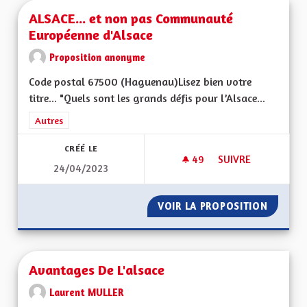
ALSACE... et non pas Communauté
Européenne d'Alsace
Proposition anonyme
Code postal 67500 (Haguenau)Lisez bien votre
titre... "Quels sont les grands défis pour l’Alsace...
Filtrer les résultats de la catégorie : Autres
Autres
CRÉÉ LE
49
49 ABONNÉS
SUIVRE
24/04/2023
ALSACE... ET NON
VOIR LA PROPOSITION
ALSACE
Avantages De L'alsace
Laurent MULLER