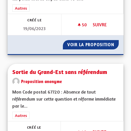
Filtrer les résultats de la catégorie : Autres
Autres
CRÉÉ LE
50
50 ABONNÉS
SUIVRE
19/06/2023
REGULARISATIONS 
VOIR LA PROPOSITION
REGULA
Sortie du Grand-Est sans référendum
Proposition anonyme
Mon Code postal 67720 : Absence de tout
référendum sur cette question et réforme immédiate
par le...
Filtrer les résultats de la catégorie : Autres
Autres
CRÉÉ LE