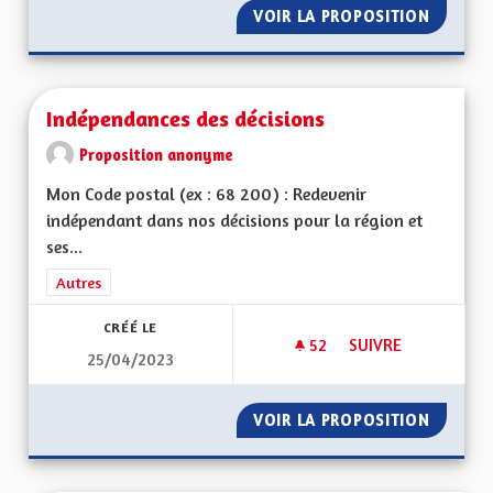
VOIR LA PROPOSITION
MIEUX 
Indépendances des décisions
Proposition anonyme
Mon Code postal (ex : 68 200) : Redevenir
indépendant dans nos décisions pour la région et
ses...
Filtrer les résultats de la catégorie : Autres
Autres
CRÉÉ LE
52
52 ABONNÉS
SUIVRE
25/04/2023
INDÉPENDANCES DE
VOIR LA PROPOSITION
INDÉPE