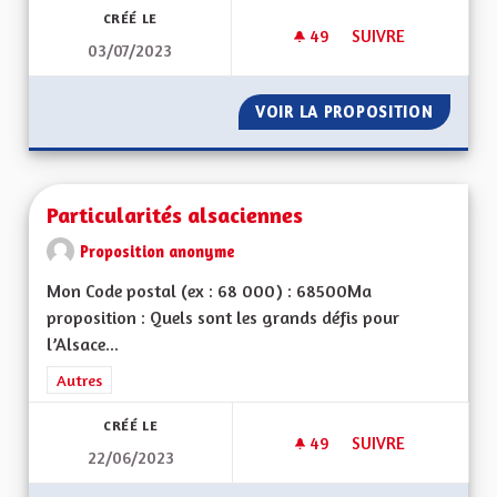
CRÉÉ LE
49
49 ABONNÉS
SUIVRE
03/07/2023
LA STABILITÉ INSTI
VOIR LA PROPOSITION
LA STAB
Particularités alsaciennes
Proposition anonyme
Mon Code postal (ex : 68 000) : 68500Ma
proposition : Quels sont les grands défis pour
l’Alsace...
Filtrer les résultats de la catégorie : Autres
Autres
CRÉÉ LE
49
49 ABONNÉS
SUIVRE
22/06/2023
PARTICULARITÉS AL