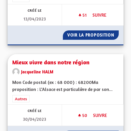
CRÉÉ LE
51
51 ABONNÉS
SUIVRE
13/04/2023
TOUS SIMPLEMENT 
VOIR LA PROPOSITION
TOUS S
Mieux vivre dans notre région
Jacqueline HALM
Mon Code postal (ex : 68 000) : 68200Ma
proposition : L'Alsace est particulière de par son...
Filtrer les résultats de la catégorie : Autres
Autres
CRÉÉ LE
50
50 ABONNÉS
SUIVRE
30/04/2023
MIEUX VIVRE DANS