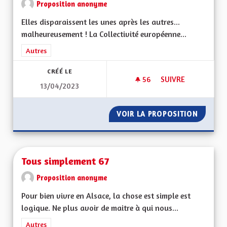
Proposition anonyme
Elles disparaissent les unes après les autres...
malheureusement ! La Collectivité européenne...
Filtrer les résultats de la catégorie : Autres
Autres
CRÉÉ LE
56
56 ABONNÉS
SUIVRE
13/04/2023
S'ENGAGER POUR L
VOIR LA PROPOSITION
S'ENGA
Tous simplement 67
Proposition anonyme
Pour bien vivre en Alsace, la chose est simple est
logique. Ne plus avoir de maitre à qui nous...
Filtrer les résultats de la catégorie : Autres
Autres