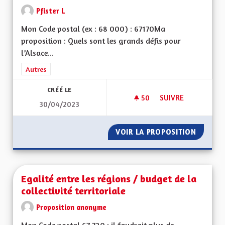
Pfister L
Mon Code postal (ex : 68 000) : 67170Ma
proposition : Quels sont les grands défis pour
l’Alsace...
Filtrer les résultats de la catégorie : Autres
Autres
CRÉÉ LE
50
50 ABONNÉS
SUIVRE
30/04/2023
SAUVONS L'ALSACE
VOIR LA PROPOSITION
SAUVON
Egalité entre les régions / budget de la
collectivité territoriale
Proposition anonyme