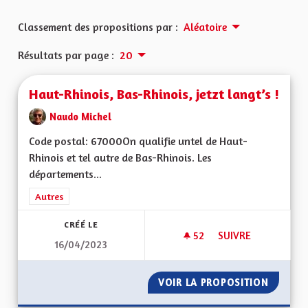
Classement des propositions par :
Aléatoire
Résultats par page :
20
Haut-Rhinois, Bas-Rhinois, jetzt langt’s !
Naudo Michel
Code postal: 67000On qualifie untel de Haut-
Rhinois et tel autre de Bas-Rhinois. Les
départements...
Filtrer les résultats de la catégorie : Autres
Autres
CRÉÉ LE
52
52 ABONNÉS
SUIVRE
16/04/2023
HAUT-RHINOIS, BAS-
VOIR LA PROPOSITION
HAUT-RH