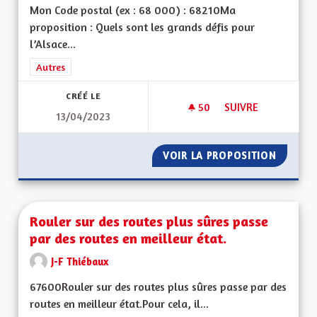
Mon Code postal (ex : 68 000) : 68210Ma
proposition : Quels sont les grands défis pour
l’Alsace...
Filtrer les résultats de la catégorie : Autres
Autres
CRÉÉ LE
50
50 ABONNÉS
SUIVRE
13/04/2023
AVANTAGES DE L'AL
VOIR LA PROPOSITION
AVANTA
Rouler sur des routes plus sûres passe
par des routes en meilleur état.
J-F Thiébaux
67600Rouler sur des routes plus sûres passe par des
routes en meilleur état.Pour cela, il...