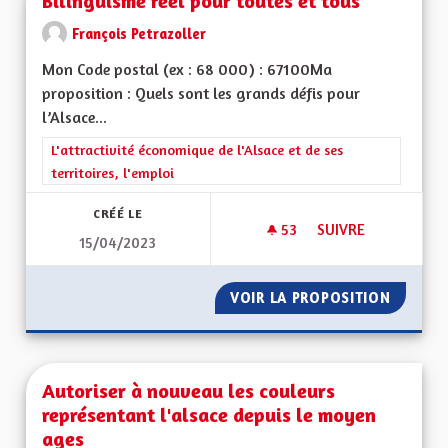
Bilinguisme réel pour toutes et tous
François Petrazoller
Mon Code postal (ex : 68 000) : 67100Ma
proposition : Quels sont les grands défis pour
l’Alsace...
Filtrer les résultats de la catégorie : L'attractivité économique 
L'attractivité économique de l'Alsace et de ses
territoires, l'emploi
CRÉÉ LE
53
53 ABONNÉS
SUIVRE
15/04/2023
BILINGUISME RÉEL
VOIR LA PROPOSITION
BILING
Autoriser à nouveau les couleurs
représentant l'alsace depuis le moyen
ages