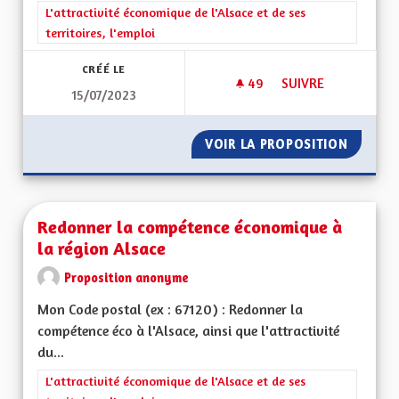
Filtrer les résultats de la catégorie : L'attractivité économique 
L'attractivité économique de l'Alsace et de ses
territoires, l'emploi
CRÉÉ LE
49
49 ABONNÉS
SUIVRE
15/07/2023
REDYNAMISATION 
VOIR LA PROPOSITION
REDYNA
Redonner la compétence économique à
la région Alsace
Proposition anonyme
Mon Code postal (ex : 67120) : Redonner la
compétence éco à l'Alsace, ainsi que l'attractivité
du...
Filtrer les résultats de la catégorie : L'attractivité économique 
L'attractivité économique de l'Alsace et de ses