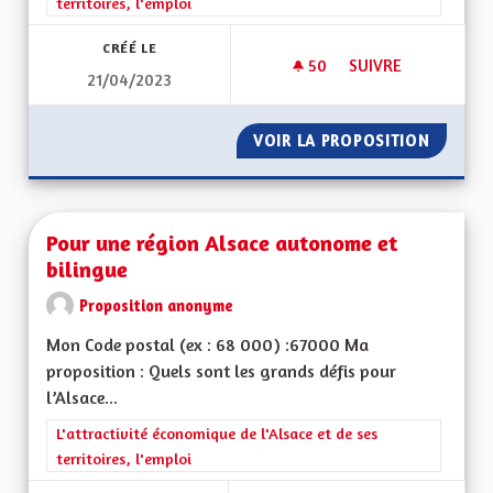
territoires, l'emploi
CRÉÉ LE
50
50 ABONNÉS
SUIVRE
21/04/2023
REDONNER LA COMP
VOIR LA PROPOSITION
REDONN
Pour une région Alsace autonome et
bilingue
Proposition anonyme
Mon Code postal (ex : 68 000) :67000 Ma
proposition : Quels sont les grands défis pour
l’Alsace...
Filtrer les résultats de la catégorie : L'attractivité économique 
L'attractivité économique de l'Alsace et de ses
territoires, l'emploi