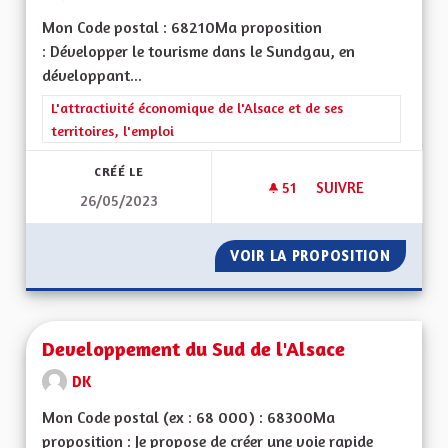
Mon Code postal : 68210Ma proposition
: Développer le tourisme dans le Sundgau, en
développant...
Filtrer les résultats de la catégorie : L'attractivité économique 
L'attractivité économique de l'Alsace et de ses
territoires, l'emploi
CRÉÉ LE
51
51 ABONNÉS
SUIVRE
26/05/2023
DÉVELOPPEMENT T
VOIR LA PROPOSITION
DÉVELO
Developpement du Sud de l'Alsace
DK
Mon Code postal (ex : 68 000) : 68300Ma
proposition : Je propose de créer une voie rapide