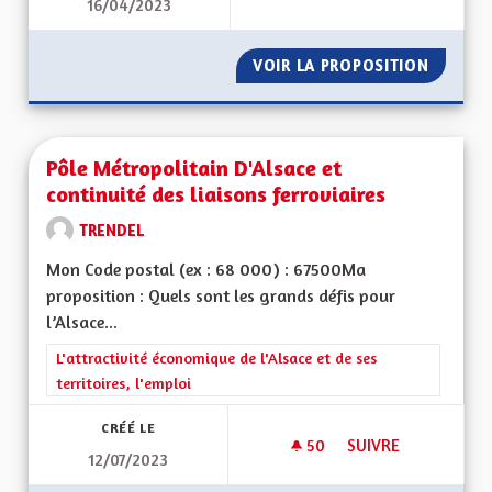
16/04/2023
POUR UNE ALSACE
VOIR LA PROPOSITION
POUR U
Pôle Métropolitain D'Alsace et
continuité des liaisons ferroviaires
TRENDEL
Mon Code postal (ex : 68 000) : 67500Ma
proposition : Quels sont les grands défis pour
l’Alsace...
Filtrer les résultats de la catégorie : L'attractivité économique 
L'attractivité économique de l'Alsace et de ses
territoires, l'emploi
CRÉÉ LE
50
50 ABONNÉS
SUIVRE
12/07/2023