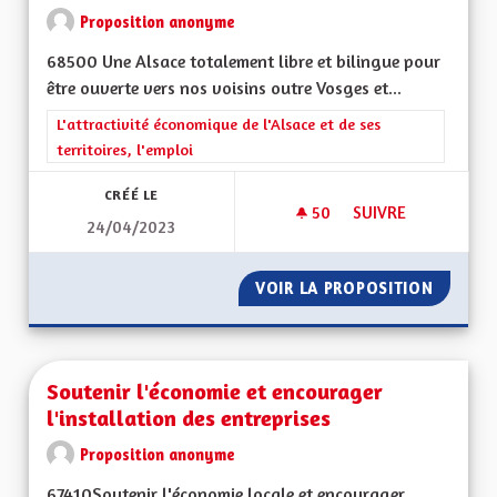
Proposition anonyme
68500 Une Alsace totalement libre et bilingue pour
être ouverte vers nos voisins outre Vosges et...
Filtrer les résultats de la catégorie : L'attractivité économique 
L'attractivité économique de l'Alsace et de ses
territoires, l'emploi
CRÉÉ LE
50
50 ABONNÉS
SUIVRE
24/04/2023
TOTALEMENT BILIN
VOIR LA PROPOSITION
TOTALE
Soutenir l'économie et encourager
l'installation des entreprises
Proposition anonyme
67410Soutenir l'économie locale et encourager