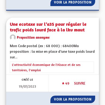
VOIR LA PROPOSITION
VITESS
Une ecotaxe sur l’a35 pour réguler le
trafic poids lourd face à la lkv maut
Proposition anonyme
Mon Code postal (ex : 68 000) : 68400Ma
proposition : la mise en place d’une taxe poids lourd
sur...
Filtrer les résultats de la catégorie : L'attractivité économique 
L'attractivité économique de l'Alsace et de ses
territoires, l'emploi
CRÉÉ LE
49
49 ABONNÉS
SUIVRE
19/07/2023
UNE ECOTAXE SUR L
VOIR LA PROPOSITION
UNE EC