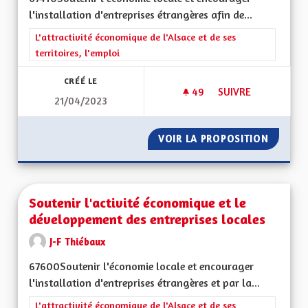
l'installation d'entreprises étrangères afin de...
Filtrer les résultats de la catégorie : L'attractivité économique 
L'attractivité économique de l'Alsace et de ses
territoires, l'emploi
CRÉÉ LE
49
49 ABONNÉS
SUIVRE
21/04/2023
VOIR LA PROPOSITION
SOUTEN
Soutenir l'activité économique et le
développement des entreprises locales
J-F Thiébaux
67600Soutenir l'économie locale et encourager
l'installation d'entreprises étrangères et par la...
Filtrer les résultats de la catégorie : L'attractivité économique 
L'attractivité économique de l'Alsace et de ses