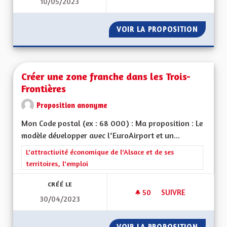
10/05/2023
DÉPARTEMENT RÉG
VOIR LA PROPOSITION
DÉPART
Créer une zone franche dans les Trois-
Frontières
Proposition anonyme
Mon Code postal (ex : 68 000) : Ma proposition : Le
modèle développer avec l‘EuroAirport et un...
Filtrer les résultats de la catégorie : L'attractivité économique 
L'attractivité économique de l'Alsace et de ses
territoires, l'emploi
CRÉÉ LE
50
50 ABONNÉS
SUIVRE
30/04/2023
CRÉER UNE ZONE F
VOIR LA PROPOSITION
CRÉER 