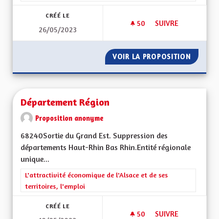
CRÉÉ LE
50
50 ABONNÉS
SUIVRE
26/05/2023
DÉSENCLAVER LE S
VOIR LA PROPOSITION
DÉSENC
Département Région
Proposition anonyme
68240Sortie du Grand Est. Suppression des
départements Haut-Rhin Bas Rhin.Entité régionale
unique...
Filtrer les résultats de la catégorie : L'attractivité économique 
L'attractivité économique de l'Alsace et de ses
territoires, l'emploi
CRÉÉ LE
50
50 ABONNÉS
SUIVRE