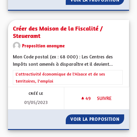
Créer des Maison de la Fiscalité /
Steueramt
Proposition anonyme
Mon Code postal (ex : 68 000) : Les Centres des
Impôts sont amenés à disparaître et il devient...
Filtrer les résultats de la catégorie : L'attractivité économique 
L'attractivité économique de l'Alsace et de ses
territoires, l'emploi
CRÉÉ LE
49
49 ABONNÉS
SUIVRE
01/05/2023
CRÉER DES MAISON 
VOIR LA PROPOSITION
CRÉER 