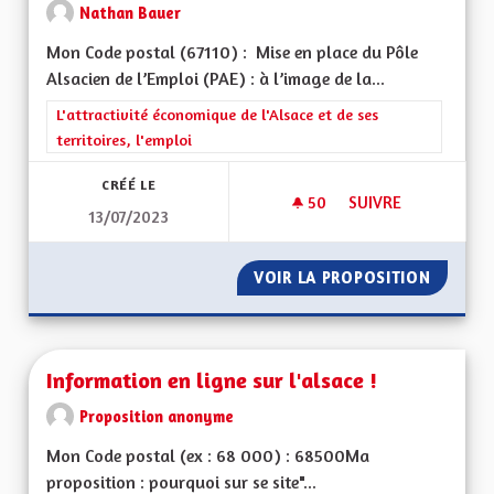
Nathan Bauer
Mon Code postal (67110) : Mise en place du Pôle
Alsacien de l’Emploi (PAE) : à l’image de la...
Filtrer les résultats de la catégorie : L'attractivité économique 
L'attractivité économique de l'Alsace et de ses
territoires, l'emploi
CRÉÉ LE
50
50 ABONNÉS
SUIVRE
13/07/2023
MISE EN PLACE DU P
VOIR LA PROPOSITION
MISE EN
Information en ligne sur l'alsace !
Proposition anonyme
Mon Code postal (ex : 68 000) : 68500Ma
proposition : pourquoi sur se site"...