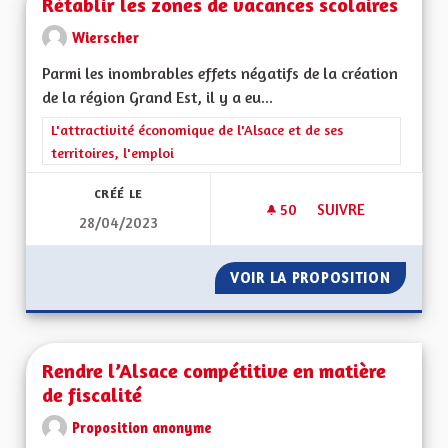
Rétablir les zones de vacances scolaires
Wierscher
Parmi les inombrables effets négatifs de la création
de la région Grand Est, il y a eu...
Filtrer les résultats de la catégorie : L'attractivité économique 
L'attractivité économique de l'Alsace et de ses
territoires, l'emploi
CRÉÉ LE
50
50 ABONNÉS
SUIVRE
28/04/2023
RÉTABLIR LES ZONE
VOIR LA PROPOSITION
RÉTABL
Rendre l’Alsace compétitive en matière
de fiscalité
Proposition anonyme