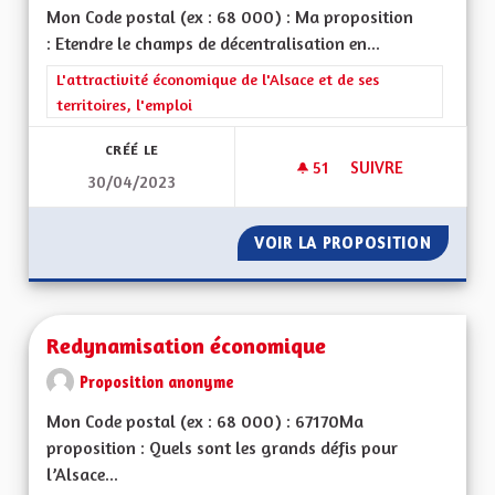
Mon Code postal (ex : 68 000) : Ma proposition
: Etendre le champs de décentralisation en...
Filtrer les résultats de la catégorie : L'attractivité économique 
L'attractivité économique de l'Alsace et de ses
territoires, l'emploi
CRÉÉ LE
51
51 ABONNÉS
SUIVRE
30/04/2023
RENDRE L’ALSACE C
VOIR LA PROPOSITION
RENDRE 
Redynamisation économique
Proposition anonyme
Mon Code postal (ex : 68 000) : 67170Ma
proposition : Quels sont les grands défis pour
l’Alsace...