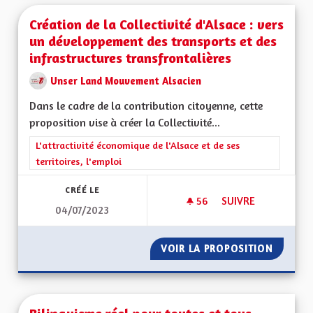
Création de la Collectivité d'Alsace : vers
un développement des transports et des
infrastructures transfrontalières
Unser Land Mouvement Alsacien
Dans le cadre de la contribution citoyenne, cette
proposition vise à créer la Collectivité...
Filtrer les résultats de la catégorie : L'attractivité économique 
L'attractivité économique de l'Alsace et de ses
territoires, l'emploi
CRÉÉ LE
56
56 ABONNÉS
SUIVRE
04/07/2023
CRÉATION DE LA CO
VOIR LA PROPOSITION
CRÉATI