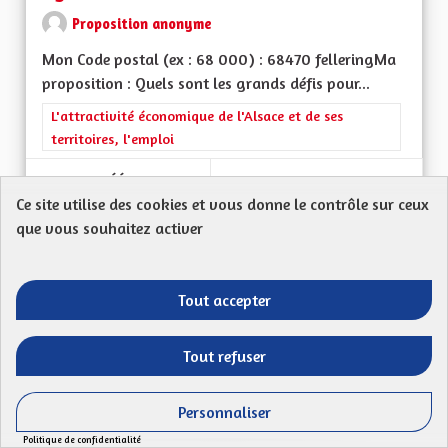
Proposition anonyme
Mon Code postal (ex : 68 000) : 68470 felleringMa
proposition : Quels sont les grands défis pour...
Filtrer les résultats de la catégorie : L'attractivité économique 
L'attractivité économique de l'Alsace et de ses
territoires, l'emploi
CRÉÉ LE
49
49 ABONNÉS
SUIVRE
Ce site utilise des cookies et vous donne le contrôle sur ceux
29/05/2023
AUTORISER À NOUV
que vous souhaitez activer
VOIR LA PROPOSITION
AUTORI
Tout accepter
Atouts et handicaps
Tout refuser
Proposition anonyme
Personnaliser
Handicaps:-Perte de sa situation geographique
Politique de confidentialité