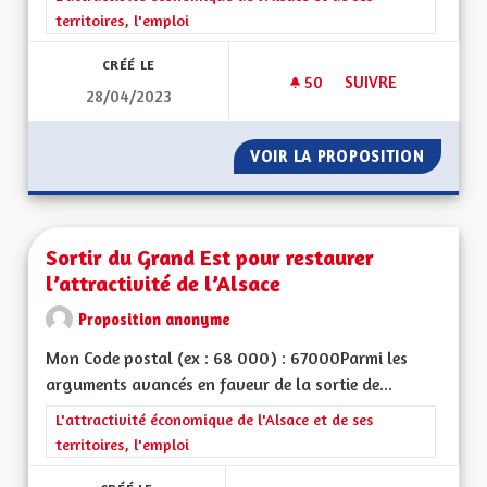
territoires, l'emploi
CRÉÉ LE
50
50 ABONNÉS
SUIVRE
28/04/2023
SOUTENIR L'ACTIV
VOIR LA PROPOSITION
SOUTEN
Sortir du Grand Est pour restaurer
l’attractivité de l’Alsace
Proposition anonyme
Mon Code postal (ex : 68 000) : 67000Parmi les
arguments avancés en faveur de la sortie de...
Filtrer les résultats de la catégorie : L'attractivité économique 
L'attractivité économique de l'Alsace et de ses
territoires, l'emploi