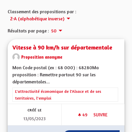
Classement des propositions par :
Z-A (alphabétique inverse)
Résultats par page :
50
Vitesse à 90 km/h sur départementale
Proposition anonyme
Mon Code postal (ex : 68 000) : 68280Ma
proposition : Remettre partout 90 sur les
départementales...
Filtrer les résultats de la catégorie : L'attractivité économique 
L'attractivité économique de l'Alsace et de ses
territoires, l'emploi
CRÉÉ LE
49
49 ABONNÉS
SUIVRE
13/05/2023
VITESSE À 90 KM/