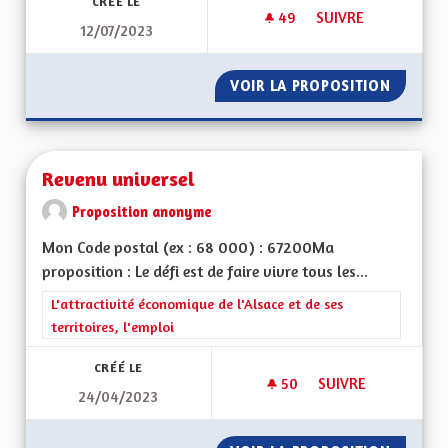
CRÉÉ LE
49
49 ABONNÉS
SUIVRE
12/07/2023
SORTIR DU GRAND E
VOIR LA PROPOSITION
SORTIR 
Revenu universel
Proposition anonyme
Mon Code postal (ex : 68 000) : 67200Ma
proposition : Le défi est de faire vivre tous les...
Filtrer les résultats de la catégorie : L'attractivité économique 
L'attractivité économique de l'Alsace et de ses
territoires, l'emploi
CRÉÉ LE
50
50 ABONNÉS
SUIVRE
24/04/2023
REVENU UNIVERSEL