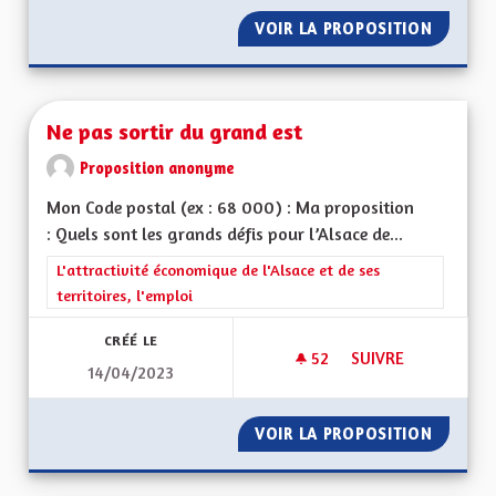
VOIR LA PROPOSITION
PÔLE M
Ne pas sortir du grand est
Proposition anonyme
Mon Code postal (ex : 68 000) : Ma proposition
: Quels sont les grands défis pour l’Alsace de...
Filtrer les résultats de la catégorie : L'attractivité économique 
L'attractivité économique de l'Alsace et de ses
territoires, l'emploi
CRÉÉ LE
52
52 ABONNÉS
SUIVRE
14/04/2023
NE PAS SORTIR DU 
VOIR LA PROPOSITION
NE PAS