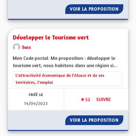
VOIR LA PROPOSITION
DROIT 
Développer le Tourisme vert
Suss
Mon Code postal: Ma proposition : développer le
tourisme vert, nous habitons dans une région si...
Filtrer les résultats de la catégorie : L'attractivité économique 
L'attractivité économique de l'Alsace et de ses
territoires, l'emploi
CRÉÉ LE
52
52 ABONNÉS
SUIVRE
14/04/2023
DÉVELOPPER LE TO
VOIR LA PROPOSITION
DÉVELO