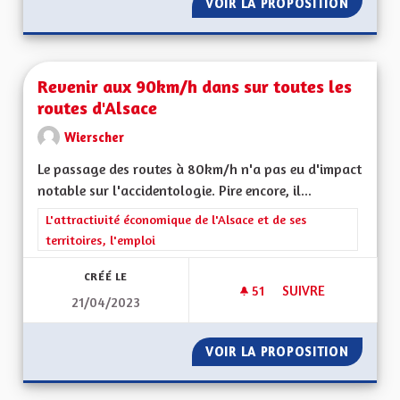
VOIR LA PROPOSITION
REVENU
Revenir aux 90km/h dans sur toutes les
routes d'Alsace
Wierscher
Le passage des routes à 80km/h n'a pas eu d'impact
notable sur l'accidentologie. Pire encore, il...
Filtrer les résultats de la catégorie : L'attractivité économique 
L'attractivité économique de l'Alsace et de ses
territoires, l'emploi
CRÉÉ LE
51
51 ABONNÉS
SUIVRE
21/04/2023
REVENIR AUX 90KM
VOIR LA PROPOSITION
REVENI