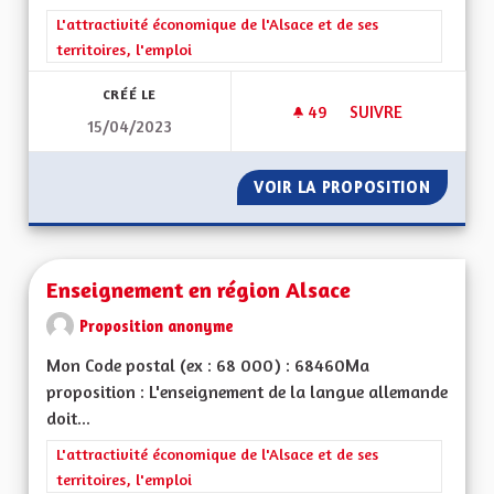
Filtrer les résultats de la catégorie : L'attractivité économique 
L'attractivité économique de l'Alsace et de ses
territoires, l'emploi
CRÉÉ LE
49
49 ABONNÉS
SUIVRE
15/04/2023
INFORMATION EN LI
VOIR LA PROPOSITION
INFORMA
Enseignement en région Alsace
Proposition anonyme
Mon Code postal (ex : 68 000) : 68460Ma
proposition : L'enseignement de la langue allemande
doit...
Filtrer les résultats de la catégorie : L'attractivité économique 
L'attractivité économique de l'Alsace et de ses
territoires, l'emploi