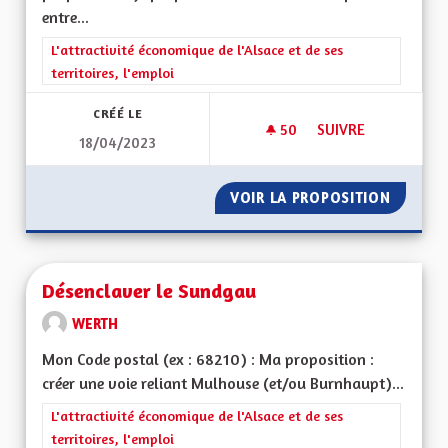
entre...
Filtrer les résultats de la catégorie : L'attractivité économique 
L'attractivité économique de l'Alsace et de ses
territoires, l'emploi
CRÉÉ LE
50
50 ABONNÉS
SUIVRE
18/04/2023
DEVELOPPEMENT DU
VOIR LA PROPOSITION
DEVELO
Désenclaver le Sundgau
WERTH
Mon Code postal (ex : 68210) : Ma proposition :
créer une voie reliant Mulhouse (et/ou Burnhaupt)...
Filtrer les résultats de la catégorie : L'attractivité économique 
L'attractivité économique de l'Alsace et de ses
territoires, l'emploi