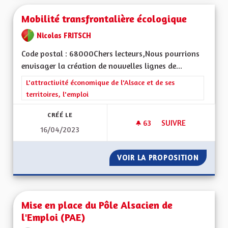
Mobilité transfrontalière écologique
Nicolas FRITSCH
Code postal : 68000Chers lecteurs,Nous pourrions
envisager la création de nouvelles lignes de...
Filtrer les résultats de la catégorie : L'attractivité économique 
L'attractivité économique de l'Alsace et de ses
territoires, l'emploi
CRÉÉ LE
63
63 ABONNÉS
SUIVRE
16/04/2023
MOBILITÉ TRANSFR
VOIR LA PROPOSITION
MOBILI
Mise en place du Pôle Alsacien de
l'Emploi (PAE)