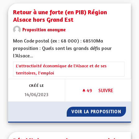
Retour à une forte (en PIB) Région
Alsace hors Grand Est
Proposition anonyme
Mon Code postal (ex : 68 000) : 68510Ma
proposition : Quels sont les grands défis pour
l’Alsace...
Filtrer les résultats de la catégorie : L'attractivité économique 
L'attractivité économique de l'Alsace et de ses
territoires, l'emploi
CRÉÉ LE
49
49 ABONNÉS
SUIVRE
14/06/2023
RETOUR À UNE FORT
VOIR LA PROPOSITION
RETOUR