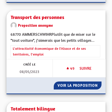
Transport des personnes
Proposition anonyme
68770 AMMERSCHWIHRPlutôt que de miser sur le
"tout voiture", j'aimerais que les petits villages...
Filtrer les résultats de la catégorie : L'attractivité économique 
L'attractivité économique de l'Alsace et de ses
territoires, l'emploi
CRÉÉ LE
49
49 ABONNÉS
SUIVRE
08/05/2023
TRANSPORT DES P
VOIR LA PROPOSITION
TRANSP
Totalement bilingue