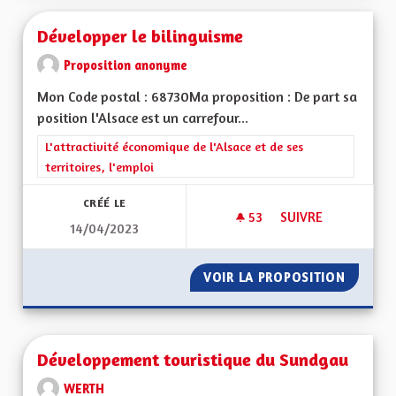
Développer le bilinguisme
Proposition anonyme
Mon Code postal : 68730Ma proposition : De part sa
position l'Alsace est un carrefour...
Filtrer les résultats de la catégorie : L'attractivité économique 
L'attractivité économique de l'Alsace et de ses
territoires, l'emploi
CRÉÉ LE
53
53 ABONNÉS
SUIVRE
14/04/2023
DÉVELOPPER LE BIL
VOIR LA PROPOSITION
DÉVELO
Développement touristique du Sundgau
WERTH