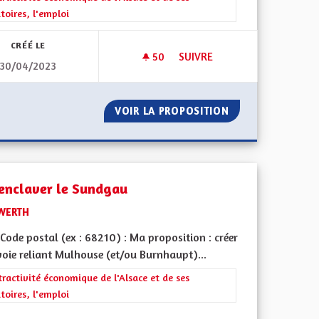
itoires, l'emploi
CRÉÉ LE
50
50 ABONNÉS
SUIVRE
30/04/2023
CALITÉ / STEUERAMT
CRÉER UNE ZONE FRANCHE DA
N DE LA FISCALITÉ / STEUERAMT
VOIR LA PROPOSITION
CRÉER UNE ZONE
enclaver le Sundgau
WERTH
ode postal (ex : 68210) : Ma proposition : créer
voie reliant Mulhouse (et/ou Burnhaupt)...
rer les résultats de la catégorie : L'attractivité économique de l'Alsace e
tractivité économique de l'Alsace et de ses
itoires, l'emploi
 de ses territoires, l'emploi