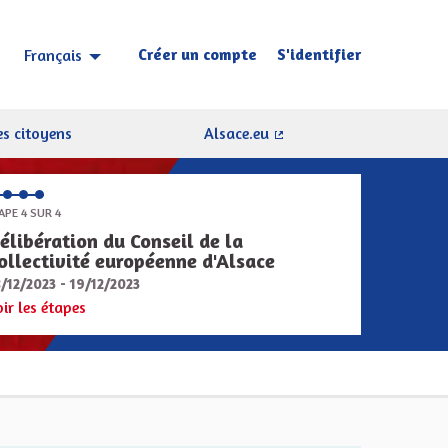
Créer un compte
S'identifier
Français
Choisir la langue
Sprache wählen
s citoyens
Alsace.eu
(Lien externe)
APE 4 SUR 4
élibération du Conseil de la
ollectivité européenne d'Alsace
8/12/2023 - 19/12/2023
oir les étapes