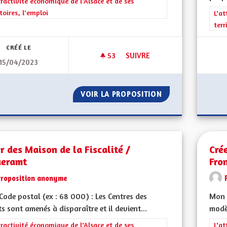
rer les résultats de la catégorie : L'attractivité économique de l'Alsace et
tractivité économique de l'Alsace et de ses
itoires, l'emploi
Filt
L'at
terr
CRÉÉ LE
53
53 ABONNÉS
SUIVRE
15/04/2023
BILINGUISME RÉEL POUR TOU
VOIR LA PROPOSITION
BILINGUISME RÉE
r des Maison de la Fiscalité /
Cré
ueramt
Fro
Proposition anonyme
ode postal (ex : 68 000) : Les Centres des
Mon 
s sont amenés à disparaître et il devient...
modèl
rer les résultats de la catégorie : L'attractivité économique de l'Alsace et
tractivité économique de l'Alsace et de ses
Filt
L'at