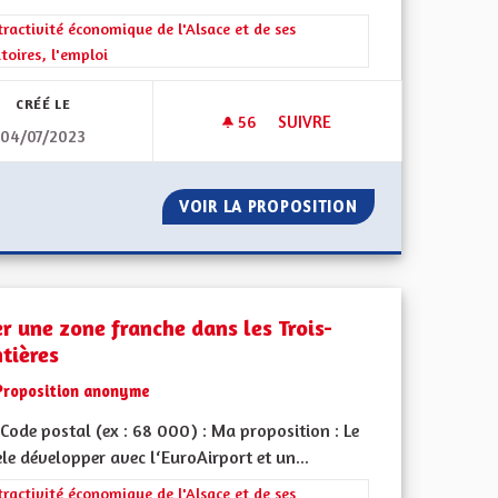
 de ses territoires, l'emploi
rer les résultats de la catégorie : L'attractivité économique de l'Alsace e
tractivité économique de l'Alsace et de ses
itoires, l'emploi
CRÉÉ LE
56
56 ABONNÉS
SUIVRE
04/07/2023
TES ET TOUS
CRÉATION DE LA COLLECTIVI
L POUR TOUTES ET TOUS
VOIR LA PROPOSITION
CRÉATION DE LA 
er une zone franche dans les Trois-
ntières
Proposition anonyme
Code postal (ex : 68 000) : Ma proposition : Le
e développer avec l‘EuroAirport et un...
 de ses territoires, l'emploi
rer les résultats de la catégorie : L'attractivité économique de l'Alsace e
tractivité économique de l'Alsace et de ses