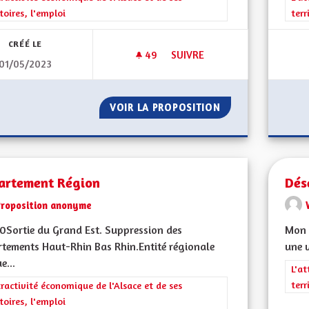
itoires, l'emploi
terr
CRÉÉ LE
49
49 ABONNÉS
SUIVRE
01/05/2023
CRÉER DES MAISON DE LA FIS
VOIR LA PROPOSITION
CRÉER DES MAISO
artement Région
Dés
Proposition anonyme
Sortie du Grand Est. Suppression des
Mon C
tements Haut-Rhin Bas Rhin.Entité régionale
une 
e...
Filt
L'at
terr
rer les résultats de la catégorie : L'attractivité économique de l'Alsace et
tractivité économique de l'Alsace et de ses
itoires, l'emploi