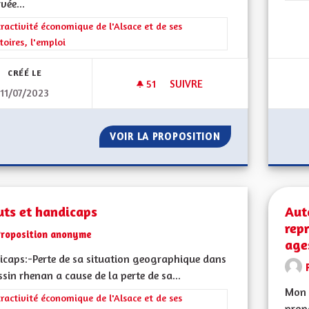
vée...
rer les résultats de la catégorie : L'attractivité économique de l'Alsace et
tractivité économique de l'Alsace et de ses
itoires, l'emploi
CRÉÉ LE
51
51 ABONNÉS
SUIVRE
11/07/2023
ALSACE BILINGUE, EN DANGE
VOIR LA PROPOSITION
ALSACE BILINGU
uts et handicaps
Aut
rep
Proposition anonyme
age
caps:-Perte de sa situation geographique dans
ssin rhenan a cause de la perte de sa...
Mon 
rer les résultats de la catégorie : L'attractivité économique de l'Alsace et
tractivité économique de l'Alsace et de ses
propo