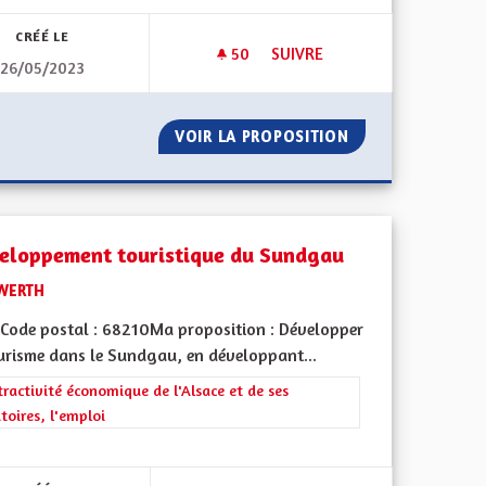
CRÉÉ LE
50
50 ABONNÉS
SUIVRE
26/05/2023
DÉSENCLAVER LE SUNDGAU
GION
VOIR LA PROPOSITION
DÉSENCLAVER LE
eloppement touristique du Sundgau
WERTH
Code postal : 68210Ma proposition : Développer
ourisme dans le Sundgau, en développant...
rer les résultats de la catégorie : L'attractivité économique de l'Alsace e
tractivité économique de l'Alsace et de ses
itoires, l'emploi
 de ses territoires, l'emploi