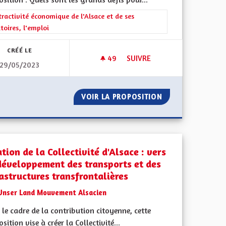
rer les résultats de la catégorie : L'attractivité économique de l'Alsace e
tractivité économique de l'Alsace et de ses
itoires, l'emploi
CRÉÉ LE
49
49 ABONNÉS
SUIVRE
29/05/2023
AUTORISER À NOUVEAU LES C
ICAPS
VOIR LA PROPOSITION
AUTORISER À NO
tion de la Collectivité d'Alsace : vers
développement des transports et des
rastructures transfrontalières
Unser Land Mouvement Alsacien
le cadre de la contribution citoyenne, cette
sition vise à créer la Collectivité...