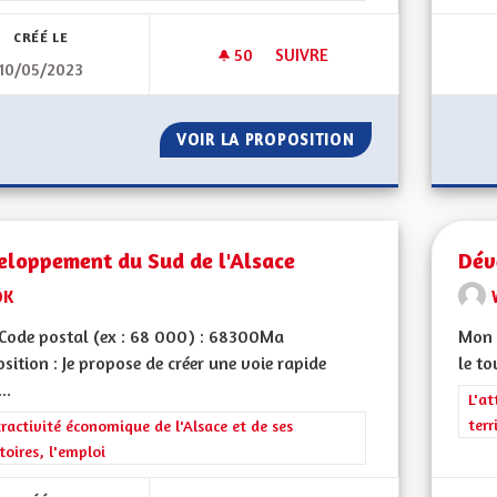
CRÉÉ LE
50
50 ABONNÉS
SUIVRE
10/05/2023
DÉPARTEMENT RÉGION
VOIR LA PROPOSITION
DÉPARTEMENT RÉ
eloppement du Sud de l'Alsace
Dév
DK
Code postal (ex : 68 000) : 68300Ma
Mon 
sition : Je propose de créer une voie rapide
le t
..
Filt
L'at
terr
rer les résultats de la catégorie : L'attractivité économique de l'Alsace et
tractivité économique de l'Alsace et de ses
itoires, l'emploi