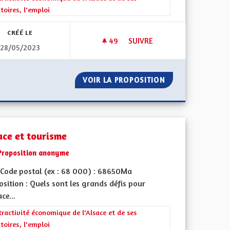
itoires, l'emploi
CRÉÉ LE
49
49 ABONNÉS
SUIVRE
28/05/2023
ACTIVITÉS ÉCONOMIQUE
E
VOIR LA PROPOSITION
ACTIVITÉS ÉCON
ace et tourisme
Proposition anonyme
Code postal (ex : 68 000) : 68650Ma
sition : Quels sont les grands défis pour
ace...
rer les résultats de la catégorie : L'attractivité économique de l'Alsace e
tractivité économique de l'Alsace et de ses
itoires, l'emploi