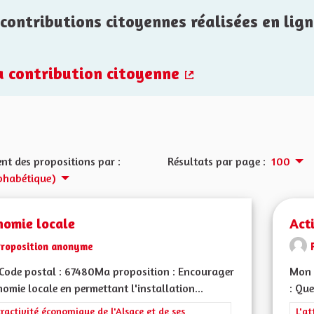
contributions citoyennes réalisées en lign
la contribution citoyenne
(Lien externe)
nt des propositions par :
Résultats par page :
100
phabétique)
nomie locale
Act
Proposition anonyme
Code postal : 67480Ma proposition : Encourager
Mon 
nomie locale en permettant l'installation...
: Que
rer les résultats de la catégorie : L'attractivité économique de l'Alsace et
tractivité économique de l'Alsace et de ses
Filt
L'at