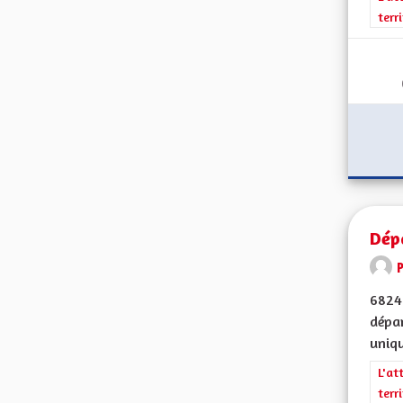
terr
Dép
68240
dépar
uniqu
Filt
L'at
terr