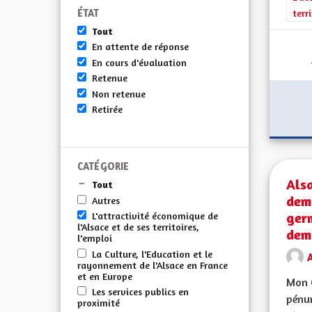
ÉTAT
terr
Tout
En attente de réponse
En cours d'évaluation
Retenue
Non retenue
Retirée
CATÉGORIE
Alsa
Tout
dem
Autres
ger
L'attractivité économique de
l'Alsace et de ses territoires,
dem
l'emploi
La Culture, l'Education et le
A
rayonnement de l'Alsace en France
et en Europe
Mon C
Les services publics en
pénur
proximité