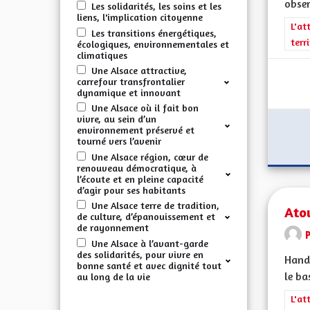
obser
Les solidarités, les soins et les
liens, l'implication citoyenne
Filt
L'at
Les transitions énergétiques,
terr
écologiques, environnementales et
climatiques
Une Alsace attractive,
carrefour transfrontalier
dynamique et innovant
Une Alsace où il fait bon
vivre, au sein d’un
environnement préservé et
tourné vers l’avenir
Une Alsace région, cœur de
renouveau démocratique, à
l’écoute et en pleine capacité
d’agir pour ses habitants
Une Alsace terre de tradition,
Ato
de culture, d’épanouissement et
de rayonnement
Une Alsace à l’avant-garde
des solidarités, pour vivre en
Handi
bonne santé et avec dignité tout
le ba
au long de la vie
Filt
L'at