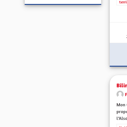
terr
Bili
F
Mon 
propo
l’Alsa