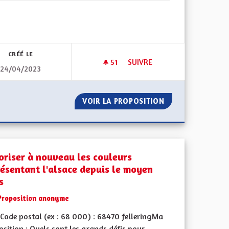
 de ses territoires, l'emploi
CRÉÉ LE
51
51 ABONNÉS
SUIVRE
24/04/2023
R ! NOUS DEMANDONS DES ENSEIGNANTS GERMANOPHONES POUR LE
ALSACE ET TOURISME
E, EN DANGER ! NOUS DEMANDONS DES ENSEIGNANTS GERMAN
VOIR LA PROPOSITION
ALSACE ET TOUR
oriser à nouveau les couleurs
résentant l'alsace depuis le moyen
s
Proposition anonyme
Code postal (ex : 68 000) : 68470 felleringMa
 de ses territoires, l'emploi
sition : Quels sont les grands défis pour...