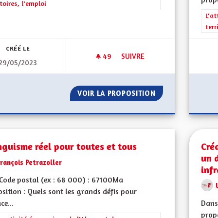
itoires, l'emploi
Filt
L'at
terr
CRÉÉ LE
49
49 ABONNÉS
SUIVRE
29/05/2023
ATOUTS ET HANDICAPS
VOIR LA PROPOSITION
ATOUTS ET HAND
nguisme réel pour toutes et tous
Créa
un 
rançois Petrazoller
inf
Code postal (ex : 68 000) : 67100Ma
sition : Quels sont les grands défis pour
ce...
Dans 
propo