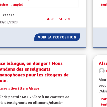
itoires, l'emploi
terr
CRÉÉ LE
50
50 ABONNÉS
SUIVRE
13/05/2023
ECONOMIE LOCALE
VOIR LA PROPOSITION
ECONOMIE LOCAL
ce bilingue, en danger ! Nous
Als
andons des enseignants
manophones pour les citoyens de
Mon 
ain.
propo
ssociation Eltern Alsace
l’Als
ode postal : 68 025Face à un contexte de
Filt
L'at
ie d’enseignants en allemand/alsacien
terr