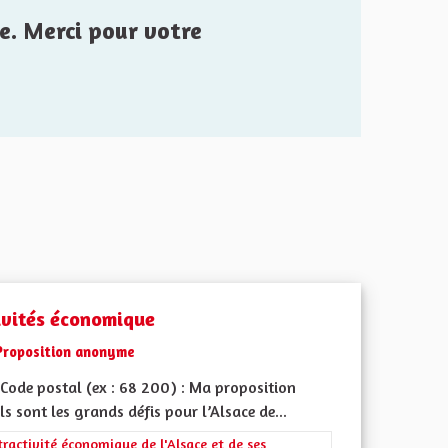
e. Merci pour votre
ivités économique
Proposition anonyme
Code postal (ex : 68 200) : Ma proposition
ls sont les grands défis pour l’Alsace de...
 de ses territoires, l'emploi
rer les résultats de la catégorie : L'attractivité économique de l'Alsace e
tractivité économique de l'Alsace et de ses