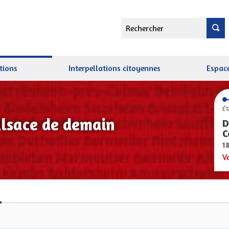
Rechercher
tions
Interpellations citoyennes
Espace
ÉT
Alsace de demain
D
C
1
V