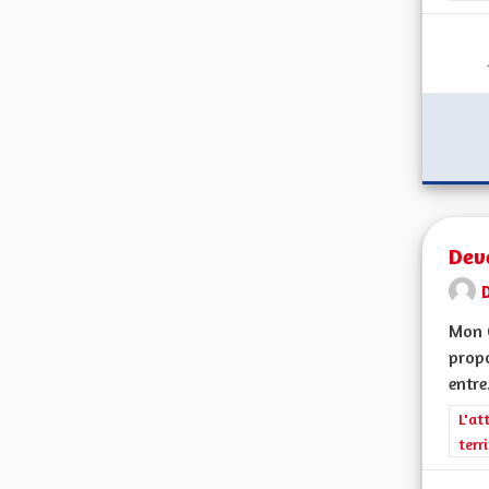
Dev
Mon 
propo
entre.
Filt
L'at
terr