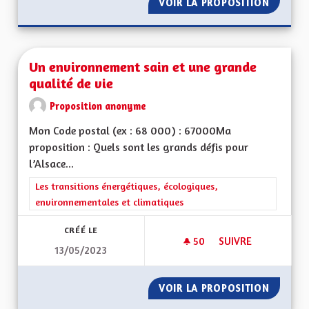
VOIR LA PROPOSITION
UNE AL
Un environnement sain et une grande
qualité de vie
Proposition anonyme
Mon Code postal (ex : 68 000) : 67000Ma
proposition : Quels sont les grands défis pour
l’Alsace...
Filtrer les résultats de la catégorie : Les transitions énergéti
Les transitions énergétiques, écologiques,
environnementales et climatiques
CRÉÉ LE
50
50 ABONNÉS
SUIVRE
13/05/2023
UN ENVIRONNEMENT
VOIR LA PROPOSITION
UN ENV