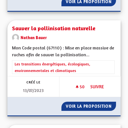
VOIR LA PROPOSITION
SE BAT
Sauver la pollinisation naturelle
Nathan Bauer
Mon Code postal (67110) : Mise en place massive de
ruches afin de sauver la pollinisation...
Filtrer les résultats de la catégorie : Les transitions énergéti
Les transitions énergétiques, écologiques,
environnementales et climatiques
CRÉÉ LE
50
50 ABONNÉS
SUIVRE
13/07/2023
SAUVER LA POLLINI
VOIR LA PROPOSITION
SAUVER