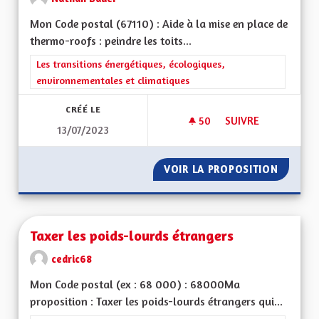
Mon Code postal (67110) : Aide à la mise en place de
thermo-roofs : peindre les toits...
Filtrer les résultats de la catégorie : Les transitions énergéti
Les transitions énergétiques, écologiques,
environnementales et climatiques
CRÉÉ LE
50
50 ABONNÉS
SUIVRE
13/07/2023
TOITS "THERMO-RO
VOIR LA PROPOSITION
TOITS 
Taxer les poids-lourds étrangers
cedric68
Mon Code postal (ex : 68 000) : 68000Ma
proposition : Taxer les poids-lourds étrangers qui...