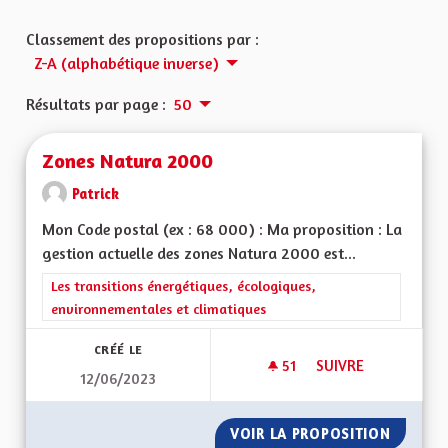
Classement des propositions par :
Z-A (alphabétique inverse)
Résultats par page :
50
Zones Natura 2000
Patrick
Mon Code postal (ex : 68 000) : Ma proposition : La
gestion actuelle des zones Natura 2000 est...
Filtrer les résultats de la catégorie : Les transitions énergéti
Les transitions énergétiques, écologiques,
environnementales et climatiques
CRÉÉ LE
51
51 ABONNÉS
SUIVRE
12/06/2023
ZONES NATURA 20
VOIR LA PROPOSITION
ZONES 