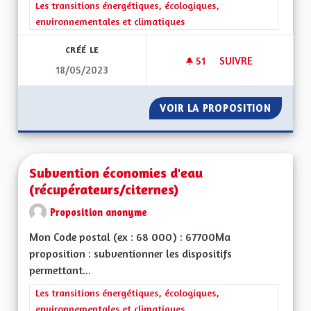
Filtrer les résultats de la catégorie : Les transitions énergéti
Les transitions énergétiques, écologiques,
environnementales et climatiques
CRÉÉ LE
51
51 ABONNÉS
SUIVRE
18/05/2023
TAXER LES POIDS-
VOIR LA PROPOSITION
TAXER 
Subvention économies d'eau
(récupérateurs/citernes)
Proposition anonyme
Mon Code postal (ex : 68 000) : 67700Ma
proposition : subventionner les dispositifs
permettant...
Filtrer les résultats de la catégorie : Les transitions énergéti
Les transitions énergétiques, écologiques,
environnementales et climatiques