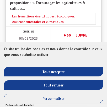
proposition : 1. Encourager les agriculteurs à
cultiver...
Filtrer les résultats de la catégorie : Les transitions énergéti
Les transitions énergétiques, écologiques,
environnementales et climatiques
CRÉÉ LE
50
50 ABONNÉS
SUIVRE
08/05/2023
RENATURER LE GRA
Ce site utilise des cookies et vous donne le contrôle sur ceux
VOIR LA PROPOSITION
RENATU
que vous souhaitez activer
Tout accepter
Relier les pistes cyclables existantes
entre elles
Tout refuser
Proposition anonyme
Mon Code postal (ex : 68 000) : 68280Relier les
Personnaliser
pistes cyclables existantes et en créer de...
Politique de confidentialité