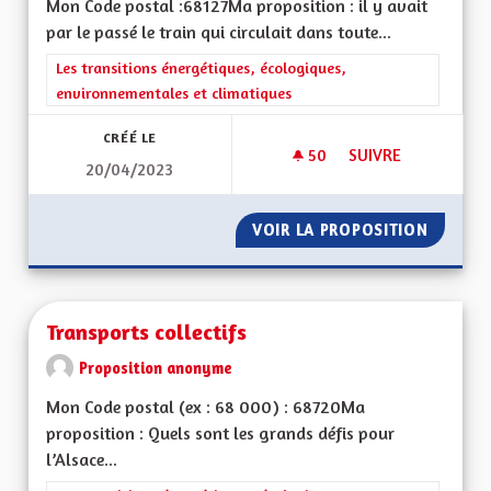
Mon Code postal :68127Ma proposition : il y avait
par le passé le train qui circulait dans toute...
Filtrer les résultats de la catégorie : Les transitions énergéti
Les transitions énergétiques, écologiques,
environnementales et climatiques
CRÉÉ LE
50
50 ABONNÉS
SUIVRE
20/04/2023
TRANSPORTS DURA
VOIR LA PROPOSITION
TRANSP
Transports collectifs
Proposition anonyme
Mon Code postal (ex : 68 000) : 68720Ma
proposition : Quels sont les grands défis pour
l’Alsace...