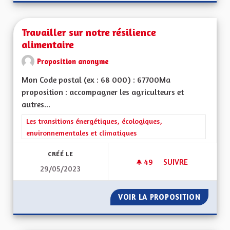
Travailler sur notre résilience
alimentaire
Proposition anonyme
Mon Code postal (ex : 68 000) : 67700Ma
proposition : accompagner les agriculteurs et
autres...
Filtrer les résultats de la catégorie : Les transitions énergéti
Les transitions énergétiques, écologiques,
environnementales et climatiques
CRÉÉ LE
49
49 ABONNÉS
SUIVRE
29/05/2023
TRAVAILLER SUR NO
VOIR LA PROPOSITION
TRAVAIL