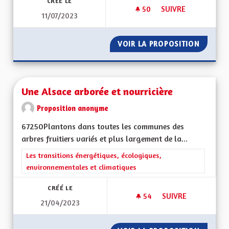
CRÉÉ LE
50
50 ABONNÉS
SUIVRE
11/07/2023
UNE ALSACE QUI AD
VOIR LA PROPOSITION
UNE AL
Une Alsace arborée et nourricière
Proposition anonyme
67250Plantons dans toutes les communes des
arbres fruitiers variés et plus largement de la...
Filtrer les résultats de la catégorie : Les transitions énergéti
Les transitions énergétiques, écologiques,
environnementales et climatiques
CRÉÉ LE
54
54 ABONNÉS
SUIVRE
21/04/2023
UNE ALSACE ARBOR