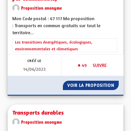
Proposition anonyme
Mon Code postal : 67 117 Ma proposition
: Transports en commun gratuits sur tout le
territoire...
Filtrer les résultats de la catégorie : Les transitions énergéti
Les transitions énergétiques, écologiques,
environnementales et climatiques
CRÉÉ LE
49
49 ABONNÉS
SUIVRE
14/06/2023
TRANSPORTS EN CO
VOIR LA PROPOSITION
TRANSP
Transports durables
Proposition anonyme