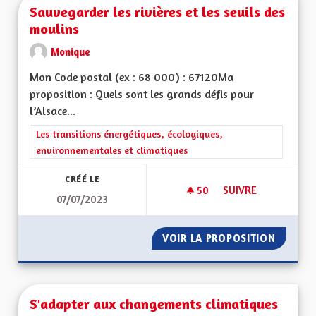
Sauvegarder les rivières et les seuils des
moulins
Monique
Mon Code postal (ex : 68 000) : 67120Ma
proposition : Quels sont les grands défis pour
l’Alsace...
Filtrer les résultats de la catégorie : Les transitions énergéti
Les transitions énergétiques, écologiques,
environnementales et climatiques
CRÉÉ LE
50
50 ABONNÉS
SUIVRE
07/07/2023
SAUVEGARDER LES R
VOIR LA PROPOSITION
SAUVEG
S'adapter aux changements climatiques