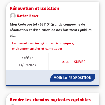
Rénovation et isolation
Nathan Bauer
Mon Code postal (67110)Grande campagne de
rénovation et d’isolation de nos bâtiments publics
et...
Filtrer les résultats de la catégorie : Les transitions énergéti
Les transitions énergétiques, écologiques,
environnementales et climatiques
CRÉÉ LE
50
50 ABONNÉS
SUIVRE
13/07/2023
RÉNOVATION ET IS
VOIR LA PROPOSITION
RÉNOVA
Rendre les chemins agricoles cyclables