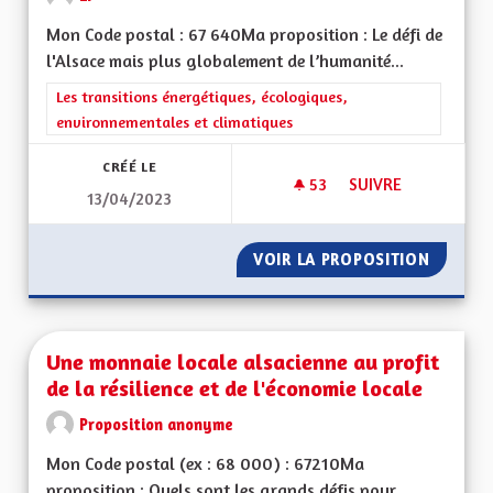
Mon Code postal : 67 640Ma proposition : Le défi de
l'Alsace mais plus globalement de l’humanité...
Filtrer les résultats de la catégorie : Les transitions énergéti
Les transitions énergétiques, écologiques,
environnementales et climatiques
CRÉÉ LE
53
53 ABONNÉS
SUIVRE
13/04/2023
UNE RÉELLE PRISE 
VOIR LA PROPOSITION
UNE RÉ
Une monnaie locale alsacienne au profit
de la résilience et de l'économie locale
Proposition anonyme
Mon Code postal (ex : 68 000) : 67210Ma
proposition : Quels sont les grands défis pour