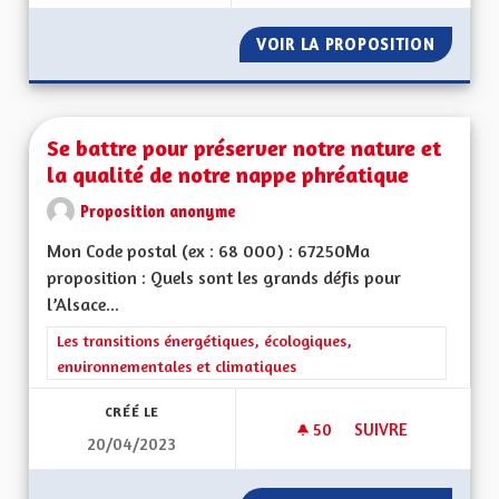
VOIR LA PROPOSITION
SERVIC
Se battre pour préserver notre nature et
la qualité de notre nappe phréatique
Proposition anonyme
Mon Code postal (ex : 68 000) : 67250Ma
proposition : Quels sont les grands défis pour
l’Alsace...
Filtrer les résultats de la catégorie : Les transitions énergéti
Les transitions énergétiques, écologiques,
environnementales et climatiques
CRÉÉ LE
50
50 ABONNÉS
SUIVRE
20/04/2023
SE BATTRE POUR P