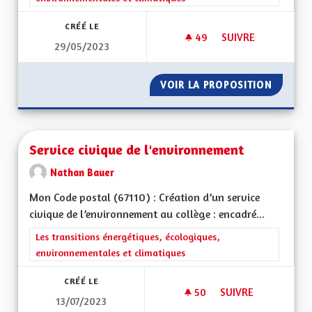
CRÉÉ LE
49
49 ABONNÉS
SUIVRE
29/05/2023
SUBVENTION ÉCONO
VOIR LA PROPOSITION
SUBVEN
Service civique de l'environnement
Nathan Bauer
Mon Code postal (67110) : Création d’un service
civique de l’environnement au collège : encadré...
Filtrer les résultats de la catégorie : Les transitions énergéti
Les transitions énergétiques, écologiques,
environnementales et climatiques
CRÉÉ LE
50
50 ABONNÉS
SUIVRE
13/07/2023
SERVICE CIVIQUE D