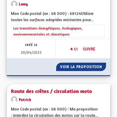
Lamy
Mon Code postal (ex : 68 000) : 68124Utiliser
toutes les surfaces adaptées existantes pour...
Filtrer les résultats de la catégorie : Les transitions énergéti
Les transitions énergétiques, écologiques,
environnementales et climatiques
CRÉÉ LE
51
51 ABONNÉS
SUIVRE
20/04/2023
S'ADAPTER AUX CH
VOIR LA PROPOSITION
S'ADAP
Route des crêtes / circulation moto
Patrick
Mon Code postal (ex : 68 000) : Ma proposition
: interdire la circulation des motos sur la route...