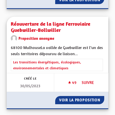
Réouverture de la ligne Ferroviaire
Guebwiller-Bollwiller
Proposition anonyme
68100 MulhouseLa vallée de Guebwiller est l'un des
seuls territoires dépourvu de liaison...
Filtrer les résultats de la catégorie : Les transitions énergéti
Les transitions énergétiques, écologiques,
environnementales et climatiques
CRÉÉ LE
49
49 ABONNÉS
SUIVRE
30/05/2023
RÉOUVERTURE DE L
VOIR LA PROPOSITION
RÉOUVE