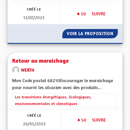
CRÉÉ LE
50
50 ABONNÉS
SUIVRE
13/07/2023
REVERDISSEMENT DE
VOIR LA PROPOSITION
REVERD
Retour au maraichage
WERTH
Mon Code postal 68210Encourager le maraichage
pour nourrir les alsacien avec des produits...
Filtrer les résultats de la catégorie : Les transitions énergéti
Les transitions énergétiques, écologiques,
environnementales et climatiques
CRÉÉ LE
50
50 ABONNÉS
SUIVRE
26/05/2023
RETOUR AU MARAI