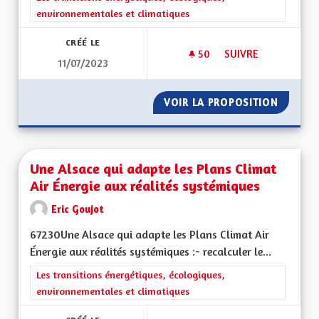
environnementales et climatiques
CRÉÉ LE
50
50 ABONNÉS
SUIVRE
11/07/2023
UNE ALSACE RÉSILI
VOIR LA PROPOSITION
UNE AL
Une Alsace qui adapte les Plans Climat
Air Énergie aux réalités systémiques
Eric Goujot
67230Une Alsace qui adapte les Plans Climat Air
Énergie aux réalités systémiques :- recalculer le...
Filtrer les résultats de la catégorie : Les transitions énergéti
Les transitions énergétiques, écologiques,
environnementales et climatiques