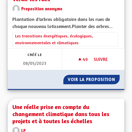
Proposition anonyme
Plantation d’arbres obligatoire dans les rues de
chaque nouveau lotissement.Planter des arbres...
Filtrer les résultats de la catégorie : Les transitions énergéti
Les transitions énergétiques, écologiques,
environnementales et climatiques
CRÉÉ LE
49
49 ABONNÉS
SUIVRE
08/05/2023
VERDIR LES RUES
VOIR LA PROPOSITION
VERDIR 
Une réelle prise en compte du
changement climatique dans tous les
projets et à toutes les échelles
LP