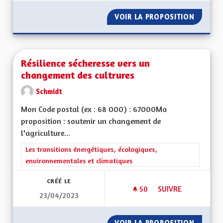
VOIR LA PROPOSITION
RETOUR
Résilience sécheresse vers un
changement des cultrures
Schmidt
Mon Code postal (ex : 68 000) : 67000Ma
proposition : soutenir un changement de
l'agriculture...
Filtrer les résultats de la catégorie : Les transitions énergéti
Les transitions énergétiques, écologiques,
environnementales et climatiques
CRÉÉ LE
50
50 ABONNÉS
SUIVRE
23/04/2023
RÉSILIENCE SÉCHE
VOIR LA PROPOSITION
RÉSILI