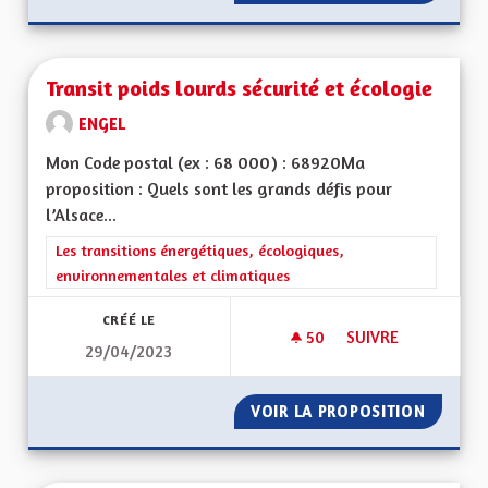
Transit poids lourds sécurité et écologie
ENGEL
Mon Code postal (ex : 68 000) : 68920Ma
proposition : Quels sont les grands défis pour
l’Alsace...
Filtrer les résultats de la catégorie : Les transitions énergéti
Les transitions énergétiques, écologiques,
environnementales et climatiques
CRÉÉ LE
50
50 ABONNÉS
SUIVRE
29/04/2023
TRANSIT POIDS LOU
VOIR LA PROPOSITION
TRANSI