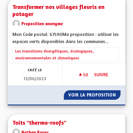
Transformer nos villages fleuris en
potager
Proposition anonyme
Mon Code postal: 67590Ma proposition : utiliser les
espaces verts disponibles dans les communes...
Filtrer les résultats de la catégorie : Les transitions énergéti
Les transitions énergétiques, écologiques,
environnementales et climatiques
CRÉÉ LE
50
50 ABONNÉS
SUIVRE
13/06/2023
TRANSFORMER NOS 
VOIR LA PROPOSITION
TRANSF
Toits "thermo-roofs"
Nathan Bauer