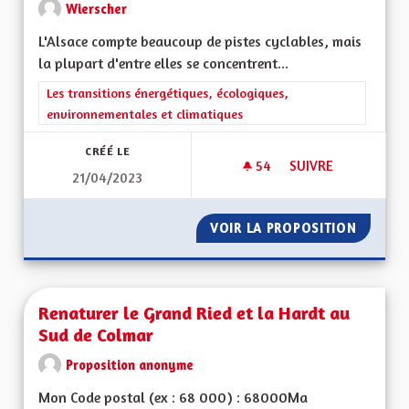
Wierscher
L'Alsace compte beaucoup de pistes cyclables, mais
la plupart d'entre elles se concentrent...
Filtrer les résultats de la catégorie : Les transitions énergéti
Les transitions énergétiques, écologiques,
environnementales et climatiques
CRÉÉ LE
54
54 ABONNÉS
SUIVRE
21/04/2023
RENDRE LES CHEMI
VOIR LA PROPOSITION
RENDRE
Renaturer le Grand Ried et la Hardt au
Sud de Colmar
Proposition anonyme
Mon Code postal (ex : 68 000) : 68000Ma