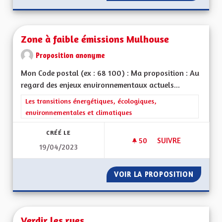
Zone à faible émissions Mulhouse
Proposition anonyme
Mon Code postal (ex : 68 100) : Ma proposition : Au
regard des enjeux environnementaux actuels...
Filtrer les résultats de la catégorie : Les transitions énergéti
Les transitions énergétiques, écologiques,
environnementales et climatiques
CRÉÉ LE
50
50 ABONNÉS
SUIVRE
19/04/2023
ZONE À FAIBLE ÉM
VOIR LA PROPOSITION
ZONE À
Verdir les rues