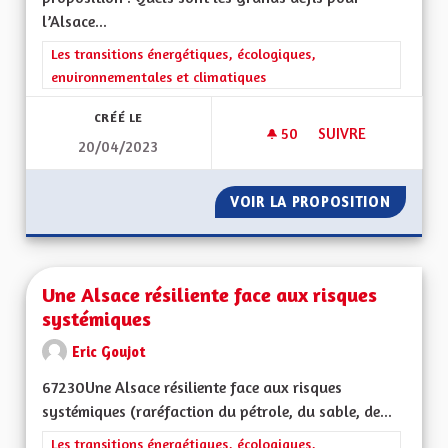
l’Alsace...
Filtrer les résultats de la catégorie : Les transitions énergéti
Les transitions énergétiques, écologiques,
environnementales et climatiques
CRÉÉ LE
50
50 ABONNÉS
SUIVRE
20/04/2023
UNE MONNAIE LOCAL
VOIR LA PROPOSITION
UNE MO
Une Alsace résiliente face aux risques
systémiques
Eric Goujot
67230Une Alsace résiliente face aux risques
systémiques (raréfaction du pétrole, du sable, de...
Filtrer les résultats de la catégorie : Les transitions énergéti
Les transitions énergétiques, écologiques,