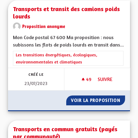
Transports et transit des camions poids
lourds
Proposition anonyme
Mon Code postal 67 600 Ma proposition : nous
subissons les flots de poids lourds en transit dans...
Filtrer les résultats de la catégorie : Les transitions énergéti
Les transitions énergétiques, écologiques,
environnementales et climatiques
CRÉÉ LE
49
49 ABONNÉS
SUIVRE
23/07/2023
TRANSPORTS ET TR
VOIR LA PROPOSITION
TRANSP
Transports en commun gratuits (payés
par communauté)