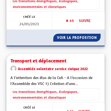
Filtrer les résultats de la catégorie : Les transitions énergéti
Les transitions énergétiques, écologiques,
environnementales et climatiques
CRÉÉ LE
49
49 ABONNÉS
SUIVRE
24/05/2023
TRANSPORTS COLLE
VOIR LA PROPOSITION
TRANSP
Transport et déplacement
Assemblée volontaire service civique 2022
A l’attention des élus de la CeA - A l’occasion de
l’Assemblée des VSC 1) Création d’une...
Filtrer les résultats de la catégorie : Les transitions énergéti
Les transitions énergétiques, écologiques,
environnementales et climatiques
CRÉÉ LE