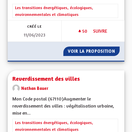
Filtrer les résultats de la catégorie : Les transitions énergéti
Les transitions énergétiques, écologiques,
environnementales et climatiques
CRÉÉ LE
50
50 ABONNÉS
SUIVRE
11/06/2023
ROUTE DES CRÊTES
VOIR LA PROPOSITION
ROUTE 
Reverdissement des villes
Nathan Bauer
Mon Code postal (67110) Augmenter le
reverdissement des villes : végétalisation urbaine,
mise en...
Filtrer les résultats de la catégorie : Les transitions énergéti
Les transitions énergétiques, écologiques,
environnementales et climatiques