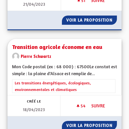
51
51 ABONNÉS
SUIVRE
21/04/2023
TRANSPORT ET DÉ
VOIR LA PROPOSITION
TRANSP
Transition agricole économe en eau
Pierre Schwartz
Mon Code postal (ex : 68 000) : 67500Le constat est
simple : la plaine d'Alsace est remplie de...
Filtrer les résultats de la catégorie : Les transitions énergéti
Les transitions énergétiques, écologiques,
environnementales et climatiques
CRÉÉ LE
54
54 ABONNÉS
SUIVRE
18/04/2023
TRANSITION AGRIC
VOIR LA PROPOSITION
TRANSI