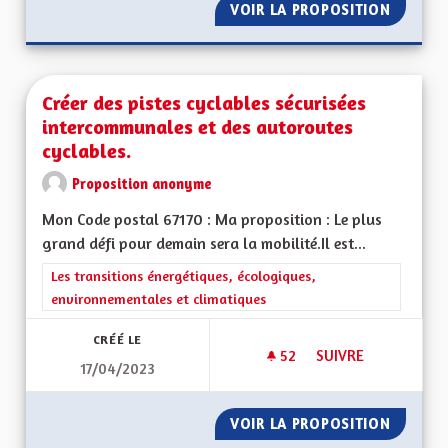
VOIR LA PROPOSITION
PROMOU
Créer des pistes cyclables sécurisées
intercommunales et des autoroutes
cyclables.
Proposition anonyme
Mon Code postal 67170 : Ma proposition : Le plus
grand défi pour demain sera la mobilité.Il est...
Filtrer les résultats de la catégorie : Les transitions énergéti
Les transitions énergétiques, écologiques,
environnementales et climatiques
CRÉÉ LE
52
52 ABONNÉS
SUIVRE
17/04/2023
CRÉER DES PISTES 
VOIR LA PROPOSITION
CRÉER 