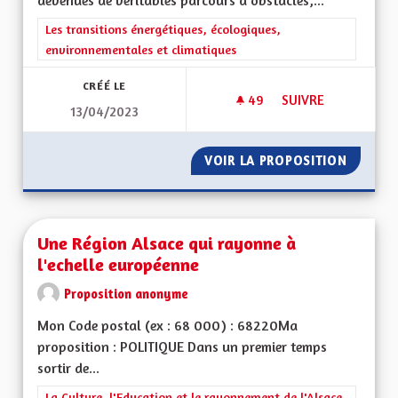
devenues de véritables parcours d'obstacles,...
Filtrer les résultats de la catégorie : Les transitions énergéti
Les transitions énergétiques, écologiques,
environnementales et climatiques
CRÉÉ LE
49
49 ABONNÉS
SUIVRE
13/04/2023
ETRE INNOVANT DAN
VOIR LA PROPOSITION
ETRE I
Une Région Alsace qui rayonne à
l'echelle européenne
Proposition anonyme
Mon Code postal (ex : 68 000) : 68220Ma
proposition : POLITIQUE Dans un premier temps
sortir de...
Filtrer les résultats de la catégorie : La Culture, l'Education e
La Culture, l'Education et le rayonnement de l'Alsace