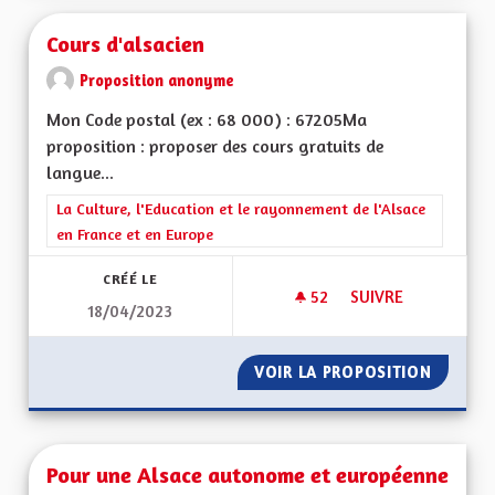
Cours d'alsacien
Proposition anonyme
Mon Code postal (ex : 68 000) : 67205Ma
proposition : proposer des cours gratuits de
langue...
Filtrer les résultats de la catégorie : La Culture, l'Education e
La Culture, l'Education et le rayonnement de l'Alsace
en France et en Europe
CRÉÉ LE
52
52 ABONNÉS
SUIVRE
18/04/2023
COURS D'ALSACIEN
VOIR LA PROPOSITION
COURS 
Pour une Alsace autonome et européenne