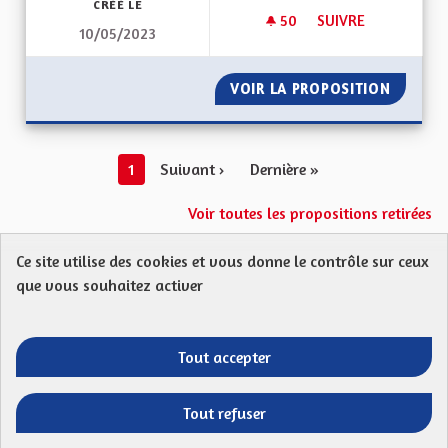
CRÉÉ LE
50
50 ABONNÉS
SUIVRE
10/05/2023
INSPIRATIONS TRAN
VOIR LA PROPOSITION
INSPIR
1
Suivant ›
Dernière »
Voir toutes les propositions retirées
Ce site utilise des cookies et vous donne le contrôle sur ceux
Protection des Données
Charte de contribution
que vous souhaitez activer
Mentions légales
FAQ
CGU
Droit d’interpellation citoyenne : comment ça marche ?
Télécharger les fichiers Open Data
Tout accepter
Entre vos mains - Collectivité européenne 
Entre vos mains - Collectivité euro
Entre vos mains - Collectivité
Entre vos mains - Collect
Tout refuser
Site réalisé par
Open Source Politics
grâce au
logiciel libre