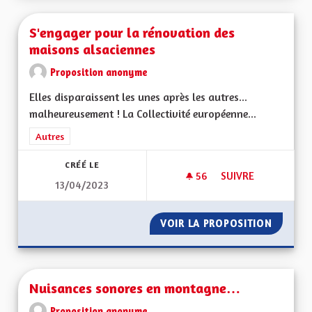
S'engager pour la rénovation des
maisons alsaciennes
Proposition anonyme
Elles disparaissent les unes après les autres...
malheureusement ! La Collectivité européenne...
Filtrer les résultats de la catégorie : Autres
Autres
CRÉÉ LE
56
56 ABONNÉS
SUIVRE
13/04/2023
S'ENGAGER POUR L
VOIR LA PROPOSITION
S'ENGA
Nuisances sonores en montagne…
Proposition anonyme