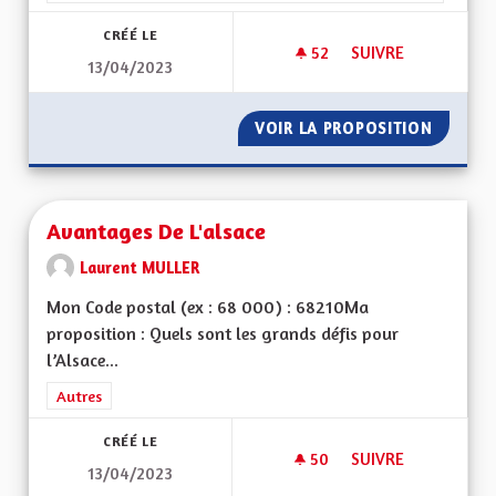
CRÉÉ LE
52
52 ABONNÉS
SUIVRE
13/04/2023
MA PROPOSITION P
VOIR LA PROPOSITION
MA PRO
Avantages De L'alsace
Laurent MULLER
Mon Code postal (ex : 68 000) : 68210Ma
proposition : Quels sont les grands défis pour
l’Alsace...
Filtrer les résultats de la catégorie : Autres
Autres
CRÉÉ LE
50
50 ABONNÉS
SUIVRE
13/04/2023
AVANTAGES DE L'AL