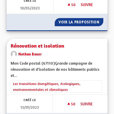
CRÉÉ LE
50
50 ABONNÉS
SUIVRE
10/05/2023
DÉPARTEMENT RÉG
VOIR LA PROPOSITION
DÉPART
Rénovation et isolation
Nathan Bauer
Mon Code postal (67110)Grande campagne de
rénovation et d’isolation de nos bâtiments publics
et...
Filtrer les résultats de la catégorie : Les transitions énergéti
Les transitions énergétiques, écologiques,
environnementales et climatiques
CRÉÉ LE
50
50 ABONNÉS
SUIVRE
13/07/2023
RÉNOVATION ET IS