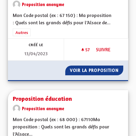
Proposition anonyme
Mon Code postal (ex : 67 150) : Ma proposition
: Quels sont les grands défis pour l’Alsace de...
Filtrer les résultats de la catégorie : Autres
Autres
CRÉÉ LE
57
57 ABONNÉS
SUIVRE
13/04/2023
POUR UNE ALSACE
VOIR LA PROPOSITION
POUR U
Proposition éducation
Proposition anonyme
Mon Code postal (ex : 68 000) : 67110Ma
proposition : Quels sont les grands défis pour
l’Alsace...