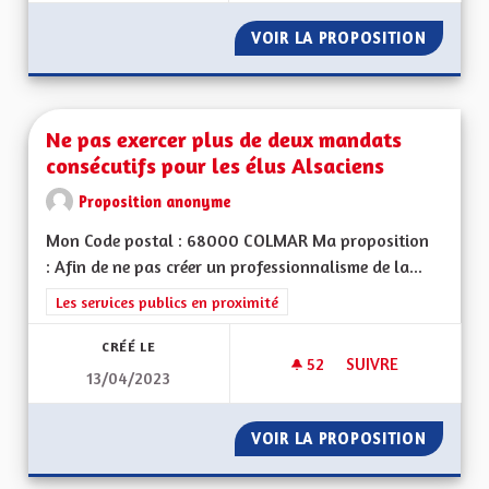
VOIR LA PROPOSITION
AVANTA
Ne pas exercer plus de deux mandats
consécutifs pour les élus Alsaciens
Proposition anonyme
Mon Code postal : 68000 COLMAR Ma proposition
: Afin de ne pas créer un professionnalisme de la...
Filtrer les résultats de la catégorie : Les services publics en pro
Les services publics en proximité
CRÉÉ LE
52
52 ABONNÉS
SUIVRE
13/04/2023
NE PAS EXERCER PL
VOIR LA PROPOSITION
NE PAS