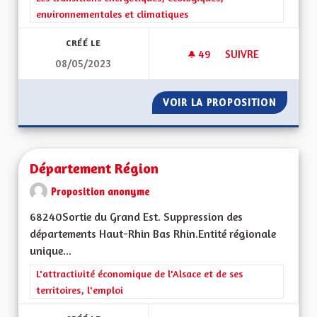
environnementales et climatiques
CRÉÉ LE
49
49 ABONNÉS
SUIVRE
08/05/2023
PANNEAUX PHOTOV
VOIR LA PROPOSITION
PANNEA
Département Région
Proposition anonyme
68240Sortie du Grand Est. Suppression des
départements Haut-Rhin Bas Rhin.Entité régionale
unique...
Filtrer les résultats de la catégorie : L'attractivité économique 
L'attractivité économique de l'Alsace et de ses
territoires, l'emploi