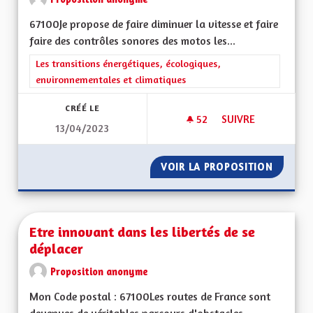
67100Je propose de faire diminuer la vitesse et faire
faire des contrôles sonores des motos les...
Filtrer les résultats de la catégorie : Les transitions énergéti
Les transitions énergétiques, écologiques,
environnementales et climatiques
CRÉÉ LE
52
52 ABONNÉS
SUIVRE
13/04/2023
NUISANCES SONOR
VOIR LA PROPOSITION
NUISAN
Etre innovant dans les libertés de se
déplacer
Proposition anonyme
Mon Code postal : 67100Les routes de France sont