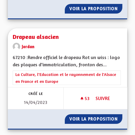
VOIR LA PROPOSITION
RÉNOVA
Drapeau alsacien
Jordan
67210 :Rendre officiel le drapeau Rot un wiss : logo
des plaques d'immatriculation, fronton des...
Filtrer les résultats de la catégorie : La Culture, l'Education e
La Culture, l'Education et le rayonnement de l'Alsace
en France et en Europe
CRÉÉ LE
53
53 ABONNÉS
SUIVRE
14/04/2023
DRAPEAU ALSACIEN
VOIR LA PROPOSITION
DRAPEA