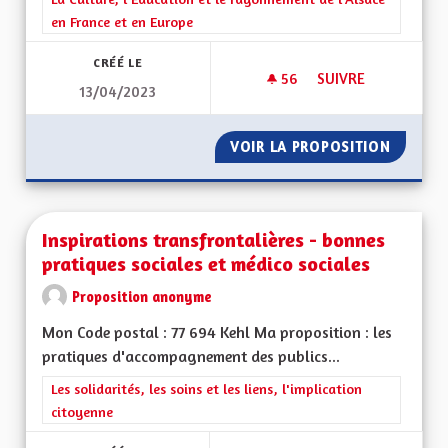
en France et en Europe
CRÉÉ LE
56
56 ABONNÉS
SUIVRE
13/04/2023
UNE RÉGION ALSAC
VOIR LA PROPOSITION
UNE RÉ
Inspirations transfrontalières - bonnes
pratiques sociales et médico sociales
Proposition anonyme
Mon Code postal : 77 694 Kehl Ma proposition : les
pratiques d'accompagnement des publics...
Filtrer les résultats de la catégorie : Les solidarités, les soins e
Les solidarités, les soins et les liens, l'implication
citoyenne