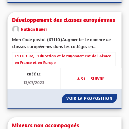
Développement des classes européennes
Nathan Bauer
Mon Code postal (67110)Augmenter le nombre de
classes européennes dans les collèges en...
Filtrer les résultats de la catégorie : La Culture, l'Education e
La Culture, l'Education et le rayonnement de l'Alsace
en France et en Europe
CRÉÉ LE
51
51 ABONNÉS
SUIVRE
13/07/2023
DÉVELOPPEMENT DE
VOIR LA PROPOSITION
DÉVELO
Mineurs non accompagnés