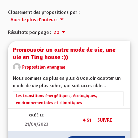
Classement des propositions par :
Avec le plus d'auteurs
Résultats par page :
20
Promouvoir un autre mode de vie, une
vie en Tiny house :))
Proposition anonyme
Nous sommes de plus en plus à vouloir adopter un
mode de vie plus sobre, qui soit accessible...
Filtrer les résultats de la catégorie : Les transitions énergéti
Les transitions énergétiques, écologiques,
environnementales et climatiques
CRÉÉ LE
51
51 ABONNÉS
SUIVRE
21/04/2023
PROMOUVOIR UN AUT