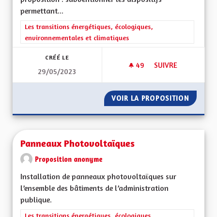
permettant...
Filtrer les résultats de la catégorie : Les transitions énergéti
Les transitions énergétiques, écologiques,
environnementales et climatiques
CRÉÉ LE
49
49 ABONNÉS
SUIVRE
29/05/2023
SUBVENTION ÉCONO
VOIR LA PROPOSITION
SUBVEN
Panneaux Photovoltaïques
Proposition anonyme
Installation de panneaux photovoltaïques sur
l’ensemble des bâtiments de l’administration
publique.
Filtrer les résultats de la catégorie : Les transitions énergéti
Les transitions énergétiques, écologiques,