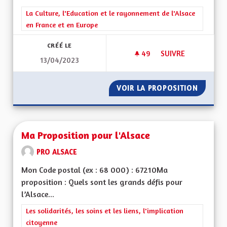
Filtrer les résultats de la catégorie : La Culture, l'Education e
La Culture, l'Education et le rayonnement de l'Alsace
en France et en Europe
CRÉÉ LE
49
49 ABONNÉS
SUIVRE
13/04/2023
PROPOSITION ÉDUC
VOIR LA PROPOSITION
PROPOS
Ma Proposition pour l'Alsace
PRO ALSACE
Mon Code postal (ex : 68 000) : 67210Ma
proposition : Quels sont les grands défis pour
l’Alsace...
Filtrer les résultats de la catégorie : Les solidarités, les soins e
Les solidarités, les soins et les liens, l'implication
citoyenne