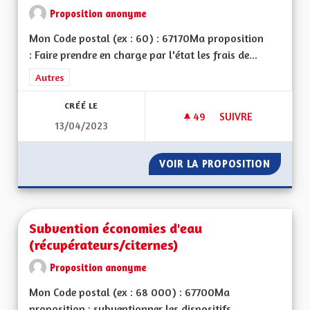
Proposition anonyme
Mon Code postal (ex : 60) : 67170Ma proposition
: Faire prendre en charge par l'état les frais de...
Filtrer les résultats de la catégorie : Autres
Autres
CRÉÉ LE
49
49 ABONNÉS
SUIVRE
13/04/2023
MINEURS NON ACC
VOIR LA PROPOSITION
MINEUR
Subvention économies d'eau
(récupérateurs/citernes)
Proposition anonyme
Mon Code postal (ex : 68 000) : 67700Ma
proposition : subventionner les dispositifs