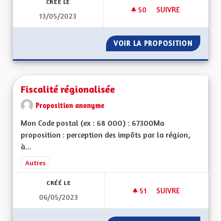
CRÉÉ LE
50
50 ABONNÉS
SUIVRE
13/05/2023
ECOLOGIE ET DÉVE
VOIR LA PROPOSITION
ECOLOG
Fiscalité régionalisée
Proposition anonyme
Mon Code postal (ex : 68 000) : 67300Ma
proposition : perception des impôts par la région,
à...
Filtrer les résultats de la catégorie : Autres
Autres
CRÉÉ LE
51
51 ABONNÉS
SUIVRE
06/05/2023
FISCALITÉ RÉGIONA