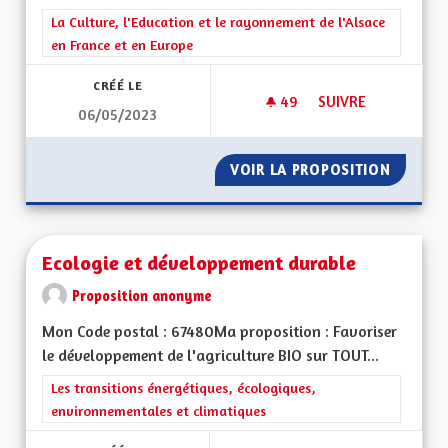
Filtrer les résultats de la catégorie : La Culture, l'Education e
La Culture, l'Education et le rayonnement de l'Alsace
en France et en Europe
CRÉÉ LE
49
49 ABONNÉS
SUIVRE
06/05/2023
COMPÉTENCES RÉG
VOIR LA PROPOSITION
COMPÉT
Ecologie et développement durable
Proposition anonyme
Mon Code postal : 67480Ma proposition : Favoriser
le développement de l'agriculture BIO sur TOUT...
Filtrer les résultats de la catégorie : Les transitions énergéti
Les transitions énergétiques, écologiques,
environnementales et climatiques