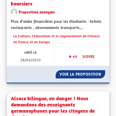
boursiers
Proposition anonyme
Plus d'aides financières pour les étudiants : tickets
restaurants , abonnements transports,...
Filtrer les résultats de la catégorie : La Culture, l'Education e
La Culture, l'Education et le rayonnement de l'Alsace
en France et en Europe
CRÉÉ LE
49
49 ABONNÉS
SUIVRE
28/04/2023
AIDES FINANCIÈRE
VOIR LA PROPOSITION
AIDES 
Alsace bilingue, en danger ! Nous
demandons des enseignants
germanophones pour les citoyens de