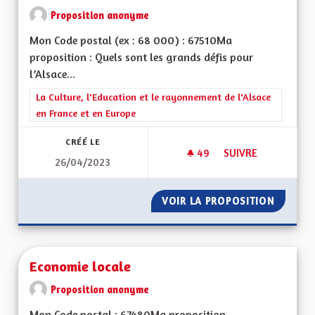
Proposition anonyme
Mon Code postal (ex : 68 000) : 67510Ma
proposition : Quels sont les grands défis pour
l’Alsace...
Filtrer les résultats de la catégorie : La Culture, l'Education e
La Culture, l'Education et le rayonnement de l'Alsace
en France et en Europe
CRÉÉ LE
49
49 ABONNÉS
SUIVRE
26/04/2023
RENFORCEMENT POS
VOIR LA PROPOSITION
RENFOR
Economie locale
Proposition anonyme
Mon Code postal : 67480Ma proposition