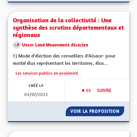
Organisation de la collectivité : Une
synthèse des scrutins départementaux et
régionaux
Unser Land Mouvement Alsacien
1) Mode d'élection des conseillers d'Alsace- pour
moitié élus représentant les territoires, élus...
Filtrer les résultats de la catégorie : Les services publics en pro
Les services publics en proximité
CRÉÉ LE
55
55 ABONNÉS
SUIVRE
04/07/2023
ORGANISATION DE 
VOIR LA PROPOSITION
ORGANI