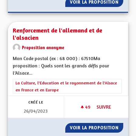
VOIR LA PROPOSITION
FISCALI
Renforcement de l'allemand et de
l'alsacien
Proposition anonyme
Mon Code postal (ex : 68 000) : 67510Ma
proposition : Quels sont les grands défis pour
l’Alsace...
Filtrer les résultats de la catégorie : La Culture, l'Education e
La Culture, l'Education et le rayonnement de l'Alsace
en France et en Europe
CRÉÉ LE
49
49 ABONNÉS
SUIVRE
26/04/2023
RENFORCEMENT DE L
VOIR LA PROPOSITION
RENFOR