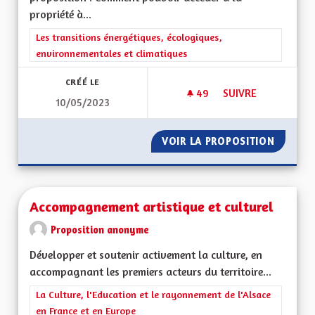
propriété à...
Filtrer les résultats de la catégorie : Les transitions énergéti
Les transitions énergétiques, écologiques,
environnementales et climatiques
CRÉÉ LE
49
49 ABONNÉS
SUIVRE
10/05/2023
ACCÉDER À LA PROP
VOIR LA PROPOSITION
ACCÉDE
Accompagnement artistique et culturel
Proposition anonyme
Développer et soutenir activement la culture, en
accompagnant les premiers acteurs du territoire...
Filtrer les résultats de la catégorie : La Culture, l'Education e
La Culture, l'Education et le rayonnement de l'Alsace
en France et en Europe