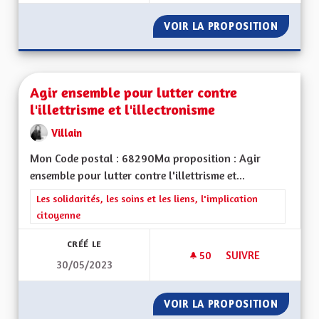
VOIR LA PROPOSITION
ACTIVI
Agir ensemble pour lutter contre
l'illettrisme et l'illectronisme
Villain
Mon Code postal : 68290Ma proposition : Agir
ensemble pour lutter contre l'illettrisme et...
Filtrer les résultats de la catégorie : Les solidarités, les soins e
Les solidarités, les soins et les liens, l'implication
citoyenne
CRÉÉ LE
50
50 ABONNÉS
SUIVRE
30/05/2023
AGIR ENSEMBLE POU
VOIR LA PROPOSITION
AGIR E