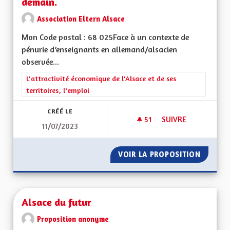
demain.
Association Eltern Alsace
Mon Code postal : 68 025Face à un contexte de
pénurie d’enseignants en allemand/alsacien
observée...
Filtrer les résultats de la catégorie : L'attractivité économique 
L'attractivité économique de l'Alsace et de ses
territoires, l'emploi
CRÉÉ LE
51
51 ABONNÉS
SUIVRE
11/07/2023
ALSACE BILINGUE,
VOIR LA PROPOSITION
ALSACE
Alsace du futur
Proposition anonyme