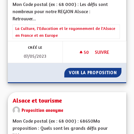
Mon Code postal (ex : 68 000) : Les défis sont
nombreux pour notre REGION Alsace :
Retrouver...
Filtrer les résultats de la catégorie : La Culture, l'Education e
La Culture, l'Education et le rayonnement de l'Alsace
en France et en Europe
CRÉÉ LE
50
50 ABONNÉS
SUIVRE
07/05/2023
ALSACE DU FUTUR
VOIR LA PROPOSITION
ALSACE
Alsace et tourisme
Proposition anonyme
Mon Code postal (ex : 68 000) : 68650Ma
proposition : Quels sont les grands défis pour