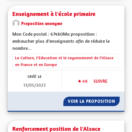
Enseignement à l'école primaire
Proposition anonyme
Mon Code postal : 67480Ma proposition :
embaucher plus d'enseignants afin de réduire le
nombre...
Filtrer les résultats de la catégorie : La Culture, l'Education e
La Culture, l'Education et le rayonnement de l'Alsace
en France et en Europe
CRÉÉ LE
49
49 ABONNÉS
SUIVRE
13/05/2023
ENSEIGNEMENT À L'
VOIR LA PROPOSITION
ENSEIG
Renforcement position de l'Alsace