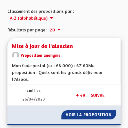
Classement des propositions par :
A-Z (alphabétique)
Résultats par page :
20
Mise à jour de l'alsacien
Proposition anonyme
Mon Code postal (ex : 68 000) : 67160Ma
proposition : Quels sont les grands défis pour
l’Alsace...
CRÉÉ LE
49
49 ABONNÉS
SUIVRE
26/04/2023
MISE À JOUR DE L'A
VOIR LA PROPOSITION
MISE À 