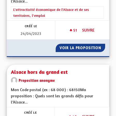
l’Alsace...
Filtrer les résultats de la catégorie : L'attractivité économique 
L'attractivité économique de l'Alsace et de ses
territoires, l'emploi
CRÉÉ LE
51
51 ABONNÉS
SUIVRE
24/04/2023
ALSACE ET TOURIS
VOIR LA PROPOSITION
ALSACE
Alsace hors du grand est
Proposition anonyme
Mon Code postal (ex : 68 000) : 68150Ma
proposition : Quels sont les grands défis pour
l’Alsace...
CRÉÉ LE