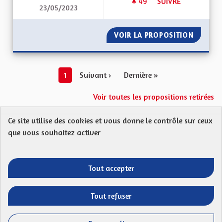
49
49 ABONNÉS
SUIVRE
23/05/2023
ALSACE HORS DU G
VOIR LA PROPOSITION
ALSACE
1
Suivant ›
Dernière »
Voir toutes les propositions retirées
Ce site utilise des cookies et vous donne le contrôle sur ceux
Protection des Données
Charte de contribution
que vous souhaitez activer
Mentions légales
FAQ
CGU
Droit d’interpellation citoyenne : comment ça marche ?
Télécharger les fichiers Open Data
Tout accepter
Entre vos mains - Collectivité européenne 
Entre vos mains - Collectivité euro
Entre vos mains - Collectivité
Entre vos mains - Collect
Tout refuser
Site réalisé par
Open Source Politics
grâce au
logiciel libre
(Lien externe)
Decidim
.