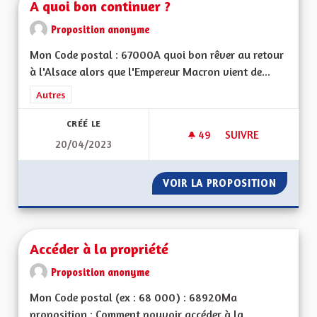
A quoi bon continuer ?
Proposition anonyme
Mon Code postal : 67000A quoi bon rêver au retour
à l'Alsace alors que l'Empereur Macron vient de...
Filtrer les résultats de la catégorie : Autres
Autres
CRÉÉ LE
49
49 ABONNÉS
SUIVRE
20/04/2023
A QUOI BON CONTI
VOIR LA PROPOSITION
A QUOI
Accéder à la propriété
Proposition anonyme
Mon Code postal (ex : 68 000) : 68920Ma
proposition : Comment pouvoir accéder à la