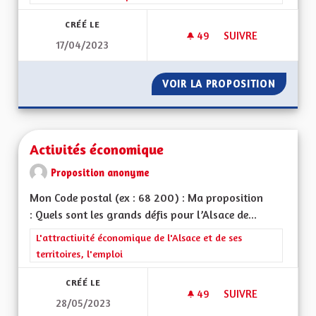
CRÉÉ LE
49
49 ABONNÉS
SUIVRE
17/04/2023
ACCOMPAGNEMENT A
VOIR LA PROPOSITION
ACCOMP
Activités économique
Proposition anonyme
Mon Code postal (ex : 68 200) : Ma proposition
: Quels sont les grands défis pour l’Alsace de...
Filtrer les résultats de la catégorie : L'attractivité économique 
L'attractivité économique de l'Alsace et de ses
territoires, l'emploi
CRÉÉ LE
49
49 ABONNÉS
SUIVRE
28/05/2023
ACTIVITÉS ÉCONOM