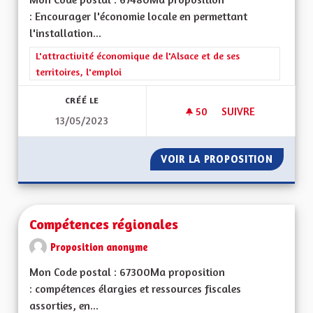
: Encourager l'économie locale en permettant
l'installation...
Filtrer les résultats de la catégorie : L'attractivité économique 
L'attractivité économique de l'Alsace et de ses
territoires, l'emploi
CRÉÉ LE
50
50 ABONNÉS
SUIVRE
13/05/2023
ECONOMIE LOCALE
VOIR LA PROPOSITION
ECONOM
Compétences régionales
Proposition anonyme
Mon Code postal : 67300Ma proposition
: compétences élargies et ressources fiscales
assorties, en...