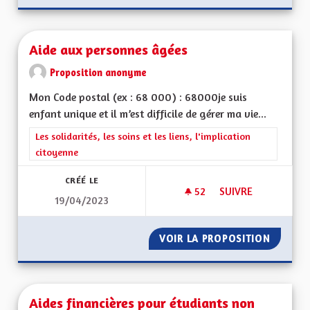
Aide aux personnes âgées
Proposition anonyme
Mon Code postal (ex : 68 000) : 68000je suis
enfant unique et il m’est difficile de gérer ma vie...
Filtrer les résultats de la catégorie : Les solidarités, les soins e
Les solidarités, les soins et les liens, l'implication
citoyenne
CRÉÉ LE
52
52 ABONNÉS
SUIVRE
19/04/2023
AIDE AUX PERSONN
VOIR LA PROPOSITION
AIDE A
Aides financières pour étudiants non