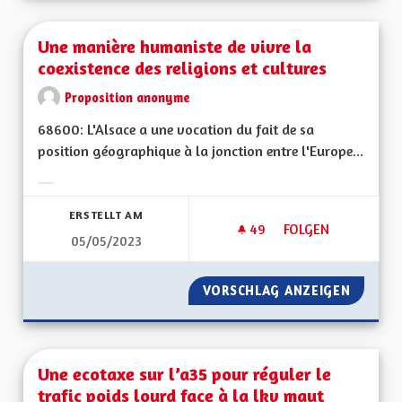
Une manière humaniste de vivre la
coexistence des religions et cultures
Proposition anonyme
68600: L'Alsace a une vocation du fait de sa
position géographique à la jonction entre l'Europe...
Ergebnisse nach Kategorie filtern:
ERSTELLT AM
49
49 FOLLOWER
FOLGEN
05/05/2023
UNE MANIÈRE HUMAN
VORSCHLAG ANZEIGEN
UNE MA
Une ecotaxe sur l’a35 pour réguler le
trafic poids lourd face à la lkv maut