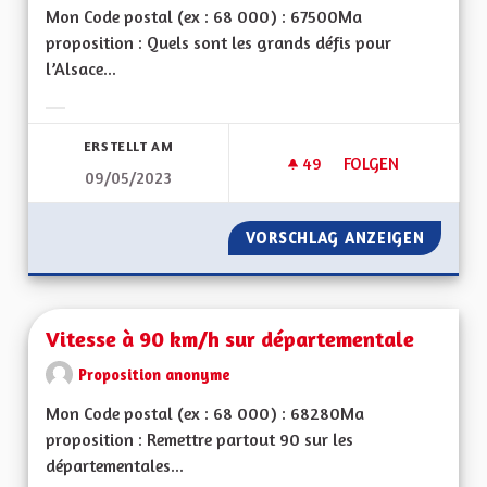
Mon Code postal (ex : 68 000) : 67500Ma
proposition : Quels sont les grands défis pour
l’Alsace...
Ergebnisse nach Kategorie filtern:
ERSTELLT AM
49
49 FOLLOWER
FOLGEN
09/05/2023
VOIR GRAND ! DE L'
VORSCHLAG ANZEIGEN
VOIR GR
Vitesse à 90 km/h sur départementale
Proposition anonyme
Mon Code postal (ex : 68 000) : 68280Ma
proposition : Remettre partout 90 sur les
départementales...