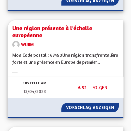
VORSCHLAG ANZEIGEN
UNE VR
Une région présente à l'échelle
européenne
WURM
Mon Code postal : 67450Une région transfrontalière
forte et une présence en Europe de premier...
Ergebnisse nach Kategorie filtern:
ERSTELLT AM
52
52 FOLLOWER
FOLGEN
13/04/2023
UNE RÉGION PRÉSE
VORSCHLAG ANZEIGEN
UNE RÉ