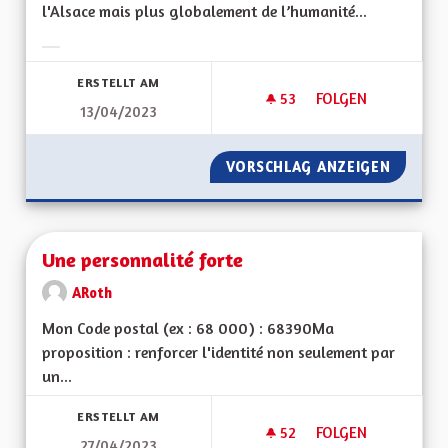
l'Alsace mais plus globalement de l’humanité...
Ergebnisse nach Kategorie filtern:
ERSTELLT AM
53
53 FOLLOWER
FOLGEN
13/04/2023
UNE RÉELLE PRISE 
VORSCHLAG ANZEIGEN
UNE RÉ
Une personnalité forte
ARoth
Mon Code postal (ex : 68 000) : 68390Ma
proposition : renforcer l'identité non seulement par
un...
ERSTELLT AM
52
52 FOLLOWER
FOLGEN
27/04/2023
UNE PERSONNALITÉ