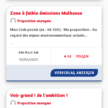
Zone à faible émissions Mulhouse
Proposition anonyme
Mon Code postal (ex : 68 100) : Ma proposition : Au
regard des enjeux environnementaux actuels...
Ergebnisse nach Kategorie filtern:
ERSTELLT AM
50
50 FOLLOWER
FOLGEN
19/04/2023
ZONE À FAIBLE ÉM
VORSCHLAG ANZEIGEN
ZONE À
Voir grand ! de l'ambition !
Proposition anonyme