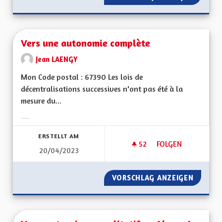
Vers une autonomie complète
Jean LAENGY
Mon Code postal : 67390 Les lois de
décentralisations successives n'ont pas été à la
mesure du...
Ergebnisse nach Kategorie filtern:
ERSTELLT AM
52
52 FOLLOWER
FOLGEN
20/04/2023
VERS UNE AUTONO
VORSCHLAG ANZEIGEN
VERS U