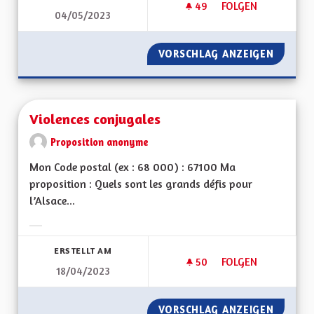
49
49 FOLLOWER
FOLGEN
04/05/2023
VIREZ MOI CE MOT 
VORSCHLAG ANZEIGEN
VIREZ 
Violences conjugales
Proposition anonyme
Mon Code postal (ex : 68 000) : 67100 Ma
proposition : Quels sont les grands défis pour
l’Alsace...
Ergebnisse nach Kategorie filtern:
ERSTELLT AM
50
50 FOLLOWER
FOLGEN
18/04/2023
VIOLENCES CONJUG
VORSCHLAG ANZEIGEN
VIOLEN