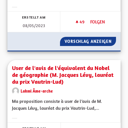
Ergebnisse nach Kategorie filtern:
ERSTELLT AM
49
49 FOLLOWER
FOLGEN
08/05/2023
VERDIR LES RUES
VORSCHLAG ANZEIGEN
VERDIR 
User de l'avis de l'équivalent du Nobel
de géographie (M. Jacques Lévy, lauréat
du prix Vautrin-Lud)
Lakmi Âme-arche
Ma proposition consiste à user de l’avis de M.
Jacques Lévy, lauréat du prix Vautrin-Lud,...
Ergebnisse nach Kategorie filtern: