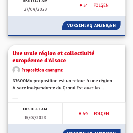
ERSTELLT AM
51
51 FOLLOWER
FOLGEN
27/04/2023
USER DE L'AVIS DE
VORSCHLAG ANZEIGEN
USER DE
Une vraie région et collectivité
européenne d'Alsace
Proposition anonyme
67600Ma proposition est un retour à une région
Alsace indépendante du Grand Est avec les...
Ergebnisse nach Kategorie filtern:
ERSTELLT AM
49
49 FOLLOWER
FOLGEN
15/07/2023
UNE VRAIE RÉGION 