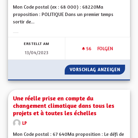
Mon Code postal (ex : 68 000) : 68220Ma
proposition : POLITIQUE Dans un premier temps
sortir de...
Ergebnisse nach Kategorie filtern:
ERSTELLT AM
56
56 FOLLOWER
FOLGEN
13/04/2023
UNE RÉGION ALSAC
VORSCHLAG ANZEIGEN
UNE RÉ
Une réelle prise en compte du
changement climatique dans tous les
projets et à toutes les échelles
LP
Mon Code postal : 67 640Ma proposition : Le défi de