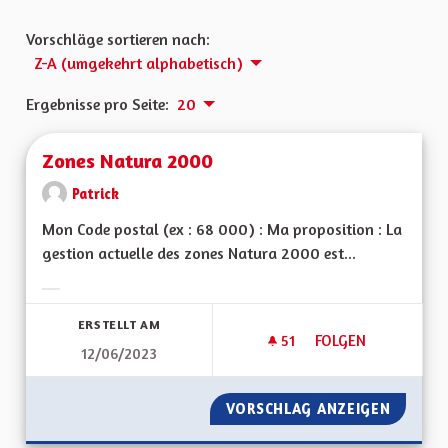
Vorschläge sortieren nach:
Z-A (umgekehrt alphabetisch)
Ergebnisse pro Seite:
20
Zones Natura 2000
Patrick
Mon Code postal (ex : 68 000) : Ma proposition : La
gestion actuelle des zones Natura 2000 est...
Ergebnisse nach Kategorie filtern:
ERSTELLT AM
51
51 FOLLOWER
FOLGEN
12/06/2023
ZONES NATURA 20
VORSCHLAG ANZEIGEN
ZONES 