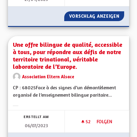
VORSCHLAG ANZEIGEN
UNE PE
Une offre bilingue de qualité, accessible
à tous, pour répondre aux défis de notre
territoire trinational, véritable
laboratoire de l’Europe.
Association Eltern Alsace
CP : 68025Face à des signes d’un démantèlement
organisé de l’enseignement bilingue paritaire...
Ergebnisse nach Kategorie filtern:
ERSTELLT AM
52
52 FOLLOWER
FOLGEN
06/07/2023
UNE OFFRE BILINGU