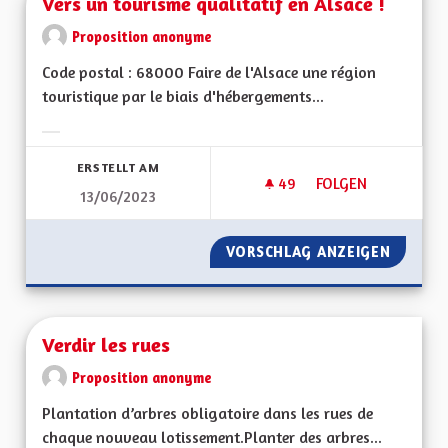
Vers un tourisme qualitatif en Alsace !
Proposition anonyme
Code postal : 68000 Faire de l'Alsace une région
touristique par le biais d'hébergements...
Ergebnisse nach Kategorie filtern:
ERSTELLT AM
49
49 FOLLOWER
FOLGEN
13/06/2023
VERS UN TOURISME 
VORSCHLAG ANZEIGEN
VERS U
Verdir les rues
Proposition anonyme
Plantation d’arbres obligatoire dans les rues de
chaque nouveau lotissement.Planter des arbres...