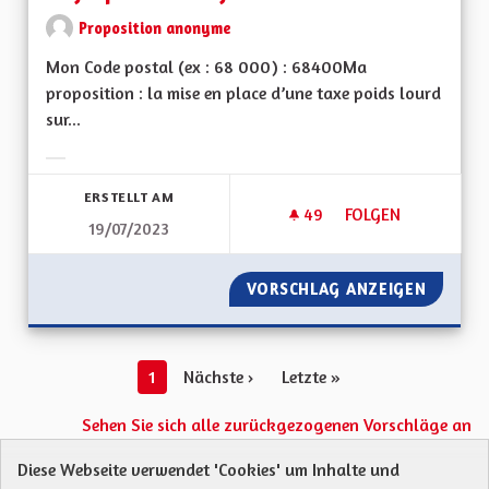
Proposition anonyme
Mon Code postal (ex : 68 000) : 68400Ma
proposition : la mise en place d’une taxe poids lourd
sur...
Ergebnisse nach Kategorie filtern:
ERSTELLT AM
49
49 FOLLOWER
FOLGEN
19/07/2023
UNE ECOTAXE SUR L
VORSCHLAG ANZEIGEN
UNE EC
1
Nächste ›
Letzte »
Sehen Sie sich alle zurückgezogenen Vorschläge an
Diese Webseite verwendet 'Cookies' um Inhalte und