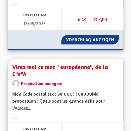
Ergebnisse nach Kategorie filtern:
ERSTELLT AM
49
49 FOLLOWER
FOLGEN
13/05/2023
VITESSE À 90 KM/
VORSCHLAG ANZEIGEN
VITESS
Virez moi ce mot " européenne", de la
C"e"A
Proposition anonyme
Mon Code postal (ex : 68 000) : 68000Ma
proposition : Quels sont les grands défis pour
l’Alsace...
Ergebnisse nach Kategorie filtern:
ERSTELLT AM