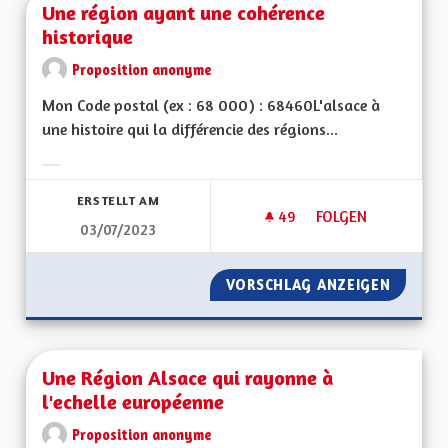
Une région ayant une cohérence
historique
Proposition anonyme
Mon Code postal (ex : 68 000) : 68460L'alsace à
une histoire qui la différencie des régions...
Ergebnisse nach Kategorie filtern:
ERSTELLT AM
49
49 FOLLOWER
FOLGEN
03/07/2023
UNE RÉGION AYANT
VORSCHLAG ANZEIGEN
UNE RÉ
Une Région Alsace qui rayonne à
l'echelle européenne
Proposition anonyme