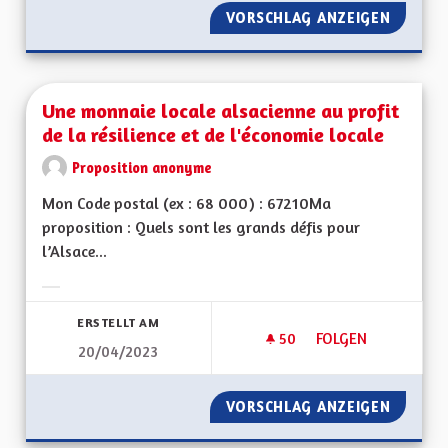
VORSCHLAG ANZEIGEN
UNE OF
Une monnaie locale alsacienne au profit
de la résilience et de l'économie locale
Proposition anonyme
Mon Code postal (ex : 68 000) : 67210Ma
proposition : Quels sont les grands défis pour
l’Alsace...
Ergebnisse nach Kategorie filtern:
ERSTELLT AM
50
50 FOLLOWER
FOLGEN
20/04/2023
UNE MONNAIE LOCAL
VORSCHLAG ANZEIGEN
UNE MO