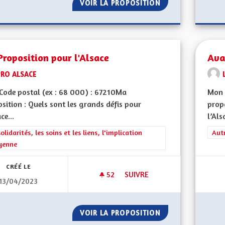
VOIR LA PROPOSITION
POUR UNE ALSAC
roposition pour l'Alsace
Ava
PRO ALSACE
Code postal (ex : 68 000) : 67210Ma
Mon 
sition : Quels sont les grands défis pour
propo
ce...
l’Als
rer les résultats de la catégorie : Les solidarités, les soins et les liens, 
solidarités, les soins et les liens, l'implication
Filt
Aut
yenne
CRÉÉ LE
52
52 ABONNÉS
SUIVRE
13/04/2023
MA PROPOSITION POUR L'ALS
VOIR LA PROPOSITION
MA PROPOSITION 