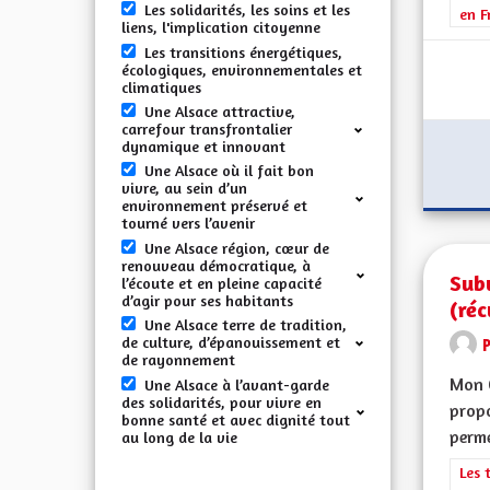
Les solidarités, les soins et les
en F
liens, l'implication citoyenne
Les transitions énergétiques,
écologiques, environnementales et
climatiques
Une Alsace attractive,
carrefour transfrontalier
dynamique et innovant
Une Alsace où il fait bon
vivre, au sein d’un
environnement préservé et
tourné vers l’avenir
Une Alsace région, cœur de
renouveau démocratique, à
Sub
l’écoute et en pleine capacité
d’agir pour ses habitants
(réc
Une Alsace terre de tradition,
de culture, d’épanouissement et
de rayonnement
Mon 
Une Alsace à l’avant-garde
des solidarités, pour vivre en
propo
bonne santé et avec dignité tout
perme
au long de la vie
Filt
Les 