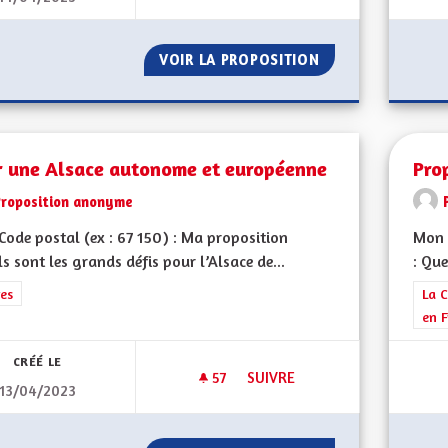
VOIR LA PROPOSITION
DRAPEAU ALSACI
r une Alsace autonome et européenne
Pro
Proposition anonyme
ode postal (ex : 67 150) : Ma proposition
Mon 
ls sont les grands défis pour l’Alsace de...
: Que
rer les résultats de la catégorie : Autres
es
Filt
La C
en F
CRÉÉ LE
57
57 ABONNÉS
SUIVRE
13/04/2023
POUR UNE ALSACE AUTONOM