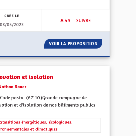
CRÉÉ LE
49
49 ABONNÉS
SUIVRE
08/05/2023
U (RÉCUPÉRATEURS/CITERNES)
PANNEAUX PHOTOVOLTAÏQUE
NOMIES D'EAU (RÉCUPÉRATEURS/CITERNES)
VOIR LA PROPOSITION
PANNEAUX PHOT
ovation et isolation
Nathan Bauer
Code postal (67110)Grande campagne de
ation et d’isolation de nos bâtiments publics
 de ses territoires, l'emploi
rer les résultats de la catégorie : Les transitions énergétiques, écolog
transitions énergétiques, écologiques,
ironnementales et climatiques