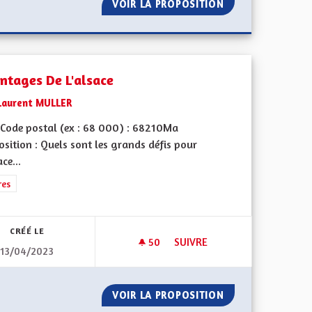
E AUTONOME ET EUROPÉENNE
VOIR LA PROPOSITION
PROPOSITION ÉD
ntages De L'alsace
Laurent MULLER
Code postal (ex : 68 000) : 68210Ma
sition : Quels sont les grands défis pour
ace...
l'implication citoyenne
rer les résultats de la catégorie : Autres
res
CRÉÉ LE
50
50 ABONNÉS
SUIVRE
13/04/2023
ACE
AVANTAGES DE L'ALSACE
POUR L'ALSACE
VOIR LA PROPOSITION
AVANTAGES DE L'