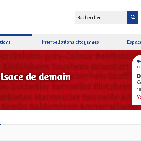
Rechercher
tions
Interpellations citoyennes
Espace
ÉT
Alsace de demain
D
C
1
V