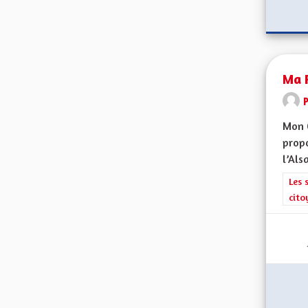
Ma P
Mon 
propo
l’Alsa
Filt
Les 
cito