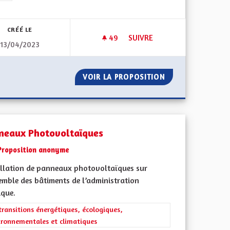
CRÉÉ LE
49
49 ABONNÉS
SUIVRE
13/04/2023
S EUROPÉENNES
MINEURS NON ACCOMPAGNÉ
DES CLASSES EUROPÉENNES
VOIR LA PROPOSITION
MINEURS NON A
neaux Photovoltaïques
Proposition anonyme
allation de panneaux photovoltaïques sur
emble des bâtiments de l’administration
ique.
rer les résultats de la catégorie : Les transitions énergétiques, écolog
transitions énergétiques, écologiques,
ironnementales et climatiques
iques, environnementales et climatiques