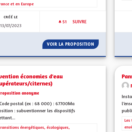
rance et en Europe
CRÉÉ LE
51
51 ABONNÉS
SUIVRE
13/07/2023
DÉVELOPPEMENT DES CLASSE
VOIR LA PROPOSITION
DÉVELOPPEMENT 
vention économies d'eau
Pan
upérateurs/citernes)
Proposition anonyme
Inst
Code postal (ex : 68 000) : 67700Ma
l’ens
sition : subventionner les dispositifs
publ
ttant...
Filt
Les 
env
rer les résultats de la catégorie : Les transitions énergétiques, écolog
transitions énergétiques, écologiques,