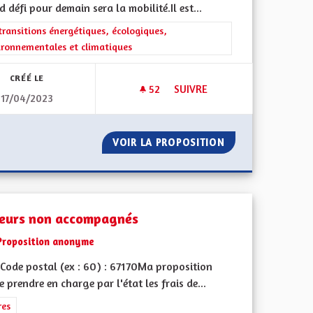
 défi pour demain sera la mobilité.Il est...
iques, environnementales et climatiques
rer les résultats de la catégorie : Les transitions énergétiques, écolog
transitions énergétiques, écologiques,
ironnementales et climatiques
CRÉÉ LE
52
52 ABONNÉS
SUIVRE
17/04/2023
E VIE, UNE VIE EN TINY HOUSE :))
CRÉER DES PISTES CYCLABLE
UTRE MODE DE VIE, UNE VIE EN TINY HOUSE :))
VOIR LA PROPOSITION
CRÉER DES PIST
eurs non accompagnés
Proposition anonyme
Code postal (ex : 60) : 67170Ma proposition
re prendre en charge par l'état les frais de...
ment de l'Alsace en France et en Europe
rer les résultats de la catégorie : Autres
res