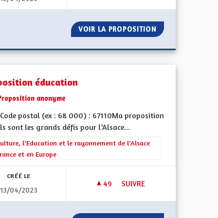
EN
VOIR LA PROPOSITION
COURS D'ALSACI
position éducation
Proposition anonyme
Code postal (ex : 68 000) : 67110Ma proposition
ls sont les grands défis pour l’Alsace...
rer les résultats de la catégorie : La Culture, l'Education et le rayonne
ulture, l'Education et le rayonnement de l'Alsace
rance et en Europe
CRÉÉ LE
49
49 ABONNÉS
SUIVRE
13/04/2023
E ET EUROPÉENNE
PROPOSITION ÉDUCATION