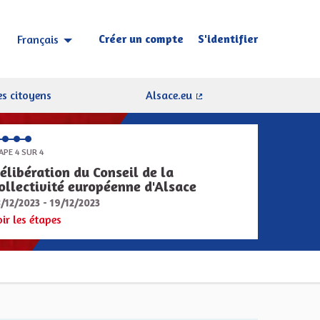
Créer un compte
S'identifier
Français
Choisir la langue
Sprache wählen
s citoyens
Alsace.eu
(Lien externe)
APE 4 SUR 4
élibération du Conseil de la
ollectivité européenne d'Alsace
8/12/2023 - 19/12/2023
oir les étapes