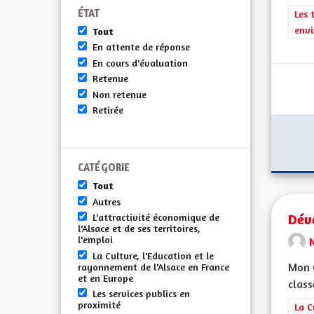
ÉTAT
Filt
Les 
envi
Tout
En attente de réponse
En cours d'évaluation
Retenue
Non retenue
Retirée
CATÉGORIE
Tout
Autres
Dév
L'attractivité économique de
l'Alsace et de ses territoires,
l'emploi
La Culture, l'Education et le
Mon 
rayonnement de l'Alsace en France
et en Europe
class
Les services publics en
proximité
Filt
La C