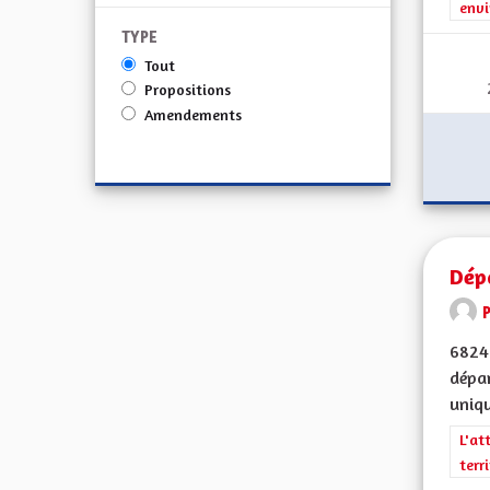
envi
TYPE
Tout
Propositions
Amendements
Dép
68240
dépar
uniqu
Filt
L'at
terr