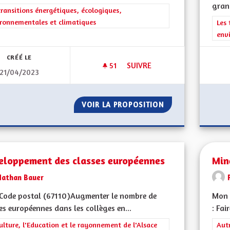
grand
rer les résultats de la catégorie : Les transitions énergétiques, écolog
transitions énergétiques, écologiques,
ronnementales et climatiques
Filt
Les 
env
CRÉÉ LE
51
51 ABONNÉS
SUIVRE
21/04/2023
PROMOUVOIR UN AUTRE MODE D
VOIR LA PROPOSITION
PROMOUVOIR UN A
eloppement des classes européennes
Min
Nathan Bauer
Code postal (67110)Augmenter le nombre de
Mon 
es européennes dans les collèges en...
: Fai
rer les résultats de la catégorie : La Culture, l'Education et le rayonne
ulture, l'Education et le rayonnement de l'Alsace
Filt
Aut