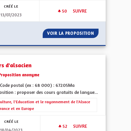
CRÉÉ LE
50
50 ABONNÉS
SUIVRE
13/07/2023
RÉNOVATION ET ISOLATION
GION
VOIR LA PROPOSITION
RÉNOVATION ET 
rs d'alsacien
Proposition anonyme
Code postal (ex : 68 000) : 67205Ma
sition : proposer des cours gratuits de langue...
ment de l'Alsace en France et en Europe
rer les résultats de la catégorie : La Culture, l'Education et le rayonne
ulture, l'Education et le rayonnement de l'Alsace
rance et en Europe
CRÉÉ LE
52
52 ABONNÉS
SUIVRE
18/04/2023
COURS D'ALSACIEN