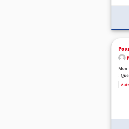
Pou
Mon C
: Que
Filt
Autr