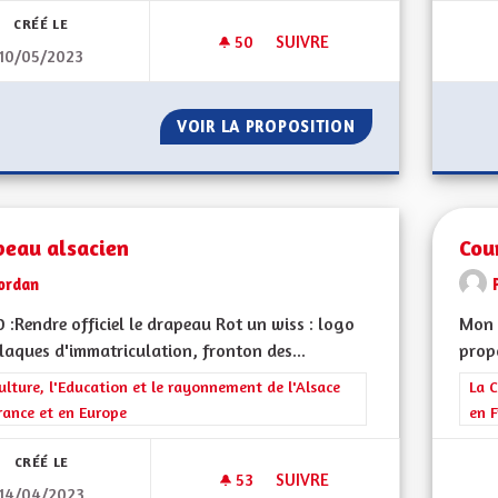
CRÉÉ LE
50
50 ABONNÉS
SUIVRE
10/05/2023
DÉPARTEMENT RÉGION
VOIR LA PROPOSITION
DÉPARTEMENT RÉ
peau alsacien
Cou
ordan
 :Rendre officiel le drapeau Rot un wiss : logo
Mon 
laques d'immatriculation, fronton des...
propo
rer les résultats de la catégorie : La Culture, l'Education et le rayonne
ulture, l'Education et le rayonnement de l'Alsace
Filt
La C
rance et en Europe
en F
CRÉÉ LE
53
53 ABONNÉS
SUIVRE
14/04/2023
DRAPEAU ALSACIEN