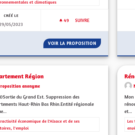
ronnementales et climatiques
CRÉÉ LE
49
49 ABONNÉS
SUIVRE
29/05/2023
SUBVENTION ÉCONOMIES D'EA
VOIR LA PROPOSITION
SUBVENTION ÉCO
artement Région
Rén
Proposition anonyme
Sortie du Grand Est. Suppression des
Mon 
tements Haut-Rhin Bas Rhin.Entité régionale
rénov
e...
et...
rer les résultats de la catégorie : L'attractivité économique de l'Alsace et
tractivité économique de l'Alsace et de ses
Filt
Les 
itoires, l'emploi
env