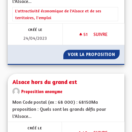
l’Alsace...
Filtrer les résultats de la catégorie : L'attractivité économique 
L'attractivité économique de l'Alsace et de ses
territoires, l'emploi
CRÉÉ LE
51
51 ABONNÉS
SUIVRE
24/04/2023
ALSACE ET TOURIS
VOIR LA PROPOSITION
ALSACE
Alsace hors du grand est
Proposition anonyme
Mon Code postal (ex : 68 000) : 68150Ma
proposition : Quels sont les grands défis pour
l’Alsace...
CRÉÉ LE