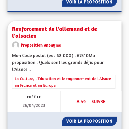
VOIR LA PROPOSITION
FISCALI
Renforcement de l'allemand et de
l'alsacien
Proposition anonyme
Mon Code postal (ex : 68 000) : 67510Ma
proposition : Quels sont les grands défis pour
l’Alsace...
Filtrer les résultats de la catégorie : La Culture, l'Education e
La Culture, l'Education et le rayonnement de l'Alsace
en France et en Europe
CRÉÉ LE
49
49 ABONNÉS
SUIVRE
26/04/2023
RENFORCEMENT DE L
VOIR LA PROPOSITION
RENFOR