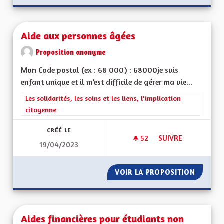
Aide aux personnes âgées
Proposition anonyme
Mon Code postal (ex : 68 000) : 68000je suis
enfant unique et il m’est difficile de gérer ma vie...
Filtrer les résultats de la catégorie : Les solidarités, les soins e
Les solidarités, les soins et les liens, l'implication
citoyenne
CRÉÉ LE
52
52 ABONNÉS
SUIVRE
19/04/2023
AIDE AUX PERSONN
VOIR LA PROPOSITION
AIDE A
Aides financières pour étudiants non