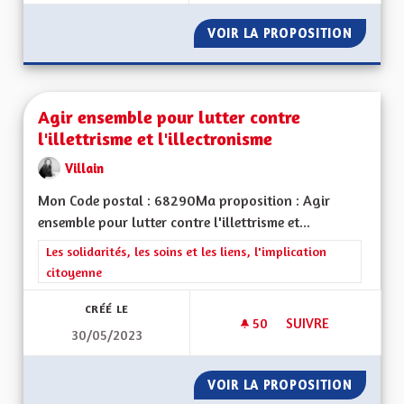
VOIR LA PROPOSITION
ACTIVI
Agir ensemble pour lutter contre
l'illettrisme et l'illectronisme
Villain
Mon Code postal : 68290Ma proposition : Agir
ensemble pour lutter contre l'illettrisme et...
Filtrer les résultats de la catégorie : Les solidarités, les soins e
Les solidarités, les soins et les liens, l'implication
citoyenne
CRÉÉ LE
50
50 ABONNÉS
SUIVRE
30/05/2023
AGIR ENSEMBLE POU
VOIR LA PROPOSITION
AGIR E