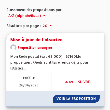
Classement des propositions par :
A-Z (alphabétique)
Résultats par page :
20
Mise à jour de l'alsacien
Proposition anonyme
Mon Code postal (ex : 68 000) : 67160Ma
proposition : Quels sont les grands défis pour
l’Alsace...
CRÉÉ LE
49
49 ABONNÉS
SUIVRE
26/04/2023
MISE À JOUR DE L'A
VOIR LA PROPOSITION
MISE À 