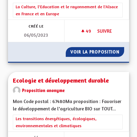
Filtrer les résultats de la catégorie : La Culture, l'Education e
La Culture, l'Education et le rayonnement de l'Alsace
en France et en Europe
CRÉÉ LE
49
49 ABONNÉS
SUIVRE
06/05/2023
COMPÉTENCES RÉG
VOIR LA PROPOSITION
COMPÉT
Ecologie et développement durable
Proposition anonyme
Mon Code postal : 67480Ma proposition : Favoriser
le développement de l'agriculture BIO sur TOUT...
Filtrer les résultats de la catégorie : Les transitions énergéti
Les transitions énergétiques, écologiques,
environnementales et climatiques