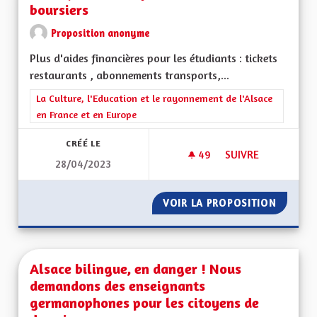
boursiers
Proposition anonyme
Plus d'aides financières pour les étudiants : tickets
restaurants , abonnements transports,...
Filtrer les résultats de la catégorie : La Culture, l'Education e
La Culture, l'Education et le rayonnement de l'Alsace
en France et en Europe
CRÉÉ LE
49
49 ABONNÉS
SUIVRE
28/04/2023
AIDES FINANCIÈRE
VOIR LA PROPOSITION
AIDES 
Alsace bilingue, en danger ! Nous
demandons des enseignants
germanophones pour les citoyens de