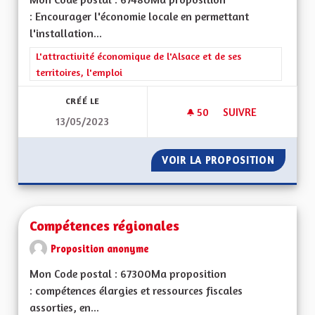
: Encourager l'économie locale en permettant
l'installation...
Filtrer les résultats de la catégorie : L'attractivité économique 
L'attractivité économique de l'Alsace et de ses
territoires, l'emploi
CRÉÉ LE
50
50 ABONNÉS
SUIVRE
13/05/2023
ECONOMIE LOCALE
VOIR LA PROPOSITION
ECONOM
Compétences régionales
Proposition anonyme
Mon Code postal : 67300Ma proposition
: compétences élargies et ressources fiscales
assorties, en...