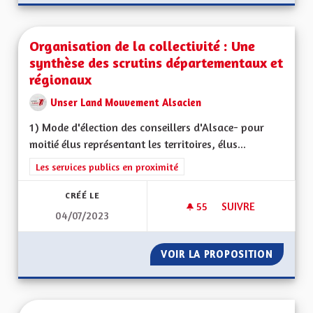
Organisation de la collectivité : Une
synthèse des scrutins départementaux et
régionaux
Unser Land Mouvement Alsacien
1) Mode d'élection des conseillers d'Alsace- pour
moitié élus représentant les territoires, élus...
Filtrer les résultats de la catégorie : Les services publics en pro
Les services publics en proximité
CRÉÉ LE
55
55 ABONNÉS
SUIVRE
04/07/2023
ORGANISATION DE 
VOIR LA PROPOSITION
ORGANI