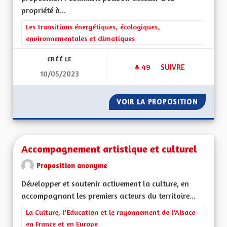
propriété à...
Filtrer les résultats de la catégorie : Les transitions énergéti
Les transitions énergétiques, écologiques,
environnementales et climatiques
CRÉÉ LE
49
49 ABONNÉS
SUIVRE
10/05/2023
ACCÉDER À LA PROP
VOIR LA PROPOSITION
ACCÉDE
Accompagnement artistique et culturel
Proposition anonyme
Développer et soutenir activement la culture, en
accompagnant les premiers acteurs du territoire...
Filtrer les résultats de la catégorie : La Culture, l'Education e
La Culture, l'Education et le rayonnement de l'Alsace
en France et en Europe