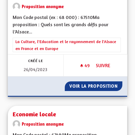
Proposition anonyme
Mon Code postal (ex : 68 000) : 67510Ma
proposition : Quels sont les grands défis pour
l’Alsace...
Filtrer les résultats de la catégorie : La Culture, l'Education e
La Culture, l'Education et le rayonnement de l'Alsace
en France et en Europe
CRÉÉ LE
49
49 ABONNÉS
SUIVRE
26/04/2023
RENFORCEMENT POS
VOIR LA PROPOSITION
RENFOR
Economie locale
Proposition anonyme
Mon Code postal : 67480Ma proposition