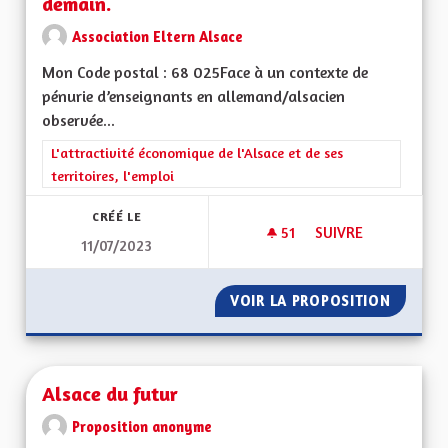
demain.
Association Eltern Alsace
Mon Code postal : 68 025Face à un contexte de
pénurie d’enseignants en allemand/alsacien
observée...
Filtrer les résultats de la catégorie : L'attractivité économique 
L'attractivité économique de l'Alsace et de ses
territoires, l'emploi
CRÉÉ LE
51
51 ABONNÉS
SUIVRE
11/07/2023
ALSACE BILINGUE,
VOIR LA PROPOSITION
ALSACE
Alsace du futur
Proposition anonyme