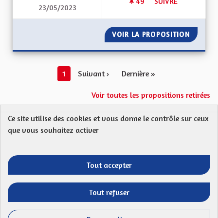
49
49 ABONNÉS
SUIVRE
23/05/2023
ALSACE HORS DU G
VOIR LA PROPOSITION
ALSACE
1
Suivant ›
Dernière »
Voir toutes les propositions retirées
Ce site utilise des cookies et vous donne le contrôle sur ceux
Protection des Données
Charte de contribution
que vous souhaitez activer
Mentions légales
FAQ
CGU
Droit d’interpellation citoyenne : comment ça marche ?
Télécharger les fichiers Open Data
Tout accepter
Entre vos mains - Collectivité européenne 
Entre vos mains - Collectivité euro
Entre vos mains - Collectivité
Entre vos mains - Collect
Tout refuser
Site réalisé par
Open Source Politics
grâce au
logiciel libre
(Lien externe)
Decidim
.