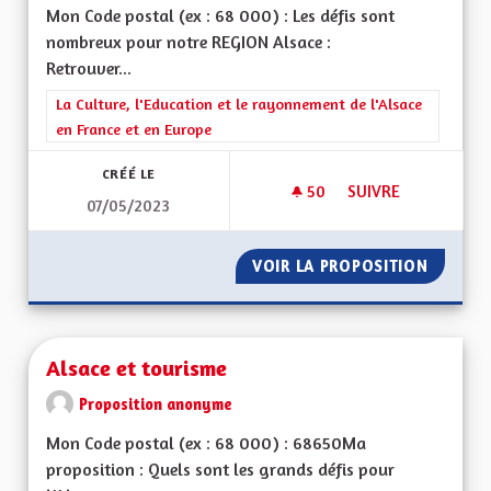
Mon Code postal (ex : 68 000) : Les défis sont
nombreux pour notre REGION Alsace :
Retrouver...
Filtrer les résultats de la catégorie : La Culture, l'Education e
La Culture, l'Education et le rayonnement de l'Alsace
en France et en Europe
CRÉÉ LE
50
50 ABONNÉS
SUIVRE
07/05/2023
ALSACE DU FUTUR
VOIR LA PROPOSITION
ALSACE
Alsace et tourisme
Proposition anonyme
Mon Code postal (ex : 68 000) : 68650Ma
proposition : Quels sont les grands défis pour