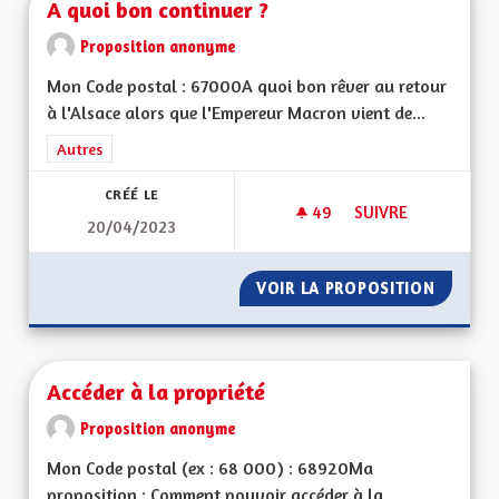
A quoi bon continuer ?
Proposition anonyme
Mon Code postal : 67000A quoi bon rêver au retour
à l'Alsace alors que l'Empereur Macron vient de...
Filtrer les résultats de la catégorie : Autres
Autres
CRÉÉ LE
49
49 ABONNÉS
SUIVRE
20/04/2023
A QUOI BON CONTI
VOIR LA PROPOSITION
A QUOI
Accéder à la propriété
Proposition anonyme
Mon Code postal (ex : 68 000) : 68920Ma
proposition : Comment pouvoir accéder à la