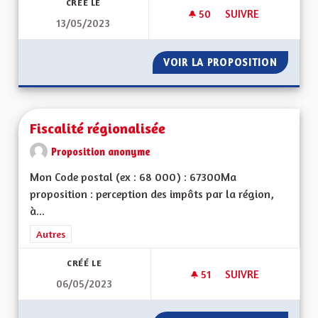
CRÉÉ LE
50
50 ABONNÉS
SUIVRE
13/05/2023
ECOLOGIE ET DÉVE
VOIR LA PROPOSITION
ECOLOG
Fiscalité régionalisée
Proposition anonyme
Mon Code postal (ex : 68 000) : 67300Ma
proposition : perception des impôts par la région,
à...
Filtrer les résultats de la catégorie : Autres
Autres
CRÉÉ LE
51
51 ABONNÉS
SUIVRE
06/05/2023
FISCALITÉ RÉGIONA