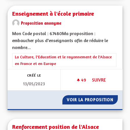
Enseignement à l'école primaire
Proposition anonyme
Mon Code postal : 67480Ma proposition :
embaucher plus d'enseignants afin de réduire le
nombre...
Filtrer les résultats de la catégorie : La Culture, l'Education e
La Culture, l'Education et le rayonnement de l'Alsace
en France et en Europe
CRÉÉ LE
49
49 ABONNÉS
SUIVRE
13/05/2023
ENSEIGNEMENT À L'
VOIR LA PROPOSITION
ENSEIG
Renforcement position de l'Alsace