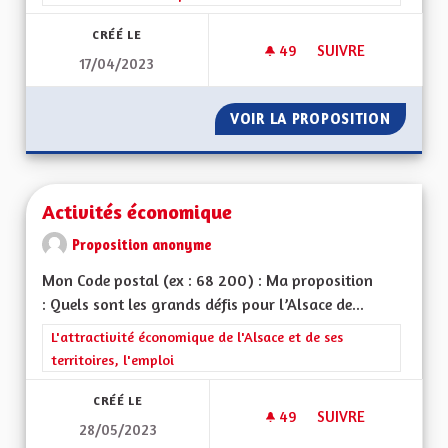
CRÉÉ LE
49
49 ABONNÉS
SUIVRE
17/04/2023
ACCOMPAGNEMENT A
VOIR LA PROPOSITION
ACCOMP
Activités économique
Proposition anonyme
Mon Code postal (ex : 68 200) : Ma proposition
: Quels sont les grands défis pour l’Alsace de...
Filtrer les résultats de la catégorie : L'attractivité économique 
L'attractivité économique de l'Alsace et de ses
territoires, l'emploi
CRÉÉ LE
49
49 ABONNÉS
SUIVRE
28/05/2023
ACTIVITÉS ÉCONOM