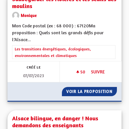
moulins
Monique
Mon Code postal (ex : 68 000) : 67120Ma
proposition : Quels sont les grands défis pour
l’Alsace...
Filtrer les résultats de la catégorie : Les transitions énergéti
Les transitions énergétiques, écologiques,
environnementales et climatiques
CRÉÉ LE
50
50 ABONNÉS
SUIVRE
07/07/2023
SAUVEGARDER LES R
VOIR LA PROPOSITION
SAUVEG
Alsace bilingue, en danger ! Nous
demandons des enseignants