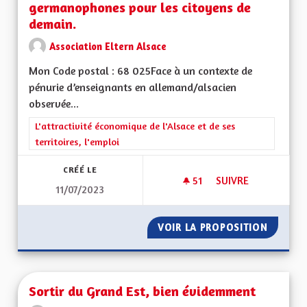
germanophones pour les citoyens de
demain.
Association Eltern Alsace
Mon Code postal : 68 025Face à un contexte de
pénurie d’enseignants en allemand/alsacien
observée...
Filtrer les résultats de la catégorie : L'attractivité économique 
L'attractivité économique de l'Alsace et de ses
territoires, l'emploi
CRÉÉ LE
51
51 ABONNÉS
SUIVRE
11/07/2023
ALSACE BILINGUE,
VOIR LA PROPOSITION
ALSACE
Sortir du Grand Est, bien évidemment