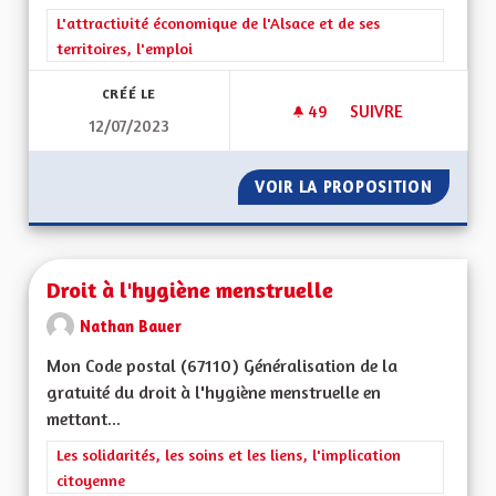
Filtrer les résultats de la catégorie : L'attractivité économique 
L'attractivité économique de l'Alsace et de ses
territoires, l'emploi
CRÉÉ LE
49
49 ABONNÉS
SUIVRE
12/07/2023
SORTIR DU GRAND E
VOIR LA PROPOSITION
SORTIR 
Droit à l'hygiène menstruelle
Nathan Bauer
Mon Code postal (67110) Généralisation de la
gratuité du droit à l'hygiène menstruelle en
mettant...
Filtrer les résultats de la catégorie : Les solidarités, les soins e
Les solidarités, les soins et les liens, l'implication
citoyenne