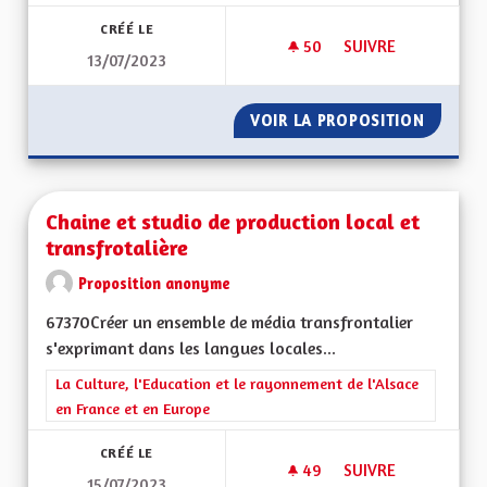
CRÉÉ LE
50
50 ABONNÉS
SUIVRE
13/07/2023
DROIT À L'HYGIÈNE
VOIR LA PROPOSITION
DROIT 
Chaine et studio de production local et
transfrotalière
Proposition anonyme
67370Créer un ensemble de média transfrontalier
s'exprimant dans les langues locales...
Filtrer les résultats de la catégorie : La Culture, l'Education e
La Culture, l'Education et le rayonnement de l'Alsace
en France et en Europe
CRÉÉ LE
49
49 ABONNÉS
SUIVRE
15/07/2023
CHAINE ET STUDIO 