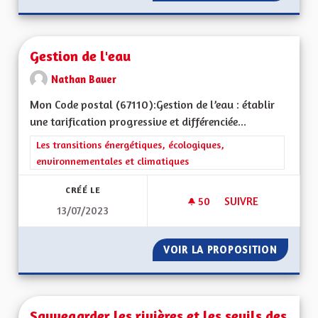
Gestion de l'eau
Nathan Bauer
Mon Code postal (67110):Gestion de l’eau : établir
une tarification progressive et différenciée...
Filtrer les résultats de la catégorie : Les transitions énergéti
Les transitions énergétiques, écologiques,
environnementales et climatiques
CRÉÉ LE
50
50 ABONNÉS
SUIVRE
13/07/2023
GESTION DE L'EAU
VOIR LA PROPOSITION
GESTIO
Sauvegarder les rivières et les seuils des