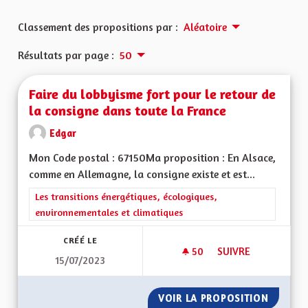
Classement des propositions par :
Aléatoire
Résultats par page :
50
Faire du lobbyisme fort pour le retour de
la consigne dans toute la France
Edgar
Mon Code postal : 67150Ma proposition : En Alsace,
comme en Allemagne, la consigne existe et est...
Filtrer les résultats de la catégorie : Les transitions énergéti
Les transitions énergétiques, écologiques,
environnementales et climatiques
CRÉÉ LE
50
50 ABONNÉS
SUIVRE
15/07/2023
FAIRE DU LOBBYISM
VOIR LA PROPOSITION
FAIRE 