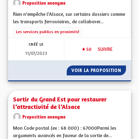
Proposition anonyme
Rien n'empêche l'Alsace, sur certains dossiers comme
les transports ferroviaires, de collaborer...
Filtrer les résultats de la catégorie : Les services publics en pro
Les services publics en proximité
CRÉÉ LE
50
50 ABONNÉS
SUIVRE
11/07/2023
SORTIR DU GRAND E
VOIR LA PROPOSITION
SORTIR
Sortir du Grand Est pour restaurer
l’attractivité de l’Alsace
Proposition anonyme
Mon Code postal (ex : 68 000) : 67000Parmi les
arguments avancés en faveur de la sortie de...