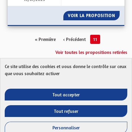
VOIR LA PROPOSITION
CHAINE
« Première
‹ Précédent
11
Voir toutes les propositions retirées
Ce site utilise des cookies et vous donne le contrôle sur ceux
Protection des Données
Charte de contribution
que vous souhaitez activer
Mentions légales
FAQ
CGU
Droit d’interpellation citoyenne : comment ça marche ?
Télécharger les fichiers Open Data
Tout accepter
Entre vos mains - Collectivité européenne 
Entre vos mains - Collectivité euro
Entre vos mains - Collectivité
Entre vos mains - Collect
Tout refuser
Site réalisé par
Open Source Politics
grâce au
logiciel libre
(Lien externe)
Decidim
.
Personnaliser
(Lien externe)