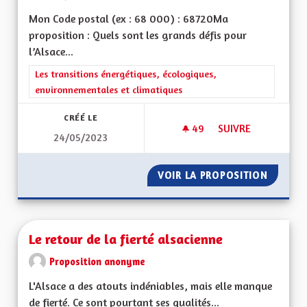
Mon Code postal (ex : 68 000) : 68720Ma
proposition : Quels sont les grands défis pour
l’Alsace...
Filtrer les résultats de la catégorie : Les transitions énergéti
Les transitions énergétiques, écologiques,
environnementales et climatiques
CRÉÉ LE
49
49 ABONNÉS
SUIVRE
24/05/2023
TRANSPORTS COLLE
VOIR LA PROPOSITION
TRANSP
Le retour de la fierté alsacienne
Proposition anonyme
L'Alsace a des atouts indéniables, mais elle manque
de fierté. Ce sont pourtant ses qualités...