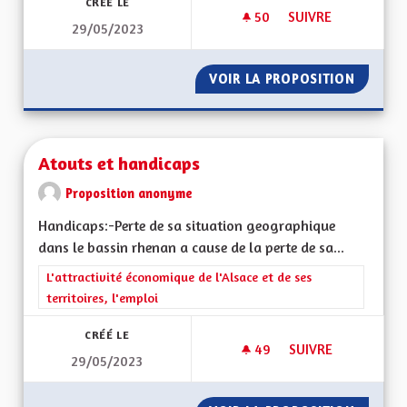
CRÉÉ LE
50
50 ABONNÉS
SUIVRE
29/05/2023
SÉPARATION DE L'ÉG
VOIR LA PROPOSITION
SÉPARAT
Atouts et handicaps
Proposition anonyme
Handicaps:-Perte de sa situation geographique
dans le bassin rhenan a cause de la perte de sa...
Filtrer les résultats de la catégorie : L'attractivité économique 
L'attractivité économique de l'Alsace et de ses
territoires, l'emploi
CRÉÉ LE
49
49 ABONNÉS
SUIVRE
29/05/2023
ATOUTS ET HANDIC