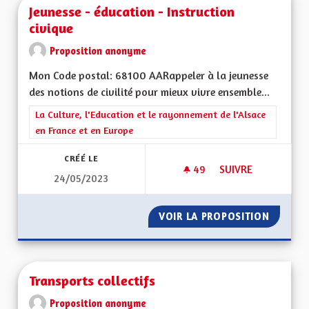
Jeunesse - éducation - Instruction
civique
Proposition anonyme
Mon Code postal: 68100 AARappeler à la jeunesse
des notions de civilité pour mieux vivre ensemble...
Filtrer les résultats de la catégorie : La Culture, l'Education e
La Culture, l'Education et le rayonnement de l'Alsace
en France et en Europe
CRÉÉ LE
49
49 ABONNÉS
SUIVRE
24/05/2023
JEUNESSE - ÉDUCAT
VOIR LA PROPOSITION
JEUNES
Transports collectifs
Proposition anonyme