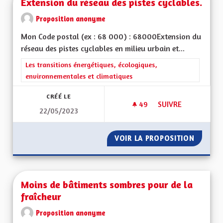
Extension du réseau des pistes cyclables.
Proposition anonyme
Mon Code postal (ex : 68 000) : 68000Extension du
réseau des pistes cyclables en milieu urbain et...
Filtrer les résultats de la catégorie : Les transitions énergéti
Les transitions énergétiques, écologiques,
environnementales et climatiques
CRÉÉ LE
49
49 ABONNÉS
SUIVRE
22/05/2023
EXTENSION DU RÉSE
VOIR LA PROPOSITION
EXTENS
Moins de bâtiments sombres pour de la
fraîcheur
Proposition anonyme