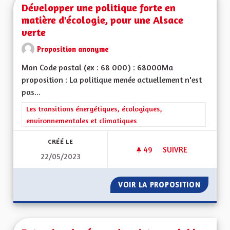
Développer une politique forte en
matière d'écologie, pour une Alsace
verte
Proposition anonyme
Mon Code postal (ex : 68 000) : 68000Ma
proposition : La politique menée actuellement n'est
pas...
Filtrer les résultats de la catégorie : Les transitions énergéti
Les transitions énergétiques, écologiques,
environnementales et climatiques
CRÉÉ LE
49
49 ABONNÉS
SUIVRE
22/05/2023
DÉVELOPPER UNE PO
VOIR LA PROPOSITION
DÉVELO