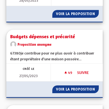
28/05/2023
FESTIVAL DU CINÉ
VOIR LA PROPOSITION
FESTIV
Budgets dépenses et précarité
Proposition anonyme
67380je contribue pour ne plus avoir à contribuer
étant propriétaire d'une maison passoire...
CRÉÉ LE
49
49 ABONNÉS
SUIVRE
27/05/2023
BUDGETS DÉPENSES
VOIR LA PROPOSITION
BUDGET