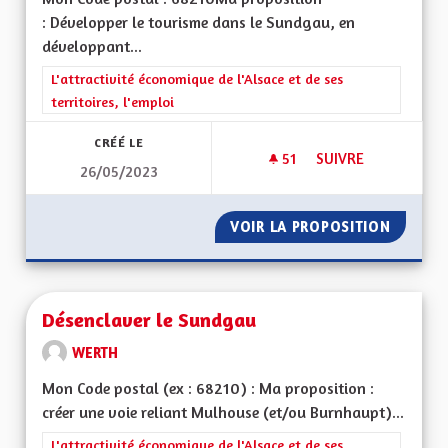
: Développer le tourisme dans le Sundgau, en
développant...
Filtrer les résultats de la catégorie : L'attractivité économique 
L'attractivité économique de l'Alsace et de ses
territoires, l'emploi
CRÉÉ LE
51
51 ABONNÉS
SUIVRE
26/05/2023
DÉVELOPPEMENT T
VOIR LA PROPOSITION
DÉVELO
Désenclaver le Sundgau
WERTH
Mon Code postal (ex : 68210) : Ma proposition :
créer une voie reliant Mulhouse (et/ou Burnhaupt)...
Filtrer les résultats de la catégorie : L'attractivité économique 
L'attractivité économique de l'Alsace et de ses