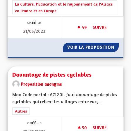
Filtrer les résultats de la catégorie : La Culture, l'Education e
La Culture, l'Education et le rayonnement de l'Alsace
en France et en Europe
CRÉÉ LE
49
49 ABONNÉS
SUIVRE
21/05/2023
CRÉATION D'UNE ÉQ
VOIR LA PROPOSITION
CRÉATI
Davantage de pistes cyclables
Proposition anonyme
Mon Code postal : 67120Il faut davantage de pistes
cyclables qui relient les villages entre eux,...
Filtrer les résultats de la catégorie : Autres
Autres
CRÉÉ LE
50
50 ABONNÉS
SUIVRE