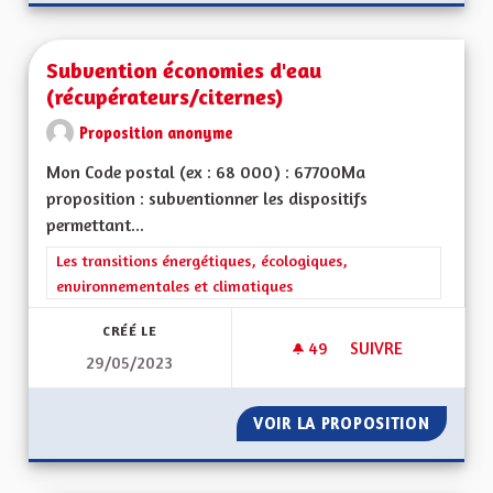
Subvention économies d'eau
(récupérateurs/citernes)
Proposition anonyme
Mon Code postal (ex : 68 000) : 67700Ma
proposition : subventionner les dispositifs
permettant...
Filtrer les résultats de la catégorie : Les transitions énergéti
Les transitions énergétiques, écologiques,
environnementales et climatiques
CRÉÉ LE
49
49 ABONNÉS
SUIVRE
29/05/2023
SUBVENTION ÉCONO
VOIR LA PROPOSITION
SUBVEN