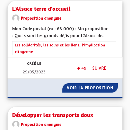
L'Alsace terre d'accueil
Proposition anonyme
Mon Code postal (ex : 68 000) : Ma proposition
: Quels sont les grands défis pour l’Alsace de...
Filtrer les résultats de la catégorie : Les solidarités, les soins e
Les solidarités, les soins et les liens, l'implication
citoyenne
CRÉÉ LE
49
49 ABONNÉS
SUIVRE
29/05/2023
L'ALSACE TERRE D'A
VOIR LA PROPOSITION
L'ALSAC
Développer les transports doux
Proposition anonyme