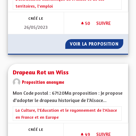
territoires, l'emploi
CRÉÉ LE
50
50 ABONNÉS
SUIVRE
26/05/2023
DÉSENCLAVER LE S
VOIR LA PROPOSITION
DÉSENC
Drapeau Rot un Wiss
Proposition anonyme
Mon Code postal : 67120Ma proposition : Je propose
d'adopter le drapeau historique de l'Alsace...
Filtrer les résultats de la catégorie : La Culture, l'Education e
La Culture, l'Education et le rayonnement de l'Alsace
en France et en Europe
CRÉÉ LE
49
49 ABONNÉS
SUIVRE