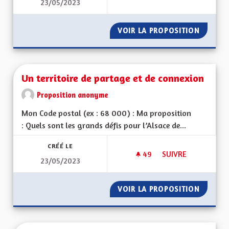
23/05/2023
ALSACE HORS DU G
VOIR LA PROPOSITION
ALSACE
Un territoire de partage et de connexion
Proposition anonyme
Mon Code postal (ex : 68 000) : Ma proposition
: Quels sont les grands défis pour l’Alsace de...
CRÉÉ LE
49
49 ABONNÉS
SUIVRE
23/05/2023
UN TERRITOIRE DE 
VOIR LA PROPOSITION
UN TER