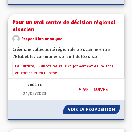
Pour un vrai centre de décision régional
alsacien
Proposition anonyme
Créer une collectivité régionale alsacienne entre
l’Etat et les communes qui soit dotée d‘au...
Filtrer les résultats de la catégorie : La Culture, l'Education e
La Culture, l'Education et le rayonnement de l'Alsace
en France et en Europe
CRÉÉ LE
49
49 ABONNÉS
SUIVRE
24/05/2023
POUR UN VRAI CENT
VOIR LA PROPOSITION
POUR U