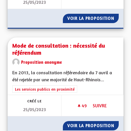
25/05/2023
DRAPEAU ROT UN W
VOIR LA PROPOSITION
DRAPEA
Mode de consultation : nécessité du
référendum
Proposition anonyme
En 2013, la consultation référendaire du 7 avril a
été rejetée par une majorité de Haut-Rhinois...
Filtrer les résultats de la catégorie : Les services publics en pro
Les services publics en proximité
CRÉÉ LE
49
49 ABONNÉS
SUIVRE
25/05/2023
MODE DE CONSULTA
VOIR LA PROPOSITION
MODE D