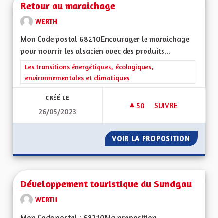
Retour au maraichage
WERTH
Mon Code postal 68210Encourager le maraichage
pour nourrir les alsacien avec des produits...
Filtrer les résultats de la catégorie : Les transitions énergéti
Les transitions énergétiques, écologiques,
environnementales et climatiques
CRÉÉ LE
50
50 ABONNÉS
SUIVRE
26/05/2023
RETOUR AU MARAI
VOIR LA PROPOSITION
RETOUR
Développement touristique du Sundgau
WERTH
Mon Code postal : 68210Ma proposition