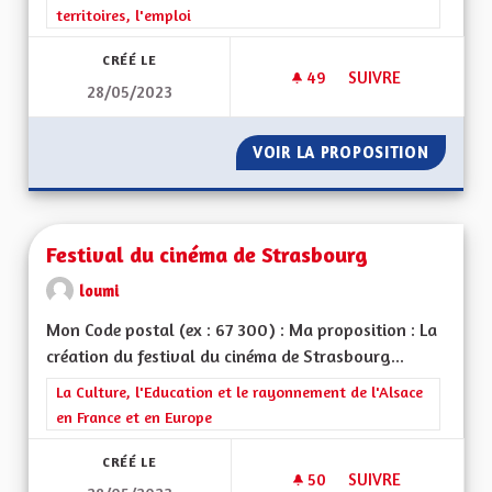
territoires, l'emploi
CRÉÉ LE
49
49 ABONNÉS
SUIVRE
28/05/2023
ACTIVITÉS ÉCONOM
VOIR LA PROPOSITION
ACTIVI
Festival du cinéma de Strasbourg
loumi
Mon Code postal (ex : 67 300) : Ma proposition : La
création du festival du cinéma de Strasbourg...
Filtrer les résultats de la catégorie : La Culture, l'Education e
La Culture, l'Education et le rayonnement de l'Alsace
en France et en Europe
CRÉÉ LE
50
50 ABONNÉS
SUIVRE