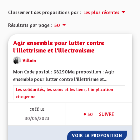
Classement des propositions par :
Les plus récentes
Résultats par page :
50
Agir ensemble pour lutter contre
l'illettrisme et l'illectronisme
Villain
Mon Code postal : 68290Ma proposition : Agir
ensemble pour lutter contre l'illettrisme et...
Filtrer les résultats de la catégorie : Les solidarités, les soins e
Les solidarités, les soins et les liens, l'implication
citoyenne
CRÉÉ LE
50
50 ABONNÉS
SUIVRE
30/05/2023
AGIR ENSEMBLE POU
VOIR LA PROPOSITION
AGIR E