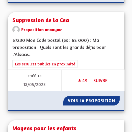
Suppression de la Cea
Proposition anonyme
67230 Mon Code postal (ex : 68 000) : Ma
proposition : Quels sont les grands défis pour
l’Alsace...
Filtrer les résultats de la catégorie : Les services publics en pro
Les services publics en proximité
CRÉÉ LE
49
49 ABONNÉS
SUIVRE
18/05/2023
SUPPRESSION DE LA
VOIR LA PROPOSITION
SUPPRE
Moyens pour les enfants