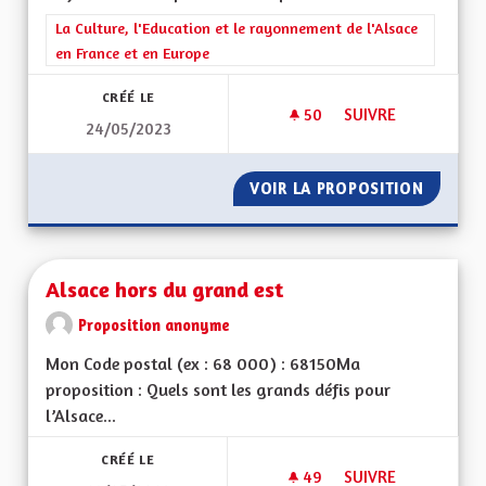
Filtrer les résultats de la catégorie : La Culture, l'Education e
La Culture, l'Education et le rayonnement de l'Alsace
en France et en Europe
CRÉÉ LE
50
50 ABONNÉS
SUIVRE
24/05/2023
LE RETOUR DE LA F
VOIR LA PROPOSITION
LE RETO
Alsace hors du grand est
Proposition anonyme
Mon Code postal (ex : 68 000) : 68150Ma
proposition : Quels sont les grands défis pour
l’Alsace...
CRÉÉ LE
49
49 ABONNÉS
SUIVRE