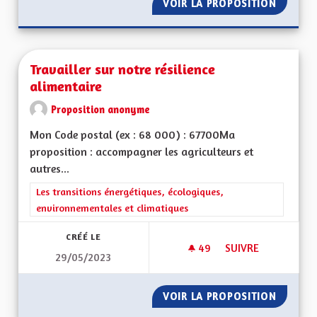
VOIR LA PROPOSITION
ATOUTS
Travailler sur notre résilience
alimentaire
Proposition anonyme
Mon Code postal (ex : 68 000) : 67700Ma
proposition : accompagner les agriculteurs et
autres...
Filtrer les résultats de la catégorie : Les transitions énergéti
Les transitions énergétiques, écologiques,
environnementales et climatiques
CRÉÉ LE
49
49 ABONNÉS
SUIVRE
29/05/2023
TRAVAILLER SUR NO
VOIR LA PROPOSITION
TRAVAIL