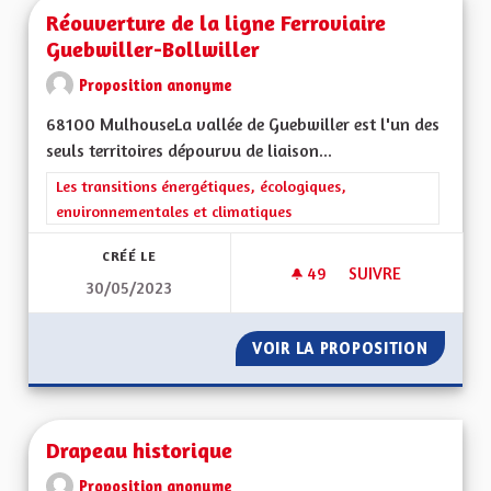
Réouverture de la ligne Ferroviaire
Guebwiller-Bollwiller
Proposition anonyme
68100 MulhouseLa vallée de Guebwiller est l'un des
seuls territoires dépourvu de liaison...
Filtrer les résultats de la catégorie : Les transitions énergéti
Les transitions énergétiques, écologiques,
environnementales et climatiques
CRÉÉ LE
49
49 ABONNÉS
SUIVRE
30/05/2023
RÉOUVERTURE DE L
VOIR LA PROPOSITION
RÉOUVE
Drapeau historique
Proposition anonyme