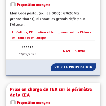
Proposition anonyme
Mon Code postal (ex : 68 000) : 67620Ma
proposition : Quels sont les grands défis pour
l’Alsace...
Filtrer les résultats de la catégorie : La Culture, l'Education e
La Culture, l'Education et le rayonnement de l'Alsace
en France et en Europe
CRÉÉ LE
49
49 ABONNÉS
SUIVRE
17/05/2023
MOYENS POUR LES 
VOIR LA PROPOSITION
MOYENS
Prise en charge du TER sur le périmètre
de la CEA
Proposition anonyme