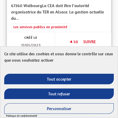
67360 WalbourgLa CEA doit être l'autorité
organisatrice du TER en Alsace. La gestion actuelle
du...
Filtrer les résultats de la catégorie : Les services publics en pro
Les services publics en proximité
CRÉÉ LE
50
50 ABONNÉS
SUIVRE
17/05/2023
PRISE EN CHARGE D
Ce site utilise des cookies et vous donne le contrôle sur ceux
que vous souhaitez activer
VOIR LA PROPOSITION
PRISE E
Tout accepter
Préserver l'âme alsacienne
Kuntz Gilbert
Tout refuser
Mon Code postal (ex : 68 480) : Ma proposition
Personnaliser
: Quels sont les grands défis pour l’Alsace de...
Politique de confidentialité
Filtrer les résultats de la catégorie : Autres
Autres