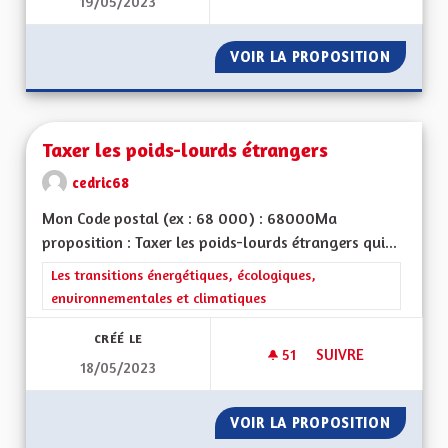
19/05/2023
DAVANTAGE DE PIST
VOIR LA PROPOSITION
DAVANT
Taxer les poids-lourds étrangers
cedric68
Mon Code postal (ex : 68 000) : 68000Ma
proposition : Taxer les poids-lourds étrangers qui...
Filtrer les résultats de la catégorie : Les transitions énergéti
Les transitions énergétiques, écologiques,
environnementales et climatiques
CRÉÉ LE
51
51 ABONNÉS
SUIVRE
18/05/2023
TAXER LES POIDS-
VOIR LA PROPOSITION
TAXER 