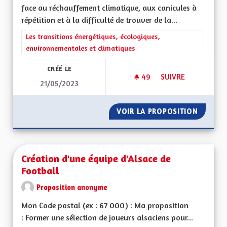
face au réchauffement climatique, aux canicules à
répétition et à la difficulté de trouver de la...
Filtrer les résultats de la catégorie : Les transitions énergéti
Les transitions énergétiques, écologiques,
environnementales et climatiques
CRÉÉ LE
49
49 ABONNÉS
SUIVRE
21/05/2023
MOINS DE BÂTIMEN
VOIR LA PROPOSITION
MOINS 
Création d'une équipe d'Alsace de
Football
Proposition anonyme
Mon Code postal (ex : 67 000) : Ma proposition
: Former une sélection de joueurs alsaciens pour...