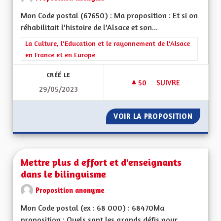
Mon Code postal (67650) : Ma proposition : Et si on
réhabilitait l'histoire de l'Alsace et son...
Filtrer les résultats de la catégorie : La Culture, l'Education e
La Culture, l'Education et le rayonnement de l'Alsace
en France et en Europe
CRÉÉ LE
50
50 ABONNÉS
SUIVRE
29/05/2023
DRAPEAU HISTORI
VOIR LA PROPOSITION
DRAPEA
Mettre plus d effort et d'enseignants
dans le bilinguisme
Proposition anonyme
Mon Code postal (ex : 68 000) : 68470Ma
proposition : Quels sont les grands défis pour