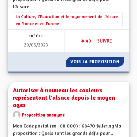
l’Alsace...
Filtrer les résultats de la catégorie : La Culture, l'Education e
La Culture, l'Education et le rayonnement de l'Alsace
en France et en Europe
CRÉÉ LE
49
49 ABONNÉS
SUIVRE
29/05/2023
METTRE PLUS D EFF
VOIR LA PROPOSITION
METTRE
Autoriser à nouveau les couleurs
représentant l'alsace depuis le moyen
ages
Proposition anonyme
Mon Code postal (ex : 68 000) : 68470 felleringMa
proposition : Quels sont les grands défis pour...