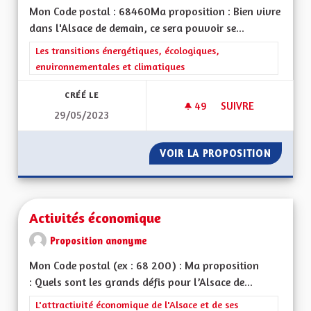
Mon Code postal : 68460Ma proposition : Bien vivre
dans l'Alsace de demain, ce sera pouvoir se...
Filtrer les résultats de la catégorie : Les transitions énergéti
Les transitions énergétiques, écologiques,
environnementales et climatiques
CRÉÉ LE
49
49 ABONNÉS
SUIVRE
29/05/2023
DÉVELOPPER LES T
VOIR LA PROPOSITION
DÉVELO
Activités économique
Proposition anonyme
Mon Code postal (ex : 68 200) : Ma proposition
: Quels sont les grands défis pour l’Alsace de...
Filtrer les résultats de la catégorie : L'attractivité économique 
L'attractivité économique de l'Alsace et de ses