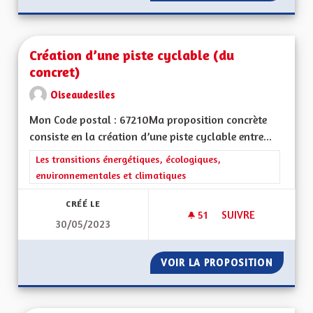
Création d’une piste cyclable (du
concret)
Oiseaudesiles
Mon Code postal : 67210Ma proposition concrète
consiste en la création d’une piste cyclable entre...
Filtrer les résultats de la catégorie : Les transitions énergéti
Les transitions énergétiques, écologiques,
environnementales et climatiques
CRÉÉ LE
51
51 ABONNÉS
SUIVRE
30/05/2023
CRÉATION D’UNE PI
VOIR LA PROPOSITION
CRÉATI