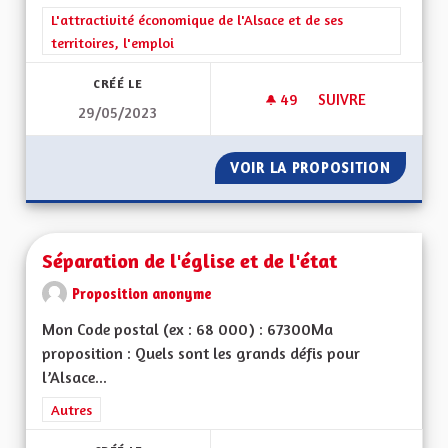
Filtrer les résultats de la catégorie : L'attractivité économique 
L'attractivité économique de l'Alsace et de ses
territoires, l'emploi
CRÉÉ LE
49
49 ABONNÉS
SUIVRE
29/05/2023
AUTORISER À NOUV
VOIR LA PROPOSITION
AUTORI
Séparation de l'église et de l'état
Proposition anonyme
Mon Code postal (ex : 68 000) : 67300Ma
proposition : Quels sont les grands défis pour
l’Alsace...
Filtrer les résultats de la catégorie : Autres
Autres