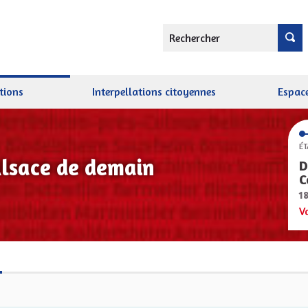
Rechercher
tions
Interpellations citoyennes
Espace
ÉT
Alsace de demain
D
C
1
V