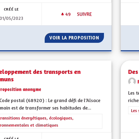
CRÉÉ LE
49
49 ABONNÉS
SUIVRE
01/05/2023
CRÉER UN RÉGIME DE RETRAITE
VOIR LA PROPOSITION
CRÉER UN RÉGIME
eloppement des transports en
Des
muns
Proposition anonyme
Les t
ode postal (68920) : Le grand défi de l’Alsace
riche
main est de transformer ses habitudes de...
Filt
Les 
rer les résultats de la catégorie : Les transitions énergétiques, écolog
transitions énergétiques, écologiques,
ronnementales et climatiques
CRÉÉ LE