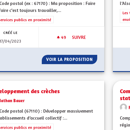
ode postal (ex : 67170) : Ma proposition : Faire
l’Als
faire c'est toujours travailler,...
Filt
Les 
env
rer les résultats de la catégorie : Les services publics en proximité
services publics en proximité
CRÉÉ LE
49
49 ABONNÉS
SUIVRE
17/04/2023
JE PROPOSE QUE LES ÉLUS PR
VOIR LA PROPOSITION
JE PROPOSE QUE 
eloppement des crèches
Com
stat
Nathan Bauer
ode postal (67110) : Développer massivement
tablissements d’accueil collectif :...
Comp
régio
rer les résultats de la catégorie : Les services publics en proximité
services publics en proximité