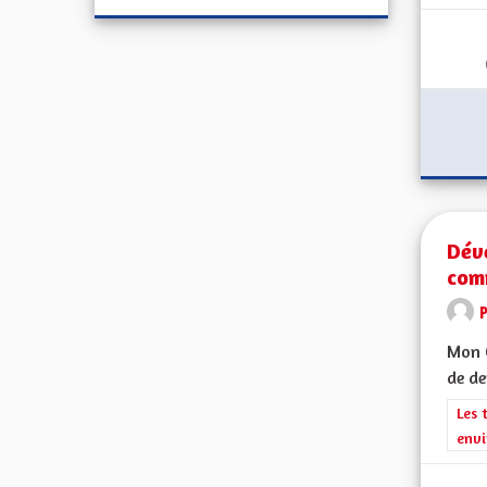
Dév
com
Mon C
de de
Filt
Les 
envi