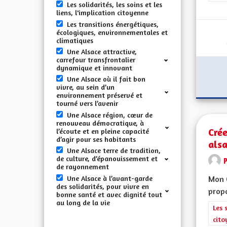
Les solidarités, les soins et les
liens, l'implication citoyenne
Les transitions énergétiques,
écologiques, environnementales et
climatiques
Une Alsace attractive,
carrefour transfrontalier
dynamique et innovant
Une Alsace où il fait bon
vivre, au sein d’un
environnement préservé et
tourné vers l’avenir
Une Alsace région, cœur de
renouveau démocratique, à
Crée
l’écoute et en pleine capacité
d’agir pour ses habitants
alsa
Une Alsace terre de tradition,
de culture, d’épanouissement et
de rayonnement
Une Alsace à l’avant-garde
Mon C
des solidarités, pour vivre en
propo
bonne santé et avec dignité tout
au long de la vie
Filt
Les 
cito