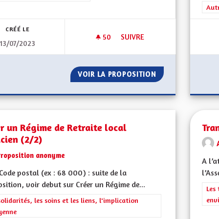
Filt
Aut
CRÉÉ LE
50
50 ABONNÉS
SUIVRE
13/07/2023
DÉVELOPPEMENT DES CRÈCHE
VOIR LA PROPOSITION
DÉVELOPPEMENT 
r un Régime de Retraite local
Tra
cien (2/2)
Proposition anonyme
A l’a
ode postal (ex : 68 000) : suite de la
l’Ass
sition, voir debut sur Créer un Régime de...
Filt
Les 
env
rer les résultats de la catégorie : Les solidarités, les soins et les liens, 
solidarités, les soins et les liens, l'implication
yenne