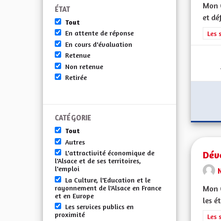
Mon C
ÉTAT
et dé
Tout
En attente de réponse
Filt
Les 
En cours d'évaluation
Retenue
Non retenue
Retirée
CATÉGORIE
Tout
Autres
Dév
L'attractivité économique de
l'Alsace et de ses territoires,
l'emploi
La Culture, l'Education et le
rayonnement de l'Alsace en France
Mon C
et en Europe
les é
Les services publics en
proximité
Filt
Les 