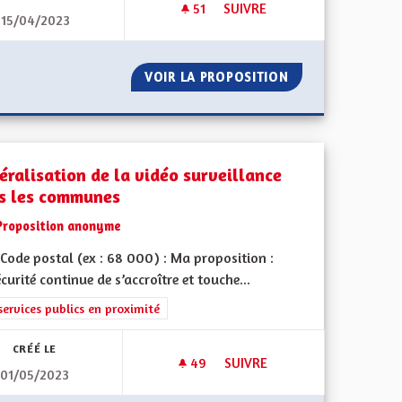
51
51 ABONNÉS
SUIVRE
15/04/2023
S UN CHANGEMENT DES CULTRURES
AUGMENTER LA SÉCURITÉ ROU
HERESSE VERS UN CHANGEMENT DES CULTRURES
VOIR LA PROPOSITION
AUGMENTER LA S
éralisation de la vidéo surveillance
s les communes
Proposition anonyme
Code postal (ex : 68 000) : Ma proposition :
écurité continue de s’accroître et touche...
rer les résultats de la catégorie : Les services publics en proximité
services publics en proximité
CRÉÉ LE
49
49 ABONNÉS
SUIVRE
01/05/2023
GÉNÉRALISATION DE LA VIDÉ