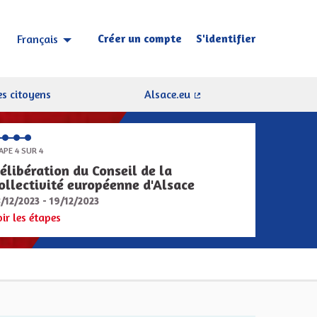
Créer un compte
S'identifier
Français
Choisir la langue
Sprache wählen
s citoyens
Alsace.eu
(Lien externe)
APE 4 SUR 4
élibération du Conseil de la
ollectivité européenne d'Alsace
8/12/2023 - 19/12/2023
oir les étapes