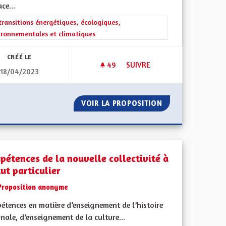
ace...
rer les résultats de la catégorie : Les transitions énergétiques, écolog
transitions énergétiques, écologiques,
ironnementales et climatiques
CRÉÉ LE
49
49 ABONNÉS
SUIVRE
18/04/2023
ENNENT À À LEUR CHARGE LES COÛTS DE N'IMPORTE QUEL MODIFIC
BRIGADE VERTE ÉLARGIE À TO
LES ÉLUS PRENNENT À À LEUR CHARGE LES COÛTS DE N'IMPO
VOIR LA PROPOSITION
BRIGADE VERTE É
pétences de la nouvelle collectivité à
ut particulier
Proposition anonyme
étences en matière d’enseignement de l’histoire
nale, d’enseignement de la culture...