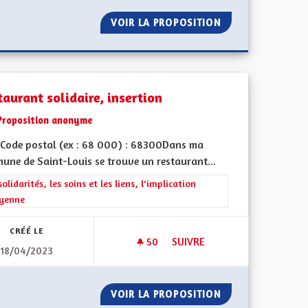
ATIFS
VOIR LA PROPOSITION
GÉNÉRALISATION
aurant solidaire, insertion
Proposition anonyme
Code postal (ex : 68 000) : 68300Dans ma
une de Saint-Louis se trouve un restaurant...
rer les résultats de la catégorie : Les solidarités, les soins et les liens, 
solidarités, les soins et les liens, l'implication
oyenne
CRÉÉ LE
50
50 ABONNÉS
SUIVRE
18/04/2023
 DE MULHOUSE À L'AÉROPORT DE BÂLE
RESTAURANT SOLIDAIRE, INS
AIRE DIRECT DE MULHOUSE À L'AÉROPORT DE BÂLE
VOIR LA PROPOSITION
RESTAURANT SOLI