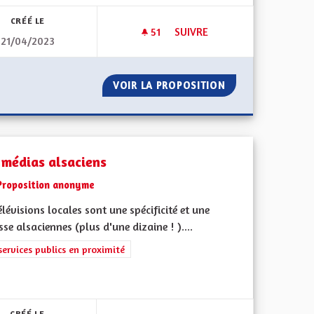
CRÉÉ LE
51
51 ABONNÉS
SUIVRE
21/04/2023
 LOCAL ALSACIEN (2/2)
TRANSPORT ET DÉPLACEMENT
 DE RETRAITE LOCAL ALSACIEN (2/2)
VOIR LA PROPOSITION
TRANSPORT ET D
 médias alsaciens
Proposition anonyme
élévisions locales sont une spécificité et une
sse alsaciennes (plus d'une dizaine ! )....
rer les résultats de la catégorie : Les services publics en proximité
services publics en proximité
iques, environnementales et climatiques
CRÉÉ LE