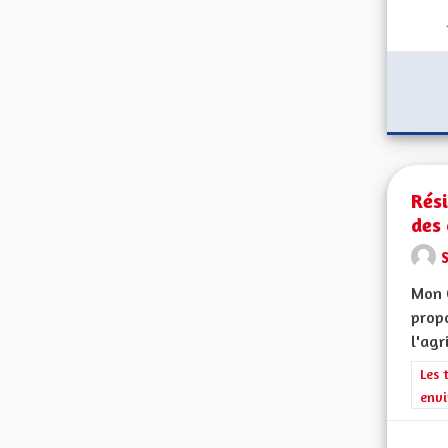
Rés
des 
Mon 
propo
l'agr
Filt
Les 
envi