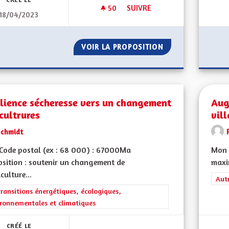
50
50 ABONNÉS
SUIVRE
18/04/2023
DÉVELOPPEMENT DES TRANS
VOIR LA PROPOSITION
DÉVELOPPEMENT
ilience sécheresse vers un changement
Aug
cultrures
vil
Schmidt
Code postal (ex : 68 000) : 67000Ma
Mon 
sition : soutenir un changement de
maxi
iculture...
Filt
Aut
rer les résultats de la catégorie : Les transitions énergétiques, écolog
transitions énergétiques, écologiques,
ronnementales et climatiques
CRÉÉ LE