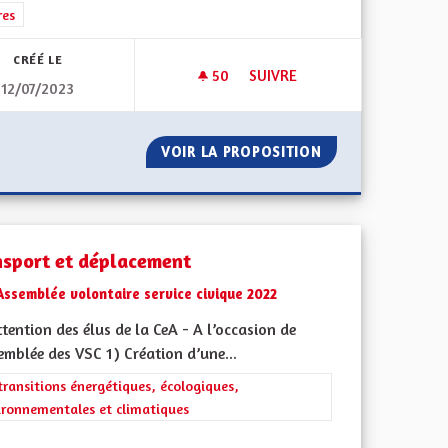
rer les résultats de la catégorie : Autres
res
CRÉÉ LE
50
50 ABONNÉS
SUIVRE
12/07/2023
S
COMPÉTENCES DE LA NOUVELLE
DES CRÈCHES
VOIR LA PROPOSITION
COMPÉTENCES DE 
nsport et déplacement
Assemblée volontaire service civique 2022
ttention des élus de la CeA - A l’occasion de
emblée des VSC 1) Création d’une...
rer les résultats de la catégorie : Les transitions énergétiques, écolog
transitions énergétiques, écologiques,
ironnementales et climatiques
l'implication citoyenne