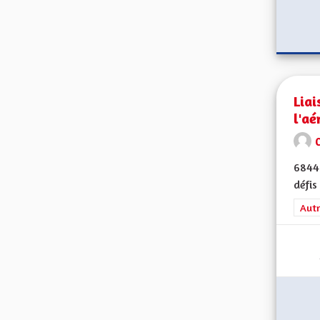
Liai
l'aé
68440
défis
Filt
Autr