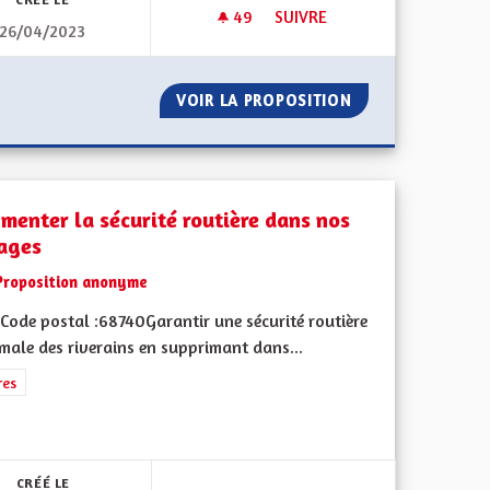
49
49 ABONNÉS
SUIVRE
26/04/2023
PORTS EN COMMUNS
DES MÉDIAS ALSACIENS
 DES TRANSPORTS EN COMMUNS
VOIR LA PROPOSITION
DES MÉDIAS ALS
menter la sécurité routière dans nos
lages
Proposition anonyme
Code postal :68740Garantir une sécurité routière
male des riverains en supprimant dans...
rer les résultats de la catégorie : Autres
res
iques, environnementales et climatiques
CRÉÉ LE