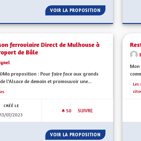
VOIR LA PROPOSITION
TABLEAUX EXPLIC
son ferroviaire Direct de Mulhouse à
Rest
roport de Bâle
Cynel
Mon 
Ma proposition : Pour faire face aux grands
comm
 de l'Alsace de demain et promouvoir une...
Filt
Les 
cit
rer les résultats de la catégorie : Autres
es
CRÉÉ LE
50
50 ABONNÉS
SUIVRE
13/07/2023
LIAISON FERROVIAIRE DIRECT
VOIR LA PROPOSITION
LIAISON FERROVI