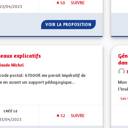
50
50 ABONNÉS
SUIVRE
23/04/2023
RÉSILIENCE SÉCHERESSE VER
VOIR LA PROPOSITION
RÉSILIENCE SÉC
eaux explicatifs
Gén
dan
Naudo Michel
ode postal: 67000 Il me parait impératif de
e en avant un support pédagogique...
Mon 
l’ins
Filt
Les 
CRÉÉ LE
52
52 ABONNÉS
SUIVRE
13/04/2023
TABLEAUX EXPLICATIFS