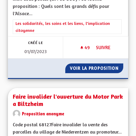
proposition : Quels sont les grands défis pour
l’Alsace...
Filtrer les résultats de la catégorie : Les solidarités, les soins e
Les solidarités, les soins et les liens, l'implication
citoyenne
CRÉÉ LE
49
49 ABONNÉS
SUIVRE
01/07/2023
HÔPITAL SAINT-LOU
VOIR LA PROPOSITION
HÔPITA
Faire invalider l'ouverture du Motor Park
a Biltzheim
Proposition anonyme
Code postal 68127Faire invalider la vente des
parcelles du village de Niederentzen au promoteur...