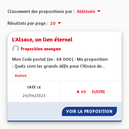
Classement des propositions par :
Aléatoire
Résultats par page :
20
L'Alsace, un lien éternel
Proposition anonyme
Mon Code postal (ex : 68 000) : Ma proposition
: Quels sont les grands défis pour l’Alsace de...
Filtrer les résultats de la catégorie : Autres
Autres
CRÉÉ LE
49
49 ABONNÉS
SUIVRE
24/04/2023
L'ALSACE, UN LIEN 
VOIR LA PROPOSITION
L'ALSAC