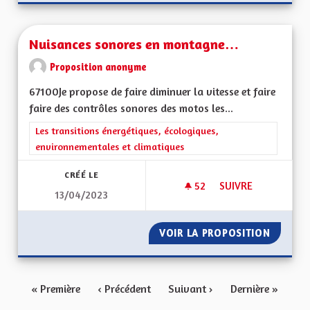
Nuisances sonores en montagne…
Proposition anonyme
67100Je propose de faire diminuer la vitesse et faire
faire des contrôles sonores des motos les...
Filtrer les résultats de la catégorie : Les transitions énergéti
Les transitions énergétiques, écologiques,
environnementales et climatiques
CRÉÉ LE
52
52 ABONNÉS
SUIVRE
13/04/2023
NUISANCES SONOR
VOIR LA PROPOSITION
NUISAN
« Première
‹ Précédent
Suivant ›
Dernière »