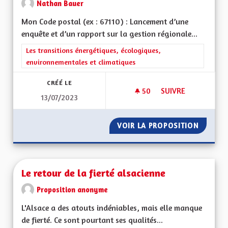
Nathan Bauer
Mon Code postal (ex : 67110) : Lancement d’une
enquête et d’un rapport sur la gestion régionale...
Filtrer les résultats de la catégorie : Les transitions énergéti
Les transitions énergétiques, écologiques,
environnementales et climatiques
CRÉÉ LE
50
50 ABONNÉS
SUIVRE
13/07/2023
ENQUÊTE ET RAPPO
VOIR LA PROPOSITION
ENQUÊT
Le retour de la fierté alsacienne
Proposition anonyme
L'Alsace a des atouts indéniables, mais elle manque
de fierté. Ce sont pourtant ses qualités...