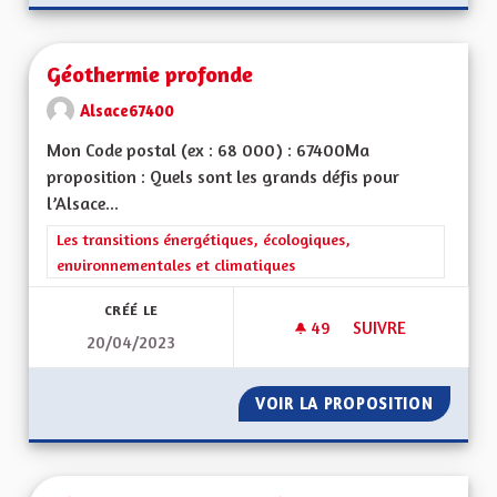
Géothermie profonde
Alsace67400
Mon Code postal (ex : 68 000) : 67400Ma
proposition : Quels sont les grands défis pour
l’Alsace...
Filtrer les résultats de la catégorie : Les transitions énergéti
Les transitions énergétiques, écologiques,
environnementales et climatiques
CRÉÉ LE
49
49 ABONNÉS
SUIVRE
20/04/2023
GÉOTHERMIE PROF
VOIR LA PROPOSITION
GÉOTHE