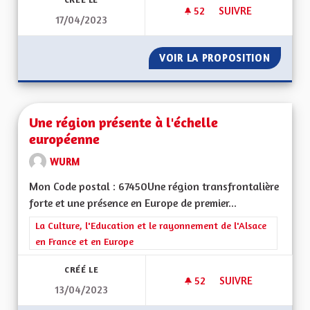
52
52 ABONNÉS
SUIVRE
17/04/2023
SORTIR ALSACE DU
VOIR LA PROPOSITION
SORTIR
Une région présente à l'échelle
européenne
WURM
Mon Code postal : 67450Une région transfrontalière
forte et une présence en Europe de premier...
Filtrer les résultats de la catégorie : La Culture, l'Education e
La Culture, l'Education et le rayonnement de l'Alsace
en France et en Europe
CRÉÉ LE
52
52 ABONNÉS
SUIVRE
13/04/2023
UNE RÉGION PRÉSE