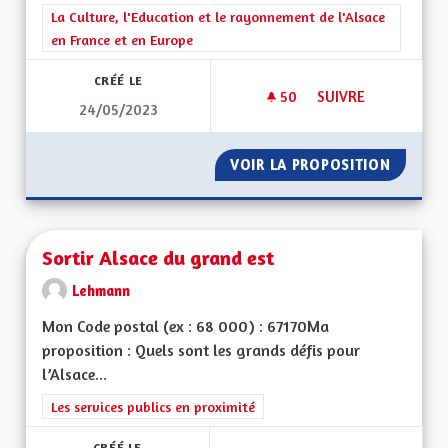
Filtrer les résultats de la catégorie : La Culture, l'Education e
La Culture, l'Education et le rayonnement de l'Alsace
en France et en Europe
CRÉÉ LE
50
50 ABONNÉS
SUIVRE
24/05/2023
LE RETOUR DE LA F
VOIR LA PROPOSITION
LE RETO
Sortir Alsace du grand est
Lehmann
Mon Code postal (ex : 68 000) : 67170Ma
proposition : Quels sont les grands défis pour
l’Alsace...
Filtrer les résultats de la catégorie : Les services publics en pro
Les services publics en proximité
CRÉÉ LE