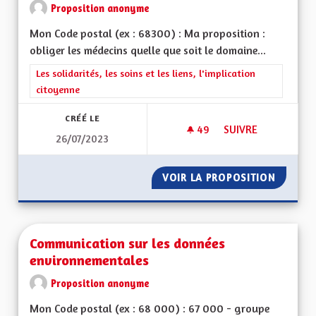
Proposition anonyme
Mon Code postal (ex : 68300) : Ma proposition :
obliger les médecins quelle que soit le domaine...
Filtrer les résultats de la catégorie : Les solidarités, les soins e
Les solidarités, les soins et les liens, l'implication
citoyenne
CRÉÉ LE
49
49 ABONNÉS
SUIVRE
26/07/2023
MÉDECINS DOMAINE
VOIR LA PROPOSITION
MÉDECI
Communication sur les données
environnementales
Proposition anonyme
Mon Code postal (ex : 68 000) : 67 000 - groupe