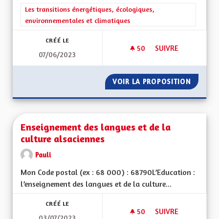
Filtrer les résultats de la catégorie : Les transitions énergéti
Les transitions énergétiques, écologiques,
environnementales et climatiques
CRÉÉ LE
50
50 ABONNÉS
SUIVRE
07/06/2023
FAIRE INVALIDER L
VOIR LA PROPOSITION
FAIRE 
Enseignement des langues et de la
culture alsaciennes
Pauli
Mon Code postal (ex : 68 000) : 68790L’Education :
l’enseignement des langues et de la culture...
CRÉÉ LE
50
50 ABONNÉS
SUIVRE
03/07/2023
ENSEIGNEMENT DES