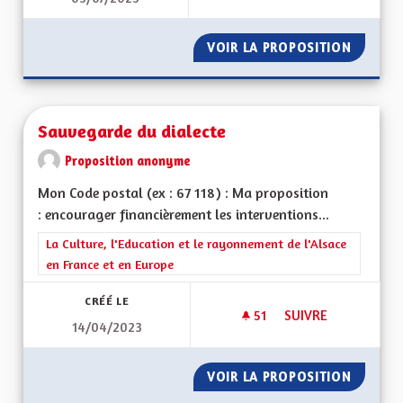
VOIR LA PROPOSITION
ENSEIG
Sauvegarde du dialecte
Proposition anonyme
Mon Code postal (ex : 67 118) : Ma proposition
: encourager financièrement les interventions...
Filtrer les résultats de la catégorie : La Culture, l'Education e
La Culture, l'Education et le rayonnement de l'Alsace
en France et en Europe
CRÉÉ LE
51
51 ABONNÉS
SUIVRE
14/04/2023
SAUVEGARDE DU DI
VOIR LA PROPOSITION
SAUVEG