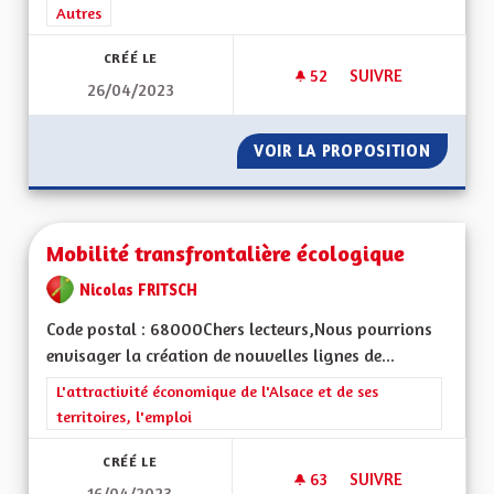
Filtrer les résultats de la catégorie : Autres
Autres
CRÉÉ LE
52
52 ABONNÉS
SUIVRE
26/04/2023
UNE ALSACE FORTE 
VOIR LA PROPOSITION
UNE AL
Mobilité transfrontalière écologique
Nicolas FRITSCH
Code postal : 68000Chers lecteurs,Nous pourrions
envisager la création de nouvelles lignes de...
Filtrer les résultats de la catégorie : L'attractivité économique 
L'attractivité économique de l'Alsace et de ses
territoires, l'emploi
CRÉÉ LE
63
63 ABONNÉS
SUIVRE
16/04/2023