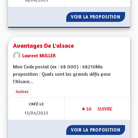
MOBILITÉ TRANSFR
VOIR LA PROPOSITION
MOBILI
Avantages De L'alsace
Laurent MULLER
Mon Code postal (ex : 68 000) : 68210Ma
proposition : Quels sont les grands défis pour
l’Alsace...
Filtrer les résultats de la catégorie : Autres
Autres
CRÉÉ LE
50
50 ABONNÉS
SUIVRE
13/04/2023
AVANTAGES DE L'AL
VOIR LA PROPOSITION
AVANTA