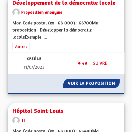
Développement de la démocratie locale
Proposition anonyme
Mon Code postal (ex : 68 000) : 68700Ma
proposition : Développer la démocratie
localeExemple :...
Filtrer les résultats de la catégorie : Autres
Autres
CRÉÉ LE
49
49 ABONNÉS
SUIVRE
11/07/2023
DÉVELOPPEMENT DE
VOIR LA PROPOSITION
DÉVELO
Hôpital Saint-Louis
TT
Mon Code postal (ex : 68 000) : 68480Ma