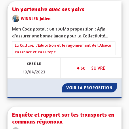
Un partenaire avec ses pairs
WINNLEN Julien
Mon Code postal : 68 130Ma proposition : Afin
d'assurer une bonne image pour la Collectivité...
Filtrer les résultats de la catégorie : La Culture, l'Education e
La Culture, l'Education et le rayonnement de l'Alsace
en France et en Europe
CRÉÉ LE
50
50 ABONNÉS
SUIVRE
19/04/2023
UN PARTENAIRE AVE
VOIR LA PROPOSITION
UN PART
Enquête et rapport sur les transports en
communs régionaux