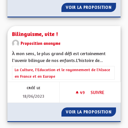
VOIR LA PROPOSITION
UNE RÉ
Bilinguisme, vite !
Proposition anonyme
À mon sens, le plus grand défi est certainement
l'avenir bilingue de nos enfants.L'histoire de...
Filtrer les résultats de la catégorie : La Culture, l'Education e
La Culture, l'Education et le rayonnement de l'Alsace
en France et en Europe
CRÉÉ LE
49
49 ABONNÉS
SUIVRE
18/06/2023
BILINGUISME, VITE !
VOIR LA PROPOSITION
BILINGU