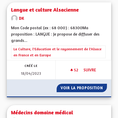
Langue et culture Alsacienne
DK
Mon Code postal (ex : 68 000) : 68300Ma
proposition : LANGUE : Je propose de diffuser des
grands...
Filtrer les résultats de la catégorie : La Culture, l'Education e
La Culture, l'Education et le rayonnement de l'Alsace
en France et en Europe
CRÉÉ LE
52
52 ABONNÉS
SUIVRE
18/04/2023
LANGUE ET CULTUR
VOIR LA PROPOSITION
LANGUE
Médecins domaine médical