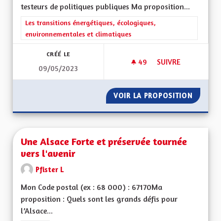
testeurs de politiques publiques Ma proposition...
Filtrer les résultats de la catégorie : Les transitions énergéti
Les transitions énergétiques, écologiques,
environnementales et climatiques
CRÉÉ LE
49
49 ABONNÉS
SUIVRE
09/05/2023
COMMUNICATION S
VOIR LA PROPOSITION
COMMUN
Une Alsace Forte et préservée tournée
vers l'avenir
Pfister L
Mon Code postal (ex : 68 000) : 67170Ma
proposition : Quels sont les grands défis pour
l’Alsace...