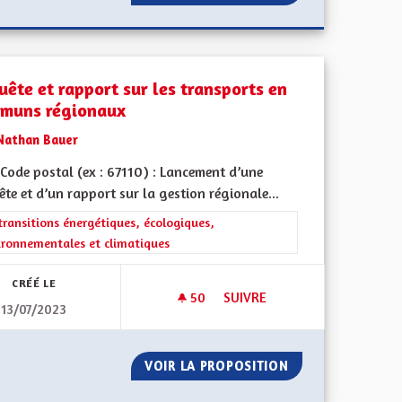
uête et rapport sur les transports en
muns régionaux
Nathan Bauer
Code postal (ex : 67110) : Lancement d’une
te et d’un rapport sur la gestion régionale...
l'implication citoyenne
rer les résultats de la catégorie : Les transitions énergétiques, écolog
transitions énergétiques, écologiques,
ironnementales et climatiques
CRÉÉ LE
50
50 ABONNÉS
SUIVRE
13/07/2023
 ALSACIENNE
ENQUÊTE ET RAPPORT SUR L
E LA LANGUE ALSACIENNE
VOIR LA PROPOSITION
ENQUÊTE ET RAP