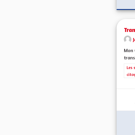
Tran
Mon 
trans
Filt
Les 
cito