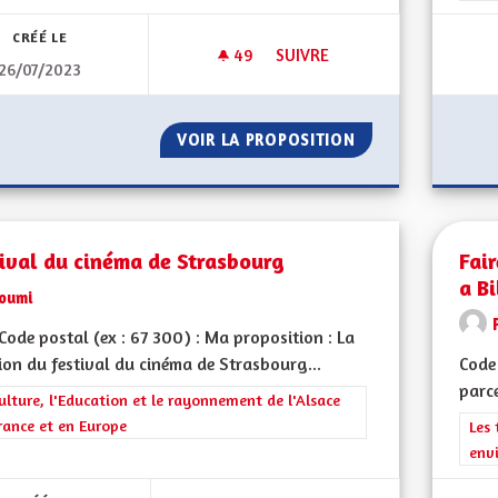
CRÉÉ LE
49
49 ABONNÉS
SUIVRE
26/07/2023
MÉDECINS DOMAINE MÉDICAL
VOIR LA PROPOSITION
MÉDECINS DOMAI
ival du cinéma de Strasbourg
Fai
a B
loumi
ode postal (ex : 67 300) : Ma proposition : La
ion du festival du cinéma de Strasbourg...
Code 
parce
rer les résultats de la catégorie : La Culture, l'Education et le rayonne
ulture, l'Education et le rayonnement de l'Alsace
rance et en Europe
Filt
Les 
env