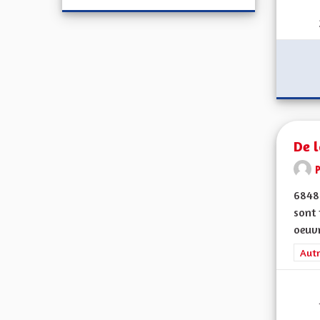
De l
6848
sont 
oeuvr
Filt
Autr