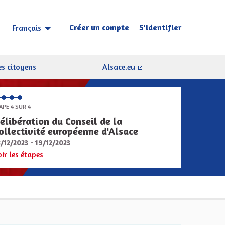
Créer un compte
S'identifier
Français
Choisir la langue
Sprache wählen
s citoyens
Alsace.eu
(Lien externe)
APE 4 SUR 4
élibération du Conseil de la
ollectivité européenne d'Alsace
8/12/2023 - 19/12/2023
oir les étapes