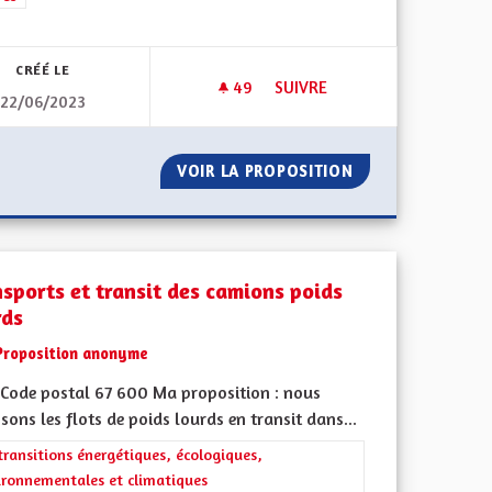
CRÉÉ LE
49
49 ABONNÉS
SUIVRE
22/06/2023
S DOUX
AUTOROUTE A35 MULHOUSE 
 TRANSPORTS DOUX
VOIR LA PROPOSITION
AUTOROUTE A35
nsports et transit des camions poids
rds
Proposition anonyme
Code postal 67 600 Ma proposition : nous
sons les flots de poids lourds en transit dans...
l'implication citoyenne
rer les résultats de la catégorie : Les transitions énergétiques, écolog
transitions énergétiques, écologiques,
ironnementales et climatiques