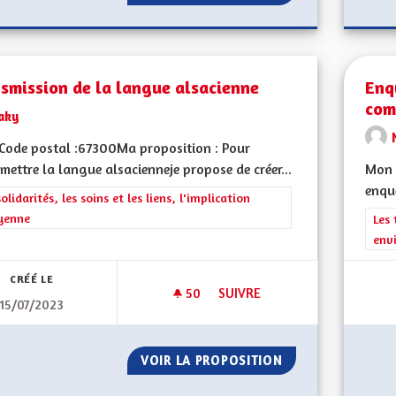
smission de la langue alsacienne
Enq
com
Jaky
Code postal :67300Ma proposition : Pour
mettre la langue alsacienneje propose de créer...
Mon 
enquê
rer les résultats de la catégorie : Les solidarités, les soins et les liens, 
solidarités, les soins et les liens, l'implication
yenne
Filt
Les 
env
CRÉÉ LE
50
50 ABONNÉS
SUIVRE
15/07/2023
TRANSMISSION DE LA LANGUE
VOIR LA PROPOSITION
TRANSMISSION D