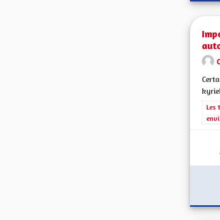
Impo
aut
Certa
kyrie
Filt
Les 
envi