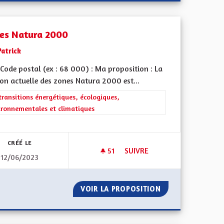
es Natura 2000
Patrick
Code postal (ex : 68 000) : Ma proposition : La
on actuelle des zones Natura 2000 est...
rer les résultats de la catégorie : Les transitions énergétiques, écolog
transitions énergétiques, écologiques,
ironnementales et climatiques
iques, environnementales et climatiques
CRÉÉ LE
51
51 ABONNÉS
SUIVRE
12/06/2023
DE PRENDRE LES AUTOROUTES
ZONES NATURA 2000
IDS LOURDS DE PRENDRE LES AUTOROUTES
VOIR LA PROPOSITION
ZONES NATURA 2