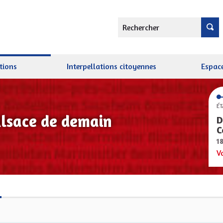
Rechercher
tions
Interpellations citoyennes
Espace
ÉT
Alsace de demain
D
C
1
V