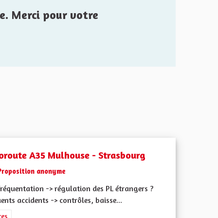
e. Merci pour votre
oroute A35 Mulhouse - Strasbourg
Proposition anonyme
réquentation -> régulation des PL étrangers ?
ents accidents -> contrôles, baisse...
iques, environnementales et climatiques
rer les résultats de la catégorie : Autres
res