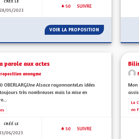
CRÉÉ LE
50
50 ABONNÉS
SUIVRE
28/05/2023
FESTIVAL DU CINÉMA DE STR
VOIR LA PROPOSITION
FESTIVAL DU CI
a parole aux actes
Bil
Proposition anonyme
0 OBERLARGUne Alsace rayonnanteLes idées
Mon 
toujours très nombreuses mais la mise en
assis
e...
Filt
La C
en F
rer les résultats de la catégorie : Autres
es
CRÉÉ LE
50
50 ABONNÉS
SUIVRE
13/06/2023
DE LA PAROLE AUX ACTES