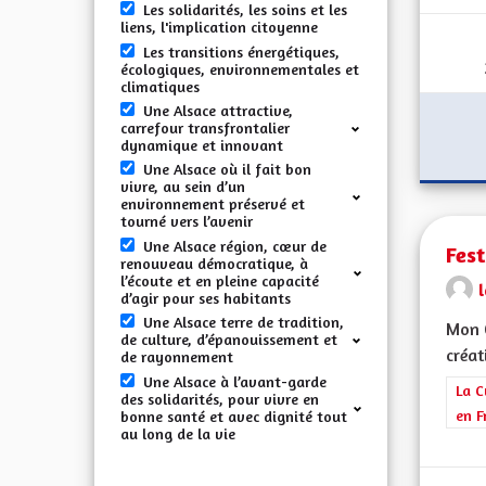
Les solidarités, les soins et les
liens, l'implication citoyenne
Les transitions énergétiques,
écologiques, environnementales et
climatiques
Une Alsace attractive,
carrefour transfrontalier
dynamique et innovant
Une Alsace où il fait bon
vivre, au sein d’un
environnement préservé et
tourné vers l’avenir
Une Alsace région, cœur de
Fest
renouveau démocratique, à
l’écoute et en pleine capacité
d’agir pour ses habitants
Une Alsace terre de tradition,
Mon C
de culture, d’épanouissement et
créat
de rayonnement
Une Alsace à l’avant-garde
Filt
La C
des solidarités, pour vivre en
en F
bonne santé et avec dignité tout
au long de la vie