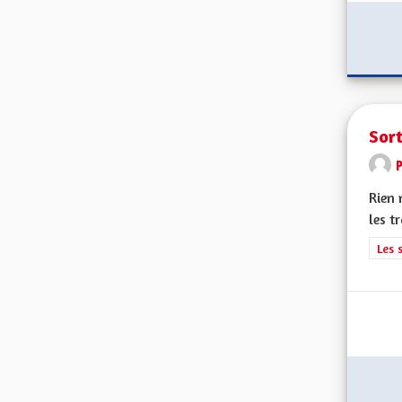
Sort
Rien 
les t
Filt
Les 