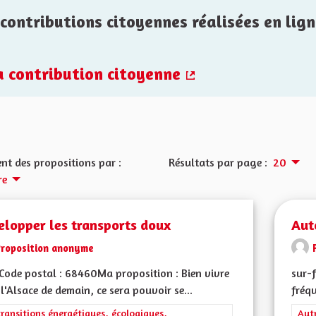
contributions citoyennes réalisées en lign
la contribution citoyenne
(Lien externe)
nt des propositions par :
Résultats par page :
20
re
elopper les transports doux
Aut
Proposition anonyme
ode postal : 68460Ma proposition : Bien vivre
sur-f
l'Alsace de demain, ce sera pouvoir se...
fréqu
rer les résultats de la catégorie : Les transitions énergétiques, écolog
transitions énergétiques, écologiques,
Filt
Aut