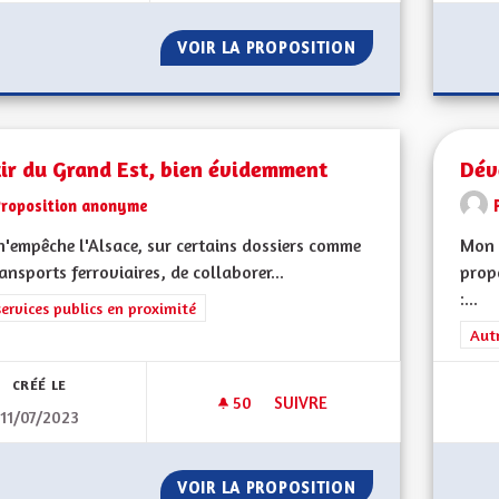
VOIR LA PROPOSITION
DE LA PAROLE AU
ir du Grand Est, bien évidemment
Dév
Proposition anonyme
n'empêche l'Alsace, sur certains dossiers comme
Mon 
ransports ferroviaires, de collaborer...
prop
:...
rer les résultats de la catégorie : Les services publics en proximité
services publics en proximité
Filt
Aut
CRÉÉ LE
50
50 ABONNÉS
SUIVRE
11/07/2023
SORTIR DU GRAND EST, BIEN 
VOIR LA PROPOSITION
SORTIR DU GRAND