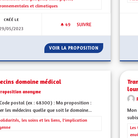
ronnementales et climatiques
CRÉÉ LE
49
49 ABONNÉS
SUIVRE
29/05/2023
DÉVELOPPER LES TRANSPORT
VOIR LA PROPOSITION
DÉVELOPPER LES
ecins domaine médical
Tra
lou
Proposition anonyme
ode postal (ex : 68300) : Ma proposition :
er les médecins quelle que soit le domaine...
Mon 
subis
rer les résultats de la catégorie : Les solidarités, les soins et les liens, 
solidarités, les soins et les liens, l'implication
yenne
Filt
Les 
env