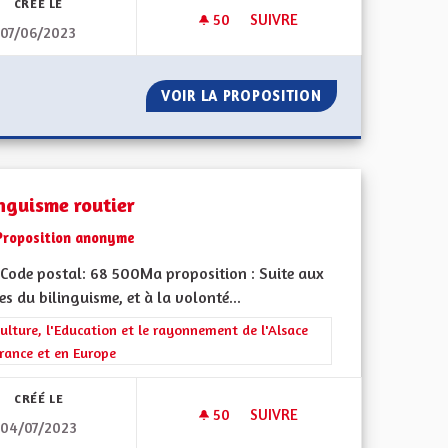
CRÉÉ LE
50
50 ABONNÉS
SUIVRE
07/06/2023
ASBOURG
FAIRE INVALIDER L'OUVERTUR
NÉMA DE STRASBOURG
VOIR LA PROPOSITION
FAIRE INVALIDER
inguisme routier
Proposition anonyme
Code postal: 68 500Ma proposition : Suite aux
es du bilinguisme, et à la volonté...
rer les résultats de la catégorie : La Culture, l'Education et le rayonne
ulture, l'Education et le rayonnement de l'Alsace
rance et en Europe
CRÉÉ LE
50
50 ABONNÉS
SUIVRE
04/07/2023
BILINGUISME ROUTIER