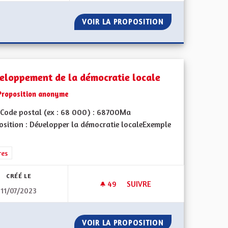
X ACTES
VOIR LA PROPOSITION
BILINGUISME RO
eloppement de la démocratie locale
Proposition anonyme
Code postal (ex : 68 000) : 68700Ma
osition : Développer la démocratie localeExemple
rer les résultats de la catégorie : Autres
res
CRÉÉ LE
49
49 ABONNÉS
SUIVRE
11/07/2023
ÉVIDEMMENT
DÉVELOPPEMENT DE LA DÉMOC
 EST, BIEN ÉVIDEMMENT
VOIR LA PROPOSITION
DÉVELOPPEMENT 