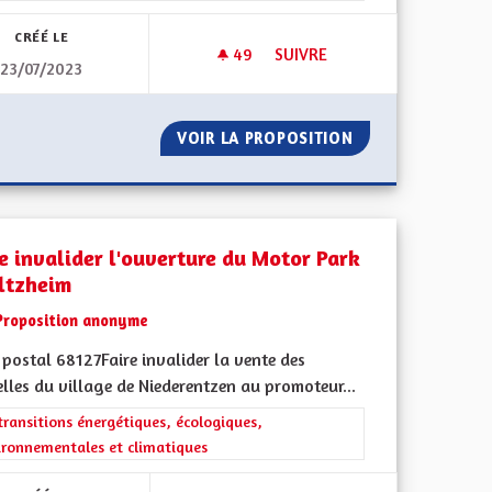
CRÉÉ LE
49
49 ABONNÉS
SUIVRE
23/07/2023
TRANSPORTS ET TRANSIT DES
NE MÉDICAL
VOIR LA PROPOSITION
TRANSPORTS ET 
re invalider l'ouverture du Motor Park
iltzheim
Proposition anonyme
postal 68127Faire invalider la vente des
lles du village de Niederentzen au promoteur...
ment de l'Alsace en France et en Europe
rer les résultats de la catégorie : Les transitions énergétiques, écolog
transitions énergétiques, écologiques,
ironnementales et climatiques