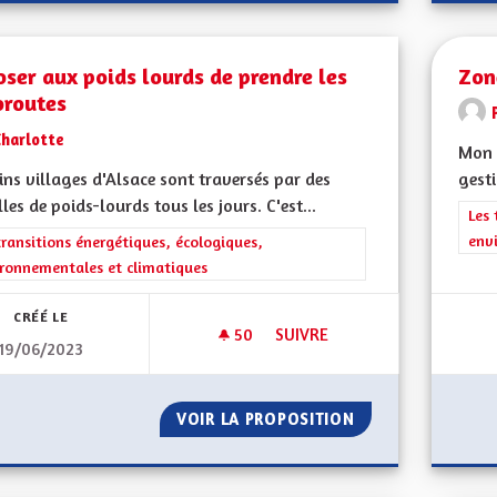
ser aux poids lourds de prendre les
Zon
oroutes
Charlotte
Mon 
ins villages d'Alsace sont traversés par des
gesti
lles de poids-lourds tous les jours. C'est...
Filt
Les 
env
rer les résultats de la catégorie : Les transitions énergétiques, écolog
transitions énergétiques, écologiques,
ronnementales et climatiques
CRÉÉ LE
50
50 ABONNÉS
SUIVRE
19/06/2023
IMPOSER AUX POIDS LOURDS 
VOIR LA PROPOSITION
IMPOSER AUX PO